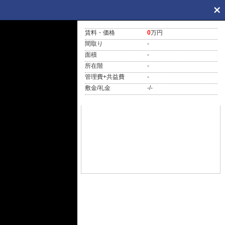
賃料・価格
0
万円
間取り
-
面積
-
所在階
-
管理費+共益費
-
敷金/礼金
-/-