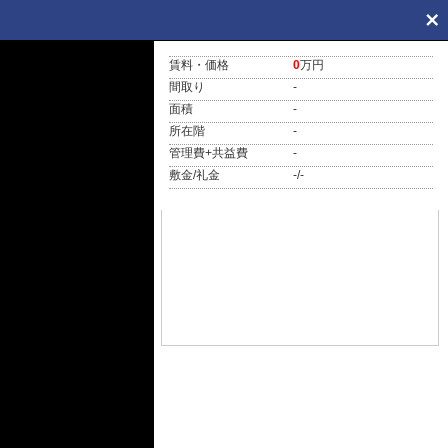
賃料・価格
0
万円
間取り
-
面積
-
所在階
-
管理費+共益費
-
敷金/礼金
-/-