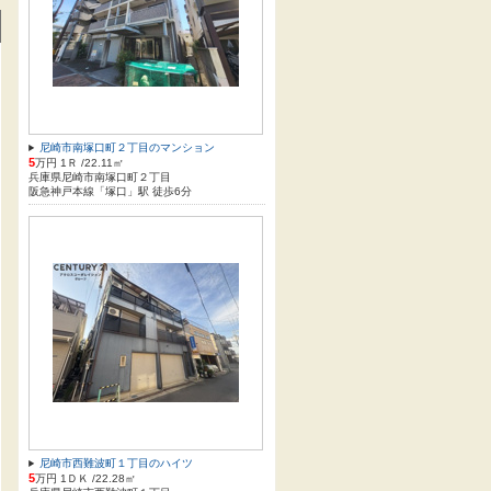
尼崎市南塚口町２丁目のマンション
5
万円 1Ｒ /22.11㎡
兵庫県尼崎市南塚口町２丁目
阪急神戸本線「塚口」駅 徒歩6分
尼崎市西難波町１丁目のハイツ
5
万円 1ＤＫ /22.28㎡