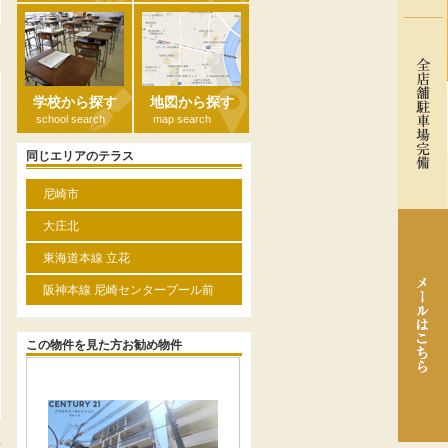
る
学校から探す
地図から探す
school search
map search
同じエリアのテラス
尼崎市
大庄北
東海道本線 立花
阪神本線 尼崎センタープール前
この物件を見た方お勧め物件
方