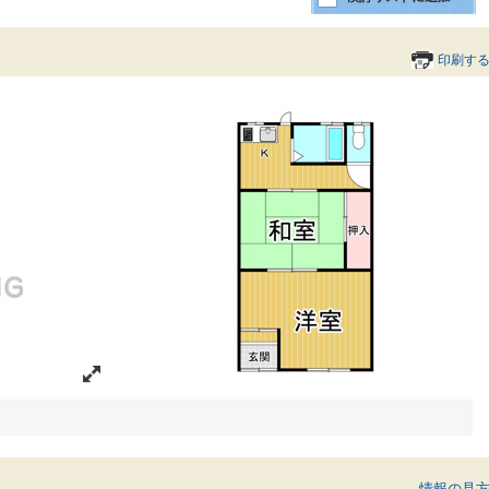
印刷す
間取り
情報の見