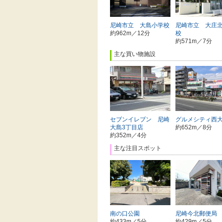
尼崎市立 大島小学校
尼崎市立 大庄
約962m／12分
校
約571m／7分
主な買い物施設
セブンイレブン 尼崎
グルメシティ西
大島3丁目店
約652m／8分
約352m／4分
主な注目スポット
南の口公園
尼崎今北郵便局
約433m／5分
約429m／5分