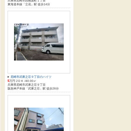
兵庫県尼崎市西難波町１丁目
東海道本線「立花」駅 徒歩14分
尼崎市武庫之荘９丁目のハイツ
5
万円 2ＤＫ /40.00㎡
兵庫県尼崎市武庫之荘９丁目
阪急神戸本線「武庫之荘」駅 徒歩26分