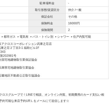
駐車場料金
-
取引形態/賃貸区分
仲介 /一般
保証会社
その他
保険料金
16000円
保険期間
2
都市ガス
電気有
バス・トイレ別
シャワー
住戸内覧可能
21アクロスコーポレイション武庫之荘店
庫之荘２丁目3-1 福助ビル1F
4343
 第202981号
全国宅地建物取引業保証協会
兵庫県宅地建物取引業協会
近畿地区不動産公正取引協議会
クロスグループで！LINEで相談、オンライン内覧、初期費用のカード支払い相
予約可能な来店予約URＬをメールにて送信します☆