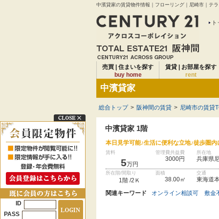
中濱貸家の賃貸物件情報｜フローリング｜尼崎市｜テラス
ト
売買 | 住まいを探す
賃貸 | お部屋を探す
buy home
rent
中濱貸家
総合トップ
>
阪神間の賃貸
>
尼崎市の賃貸T
中濱貸家 1階
本日見学可能♪生活に便利な立地♪徒歩圏内
賃料
管理費共益費
所在地
3000円
兵庫県
5
万円
所在階/間取り
面積
交通
38.00㎡
東海道本
1階 /2Ｋ
関連キーワード
オンライン相談可
敷金
ID
PASS