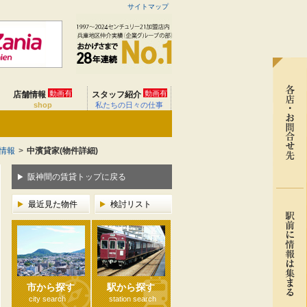
サイトマップ
動画有
動画有
店舗情報
スタッフ紹介
shop
私たちの日々の仕事
情報
>
中濱貸家(物件詳細)
阪神間の賃貸トップに戻る
最近見た物件
検討リスト
市から探す
駅から探す
city search
station search