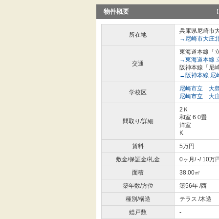
物件概要
【
兵庫県尼崎市
所在地
→尼崎市大庄
東海道本線「立
→東海道本線 
交通
阪神本線「尼崎
→阪神本線 尼
尼崎市立 大
学校区
尼崎市立 大
2Ｋ
和室 6.0畳
間取り/詳細
洋室
K
賃料
5万円
敷金/保証金/礼金
0ヶ月/ -/ 10万
面積
38.00㎡
築年数/方位
築56年 /西
種別/構造
テラス /木造
総戸数
-