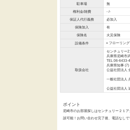
駐車場
無
権利金/雑費
- /-
保証人代行義務
必加入
保険加入
有
保険名
火災保険
フローリング
設備条件
センチュリー
兵庫県尼崎市武
TEL:06-6433-
兵庫県知事 (7)
取扱会社
公益社団法人 
一般社団法人 
公益社団法人 
ポイント
尼崎市のお部屋探しはセンチュリー２１ア
談可能！お問い合わせ完了後、電話なしで