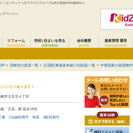
｜センチュリー21アクロスグループは仲介実績28年連続No.1
ップページへ
リフォーム
売却 | 住まいを売る
会社概要
資産管理 運用
renovation
sell home
profile
management
OP
>
尼崎市の賃貸一覧
>
立花駅(東海道本線) の(賃貸)一覧
>
中濱貸家の賃貸物件
にコンビニあります！
尼崎市大庄北４丁目
線「立花」駅 徒歩19分
不要
2沿線利用可
和室
2駅利用可
検討リストに追加