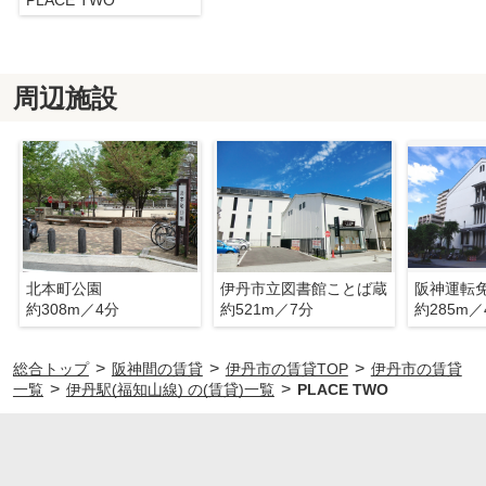
PLACE TWO
周辺施設
北本町公園
伊丹市立図書館ことば蔵
約308m／4分
約521m／7分
約285m／
>
>
>
総合トップ
阪神間の賃貸
伊丹市の賃貸TOP
伊丹市の賃貸
>
>
一覧
伊丹駅(福知山線) の(賃貸)一覧
PLACE TWO