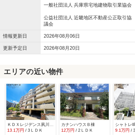
一般社団法人 兵庫県宅地建物取引業協会
公益社団法人 近畿地区不動産公正取引協
議会
情報更新日
2026年08月06日
更新予定日
2026年08月20日
エリアの近い物件
ＫＤＸレジデンス夙川ヒルズ5番館
カナンハウスＢ棟
シャトレ
13.1万円
/ 3ＬＤＫ
12万円
/ 2ＬＤＫ
9.1万円
/