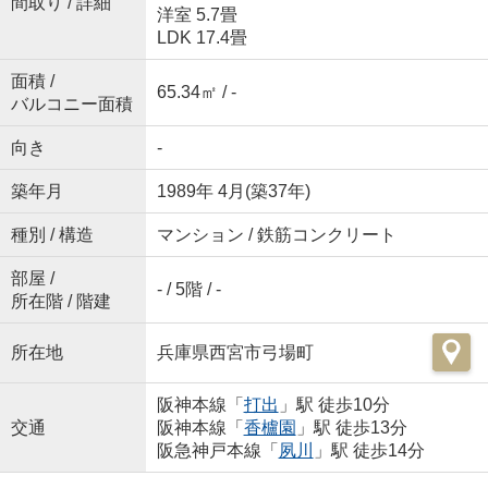
間取り / 詳細
洋室 5.7畳
LDK 17.4畳
面積 /
65.34㎡ / -
バルコニー面積
向き
-
築年月
1989年 4月(築37年)
種別 / 構造
マンション / 鉄筋コンクリート
部屋 /
- / 5階 / -
所在階 / 階建
所在地
兵庫県西宮市弓場町
阪神本線「
打出
」駅 徒歩10分
交通
阪神本線「
香櫨園
」駅 徒歩13分
阪急神戸本線「
夙川
」駅 徒歩14分