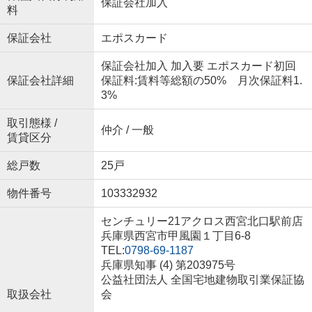
保証会社加入
料
保証会社
エポスカード
保証会社加入 加入要 エポスカード初回
保証会社詳細
保証料:賃料等総額の50% 月次保証料1.
3%
取引態様 /
仲介 / 一般
賃貸区分
総戸数
25戸
物件番号
103332932
センチュリー21アクロス西宮北口駅前店
兵庫県西宮市甲風園１丁目6-8
TEL:
0798-69-1187
兵庫県知事 (4) 第203975号
公益社団法人 全国宅地建物取引業保証協
取扱会社
会