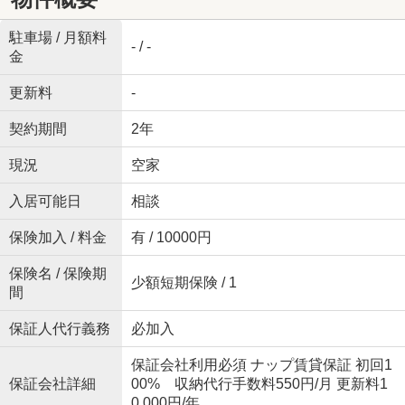
駐車場 / 月額料
- / -
金
更新料
-
契約期間
2年
現況
空家
入居可能日
相談
保険加入 / 料金
有 / 10000円
保険名 / 保険期
少額短期保険 / 1
間
保証人代行義務
必加入
保証会社利用必須 ナップ賃貸保証 初回1
保証会社詳細
00% 収納代行手数料550円/月 更新料1
0,000円/年