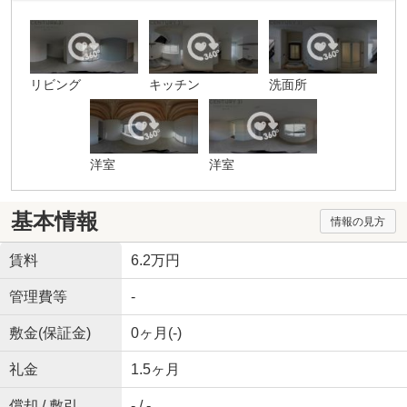
リビング
キッチン
洗面所
洋室
洋室
基本情報
情報の見方
賃料
6.2万円
管理費等
-
敷金(保証金)
0ヶ月(-)
礼金
1.5ヶ月
償却 / 敷引
- / -