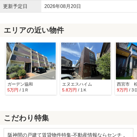
更新予定日
2026年08月20日
エリアの近い物件
ガーデン協和
エヌエスハイム
5万円
/ 1Ｒ
5.8万円
/ 1Ｋ
9万円
/ 
こだわり特集
阪神間の戸建て賃貸物件特集-不動産情報ならセンチ