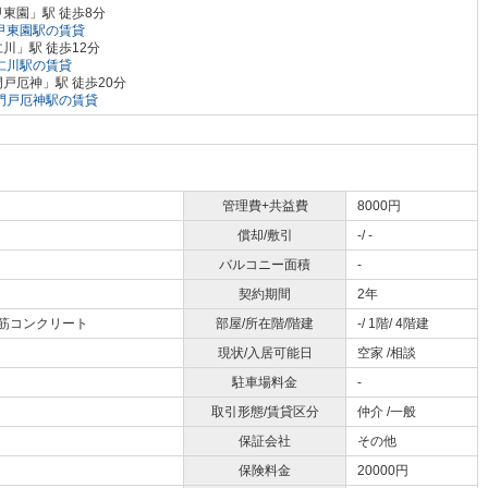
東園」駅 徒歩8分
甲東園駅の賃貸
川」駅 徒歩12分
仁川駅の賃貸
戸厄神」駅 徒歩20分
門戸厄神駅の賃貸
管理費+共益費
8000円
償却/敷引
-/ -
バルコニー面積
-
契約期間
2年
鉄筋コンクリート
部屋/所在階/階建
-/ 1階/ 4階建
現状/入居可能日
空家 /相談
駐車場料金
-
取引形態/賃貸区分
仲介 /一般
保証会社
その他
保険料金
20000円