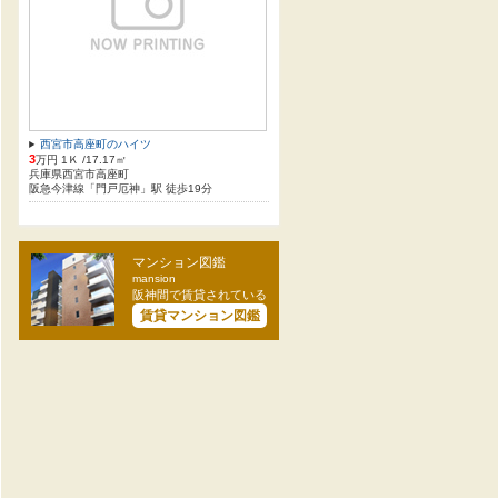
西宮市高座町のハイツ
3
万円 1Ｋ /17.17㎡
兵庫県西宮市高座町
阪急今津線「門戸厄神」駅 徒歩19分
マンション図鑑
mansion
阪神間で賃貸されている
賃貸マンション図鑑