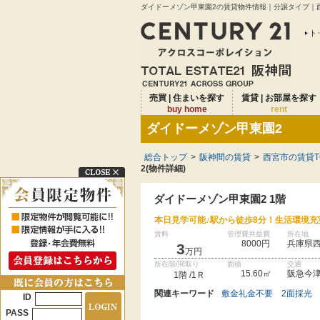
ダイドーメゾン甲東園2の賃貸物件情報｜分譲タイプ｜西
ト
売買 | 住まいを探す
賃貸 | お部屋を探す
buy home
rent
ダイドーメゾン甲東園2
総合トップ
>
阪神間の賃貸
>
西宮市の賃貸T
2(物件詳細)
ダイドーメゾン甲東園2 1階
本日見学可能♪駅から徒歩8分！生活環境充
賃料
管理費共益費
所在地
8000円
兵庫県
3
万円
所在階/間取り
面積
交通
15.60㎡
阪急今津
1階 /1Ｒ
関連キーワード
敷金礼金不要
2面採光
ID
PASS