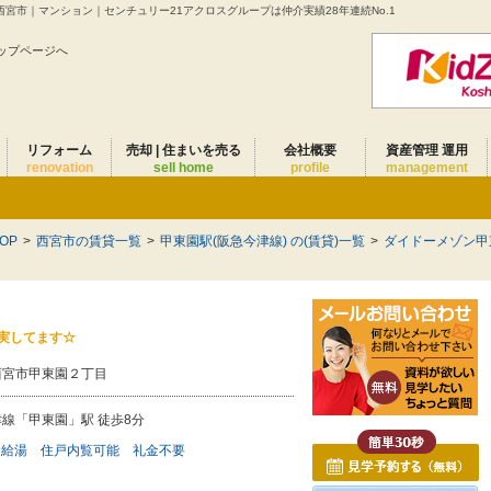
宮市｜マンション｜センチュリー21アクロスグループは仲介実績28年連続No.1
ップページへ
リフォーム
売却 | 住まいを売る
会社概要
資産管理 運用
renovation
sell home
profile
management
OP
>
西宮市の賃貸一覧
>
甲東園駅(阪急今津線) の(賃貸)一覧
>
ダイドーメゾン甲
実してます☆
西宮市甲東園２丁目
線「甲東園」駅 徒歩8分
給湯
住戸内覧可能
礼金不要