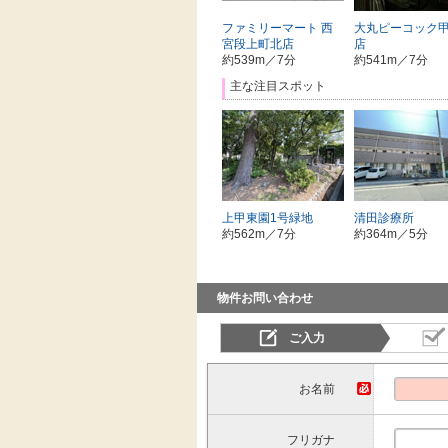
ファミリーマート 西
大丸ピーコック
宮段上町北店
店
約539m／7分
約541m／7分
主な注目スポット
上甲東園1号緑地
清田診療所
約562m／7分
約364m／5分
物件お問い合わせ
ご入力
お名前
フリガナ