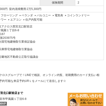
保険期間
2
300円 室内清掃費用:2万5,300円
フローリング
ベランダ
バルコニー
電気有
コインランドリー
ャワー
エアコン
住戸内覧可能
1アクロス西宮北口駅前店
風園１丁目6-8
1187
 第203975号
全国宅地建物取引業保証協会
兵庫県宅地建物取引業協会
近畿地区不動産公正取引協議会
クロスグループで！LINEで相談、オンライン内覧、初期費用のカード支払い相
予約可能な来店予約URＬをメールにて送信します☆
西宮北口駅前店まで
宮市甲風園１丁目6-8
MAP