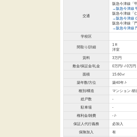
阪急今津線「甲
→阪急今津線 
阪急今津線「仁
交通
→阪急今津線 
阪急今津線「門
→阪急今津線 
学校区
1Ｒ
間取り/詳細
洋室
賃料
3万円
敷金/保証金/礼金
0万円/ -/ 0万円
面積
15.60㎡
築年数/方位
築40年 /-
種別/構造
マンション /
総戸数
-
駐車場
-
権利金/雑費
- /-
保証人代行義務
必加入
保険加入
有