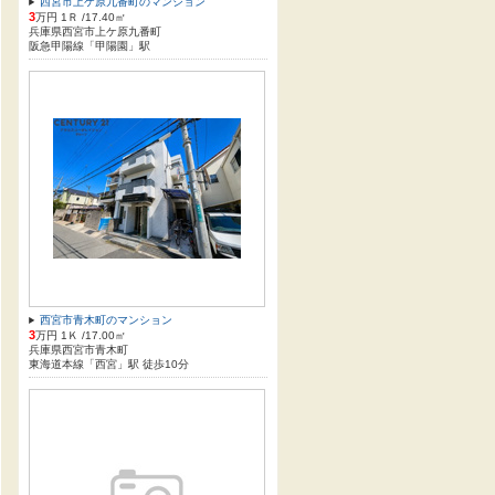
西宮市上ケ原九番町のマンション
3
万円 1Ｒ /17.40㎡
兵庫県西宮市上ケ原九番町
阪急甲陽線「甲陽園」駅
西宮市青木町のマンション
3
万円 1Ｋ /17.00㎡
兵庫県西宮市青木町
東海道本線「西宮」駅 徒歩10分