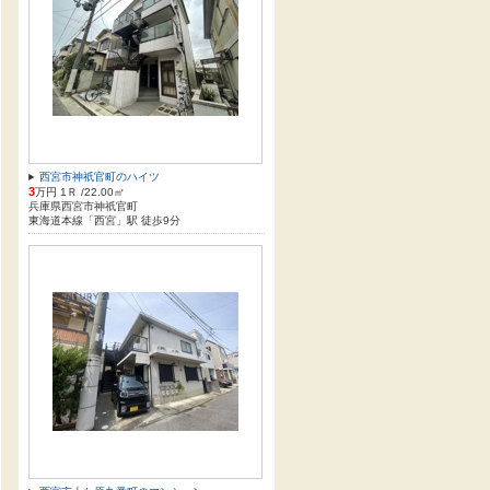
西宮市神祇官町のハイツ
3
万円 1Ｒ /22.00㎡
兵庫県西宮市神祇官町
東海道本線「西宮」駅 徒歩9分