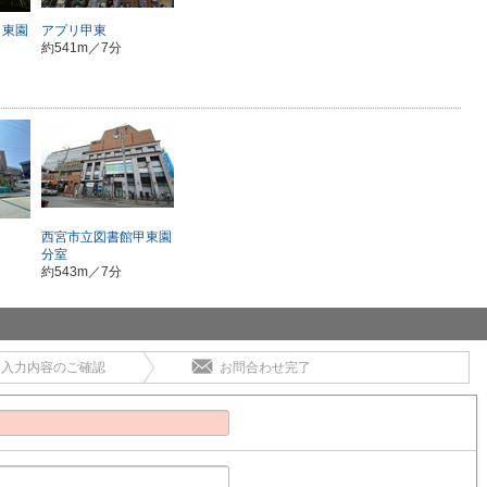
甲東園
アプリ甲東
約541m／7分
西宮市立図書館甲東園
分室
約543m／7分
入力内容のご確認
お問合わせ完了