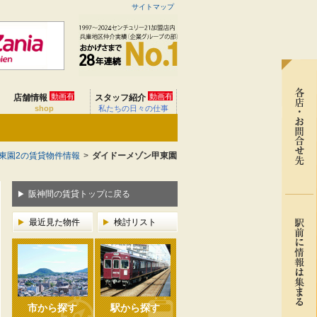
サイトマップ
動画有
動画有
店舗情報
スタッフ紹介
shop
私たちの日々の仕事
東園2の賃貸物件情報
>
ダイドーメゾン甲東園
阪神間の賃貸トップに戻る
最近見た物件
検討リスト
市から探す
駅から探す