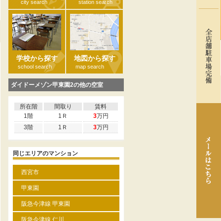
city search
station search
る
学校から探す
地図から探す
school search
map search
ダイドーメゾン甲東園2の他の空室
所在階
間取り
賃料
1階
1Ｒ
3
万円
3階
1Ｒ
3
万円
同じエリアのマンション
西宮市
甲東園
阪急今津線 甲東園
阪急今津線 仁川