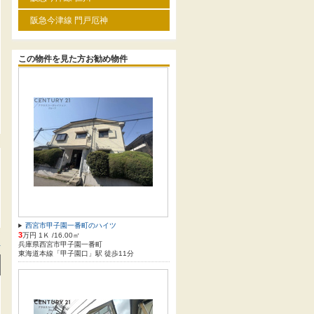
阪急今津線 門戸厄神
この物件を見た方お勧め物件
西宮市甲子園一番町のハイツ
3
万円 1Ｋ /16.00㎡
兵庫県西宮市甲子園一番町
方
東海道本線「甲子園口」駅 徒歩11分