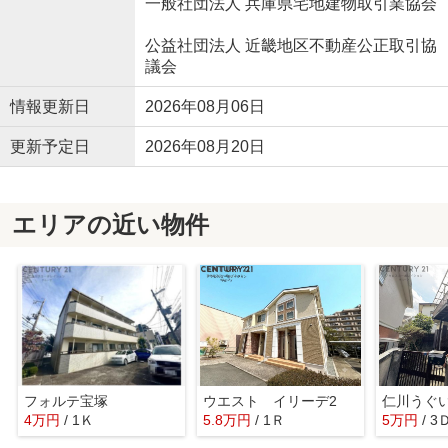
一般社団法人 兵庫県宅地建物取引業協会
公益社団法人 近畿地区不動産公正取引協
議会
情報更新日
2026年08月06日
更新予定日
2026年08月20日
エリアの近い物件
フォルテ宝塚
ウエスト イリーデ2
仁川うぐ
4万円
/ 1Ｋ
5.8万円
/ 1Ｒ
5万円
/ 