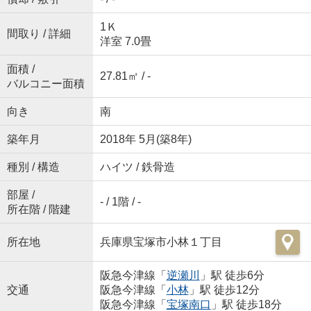
1Ｋ
間取り / 詳細
洋室 7.0畳
面積 /
27.81㎡ / -
バルコニー面積
向き
南
築年月
2018年 5月(築8年)
種別 / 構造
ハイツ / 鉄骨造
部屋 /
- / 1階 / -
所在階 / 階建
所在地
兵庫県宝塚市小林１丁目
阪急今津線「
逆瀬川
」駅 徒歩6分
交通
阪急今津線「
小林
」駅 徒歩12分
阪急今津線「
宝塚南口
」駅 徒歩18分