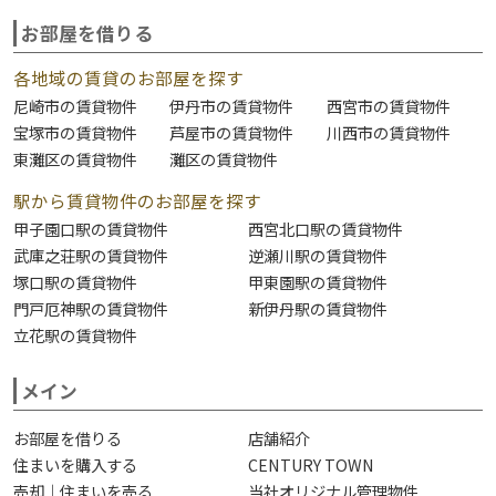
お部屋を借りる
各地域の賃貸のお部屋を探す
尼崎市の賃貸物件
伊丹市の賃貸物件
西宮市の賃貸物件
宝塚市の賃貸物件
芦屋市の賃貸物件
川西市の賃貸物件
東灘区の賃貸物件
灘区の賃貸物件
駅から賃貸物件のお部屋を探す
甲子園口駅の賃貸物件
西宮北口駅の賃貸物件
武庫之荘駅の賃貸物件
逆瀬川駅の賃貸物件
塚口駅の賃貸物件
甲東園駅の賃貸物件
門戸厄神駅の賃貸物件
新伊丹駅の賃貸物件
立花駅の賃貸物件
メイン
お部屋を借りる
店舗紹介
住まいを購入する
CENTURY TOWN
売却｜住まいを売る
当社オリジナル管理物件