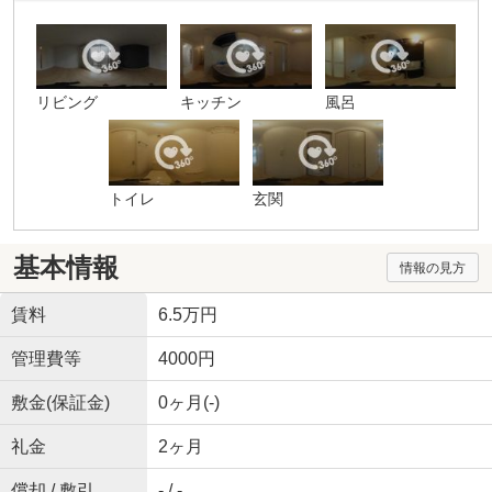
リビング
キッチン
風呂
トイレ
玄関
基本情報
情報の見方
賃料
6.5万円
管理費等
4000円
敷金(保証金)
0ヶ月(-)
礼金
2ヶ月
償却 / 敷引
- / -