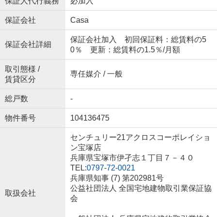
保証人代行義務
必加入
保証会社
Casa
保証会社加入 初回保証料：総賃料の5
保証会社詳細
0％ 更新：総賃料の1.5％/月額
取引態様 /
専任媒介 / 一般
賃貸区分
総戸数
-
物件番号
104136475
センチュリー21アクロスコーポレイショ
ン宝塚店
兵庫県宝塚市伊孑志１丁目７－４０
TEL:
0797-72-0021
兵庫県知事 (7) 第202981号
公益社団法人 全国宅地建物取引業保証協
取扱会社
会