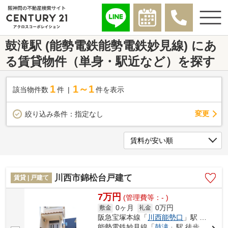
鼓滝駅 (能勢電鉄能勢電鉄妙見線) にあ
る賃貸物件（単身・駅近など）を探す
1
1～1
該当物件数
件
件を表示
変更
絞り込み条件：
指定なし
川西市錦松台戸建て
賃貸 | 戸建て
7万円
(管理費等：- )
0ヶ月
0万円
敷金
礼金
阪急宝塚本線「
川西能勢口
」駅 バス6分 「鴬台」 停歩4分
能勢電鉄妙見線「
鼓滝
」駅 徒歩17分