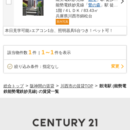
能勢電鉄妙見線「
鶯の森
」駅 徒歩20分
1階 / 4ＬＤＫ / 83.43㎡
兵庫県川西市錦松台
室内写真
本日見学可能♪エアコン1台、照明器具5台つき！ペット可！
1
1～1
該当物件数
件
件を表示
変更
絞り込み条件：
指定なし
>
>
>
総合トップ
阪神間の賃貸
川西市の賃貸TOP
鼓滝駅 (能勢電
鉄能勢電鉄妙見線) の賃貸一覧