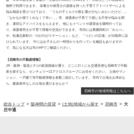
無料で利用できます。 栄養士や保育士の資格を持った子育てアドバイザーによる
悩み相談を受けつけており、「うちの子ミルクの飲む量が少ないみたいだけど…」
「なかなか寝てくれなくて辛い…」等、保護者が子育てで感じる不安や悩みを聞
き、適切なアドバイスをもらえます。 他にもイベントや講習会を随時行ってお
り、保護者同士が子育て情報や交流ができます。 市内には東園田町の「わらべ」
や、杭瀬北新町の「のびのびステーション」など、「つどいの広場」が10箇所に設
けられています。 中にはお子さんの一時預かりを行っている施設もありますの
で、気になる方は市のHPでご確認ください。
【尼崎市の不動産情報】
JR・阪神・阪急と3つの鉄道路線が通り、どこに行くにも交通至便な尼崎市で不動
産を探すなら、センチュリー21アクロスグループにお任せください。 土地やマン
ション、一戸建て等不動産情報を多数ご紹介しています。 市内で土地をお求めな
ら、建築条件なしの土地を選びませんか？
尼崎市の地域情報はこちらへ
>
>
>
>
総合トップ
阪神間の賃貸
(土地)地域から探す
尼崎市
大
庄中通