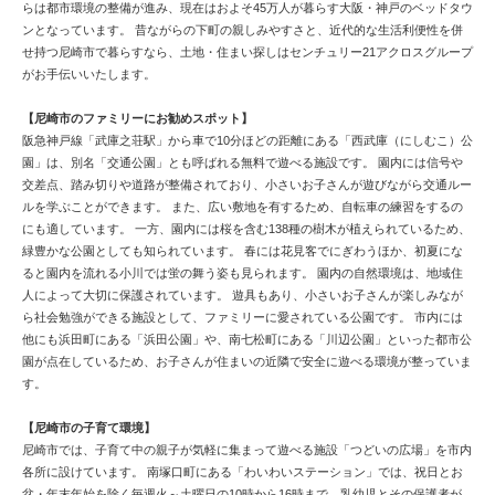
らは都市環境の整備が進み、現在はおよそ45万人が暮らす大阪・神戸のベッドタウ
ンとなっています。 昔ながらの下町の親しみやすさと、近代的な生活利便性を併
せ持つ尼崎市で暮らすなら、土地・住まい探しはセンチュリー21アクロスグループ
がお手伝いいたします。
【尼崎市のファミリーにお勧めスポット】
阪急神戸線「武庫之荘駅」から車で10分ほどの距離にある「西武庫（にしむこ）公
園」は、別名「交通公園」とも呼ばれる無料で遊べる施設です。 園内には信号や
交差点、踏み切りや道路が整備されており、小さいお子さんが遊びながら交通ルー
ルを学ぶことができます。 また、広い敷地を有するため、自転車の練習をするの
にも適しています。 一方、園内には桜を含む138種の樹木が植えられているため、
緑豊かな公園としても知られています。 春には花見客でにぎわうほか、初夏にな
ると園内を流れる小川では蛍の舞う姿も見られます。 園内の自然環境は、地域住
人によって大切に保護されています。 遊具もあり、小さいお子さんが楽しみなが
ら社会勉強ができる施設として、ファミリーに愛されている公園です。 市内には
他にも浜田町にある「浜田公園」や、南七松町にある「川辺公園」といった都市公
園が点在しているため、お子さんが住まいの近隣で安全に遊べる環境が整っていま
す。
【尼崎市の子育て環境】
尼崎市では、子育て中の親子が気軽に集まって遊べる施設「つどいの広場」を市内
各所に設けています。 南塚口町にある「わいわいステーション」では、祝日とお
盆・年末年始を除く毎週火～土曜日の10時から16時まで、乳幼児とその保護者が