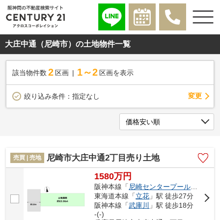
大庄中通（尼崎市）の土地物件一覧
2
1～2
該当物件数
区画
区画を表示
変更
絞り込み条件：
指定なし
尼崎市大庄中通2丁目売り土地
売買 | 売地
1580万円
阪神本線「
尼崎センタープール前
」駅 徒
東海道本線「
立花
」駅 徒歩27分
阪神本線「
武庫川
」駅 徒歩18分
-(-)