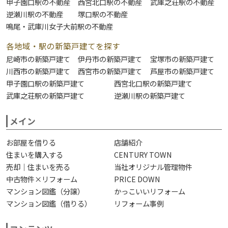
甲子園口駅の不動産
西宮北口駅の不動産
武庫之荘駅の不動産
逆瀬川駅の不動産
塚口駅の不動産
鳴尾・武庫川女子大前駅の不動産
各地域・駅の新築戸建てを探す
尼崎市の新築戸建て
伊丹市の新築戸建て
宝塚市の新築戸建て
川西市の新築戸建て
西宮市の新築戸建て
芦屋市の新築戸建て
甲子園口駅の新築戸建て
西宮北口駅の新築戸建て
武庫之荘駅の新築戸建て
逆瀬川駅の新築戸建て
メイン
お部屋を借りる
店舗紹介
住まいを購入する
CENTURY TOWN
売却｜住まいを売る
当社オリジナル管理物件
中古物件×リフォーム
PRICE DOWN
マンション図鑑（分譲）
かっこいいリフォーム
マンション図鑑（借りる）
リフォーム事例