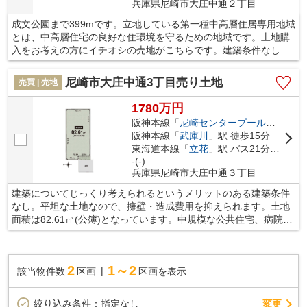
兵庫県尼崎市大庄中通２丁目
成文公園まで399mです。立地している第一種中高層住居専用地域
とは、中高層住宅の良好な住環境を守るための地域です。土地購
入をお考えの方にイチオシの売地がこちらです。建築条件なしな
ので、建物の間取りも自分で考えることが可能で、建築について
じっくり考えられます。初めての不動産探しでわからないことは
尼崎市大庄中通3丁目売り土地
売買 | 売地
ございませんか。不動産の知識と経験豊富なスタッフが、お客様
の疑問や不安を解消し、住まい探しを親切丁寧にサポートいたし
1780万円
ます。
阪神本線「
尼崎センタープール前
」駅 徒
阪神本線「
武庫川
」駅 徒歩15分
東海道本線「
立花
」駅 バス21分 「大庄小学校」 停歩5分
-(-)
兵庫県尼崎市大庄中通３丁目
建築についてじっくり考えられるというメリットのある建築条件
なし。平坦な土地なので、擁壁・造成費用を抑えられます。土地
面積は82.61㎡(公簿)となっています。中規模な公共住宅、病院、
大学と中規模店舗が建設可能なのが、第一種高層住居専用地域で
す。当社は迅速な対応でもってお客様のご要望にお応えいたしま
す。ぜひ不動産探しのお手伝いは当社にお任せください。ご連絡
2
1～2
該当物件数
区画
区画を表示
をお待ちしております。
変更
絞り込み条件：
指定なし