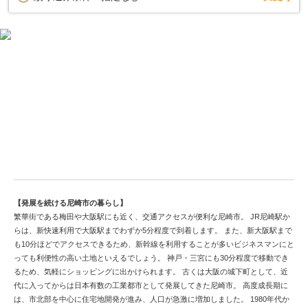
交通アクセス充実！尼崎市の土地情報を確認
【発展を続ける尼崎市の暮らし】
繁華街である梅田や大阪駅にも近く、交通アクセスが便利な尼崎市。 JR尼崎駅か
らは、新快速利用で大阪駅までわずか5分程度で到着します。 また、新大阪駅まで
も10分ほどでアクセスできるため、新幹線を利用することが多いビジネスマンにと
っても利便性の高い土地といえるでしょう。 神戸・三宮にも30分程度で移動でき
るため、気軽にショッピングに出かけられます。 古くは大阪の城下町として、近
代に入ってからは日本有数の工業都市として発展してきた尼崎市。 高度成長期に
は、市北部を中心に住宅地開発が進み、人口が急激に増加しました。 1980年代か