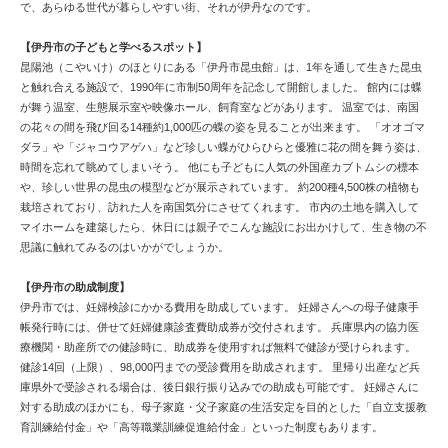
で、あらゆる世代が暮らしやすい街、それが伊丹なのです。
【伊丹市の子どもと学べるスポット】
昆陽池（こやいけ）のほとりにある「伊丹市昆虫館」は、1年を通して生きた昆虫
と触れ合える施設で、1990年に市制50周年を記念して開館しました。 館内には蝶
が舞う温室、生態展示室や映像ホール、飼育室などがあります。 温室では、南国
の花々の間を飛び回る14種約1,000匹の蝶の姿を見ることが出来ます。 「オオゴマ
ダラ」や「ジャコウアゲハ」など珍しい蝶がひらひらと優雅に花の間を舞う姿は、
時間を忘れて眺めてしまいそう。 他にも子どもに人気の外国産カブトムシの標本
や、珍しい世界の昆虫の模型などが展示されています。 約200種4,500株の植物も
栽培されており、訪れた人を南国気分にさせてくれます。 市内の土地を購入して
マイホームを建築したら、休日には親子でこんな施設にお出かけして、生き物の不
思議に触れてみるのはいかがでしょうか。
【伊丹市の助成制度】
伊丹市では、妊婦検診にかかる費用を助成しています。 妊婦さんへの母子健康手
帳発行時には、併せて妊婦健康診査費助成券が交付されます。 兵庫県内の協力医
療機関・助産所での健診時に、助成券を使用すれば無料で健診が受けられます。
健診14回（上限）、98,000円までの受診費用を助成されます。 里帰り出産など兵
庫県外で受診される場合は、後日銀行振り込みでの助成も可能です。 妊婦さんに
対する助成のほかにも、母子家庭・父子家庭の生活安定を目的とした「自立支援教
育訓練給付金」や「高等職業訓練促進給付金」といった制度もあります。