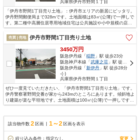
兵庫県伊丹市野間１丁目
「伊丹市野間1丁目売り土地」：伊丹市エリアの新居にピッタリ。
伊丹野間郵便局まで328mです。土地面積は83㎡(公簿)で一押しで
す。第二種中高層住居専用地域住宅は公共施設や小中規模の店舗
が混在する街並みを形成し、生活に必要な施設が整っている傾向
にあります。不動産探しから購入、そしてアフターフォローまで
伊丹市野間1丁目売り土地
売買 | 売地
当社が親切丁寧にサポートいたします。地元のことを知り尽くし
ているスタッフの揃う当社へぜひお任せください。ご連絡をお待
3450万円
ちしております。
阪急伊丹線「
稲野
」駅 徒歩23分
阪急神戸本線「
武庫之荘
」駅 徒歩27分
阪急伊丹線「
新伊丹
」駅 徒歩28分
-(-)
兵庫県伊丹市野間１丁目
ぜひ一度見ていただきたい、「伊丹市野間1丁目売り土地」です。
伊丹警察署野間交番が家から243mのところにあります。傾斜地よ
り建築が楽な平坦地です。土地面積は100㎡(公簿)で一押しです。
不動産探しにおいて、専門知識がないからと疑問や不安をそのま
まにしていませんか。当社スタッフは親切丁寧なご対応をモット
ーとし、お客様にご納得いただける住まい探しのお手伝いをして
2
1～2
該当物件数
区画
区画を表示
おります。
変更
絞り込み条件：
指定なし