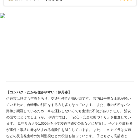
伊丹市の土地情報掲載、自分に合う物件探し
【コンパクトだから住みやすい！伊丹市】
伊丹市は鉄道も空港もあり、交通利便性が高い街です。 市内は平坦な土地が続い
ているため、自転車の利用をする方も多くなっています。 また、市内各所をバス
路線が網羅しているため、車を運転しない方でも生活に不便がありません。 治安
の面ではどうでしょうか。 伊丹市では、「安心・安全な町づくり」を推進してい
ます。 見守りカメラ1,000台を小学校通学路や公園などに配置し、子どもや高齢者
が事件・事故に巻き込まれる危険性を減らしています。 また、このカメラは大雨
などの災害発生時の河川監視などの役割も担っています。 子どもから高齢者ま