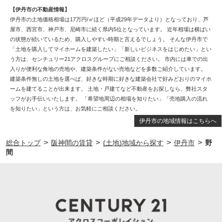
【伊丹市の不動産情報】
伊丹市の土地価格相場は17万円/㎡ほど（平成29年データより）となっており、芦
屋市、西宮市、神戸市、尼崎市に続く県内5位となっています。 近年相場は横ばい
の状態が続いているため、購入しやすい時期と言えるでしょう。 そんな伊丹市で
「土地を購入してマイホームを建築したい」「新しいビジネスをはじめたい」とい
う方は、センチュリー21アクロスグループにご相談ください。 市内には車での出
入りが便利な角地の売地や、建築条件がない売地などを多数ご紹介しています。
建築条件無しの土地を選べば、好きな時期に好きな建築会社で好みどおりのマイホ
ームを建てることが出来ます。 土地・戸建てなど不動産をお探しなら、弊社スタ
ッフがお手伝いいたします。 「希望地周辺の相場を知りたい」「売地購入の流れ
を知りたい」という方は、お気軽にご相談ください。
伊丹市の地域情報はこちらへ
>
>
>
>
総合トップ
阪神間の賃貸
(土地)地域から探す
伊丹市
野
間