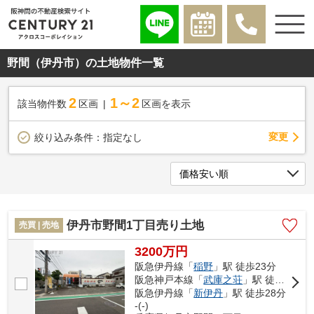
野間（伊丹市）の土地物件一覧
2
1～2
該当物件数
区画
区画を表示
変更
絞り込み条件：
指定なし
伊丹市野間1丁目売り土地
売買 | 売地
3200万円
阪急伊丹線「
稲野
」駅 徒歩23分
阪急神戸本線「
武庫之荘
」駅 徒歩27分
阪急伊丹線「
新伊丹
」駅 徒歩28分
-(-)