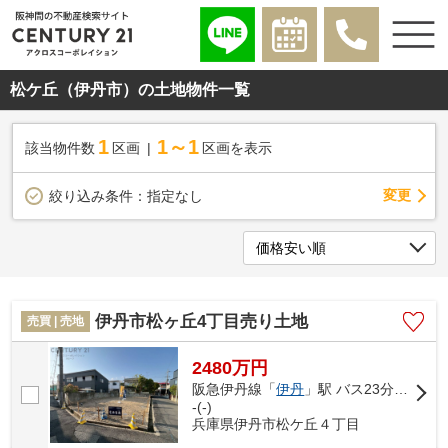
松ケ丘（伊丹市）の土地物件一覧
1
1～1
該当物件数
区画
区画を表示
変更
絞り込み条件：
指定なし
伊丹市松ヶ丘4丁目売り土地
売買 | 売地
2480万円
阪急伊丹線「
伊丹
」駅 バス23分 「天神川団地」 停歩7分
-(-)
兵庫県伊丹市松ケ丘４丁目