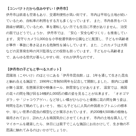
【コンパクトだから住みやすい！伊丹市】
伊丹市は鉄道も空港もあり、交通利便性が高い街です。 市内は平坦な土地が続い
ているため、自転車の利用をする方も多くなっています。 また、市内各所をバス
路線が網羅しているため、車を運転しない方でも生活に不便がありません。 治安
の面ではどうでしょうか。 伊丹市では、「安心・安全な町づくり」を推進してい
ます。 見守りカメラ1,000台を小学校通学路や公園などに配置し、子どもや高齢者
が事件・事故に巻き込まれる危険性を減らしています。 また、このカメラは大雨
などの災害発生時の河川監視などの役割も担っています。 子どもから高齢者ま
で、あらゆる世代が暮らしやすい街、それが伊丹なのです。
【伊丹市の子どもと学べるスポット】
昆陽池（こやいけ）のほとりにある「伊丹市昆虫館」は、1年を通して生きた昆虫
と触れ合える施設で、1990年に市制50周年を記念して開館しました。 館内には蝶
が舞う温室、生態展示室や映像ホール、飼育室などがあります。 温室では、南国
の花々の間を飛び回る14種約1,000匹の蝶の姿を見ることが出来ます。 「オオゴマ
ダラ」や「ジャコウアゲハ」など珍しい蝶がひらひらと優雅に花の間を舞う姿は、
時間を忘れて眺めてしまいそう。 他にも子どもに人気の外国産カブトムシの標本
や、珍しい世界の昆虫の模型などが展示されています。 約200種4,500株の植物も
栽培されており、訪れた人を南国気分にさせてくれます。 市内の土地を購入して
マイホームを建築したら、休日には親子でこんな施設にお出かけして、生き物の不
思議に触れてみるのはいかがでしょうか。