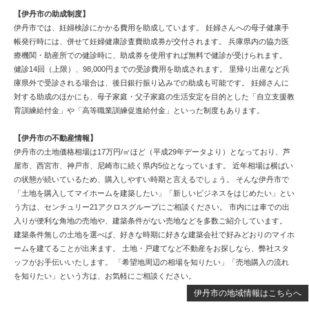
【伊丹市の助成制度】
伊丹市では、妊婦検診にかかる費用を助成しています。 妊婦さんへの母子健康手
帳発行時には、併せて妊婦健康診査費助成券が交付されます。 兵庫県内の協力医
療機関・助産所での健診時に、助成券を使用すれば無料で健診が受けられます。
健診14回（上限）、98,000円までの受診費用を助成されます。 里帰り出産など兵
庫県外で受診される場合は、後日銀行振り込みでの助成も可能です。 妊婦さんに
対する助成のほかにも、母子家庭・父子家庭の生活安定を目的とした「自立支援教
育訓練給付金」や「高等職業訓練促進給付金」といった制度もあります。
【伊丹市の不動産情報】
伊丹市の土地価格相場は17万円/㎡ほど（平成29年データより）となっており、芦
屋市、西宮市、神戸市、尼崎市に続く県内5位となっています。 近年相場は横ばい
の状態が続いているため、購入しやすい時期と言えるでしょう。 そんな伊丹市で
「土地を購入してマイホームを建築したい」「新しいビジネスをはじめたい」とい
う方は、センチュリー21アクロスグループにご相談ください。 市内には車での出
入りが便利な角地の売地や、建築条件がない売地などを多数ご紹介しています。
建築条件無しの土地を選べば、好きな時期に好きな建築会社で好みどおりのマイホ
ームを建てることが出来ます。 土地・戸建てなど不動産をお探しなら、弊社スタ
ッフがお手伝いいたします。 「希望地周辺の相場を知りたい」「売地購入の流れ
を知りたい」という方は、お気軽にご相談ください。
伊丹市の地域情報はこちらへ