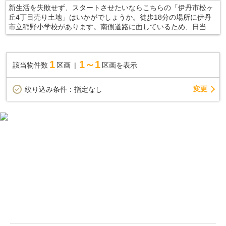
新生活を失敗せず、スタートさせたいならこちらの「伊丹市松ヶ
丘4丁目売り土地」はいかがでしょうか。徒歩18分の場所に伊丹
市立稲野小学校があります。南側道路に面しているため、日当た
りを確保する事が出来ます。工事自体も進めやすく、工事時間も
短くなりやすい平坦地です。当社スタッフに住まい探しのサポー
トをお任せください。不動産情報はもちろん、地域情報にも詳し
1
1～1
該当物件数
区画
区画を表示
いので、きっと役に立てることでしょう。
変更
絞り込み条件：
指定なし
伊丹市の土地情報掲載、自分に合う物件探し