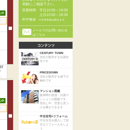
気軽にご相談下さい。
営業時間
平日10:00～19:00
土日10:00～19:30
年中無休
※年末年始は除きます。
せ
メールでのお問い合わせ
はこちら
CENTURY TOWN
当社が販売する分譲住
宅です
の好
で
PRICEDOWN
、
当社が販売する値下げ
物件です
マンション図鑑
阪神間の賃貸・分譲マ
ンションの図鑑です。
売出し中、空室も見つ
ける事ができます
せ
中古住宅×リフォーム
中古住宅を購入して好
きなリフォームをしよ
う