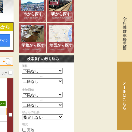
市から探す
駅から探す
city search
station search
グイン
学校から探す
地図から探す
school search
map search
検索条件の絞り込み
価格
ェック
～
土地面積
～
せ
駅からの徒歩
現況
更地