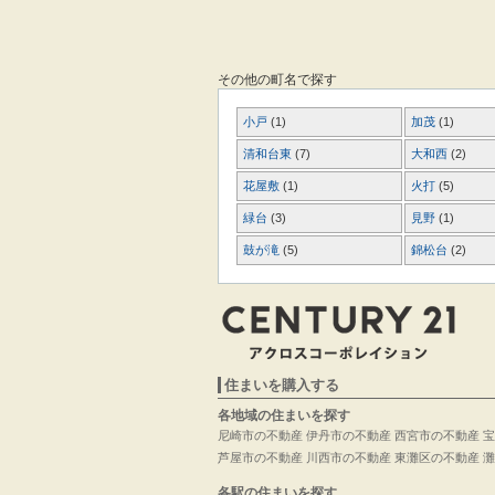
その他の町名で探す
小戸
(1)
加茂
(1)
清和台東
(7)
大和西
(2)
花屋敷
(1)
火打
(5)
緑台
(3)
見野
(1)
鼓が滝
(5)
錦松台
(2)
住まいを購入する
各地域の住まいを探す
尼崎市の不動産
伊丹市の不動産
西宮市の不動産
宝
芦屋市の不動産
川西市の不動産
東灘区の不動産
灘
各駅の住まいを探す