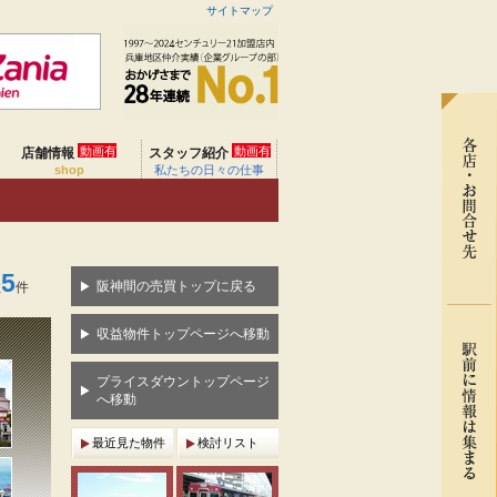
サイトマップ
動画有
動画有
店舗情報
スタッフ紹介
shop
私たちの日々の仕事
5
阪神間の売買トップに戻る
数
件
収益物件トップページへ移動
プライスダウントップページ
へ移動
最近見た物件
検討リスト