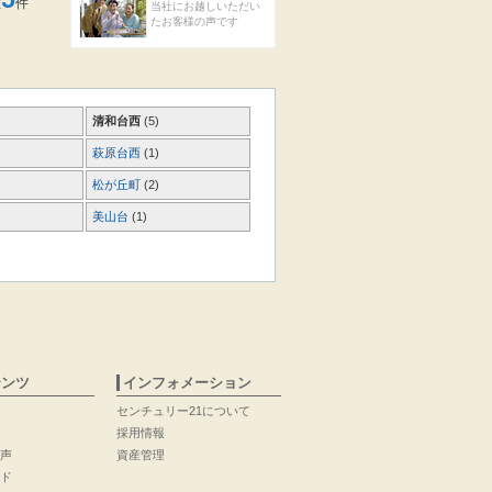
数
件
当社にお越しいただい
たお客様の声です
清和台西
(5)
萩原台西
(1)
松が丘町
(2)
美山台
(1)
テンツ
インフォメーション
センチュリー21について
採用情報
声
資産管理
ド