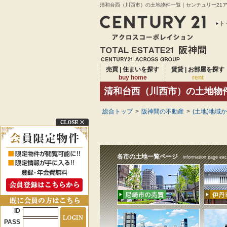
清和台西（川西市）の土地物件一覧｜センチュリー21アク
ト
売買 | 住まいを探す
賃貸 | お部屋を探す
buy home
rent
清和台西（川西市）の土地物
総合トップ
>
阪神間の不動産
>
(土地)地域
各市の土地一覧ページ
information page eac
ID
PASS