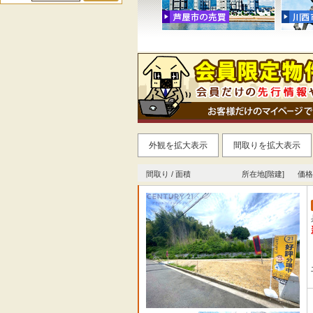
外観を拡大表示
間取りを拡大表示
間取り / 面積
所在地[階建]
価格