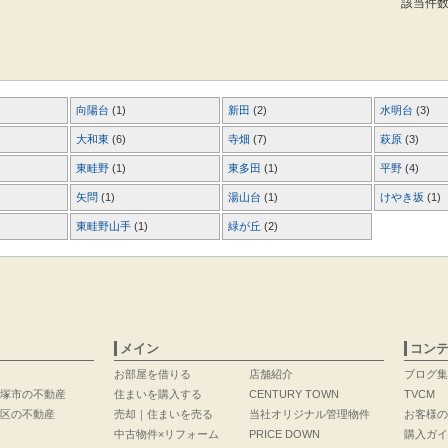
該当件
向陽台
(1)
新田
(2)
水明台
(3)
大和東
(6)
寺畑
(7)
萩原
(3)
東畦野
(1)
東多田
(1)
平野
(4)
矢問
(1)
湯山台
(1)
けやき坂
(1)
東畦野山手
(1)
緑が丘
(2)
メイン
コン
お部屋を借りる
店舗紹介
ブログ集
塚市の不動産
住まいを購入する
CENTURY TOWN
TVCM
区の不動産
売却｜住まいを売る
当社オリジナル管理物件
お客様の
中古物件×リフォーム
PRICE DOWN
購入ガイ