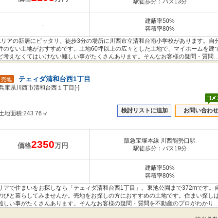
駅徒歩分：バス13分
建蔽率50%
-
容積率80%
エリアの新居にピッタリ。徒歩3分の場所に川西市立清和台南小学校があります。自
件のない土地がおすすめです。土地60坪以上の広々とした土地で、マイホームを建
ど考えなくてはいけない難しい事がたくさんあります。そんなお客様の疑問・質問
。ぜひお気軽にお問い合わせください。
テェィダ清和台西1丁目
売地
兵庫県川西市清和台西１丁目[-]
検討リストに追加
お問い合わ
土地面積:243.76㎡
阪急宝塚本線 川西能勢口駅
2350
価格
万円
駅徒歩分：バス19分
建蔽率50%
-
容積率80%
アで住まいをお探しなら「テェィダ清和台西1丁目」。東池公園まで372mです。
のびと暮らしてみませんか。売地をお探しの方におすすめの土地です。住まい探し
難しい事がたくさんあります。そんなお客様の疑問・質問を不動産のプロがわかり
わせください。