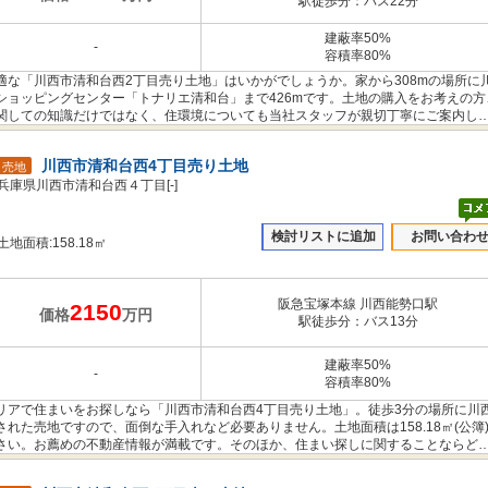
駅徒歩分：バス22分
建蔽率50%
-
容積率80%
な「川西市清和台西2丁目売り土地」はいかがでしょうか。家から308mの場所に
ショッピングセンター「トナリエ清和台」まで426mです。土地の購入をお考えの方
関しての知識だけではなく、住環境についても当社スタッフが親切丁寧にご案内し
する当社にぜひお任せください。
川西市清和台西4丁目売り土地
売地
兵庫県川西市清和台西４丁目[-]
検討リストに追加
お問い合わ
土地面積:158.18㎡
阪急宝塚本線 川西能勢口駅
2150
価格
万円
駅徒歩分：バス13分
建蔽率50%
-
容積率80%
リアで住まいをお探しなら「川西市清和台西4丁目売り土地」。徒歩3分の場所に川
れた売地ですので、面倒な手入れなど必要ありません。土地面積は158.18㎡(公簿
さい。お薦めの不動産情報が満載です。そのほか、住まい探しに関することならど
い。