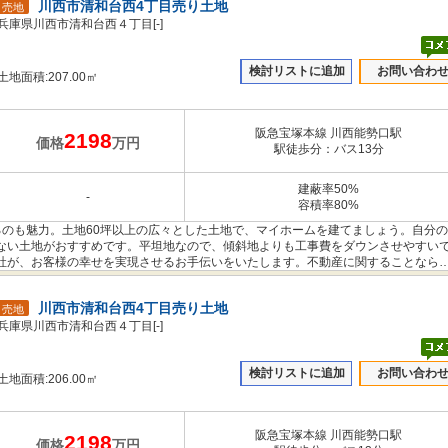
川西市清和台西4丁目売り土地
売地
兵庫県川西市清和台西４丁目[-]
検討リストに追加
お問い合わ
土地面積:207.00㎡
阪急宝塚本線 川西能勢口駅
2198
価格
万円
駅徒歩分：バス13分
建蔽率50%
-
容積率80%
るのも魅力。土地60坪以上の広々とした土地で、マイホームを建てましょう。自分
ない土地がおすすめです。平坦地なので、傾斜地よりも工事費をダウンさせやすい
社が、お客様の幸せを実現させるお手伝いをいたします。不動産に関することなら
い。
川西市清和台西4丁目売り土地
売地
兵庫県川西市清和台西４丁目[-]
検討リストに追加
お問い合わ
土地面積:206.00㎡
阪急宝塚本線 川西能勢口駅
2198
価格
万円