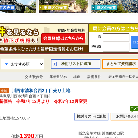
ID
ロ
PASS
検討リストに追加
まとめて資料請求
表示中物件一括チ
交通/徒歩分
築年数/方位
構造
設備条件
川西市清和台西2丁目売り土地
売地
兵庫県川西市清和台西２丁目[-]
新価格 令和7年12月より 令和7年12月変更
検討リストに追加
お問い合わ
土地面積:157.00㎡
阪急宝塚本線 川西能勢口駅
1390
価格
万円