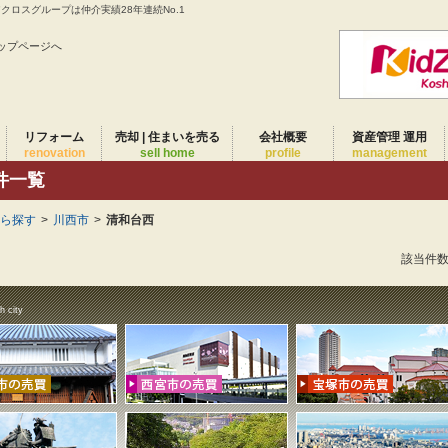
ロスグループは仲介実績28年連続No.1
ップページへ
リフォーム
売却 | 住まいを売る
会社概要
資産管理 運用
renovation
sell home
profile
management
件一覧
から探す
>
川西市
>
清和台西
該当件
h city