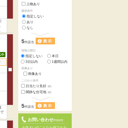
上物あり
建築条件
指定しない
川
あり
、
なし
て
5
件該当
情報公開日
指定しない
本日
3日以内
1週間以内
せ
画像あり
画像あり
こだわり条件
日当たり良好
(4)
閑静な住宅地
(4)
5
件該当
西
)で
の
お問い合わせ
inqury
お住まいのことなら何でもお