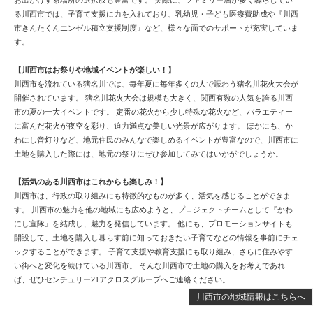
お出かけする場所の選択肢も豊富です。 実際に、ファミリー層が多く暮らしてい
る川西市では、子育て支援に力を入れており、乳幼児・子ども医療費助成や『川西
市きんたくんエンゼル積立支援制度』など、様々な面でのサポートが充実していま
す。
【川西市はお祭りや地域イベントが楽しい！】
川西市を流れている猪名川では、毎年夏に毎年多くの人で賑わう猪名川花火大会が
開催されています。 猪名川花火大会は規模も大きく、関西有数の人気を誇る川西
市の夏の一大イベントです。 定番の花火から少し特殊な花火など、バラエティー
に富んだ花火が夜空を彩り、迫力満点な美しい光景が広がります。 ほかにも、か
わにし音灯りなど、地元住民のみんなで楽しめるイベントが豊富なので、川西市に
土地を購入した際には、地元の祭りにぜひ参加してみてはいかがでしょうか。
【活気のある川西市はこれからも楽しみ！】
川西市は、行政の取り組みにも特徴的なものが多く、活気を感じることができま
す。 川西市の魅力を他の地域にも広めようと、プロジェクトチームとして『かわ
にし宣隊』を結成し、魅力を発信しています。 他にも、プロモーションサイトも
開設して、土地を購入し暮らす前に知っておきたい子育てなどの情報を事前にチェ
ックすることができます。 子育て支援や教育支援にも取り組み、さらに住みやす
い街へと変化を続けている川西市。 そんな川西市で土地の購入をお考えであれ
ば、ぜひセンチュリー21アクロスグループへご連絡ください。
川西市の地域情報はこちらへ