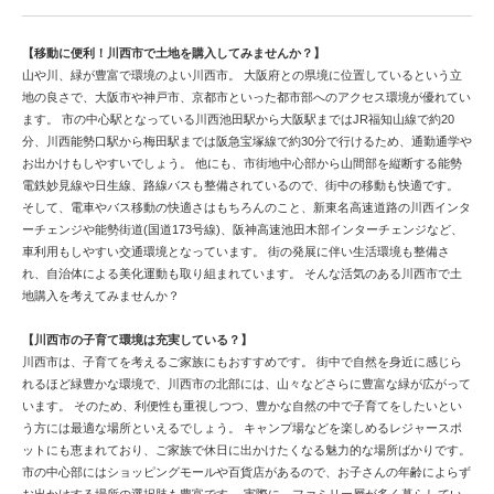
【移動に便利！川西市で土地を購入してみませんか？】
山や川、緑が豊富で環境のよい川西市。 大阪府との県境に位置しているという立
地の良さで、大阪市や神戸市、京都市といった都市部へのアクセス環境が優れてい
ます。 市の中心駅となっている川西池田駅から大阪駅まではJR福知山線で約20
分、川西能勢口駅から梅田駅までは阪急宝塚線で約30分で行けるため、通勤通学や
お出かけもしやすいでしょう。 他にも、市街地中心部から山間部を縦断する能勢
電鉄妙見線や日生線、路線バスも整備されているので、街中の移動も快適です。
そして、電車やバス移動の快適さはもちろんのこと、新東名高速道路の川西インタ
ーチェンジや能勢街道(国道173号線)、阪神高速池田木部インターチェンジなど、
車利用もしやすい交通環境となっています。 街の発展に伴い生活環境も整備さ
れ、自治体による美化運動も取り組まれています。 そんな活気のある川西市で土
地購入を考えてみませんか？
【川西市の子育て環境は充実している？】
川西市は、子育てを考えるご家族にもおすすめです。 街中で自然を身近に感じら
れるほど緑豊かな環境で、川西市の北部には、山々などさらに豊富な緑が広がって
います。 そのため、利便性も重視しつつ、豊かな自然の中で子育てをしたいとい
う方には最適な場所といえるでしょう。 キャンプ場などを楽しめるレジャースポ
ットにも恵まれており、ご家族で休日に出かけたくなる魅力的な場所ばかりです。
市の中心部にはショッピングモールや百貨店があるので、お子さんの年齢によらず