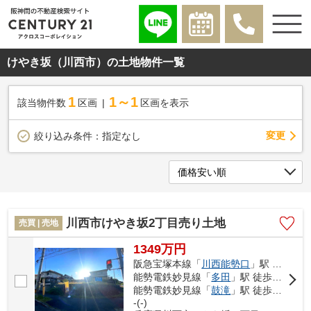
けやき坂（川西市）の土地物件一覧
1
1～1
該当物件数
区画
区画を表示
変更
絞り込み条件：
指定なし
川西市けやき坂2丁目売り土地
売買 | 売地
1349万円
阪急宝塚本線「
川西能勢口
」駅 バス21分 「けやき坂二丁目」 停歩2分
能勢電鉄妙見線「
多田
」駅 徒歩54分
能勢電鉄妙見線「
鼓滝
」駅 徒歩60分
-(-)