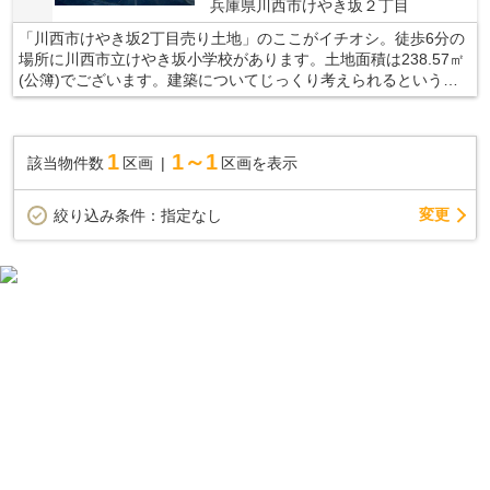
兵庫県川西市けやき坂２丁目
「川西市けやき坂2丁目売り土地」のここがイチオシ。徒歩6分の
場所に川西市立けやき坂小学校があります。土地面積は238.57㎡
(公簿)でございます。建築についてじっくり考えられるというメ
リットのある建築条件なし。住まい探しの不安を、当社で解消し
ませんか。不動産のプロである当社スタッフが、お客様の住まい
探しに対する不安や疑問をひとつひとつ解決いたします。まずは
1
1～1
該当物件数
区画
区画を表示
お気軽にお問い合わせください。
変更
絞り込み条件：
指定なし
大阪までスグ！すみやすい川西市の土地情報