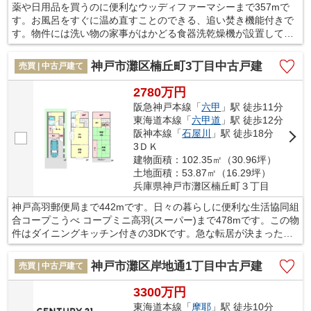
薬や日用品を買うのに便利なウッディファーマシーまで357mで
す。お風呂をすぐに温め直すことのできる、追い焚き機能付きで
す。物件には洗い物の家事がはかどる食器洗乾燥機が設置してあ
ります。駅徒歩15分の場所にある物件です。神戸市灘区エリアや
阪急神戸本線王子公園付近でなら、素敵な一戸建てに出会うこと
神戸市灘区楠丘町3丁目中古戸建
売買 | 中古戸建て
ができます。まずはお気軽にお問い合せ下さい。
2780万円
阪急神戸本線「
六甲
」駅 徒歩11分
東海道本線「
六甲道
」駅 徒歩12分
阪神本線「
石屋川
」駅 徒歩18分
3ＤＫ
建物面積：102.35㎡（30.96坪）
土地面積：53.87㎡（16.29坪）
兵庫県神戸市灘区楠丘町３丁目
神戸高羽郵便局まで442mです。日々の暮らしに便利な生活協同組
合コープこうべ コープミニ高羽(スーパー)まで478mです。この物
件はダイニングキッチン付きの3DKです。急な転居が決まった方
は即引渡し可能なこちらの物件はいかがですか。当社では阪急神
戸本線六甲周辺の売買情報を取り扱っております。住まい探しを
神戸市灘区岸地通1丁目中古戸建
売買 | 中古戸建て
するのであれば、お気軽にお問い合わせください。
3300万円
東海道本線「
摩耶
」駅 徒歩10分