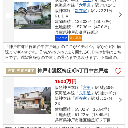
東海道本線「
六甲道
」駅 バス24分 「炭山橋」 停歩5分
阪神本線「
新在家
」駅 バス21分 「六甲ケーブル下〔バス〕」 停歩12分
6ＬＤＫ
建物面積：128.02㎡（38.72坪）
土地面積：157.36㎡（47.6坪）
兵庫県神戸市灘区篠原台
パノラマ
室内写真
「神戸市灘区篠原台中古戸建」のここがイチオシ。家から昭生病
院まで484mです。子供がのびのび走り回れる6LDKの物件はこち
らです。眺望良好なので遠くの景色まで見渡せます。不動産の購
入は大きなお買い物です。そこで失敗しないためにも、不動産の
プロである当社スタッフまでお気軽にお問い合わせください。
神戸市灘区楠丘町5丁目中古戸建
売買 | 中古戸建て
1500万円
阪急神戸本線「
六甲
」駅 徒歩9分
東海道本線「
六甲道
」駅 徒歩10分
阪神本線「
新在家
」駅 徒歩17分
2Ｋ
建物面積：55.02㎡（16.64坪）
土地面積：51.22㎡（15.49坪）
兵庫県神戸市灘区楠丘町５丁目