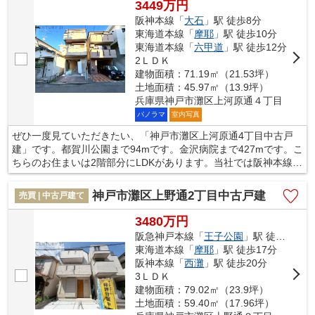
3449万円
阪神本線「
大石
」駅 徒歩8分
東海道本線「
摩耶
」駅 徒歩10分
東海道本線「
六甲道
」駅 徒歩12分
2ＬＤＫ
建物面積：71.19㎡（21.53坪）
土地面積：45.97㎡（13.9坪）
兵庫県神戸市灘区上河原通４丁目
パノラマ
室内写真
ぜひ一度見ていただきたい、「神戸市灘区上河原通4丁目中古戸
建」です。都賀川公園まで94mです。金沢病院まで427mです。こ
ちらのお住まいは2階部分にLDKがあります。当社では阪神本線大
石周辺の売買情報を取り扱っております。住まい探しをするので
あれば、お気軽にお問い合わせください。
神戸市灘区上野通2丁目中古戸建
売買 | 中古戸建て
3480万円
阪急神戸本線「
王子公園
」駅 徒歩15分
東海道本線「
摩耶
」駅 徒歩17分
阪神本線「
西灘
」駅 徒歩20分
3ＬＤＫ
建物面積：79.02㎡（23.9坪）
土地面積：59.40㎡（17.96坪）