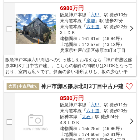
6980万円
阪急神戸本線「
六甲
」駅 徒歩10分
東海道本線「
摩耶
」駅 徒歩22分
東海道本線「
六甲道
」駅 徒歩22分
3ＬＤＫ
建物面積：161.81㎡（48.94坪）
土地面積：142.57㎡（43.12坪）
兵庫県神戸市灘区篠原本町３丁目
阪急神戸本線六甲周辺への引っ越しをお考えなら「神戸市灘区篠
原本町3丁目中古戸建」。こちらの物件の間取りは3LDKとなって
おり、室内も広々です。斜面の多い場所よりも、坂の少ない平坦
地での生活はいかがですか。床暖房付き物件ならば、ヒーターの
ように毎年出し入れするなどの面倒な作業を減らせます。快適な
神戸市灘区篠原北町3丁目中古戸建
売買 | 中古戸建て
暮らしを送るためのお住まいを、当社スタッフがお探しいたしま
す。ご希望の条件がお決まりであれば、当社スタッフにお気軽に
8580万円
お問い合わせください。
阪急神戸本線「
六甲
」駅 徒歩11分
東海道本線「
六甲道
」駅 徒歩20分
阪神本線「
大石
」駅 徒歩24分
4ＳＬＤＫ
建物面積：155.25㎡（46.96坪）
土地面積：174.60㎡（52.81坪）