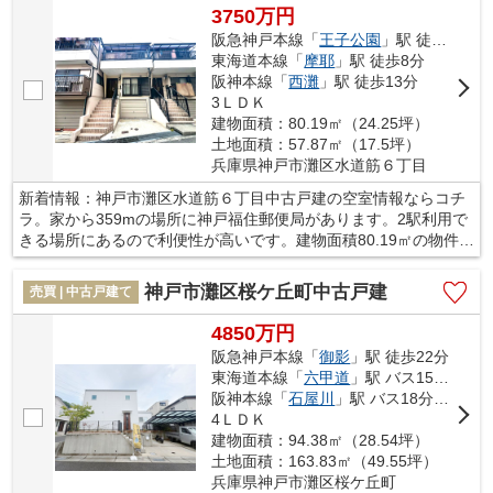
い。
3750万円
阪急神戸本線「
王子公園
」駅 徒歩3分
東海道本線「
摩耶
」駅 徒歩8分
阪神本線「
西灘
」駅 徒歩13分
3ＬＤＫ
建物面積：80.19㎡（24.25坪）
土地面積：57.87㎡（17.5坪）
兵庫県神戸市灘区水道筋６丁目
新着情報：神戸市灘区水道筋６丁目中古戸建の空室情報ならコチ
ラ。家から359mの場所に神戸福住郵便局があります。2駅利用で
きる場所にあるので利便性が高いです。建物面積80.19㎡の物件は
いかがですか。神戸市灘区にある一戸建てのお問い合わせは、当
社が承っております。マイホームの購入を検討しているお客様の
神戸市灘区桜ケ丘町中古戸建
売買 | 中古戸建て
サポートを致します。
4850万円
阪急神戸本線「
御影
」駅 徒歩22分
東海道本線「
六甲道
」駅 バス15分 「宮谷通」 停歩10分
阪神本線「
石屋川
」駅 バス18分 「高羽町」 停歩12分
4ＬＤＫ
建物面積：94.38㎡（28.54坪）
土地面積：163.83㎡（49.55坪）
兵庫県神戸市灘区桜ケ丘町