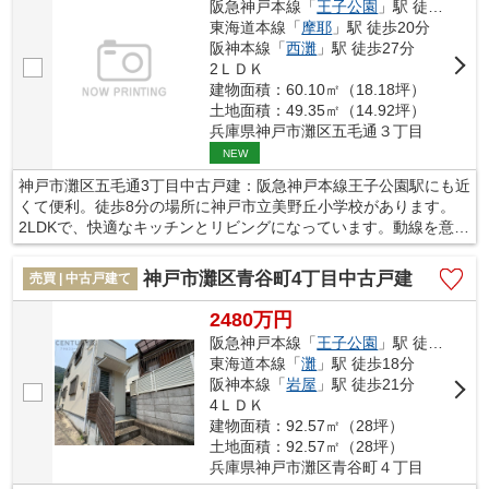
阪急神戸本線「
王子公園
」駅 徒歩16分
東海道本線「
摩耶
」駅 徒歩20分
阪神本線「
西灘
」駅 徒歩27分
2ＬＤＫ
建物面積：60.10㎡（18.18坪）
土地面積：49.35㎡（14.92坪）
兵庫県神戸市灘区五毛通３丁目
NEW
神戸市灘区五毛通3丁目中古戸建：阪急神戸本線王子公園駅にも近
くて便利。徒歩8分の場所に神戸市立美野丘小学校があります。
2LDKで、快適なキッチンとリビングになっています。動線を意識
したデザインのシステムキッチン付きで作業能率が上がります。
これから先、どんなお住まいで生活をしたいですか。あなたの希
神戸市灘区青谷町4丁目中古戸建
売買 | 中古戸建て
望にかなうお住まい探しを、ぜひ当社にお任せください。当社で
は様々な不動産をご用意しております。
2480万円
阪急神戸本線「
王子公園
」駅 徒歩15分
東海道本線「
灘
」駅 徒歩18分
阪神本線「
岩屋
」駅 徒歩21分
4ＬＤＫ
建物面積：92.57㎡（28坪）
土地面積：92.57㎡（28坪）
兵庫県神戸市灘区青谷町４丁目