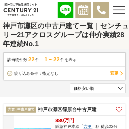
神戸市灘区の中古戸建て一覧｜センチュ
リー21アクロスグループは仲介実績28
年連続No.1
22
1～22
該当物件数
件
件を表示
変更
絞り込み条件：
指定なし
神戸市灘区篠原台中古戸建
売買 | 中古戸建て
880万円
阪急神戸本線「
六甲
」駅 徒歩22分