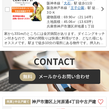
阪神本線「
大石
」駅 徒歩11分
阪急神戸本線「
王子公園
」駅 徒歩11分
3ＤＫ
建物面積：69.90㎡（21.14坪）
土地面積：45.06㎡（13.63坪）
兵庫県神戸市灘区岸地通１丁目
家から331mのところには金沢病院があります。ダイニングキッチ
ン付きなので、3DKの間取りは快適に料理ができ、どなた様にも
オススメです。駅まで徒歩10分の場所にある物件です。押入れ付
きの和室があると、収納スペースに困りません。衣食住の中でも
「住」というのは、とても重要なものです。安心して暮らせる住
まいをお求めなら、当社まで是非ご連絡くださいませ。
神戸市灘区上河原通4丁目中古戸建
売買 | 中古戸建て