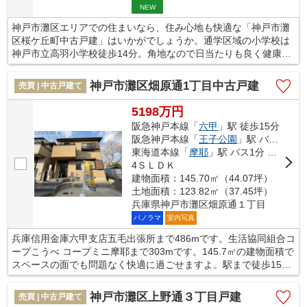
NEW
神戸市灘区エリアでの住まいなら、住み心地も快適な「神戸市灘
区桜ケ丘町中古戸建」はいかがでしょうか。通学区域の小学校は
神戸市立高羽小学校徒歩14分。角地なので日当たりも良く健康的
な生活に適しています。家族で暮らすのにお勧めなのは4LDKの物
件、伸び伸びと生活を送りましょう。不動産をお探しの方はいま
神戸市灘区畑原通1丁目中古戸建
売買 | 中古戸建て
せんか。当社ではあなたの頼れる不動産探しのパートナーになれ
るよう、不動産情報を豊富に取り扱っております。ぜひご検討く
5198万円
ださい。
阪急神戸本線「
六甲
」駅 徒歩15分
阪急神戸本線「
王子公園
」駅 バス7分 「五毛」 停歩6分
東海道本線「
摩耶
」駅 バス1分 「水道筋３丁目」 停歩9分
4ＳＬＤＫ
建物面積：145.70㎡（44.07坪）
土地面積：123.82㎡（37.45坪）
兵庫県神戸市灘区畑原通１丁目
パノラマ
室内写真
兵庫信用金庫六甲支店五毛出張所まで486mです。生活協同組合コ
ープこうべ コープミニ摩耶まで303mです。145.7㎡の建物面積で
スペースの面でも問題なく快適に過ごせますよ。駅まで徒歩15分
の場所に立地しています。家族の憩いの場であるお住まいだから
こそ、快適な心地よいものであって欲しいですよね。当社ではご
神戸市灘区上野通３丁目戸建
売買 | 中古戸建て
家族が喜ぶ不動産を数多く取り扱っております。ぜひご検討くだ