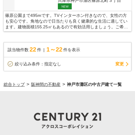
兵庫県神戸市灘区篠原北町３丁目
NEW
篠原公園まで495mです。TVインターホン付きなので、女性の方
も安心です。角地なので日当たりも良く健康的な生活に適してい
ます。建物面積155.25㎡もあるので有効活用しましょう。ご希望
に沿った一戸建てをご紹介致します。神戸市灘区の阪急神戸本線
六甲付近でマイホームの購入をお考えなら、お気軽にお問い合わ
せください。
22
1～22
該当物件数
件
件を表示
変更
絞り込み条件：
指定なし
>
>
総合トップ
阪神間の不動産
神戸市灘区の中古戸建て一覧