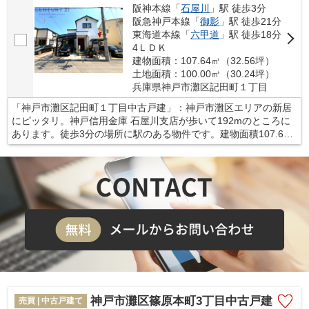
阪神本線「
石屋川
」駅 徒歩3分
阪急神戸本線「
御影
」駅 徒歩21分
東海道本線「
六甲道
」駅 徒歩18分
4ＬＤＫ
建物面積：107.64㎡（32.56坪）
土地面積：100.00㎡（30.24坪）
兵庫県神戸市灘区記田町１丁目
「神戸市灘区記田町１丁目中古戸建」：神戸市灘区エリアの新居
にピッタリ。神戸信用金庫 石屋川支店が歩いて192mのところに
あります。徒歩3分の場所に駅のある物件です。建物面積107.64
㎡もありますので、ご検討ください。当社では、神戸市灘区エリ
アや阪神本線石屋川付近での一戸建て情報をご紹介致します。ま
ずはお気軽にお問い合わせ下さい。
神戸市灘区篠原本町3丁目中古戸建
売買 | 中古戸建て