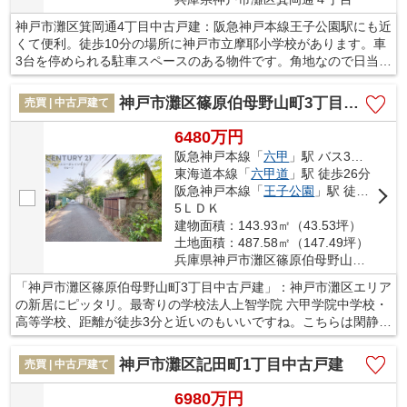
神戸市灘区箕岡通4丁目中古戸建：阪急神戸本線王子公園駅にも近
くて便利。徒歩10分の場所に神戸市立摩耶小学校があります。車
3台を停められる駐車スペースのある物件です。角地なので日当た
りも良く健康的な生活に適しています。ご家族との穏やかな時間
は、何にもかえがたい幸せなものです。その大切な時間を、より
神戸市灘区篠原伯母野山町3丁目中古戸建
売買 | 中古戸建て
快適な住環境で送りませんか。当社が不動産探しのサポートを致
します。
6480万円
阪急神戸本線「
六甲
」駅 バス3分 「六甲台南口」 停歩8分
東海道本線「
六甲道
」駅 徒歩26分
阪急神戸本線「
王子公園
」駅 徒歩33分
5ＬＤＫ
建物面積：143.93㎡（43.53坪）
土地面積：487.58㎡（147.49坪）
兵庫県神戸市灘区篠原伯母野山町３丁目
「神戸市灘区篠原伯母野山町3丁目中古戸建」：神戸市灘区エリア
の新居にピッタリ。最寄りの学校法人上智学院 六甲学院中学校・
高等学校、距離が徒歩3分と近いのもいいですね。こちらは閑静な
住宅地に立地する物件です。道路が南側に面しているので、とて
もニーズが高いです。地域に特化した当社では、阪急神戸本線六
神戸市灘区記田町1丁目中古戸建
売買 | 中古戸建て
甲周辺の不動産情報も豊富に取り扱っております。住まい探しを
するなら、お気軽にお声かけください。
6980万円