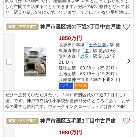
間取りが2Kの物件です。建物面積は55.02㎡となっており広々と
した空間で生活することができます。好評の駅近物件となってお
り、駅より徒歩9分に立地しています。でこぼこがない平坦地はみ
んなが安心に生活できますよ。住みよい環境を求め続けているな
らば、当社にお任せください。たくさんの不動産の中から、お客
神戸市灘区城の下通3丁目中古戸建
売買 | 中古戸建て
様の合った一戸建てを紹介いたします。
1850万円
阪急神戸本線「
王子公園
」駅 徒歩13分
東海道本線「
灘
」駅 徒歩19分
阪神本線「
岩屋
」駅 徒歩24分
2ＬＤＫ
建物面積：83.38㎡（25.22坪）
土地面積：63.79㎡（19.29坪）
兵庫県神戸市灘区城の下通３丁目
パノラマ
室内写真
ぜひ一度見ていただきたい、「神戸市灘区城の下通3丁目中古戸
建」です。神戸市立福住小学校が徒歩11分のところにあり、お子
様の通学も便利です。ウォークインクローゼットには多くの服を
収納することができるので、服の管理がしやすくなります。こち
らは間取り2LDKの物件です。神戸市灘区の阪急神戸本線王子公園
神戸市灘区五毛通3丁目中古戸建
売買 | 中古戸建て
周辺に新しい住まいをお求めの方は、当社スタッフまでお声かけ
下さい。お客様に適した一戸建てをご紹介致します。
1980万円