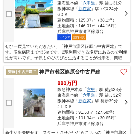
東海道本線「
六甲道
」駅 徒歩31分
阪神本線「
新在家
」駅 バス24分 「炭山橋」 停歩4分
6ＤＫ
建物面積：125.97㎡（38.1坪）
土地面積：146.01㎡（44.16坪）
兵庫県神戸市灘区篠原台
パノラマ
室内写真
ぜひ一度見ていただきたい、「神戸市灘区篠原台中古戸建」で
す。昭生病院まで435mです。2駅利用できる場所にあるので利便
性が高いです。子供ものびのびと生活することが出来る、間取の
6DKの物件です。当社で不動産を探しませんか。人生に何度とな
い不動産購入だからこそ、当社にお任せください。数多くの不動
神戸市灘区篠原台中古戸建
売買 | 中古戸建て
産情報を取り扱っております。
880万円
阪急神戸本線「
六甲
」駅 徒歩23分
東海道本線「
六甲道
」駅 徒歩32分
阪神本線「
新在家
」駅 徒歩39分
4ＬＤＫ
建物面積：91.53㎡（27.68坪）
土地面積：101.34㎡（30.65坪）
兵庫県神戸市灘区篠原台
新生活を失敗せず、スタートさせたいならこちらの「神戸市灘区