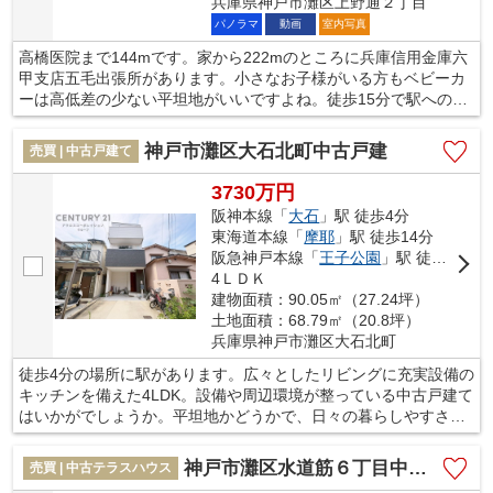
兵庫県神戸市灘区上野通２丁目
パノラマ
動画
室内写真
高橋医院まで144mです。家から222mのところに兵庫信用金庫六
甲支店五毛出張所があります。小さなお子様がいる方もベビーカ
ーは高低差の少ない平坦地がいいですよね。徒歩15分で駅へのア
クセスが可能な物件です。ご家族やパートナーとの快適な暮らし
を実現させるためには、住まいの環境はとても重要になってきま
神戸市灘区大石北町中古戸建
売買 | 中古戸建て
す。お気に入りの住居を当社で見つけませんか。ぜひ当社の利用
をご検討ください。
3730万円
阪神本線「
大石
」駅 徒歩4分
東海道本線「
摩耶
」駅 徒歩14分
阪急神戸本線「
王子公園
」駅 徒歩26分
4ＬＤＫ
建物面積：90.05㎡（27.24坪）
土地面積：68.79㎡（20.8坪）
兵庫県神戸市灘区大石北町
徒歩4分の場所に駅があります。広々としたリビングに充実設備の
キッチンを備えた4LDK。設備や周辺環境が整っている中古戸建て
はいかがでしょうか。平坦地かどうかで、日々の暮らしやすさが
変わります。お客様によって希望条件は異なります。当社ではお
客様個人のご希望をお伺いし、それにマッチした不動産をご紹介
神戸市灘区水道筋６丁目中古戸建
売買 | 中古テラスハウス
致しております。まずはスタッフまでご希望をお申し付けくださ