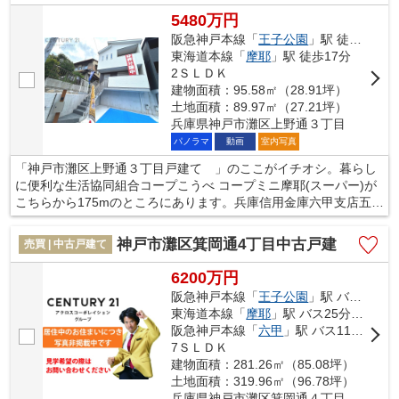
さい。
5480万円
阪急神戸本線「
王子公園
」駅 徒歩13分
東海道本線「
摩耶
」駅 徒歩17分
2ＳＬＤＫ
建物面積：95.58㎡（28.91坪）
土地面積：89.97㎡（27.21坪）
兵庫県神戸市灘区上野通３丁目
パノラマ
動画
室内写真
「神戸市灘区上野通３丁目戸建て 」のここがイチオシ。暮らし
に便利な生活協同組合コープこうべ コープミニ摩耶(スーパー)が
こちらから175mのところにあります。兵庫信用金庫六甲支店五毛
出張所まで240mです。使い勝手が良いシステムキッチンがある物
件です。お客様によって希望条件は異なります。当社ではお客様
神戸市灘区箕岡通4丁目中古戸建
売買 | 中古戸建て
個人のご希望をお伺いし、それにマッチした不動産をご紹介致し
ております。まずはスタッフまでご希望をお申し付けください。
6200万円
阪急神戸本線「
王子公園
」駅 バス15分 「摩耶ケーブル下〔バス〕」 停歩3分
東海道本線「
摩耶
」駅 バス25分 「摩耶ケーブル下〔バス〕」 停歩3分
阪急神戸本線「
六甲
」駅 バス11分 「摩耶ケーブル下〔バス〕」 停歩3分
7ＳＬＤＫ
建物面積：281.26㎡（85.08坪）
土地面積：319.96㎡（96.78坪）
兵庫県神戸市灘区箕岡通４丁目