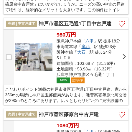
篠原台中古戸建」はいかがでしょうか。ニーズの高い中古の戸建
て物件は、経済的なメリットも大きいです。この物件はトイレが2
ヶ所にあります。広々としたベランダは多様に使えるので何かと
重宝します。一戸建て購入時の不安を、豊富なスタッフが解消い
神戸市灘区五毛通1丁目中古戸建
売買 | 中古戸建て
たします。神戸市灘区の阪急神戸本線六甲周辺でマイホームを求
めるのであれば、お気軽にお問い合わせください。
980万円
阪急神戸本線「
六甲
」駅 徒歩18分
東海道本線「
摩耶
」駅 徒歩23分
阪神本線「
大石
」駅 徒歩24分
5ＬＤＫ
建物面積：103.68㎡（31.36坪）
土地面積：53.98㎡（16.32坪）
兵庫県神戸市灘区五毛通１丁目
室内写真
NEW
こだわりポイント満載の神戸市灘区五毛通1丁目中古戸建。家から
356mの場所に神戸国玉郵便局があります。灘警察署篠原北町交番
が290mのところにあります。広々としたリビングに充実設備のキ
ッチンを備えた5LDK。住んだことの無い場所で不動産をお探しな
ら、当社にお任せください。地元を知り尽くしたスタッフがあな
神戸市灘区篠原台中古戸建
売買 | 中古戸建て
たのサポートを致します。ぜひご検討ください。
1080万円
阪急神戸本線「
六甲
」駅 徒歩23分