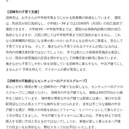
す。
【尼崎市の子育て支援】
尼崎市は、お子さんが中学校卒業までにかかる医療費の助成をしています。 通院
は、乳幼児が自己負担なし、小学校1～3年までは1日800円（月2回）の自己負担で
通院できます。 小学校4年～中学校卒業までは、通院のみ保険内診療の2割の自己
負担となりますが、入院に関しては中学校卒業まで自己負担がありません。 これ
なら医療機関の世話になる事が多い小さいお子さんをお持ちのご家庭も、安心して
子育てできますね。 そして、働きながら子育てされるママさんが気になるのは、
市内の待機児童対策ではないでしょうか。 市では新たに小規模保育施設を新設し
たり、既存の保育施設の定員を増やすなどして待機児童の解消に努めています。
働きながら子育てしやすい街を目指している尼崎市に暮らすなら、中古戸建てにし
ませんか？ 予算を抑えて、マイホームの夢が実現します。
【尼崎市の不動産ならセンチュリー21アクロスグループ】
暮らしやすい環境が整った尼崎市の一戸建てをお探しなら、センチュリー21アクロ
スグループにご相談ください。 尼崎市の中古戸建てなら、価格は400万円台から物
件をご紹介しています。 物件数が豊富な中古戸建ては新築とは違い、塚口や立花
駅周辺などの人気エリアでも物件を見つけられます。 近年は手ごろな価格の中古
戸建てを選び、間取りや内装を好みにリフォーム・リノベーションして暮らすとい
う方が増えてきました。 中古戸建てをマイホームに選ぶのは、予算を抑えて住宅
購入する賢い方法と言えるのではないでしょうか。 家族が楽しく暮らせる一戸建
ての住まいをお求めなら、弊社スタッフがお手伝いいたします。