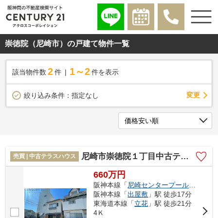
崇徳院（尼崎市）の戸建て物件一覧
2
1～2
該当物件数
件
件を表示
変更
絞り込み条件：
指定なし
尼崎市崇徳院１丁目中古テラスハウス
売買 | 中古テラスハウス
660万円
阪神本線「
尼崎センタープール前
」駅 徒
阪神本線「
出屋敷
」駅 徒歩17分
東海道本線「
立花
」駅 徒歩21分
4Ｋ