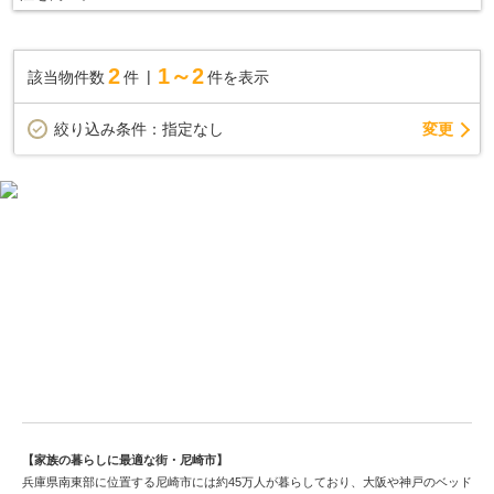
・オリジナル固定金物「TロックⅡ」でしっかり固定
・厚床合板 強い耐震性に貢献
・他シックハウス対策やバリアフリー対策、省エネ性能などを実
2
1～2
該当物件数
件
件を表示
施対応した工法です
◇「住宅性能評価書」を全棟ダブル取得！
変更
絞り込み条件：
指定なし
住宅性能表示基準６項目で最高等級を取得
・耐震等級、耐風等級、劣化対策等級、維持管理対策等級、耐熱
等性能等級など
安心の住まい性能を第三者機関がチェック
美しい都市づくり進む尼崎市の中古戸建情報
【家族の暮らしに最適な街・尼崎市】
兵庫県南東部に位置する尼崎市には約45万人が暮らしており、大阪や神戸のベッド