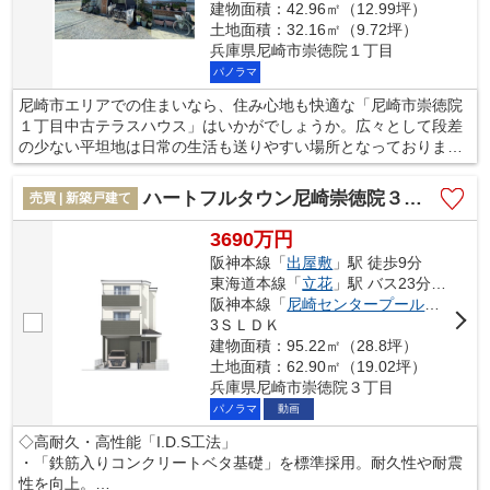
建物面積：42.96㎡（12.99坪）
土地面積：32.16㎡（9.72坪）
兵庫県尼崎市崇徳院１丁目
パノラマ
尼崎市エリアでの住まいなら、住み心地も快適な「尼崎市崇徳院
１丁目中古テラスハウス」はいかがでしょうか。広々として段差
の少ない平坦地は日常の生活も送りやすい場所となっておりま
す。とても綺麗で、開放的な4Kの間取りが魅力の物件はこちらで
す。和室でイグサの香りに包まれながら、落ち着いた時間を過ご
ハートフルタウン尼崎崇徳院３丁目
売買 | 新築戸建て
してみてはいかがでしょうか。尼崎市に特化した当社には、不動
産情報はもちろんのこと、地域情報にも詳しいスタッフが在籍し
3690万円
ております。きっと不動産探しの強い味方となるでしょう。
阪神本線「
出屋敷
」駅 徒歩9分
東海道本線「
立花
」駅 バス23分 「蓬川公園」 停歩1分
阪神本線「
尼崎センタープール前
」駅 
3ＳＬＤＫ
建物面積：95.22㎡（28.8坪）
土地面積：62.90㎡（19.02坪）
兵庫県尼崎市崇徳院３丁目
パノラマ
動画
◇高耐久・高性能「I.D.S工法」
・「鉄筋入りコンクリートベタ基礎」を標準採用。耐久性や耐震
性を向上。