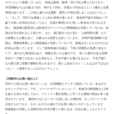
タウンとして発展しています。 鉄道は阪急・阪神・JRと3社が乗り入れており、
JR尼崎駅からは大阪まで5分、神戸まで20分、京都まで35分ほどという優れた交通
環境があります。 この街に暮らせば通勤・通学に不便を感じることはないでしょ
う。 そして、市内では路線ごとに街の表情が違います。 阪急神戸線の沿線は一戸
建てが多い住宅街が広がっており、区画が整理された美しい町並みが見られます。
特に、阪急塚口駅周辺には飲食店やスーパーなど商業施設が充実しているため、快
適な生活が送れると人気です。 また、塚口駅からほど近い「上坂部西公園」など
の緑豊かな公園もあり、心癒される風景も点在しています。 JR神戸線尼崎駅の北
側は、再開発事業により商業施設が充実している一方、南側は古くからののどかな
町並みが残っています。 そして阪神本線の沿線は、下町の雰囲気が色濃く残るエ
リア。 賑やかな商店街があり、物価が安いのも魅力です。 様々な魅力がある尼崎
市内で一戸建ての住まいをお求めなら、中古戸建てを選びませんか。 中古戸建て
なら購入前に実際の建物が見られるので、暮らし始めてから「こんなはずではなか
った！」と後悔することは少ないでしょう。
【尼崎市のお買い物なら】
市内で人気のお買い物スポットは、JR尼崎駅とデッキで直結している「あまがさ
きキューズモール」です。 スーパーやアパレルショップ、飲食店や映画館など140
を超える店が入居しており、ファミリー層を意識した手ごろな価格の商品が多く販
売されています。 施設内ではベビーカーの貸し出しや授乳室、キッズスペース等
が設けられており、小さいお子さん連れでのお買い物がしやすくなっています。
商業施設が充実した尼崎市内の中古戸建てに暮らせば、生活が楽しくなりそうで