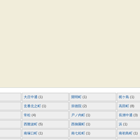
大庄中通
(1)
開明町
(1)
梶ケ島
(1)
玄番北之町
(1)
崇徳院
(2)
高田町
(8)
常松
(4)
戸ノ内町
(1)
長洲中通
(3)
西難波町
(5)
西御園町
(1)
浜
(1)
南塚口町
(1)
南七松町
(1)
南初島町
(1)