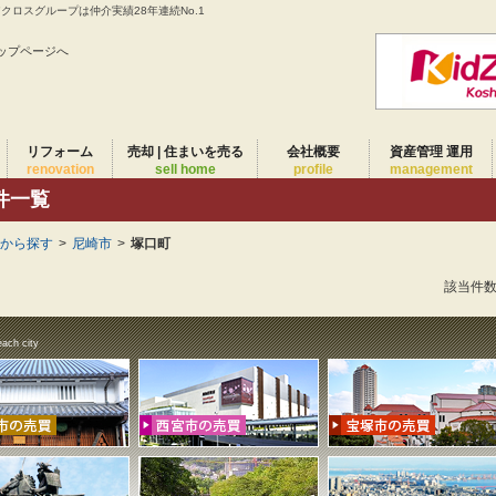
ロスグループは仲介実績28年連続No.1
ップページへ
リフォーム
売却 | 住まいを売る
会社概要
資産管理 運用
renovation
sell home
profile
management
件一覧
域から探す
>
尼崎市
>
塚口町
該当件
each city