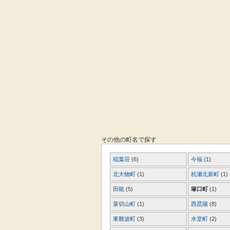
その他の町名で探す
稲葉荘
(6)
今福
(1)
北大物町
(1)
杭瀬北新町
(1)
田能
(5)
塚口町
(1)
菜切山町
(1)
西昆陽
(8)
東難波町
(3)
水堂町
(2)