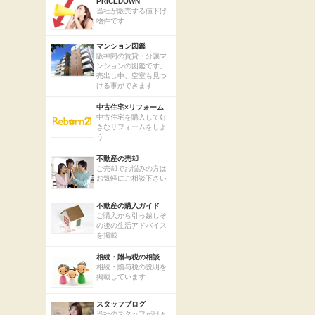
PRICEDOWN
当社が販売する値下げ
物件です
マンション図鑑
阪神間の賃貸・分譲マ
ンションの図鑑です。
売出し中、空室も見つ
ける事ができます
中古住宅×リフォーム
中古住宅を購入して好
きなリフォームをしよ
う
不動産の売却
ご売却でお悩みの方は
お気軽にご相談下さい
不動産の購入ガイド
ご購入から引っ越しそ
の後の生活アドバイス
を掲載
相続・贈与税の相談
相続・贈与税の説明を
掲載しています
スタッフブログ
当社のスタッフが日々