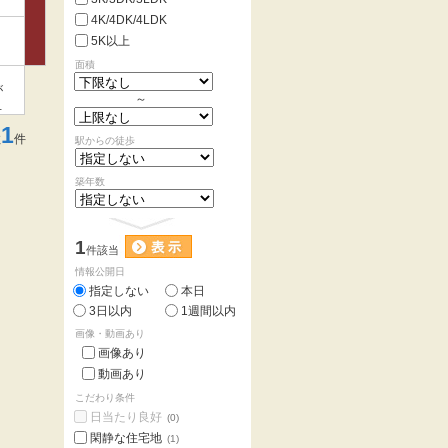
4K/4DK/4LDK
5K以上
面積
が
～
い
1
数
件
駅からの徒歩
築年数
1
件該当
情報公開日
指定しない
本日
3日以内
1週間以内
画像・動画あり
画像あり
動画あり
こだわり条件
日当たり良好
(0)
閑静な住宅地
(1)