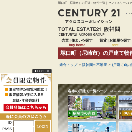
塚口町（尼崎市）の戸建て物件一覧｜センチュリー21アク
ト
売買 | 住まいを探す
賃貸 | お部屋を探す
buy home
rent
塚口町（尼崎市）の戸建て物
総合トップ
>
阪神間の不動産
>
(戸建て)地
各市の戸建て一覧ページ
information page 
ID
PASS