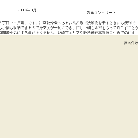
2001年 8月
鉄筋コンクリート
-
６丁目中古戸建」です。浴室乾燥機のあるお風呂場で洗濯物を干すときにも便利で
も小物も収納できるので身支度が一度にでき、忙しい朝も余裕をもって過ごすこと
時間帯を気にする事がありません。尼崎市エリアや阪急神戸本線塚口付近での住ま
希望に沿った一戸建てが見つかることでしょう。
該当件