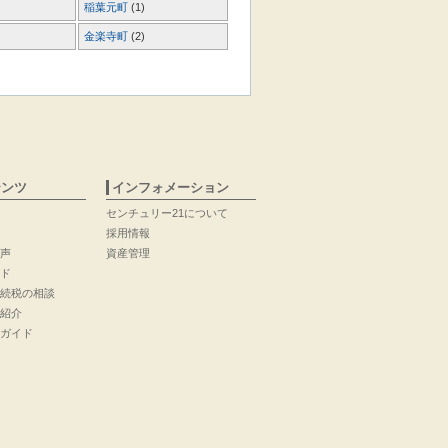
稲葉元町
(1)
金楽寺町
(2)
テンツ
インフォメーション
センチュリー21について
採用情報
声
資産管理
ド
続税の相談
紹介
ガイド