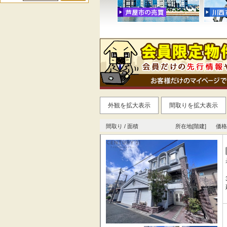
外観を拡大表示
間取りを拡大表示
間取り / 面積
所在地[階建]
価格