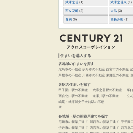
武庫之荘
(1)
武庫之荘東
(1)
西立花町
(2)
大島
(3)
食満
(6)
西長洲町
(1)
住まいを購入する
各地域の住まいを探す
尼崎市の不動産
伊丹市の不動産
西宮市の不動産
宝
芦屋市の不動産
川西市の不動産
東灘区の不動産
灘
各駅の住まいを探す
甲子園口駅の不動産
武庫之荘駅の不動産
塚
西宮北口駅の不動産
逆瀬川駅の不動産
立
鳴尾・武庫川女子大前駅の不動
産
各地域・駅の新築戸建てを探す
尼崎市の新築戸建て
川西市の新築戸建て
甲子園
伊丹市の新築戸建て
西宮市の新築戸建て
西宮北