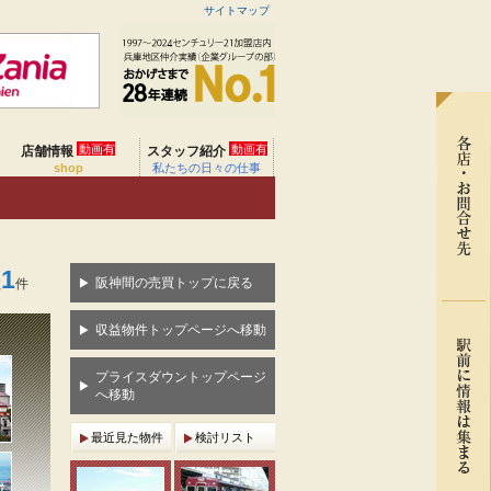
サイトマップ
動画有
動画有
店舗情報
スタッフ紹介
shop
私たちの日々の仕事
1
阪神間の売買トップに戻る
数
件
収益物件トップページへ移動
プライスダウントップページ
へ移動
最近見た物件
検討リスト