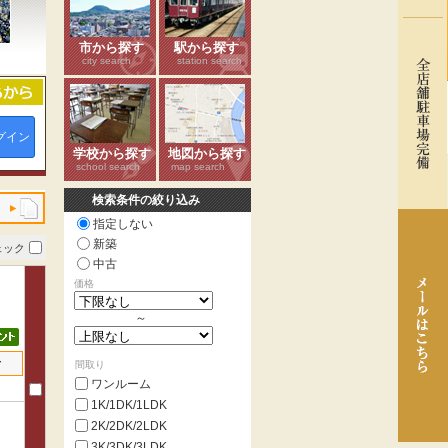
市から探す
駅から探す
city search
station search
グイン
学校から探す
地図から探す
school search
map search
検索条件の絞り込み
指定しない
新築
ェック
中古
価格
～
せ
間取り
ワンルーム
1K/1DK/1LDK
2K/2DK/2LDK
3K/3DK/3LDK