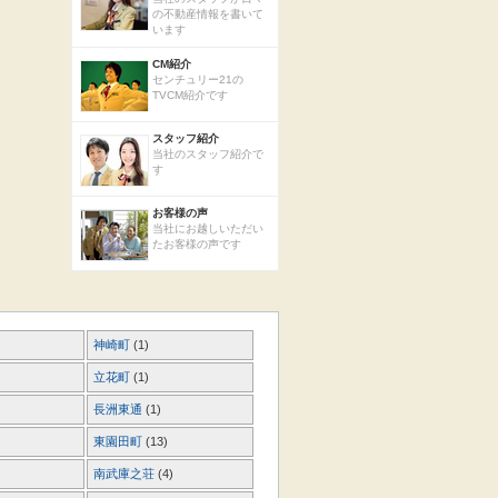
の不動産情報を書いて
います
CM紹介
センチュリー21の
TVCM紹介です
スタッフ紹介
当社のスタッフ紹介で
す
お客様の声
当社にお越しいただい
たお客様の声です
神崎町
(1)
立花町
(1)
長洲東通
(1)
東園田町
(13)
南武庫之荘
(4)