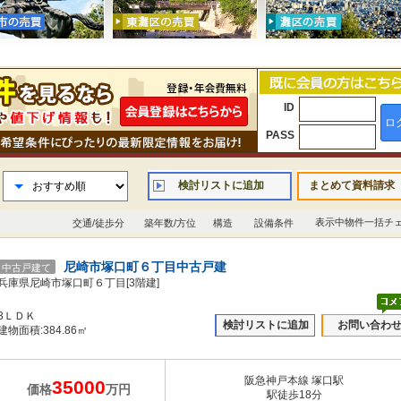
ID
ロ
PASS
検討リストに追加
まとめて資料請求
表示中物件一括チ
交通/徒歩分
築年数/方位
構造
設備条件
尼崎市塚口町６丁目中古戸建
中古戸建て
兵庫県尼崎市塚口町６丁目[3階建]
3ＬＤＫ
検討リストに追加
お問い合わ
建物面積:384.86㎡
阪急神戸本線 塚口駅
35000
価格
万円
駅徒歩18分