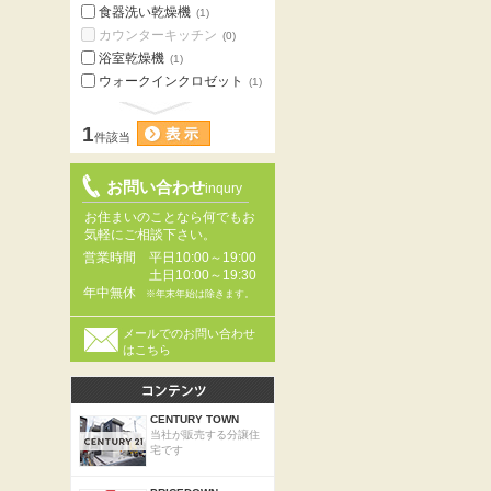
食器洗い乾燥機
(1)
カウンターキッチン
(0)
浴室乾燥機
(1)
ウォークインクロゼット
(1)
1
件該当
お問い合わせ
inqury
お住まいのことなら何でもお
気軽にご相談下さい。
営業時間
平日10:00～19:00
土日10:00～19:30
年中無休
※年末年始は除きます。
メールでのお問い合わせ
はこちら
CENTURY TOWN
当社が販売する分譲住
宅です