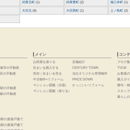
武庫元町
(1)
武庫豊町
(2)
塚口本町
(1)
大庄北
(6)
大庄西町
(1)
上ノ島町
(2)
メイン
コン
お部屋を借りる
店舗紹介
ブログ集
塚市の不動産
住まいを購入する
CENTURY TOWN
TVCM
区の不動産
売却｜住まいを売る
当社オリジナル管理物件
お客様の
中古物件×リフォーム
PRICE DOWN
購入ガイ
マンション図鑑（分譲）
かっこいいリフォーム
贈与・相
口駅の不動産
マンション図鑑（借りる）
スタッフ
花駅の不動産
暮らしの
口駅の新築戸建て
口駅の新築戸建て