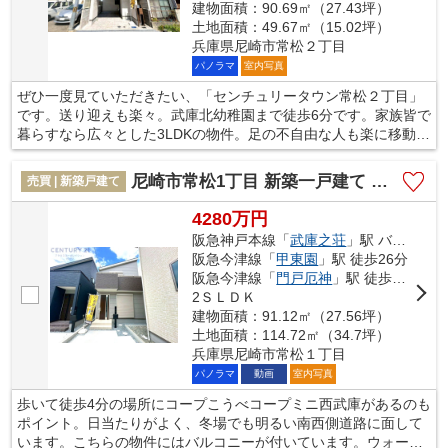
建物面積：90.69㎡（27.43坪）
土地面積：49.67㎡（15.02坪）
兵庫県尼崎市常松２丁目
パノラマ
室内写真
ぜひ一度見ていただきたい、「センチュリータウン常松２丁目」
です。送り迎えも楽々。武庫北幼稚園まで徒歩6分です。家族皆で
暮らすなら広々とした3LDKの物件。足の不自由な人も楽に移動す
ることができる平坦地です。帰りたくなる我が家を見つけません
か。素敵な土地を見つけて、快適な生活を始めましょう。ぜひ当
尼崎市常松1丁目 新築一戸建て 全4区画
売買 | 新築戸建て
社のオススメする土地をご検討ください。
4280万円
阪急神戸本線「
武庫之荘
」駅 バス10分 「武庫営業所」 停歩3分
阪急今津線「
甲東園
」駅 徒歩26分
阪急今津線「
門戸厄神
」駅 徒歩27分
2ＳＬＤＫ
建物面積：91.12㎡（27.56坪）
土地面積：114.72㎡（34.7坪）
兵庫県尼崎市常松１丁目
パノラマ
動画
室内写真
歩いて徒歩4分の場所にコープこうべコープミニ西武庫があるのも
ポイント。日当たりがよく、冬場でも明るい南西側道路に面して
います。こちらの物件にはバルコニーが付いています。ウォーク