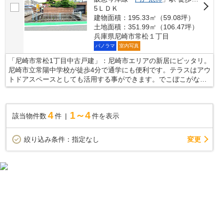
5ＬＤＫ
建物面積：195.33㎡（59.08坪）
土地面積：351.99㎡（106.47坪）
兵庫県尼崎市常松１丁目
パノラマ
室内写真
「尼崎市常松1丁目中古戸建」：尼崎市エリアの新居にピッタリ。
尼崎市立常陽中学校が徒歩4分で通学にも便利です。テラスはアウ
トドアスペースとしても活用する事ができます。でこぼこがない
平坦地はみんなが安心に生活できますよ。より快適な暮らしがで
きるよう、当社はお客様のご希望に合わせた不動産情報をご提供
いたします。ご要望やご不明な点などございましたら、お気軽に
4
1～4
該当物件数
件
件を表示
当社へお問い合わせ下さい。
変更
絞り込み条件：
指定なし