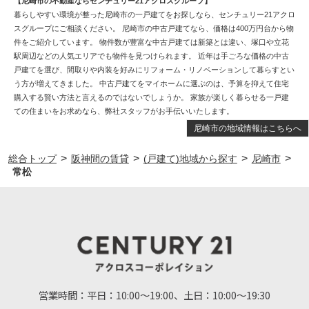
【尼崎市の不動産ならセンチュリー21アクロスグループ】
暮らしやすい環境が整った尼崎市の一戸建てをお探しなら、センチュリー21アクロ
スグループにご相談ください。 尼崎市の中古戸建てなら、価格は400万円台から物
件をご紹介しています。 物件数が豊富な中古戸建ては新築とは違い、塚口や立花
駅周辺などの人気エリアでも物件を見つけられます。 近年は手ごろな価格の中古
戸建てを選び、間取りや内装を好みにリフォーム・リノベーションして暮らすとい
う方が増えてきました。 中古戸建てをマイホームに選ぶのは、予算を抑えて住宅
購入する賢い方法と言えるのではないでしょうか。 家族が楽しく暮らせる一戸建
ての住まいをお求めなら、弊社スタッフがお手伝いいたします。
尼崎市の地域情報はこちらへ
>
>
>
>
総合トップ
阪神間の賃貸
(戸建て)地域から探す
尼崎市
常松
営業時間：
平日：10:00～19:00、土日：10:00～19:30