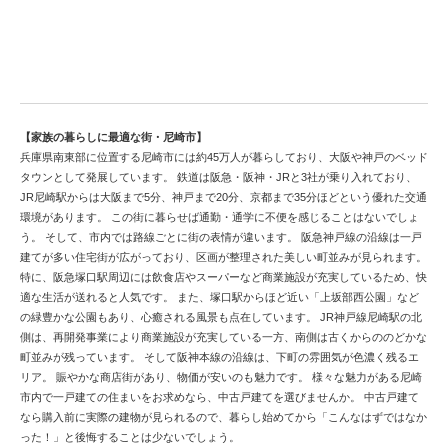
美しい都市づくり進む尼崎市の中古戸建情報
【家族の暮らしに最適な街・尼崎市】
兵庫県南東部に位置する尼崎市には約45万人が暮らしており、大阪や神戸のベッド
タウンとして発展しています。 鉄道は阪急・阪神・JRと3社が乗り入れており、
JR尼崎駅からは大阪まで5分、神戸まで20分、京都まで35分ほどという優れた交通
環境があります。 この街に暮らせば通勤・通学に不便を感じることはないでしょ
う。 そして、市内では路線ごとに街の表情が違います。 阪急神戸線の沿線は一戸
建てが多い住宅街が広がっており、区画が整理された美しい町並みが見られます。
特に、阪急塚口駅周辺には飲食店やスーパーなど商業施設が充実しているため、快
適な生活が送れると人気です。 また、塚口駅からほど近い「上坂部西公園」など
の緑豊かな公園もあり、心癒される風景も点在しています。 JR神戸線尼崎駅の北
側は、再開発事業により商業施設が充実している一方、南側は古くからののどかな
町並みが残っています。 そして阪神本線の沿線は、下町の雰囲気が色濃く残るエ
リア。 賑やかな商店街があり、物価が安いのも魅力です。 様々な魅力がある尼崎
市内で一戸建ての住まいをお求めなら、中古戸建てを選びませんか。 中古戸建て
なら購入前に実際の建物が見られるので、暮らし始めてから「こんなはずではなか
った！」と後悔することは少ないでしょう。