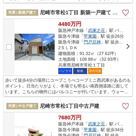
インクローゼットには沢山の服をしまうことができるので、全て
の服を1か所で管理することができます。お客様の住まい探しをサ
尼崎市常松1丁目 新築一戸建て 全4区画
売買 | 新築戸建て
ポート致します。尼崎市で不動産の購入を検討しているのであれ
ば、お気軽にお問い合わせください。
4480万円
阪急神戸本線「
武庫之荘
」駅 バス10分 「武庫営業所」 停歩3分
阪急今津線「
甲東園
」駅 徒歩26分
阪急今津線「
門戸厄神
」駅 徒歩27分
2ＳＬＤＫ
建物面積：91.32㎡（27.62坪）
土地面積：108.88㎡（32.93坪）
兵庫県尼崎市常松１丁目
パノラマ
動画
室内写真
歩いて徒歩4分の場所にコープこうべコープミニ西武庫があるのも
ポイント。日当たりがよく、冬場でも明るい南西側道路に面して
います。こちらの物件にはバルコニーが付いています。ウォーク
インクローゼットには沢山の服をしまうことができるので、全て
の服を1か所で管理することができます。お客様の住まい探しをサ
尼崎市常松1丁目中古戸建
売買 | 中古戸建て
ポート致します。尼崎市で不動産の購入を検討しているのであれ
ば、お気軽にお問い合わせください。
7680万円
阪急神戸本線「
武庫之荘
」駅 バス10分 「常陽中学校」 停歩2分
阪急今津線「
甲東園
」駅 徒歩34分
阪急今津線「
門戸厄神
」駅 徒歩35分