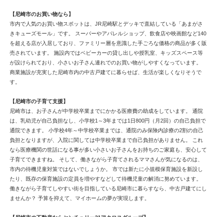
【尼崎市のお買い物なら】
市内で人気のお買い物スポットは、JR尼崎駅とデッキで直結している「あまがさ
きキューズモール」です。 スーパーやアパレルショップ、飲食店や映画館など140
を超える店が入居しており、ファミリー層を意識した手ごろな価格の商品が多く販
売されています。 施設内ではベビーカーの貸し出しや授乳室、キッズスペース等
が設けられており、小さいお子さん連れでのお買い物がしやすくなっています。
商業施設が充実した尼崎市内の中古戸建てに暮らせば、生活が楽しくなりそうで
す。
【尼崎市の子育て支援】
尼崎市は、お子さんが中学校卒業までにかかる医療費の助成をしています。 通院
は、乳幼児が自己負担なし、小学校1～3年までは1日800円（月2回）の自己負担で
通院できます。 小学校4年～中学校卒業までは、通院のみ保険内診療の2割の自己
負担となりますが、入院に関しては中学校卒業まで自己負担がありません。 これ
なら医療機関の世話になる事が多い小さいお子さんをお持ちのご家庭も、安心して
子育てできますね。 そして、働きながら子育てされるママさんが気になるのは、
市内の待機児童対策ではないでしょうか。 市では新たに小規模保育施設を新設し
たり、既存の保育施設の定員を増やすなどして待機児童の解消に努めています。
働きながら子育てしやすい街を目指している尼崎市に暮らすなら、中古戸建てにし
ませんか？ 予算を抑えて、マイホームの夢が実現します。