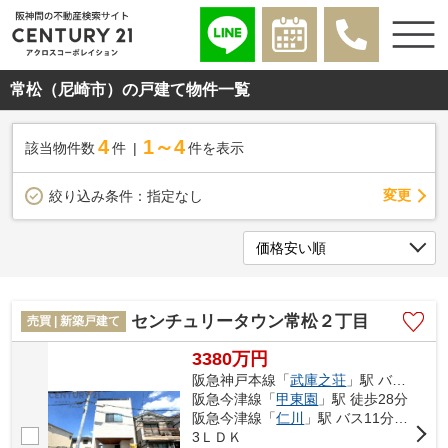
常松（尼崎市）の戸建て物件一覧
4
1～4
該当物件数
件
件を表示
変更
絞り込み条件：
指定なし
センチュリータウン常松２丁目
売買 | 新築戸建て
3380万円
阪急神戸本線「
武庫之荘
」駅 バス14分 「常陽中学校」 停歩7分
阪急今津線「
甲東園
」駅 徒歩28分
阪急今津線「
仁川
」駅 バス11分 「上大市５丁目」 停歩15分
3ＬＤＫ