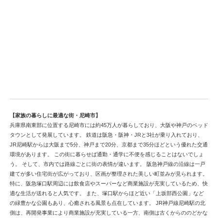
美しい都市づくり進む尼崎市の中古戸建情報
【家族の暮らしに最適な街・尼崎市】
兵庫県南東部に位置する尼崎市には約45万人が暮らしており、大阪や神戸のベッド
タウンとして発展しています。 鉄道は阪急・阪神・JRと3社が乗り入れており、
JR尼崎駅からは大阪まで5分、神戸まで20分、京都まで35分ほどという優れた交通
環境があります。 この街に暮らせば通勤・通学に不便を感じることはないでしょ
う。 そして、市内では路線ごとに街の表情が違います。 阪急神戸線の沿線は一戸
建てが多い住宅街が広がっており、区画が整理された美しい町並みが見られます。
特に、阪急塚口駅周辺には飲食店やスーパーなど商業施設が充実しているため、快
適な生活が送れると人気です。 また、塚口駅からほど近い「上坂部西公園」など
の緑豊かな公園もあり、心癒される風景も点在しています。 JR神戸線尼崎駅の北
側は、再開発事業により商業施設が充実している一方、南側は古くからののどかな