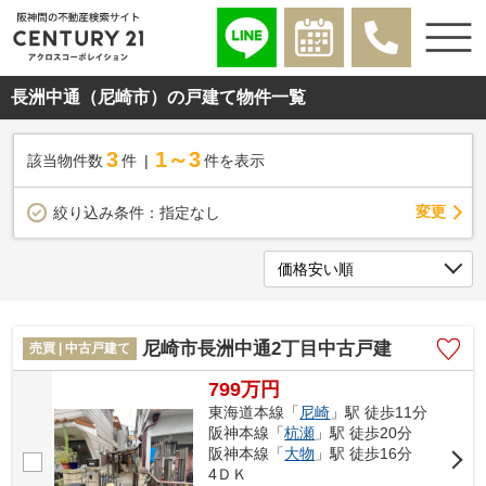
長洲中通（尼崎市）の戸建て物件一覧
3
1～3
該当物件数
件
件を表示
変更
絞り込み条件：
指定なし
尼崎市長洲中通2丁目中古戸建
売買 | 中古戸建て
799万円
東海道本線「
尼崎
」駅 徒歩11分
阪神本線「
杭瀬
」駅 徒歩20分
阪神本線「
大物
」駅 徒歩16分
4ＤＫ