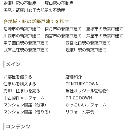
逆瀬川駅の不動産
塚口駅の不動産
鳴尾・武庫川女子大前駅の不動産
各地域・駅の新築戸建てを探す
尼崎市の新築戸建て
伊丹市の新築戸建て
宝塚市の新築戸建て
川西市の新築戸建て
西宮市の新築戸建て
芦屋市の新築戸建て
甲子園口駅の新築戸建て
西宮北口駅の新築戸建て
武庫之荘駅の新築戸建て
逆瀬川駅の新築戸建て
メイン
お部屋を借りる
店舗紹介
住まいを購入する
CENTURY TOWN
売却｜住まいを売る
当社オリジナル管理物件
中古物件×リフォーム
PRICE DOWN
マンション図鑑（分譲）
かっこいいリフォーム
マンション図鑑（借りる）
リフォーム事例
コンテンツ