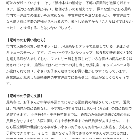
町並みが残っています。 そして阪神本線の沿線は、下町の雰囲気が色濃く残るエ
リア。 賑やかな商店街があり、物価が安いのも魅力です。 様々な魅力がある尼崎
市内で一戸建ての住まいをお求めなら、中古戸建てを選びませんか。 中古戸建て
なら購入前に実際の建物が見られるので、暮らし始めてから「こんなはずではなか
った！」と後悔することは少ないでしょう。
【尼崎市のお買い物なら】
市内で人気のお買い物スポットは、JR尼崎駅とデッキで直結している「あまがさ
きキューズモール」です。 スーパーやアパレルショップ、飲食店や映画館など140
を超える店が入居しており、ファミリー層を意識した手ごろな価格の商品が多く販
売されています。 施設内ではベビーカーの貸し出しや授乳室、キッズスペース等
が設けられており、小さいお子さん連れでのお買い物がしやすくなっています。
商業施設が充実した尼崎市内の中古戸建てに暮らせば、生活が楽しくなりそうで
す。
【尼崎市の子育て支援】
尼崎市は、お子さんが中学校卒業までにかかる医療費の助成をしています。 通院
は、乳幼児が自己負担なし、小学校1～3年までは1日800円（月2回）の自己負担で
通院できます。 小学校4年～中学校卒業までは、通院のみ保険内診療の2割の自己
負担となりますが、入院に関しては中学校卒業まで自己負担がありません。 これ
なら医療機関の世話になる事が多い小さいお子さんをお持ちのご家庭も、安心して
子育てできますね。 そして、働きながら子育てされるママさんが気になるのは、