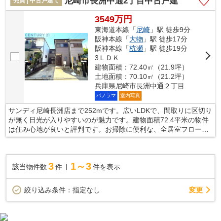
尼崎市長洲中通2丁目中古戸建
売買 | 中古戸建て
3549万円
東海道本線「
尼崎
」駅 徒歩9分
阪神本線「
大物
」駅 徒歩17分
阪神本線「
杭瀬
」駅 徒歩19分
3ＬＤＫ
建物面積：72.40㎡（21.9坪）
土地面積：70.10㎡（21.2坪）
兵庫県尼崎市長洲中通２丁目
パノラマ
室内写真
サンディ尼崎長洲店まで252mです。広いLDKで、間取りに区切り
が無く日光が入りやすいのが魅力です。建物面積72.4平米の物件
は住み心地が良いと評判です。お掃除に便利な、全居室フローリ
ングのお住まいです。不動産の購入をご検討しているのであれ
ば、不動産情報を豊富に取り扱っている当社にお任せ下さい。今
までよりも快適に暮らせるよう、ご希望に沿った不動産のご紹介
3
1～3
該当物件数
件
件を表示
をさせていただきます。
変更
絞り込み条件：
指定なし