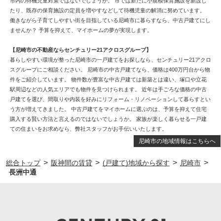
市内の待機児童対策ではないでしょうか。 市では新たに小規模保育施設を新設し
たり、既存の保育施設の定員を増やすなどして待機児童の解消に努めています。
働きながら子育てしやすい街を目指している尼崎市に暮らすなら、中古戸建てにし
ませんか？ 予算を抑えて、マイホームの夢が実現します。
【尼崎市の不動産ならセンチュリー21アクロスグループ】
暮らしやすい環境が整った尼崎市の一戸建てをお探しなら、センチュリー21アクロ
スグループにご相談ください。 尼崎市の中古戸建てなら、価格は400万円台から物
件をご紹介しています。 物件数が豊富な中古戸建ては新築とは違い、塚口や立花
駅周辺などの人気エリアでも物件を見つけられます。 近年は手ごろな価格の中古
戸建てを選び、間取りや内装を好みにリフォーム・リノベーションして暮らすとい
う方が増えてきました。 中古戸建てをマイホームに選ぶのは、予算を抑えて住宅
購入する賢い方法と言えるのではないでしょうか。 家族が楽しく暮らせる一戸建
ての住まいをお求めなら、弊社スタッフがお手伝いいたします。
尼崎市の地域情報はこちらへ
>
>
>
>
総合トップ
阪神間の賃貸
(戸建て)地域から探す
尼崎市
長洲中通