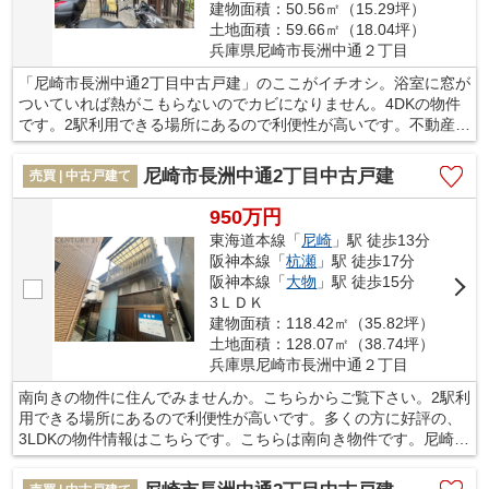
建物面積：50.56㎡（15.29坪）
土地面積：59.66㎡（18.04坪）
兵庫県尼崎市長洲中通２丁目
「尼崎市長洲中通2丁目中古戸建」のここがイチオシ。浴室に窓が
ついていれば熱がこもらないのでカビになりません。4DKの物件
です。2駅利用できる場所にあるので利便性が高いです。不動産を
購入するなら、住環境は非常に重視するべき点です。尼崎市は住
み良い環境が整っているので、不動産を購入するにはお勧めの地
尼崎市長洲中通2丁目中古戸建
売買 | 中古戸建て
域ですよ。
950万円
東海道本線「
尼崎
」駅 徒歩13分
阪神本線「
杭瀬
」駅 徒歩17分
阪神本線「
大物
」駅 徒歩15分
3ＬＤＫ
建物面積：118.42㎡（35.82坪）
土地面積：128.07㎡（38.74坪）
兵庫県尼崎市長洲中通２丁目
南向きの物件に住んでみませんか。こちらからご覧下さい。2駅利
用できる場所にあるので利便性が高いです。多くの方に好評の、
3LDKの物件情報はこちらです。こちらは南向き物件です。尼崎市
にある一戸建てのお問い合わせは、当社が承っております。マイ
ホームの購入を検討しているお客様のサポートを致します。