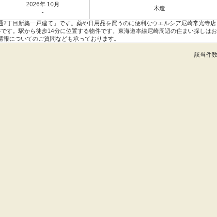
2026年 10月
木造
-
通2丁目新築一戸建て」です。薬や日用品を買うのに便利なウエルシア尼崎常光寺店
件です。駅から徒歩14分に位置する物件です。東海道本線尼崎周辺の住まい探しは
情報についてのご質問なども承っております。
該当件