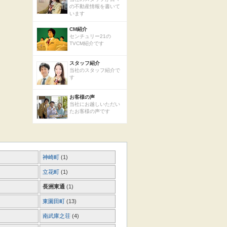
の不動産情報を書いて
います
CM紹介
センチュリー21の
TVCM紹介です
スタッフ紹介
当社のスタッフ紹介で
す
お客様の声
当社にお越しいただい
たお客様の声です
神崎町
(1)
立花町
(1)
長洲東通
(1)
東園田町
(13)
南武庫之荘
(4)