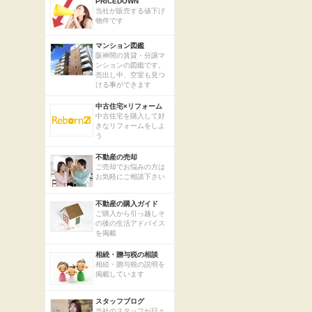
PRICEDOWN
当社が販売する値下げ
物件です
マンション図鑑
阪神間の賃貸・分譲マ
ンションの図鑑です。
売出し中、空室も見つ
ける事ができます
中古住宅×リフォーム
中古住宅を購入して好
きなリフォームをしよ
う
不動産の売却
ご売却でお悩みの方は
お気軽にご相談下さい
不動産の購入ガイド
ご購入から引っ越しそ
の後の生活アドバイス
を掲載
相続・贈与税の相談
相続・贈与税の説明を
掲載しています
スタッフブログ
当社のスタッフが日々