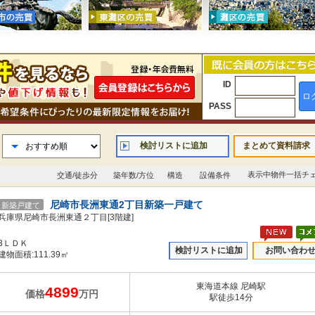
ID
ロ
PASS
検討リストに追加
まとめて資料請求
表示中物件一括チ
交通/徒歩分
築年数/方位
構造
設備条件
尼崎市長洲東通2丁目新築一戸建て
新築戸建て
兵庫県尼崎市長洲東通２丁目[3階建]
3ＬＤＫ
検討リストに追加
お問い合わ
建物面積:111.39㎡
東海道本線 尼崎駅
4899
価格
万円
駅徒歩14分