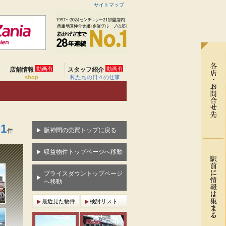
サイトマップ
動画有
動画有
店舗情報
スタッフ紹介
shop
私たちの日々の仕事
1
阪神間の売買トップに戻る
数
件
収益物件トップページへ移動
プライスダウントップページ
へ移動
最近見た物件
検討リスト