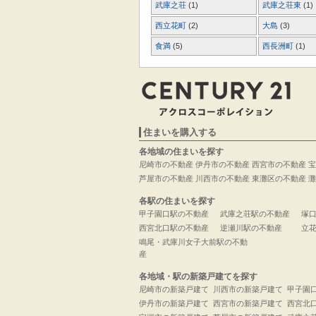
武庫之荘
(1)
武庫之荘東
(1)
西立花町
(2)
大島
(3)
食満
(5)
西長洲町
(1)
住まいを購入する
各地域の住まいを探す
尼崎市の不動産
伊丹市の不動産
西宮市の不動産
宝
芦屋市の不動産
川西市の不動産
東灘区の不動産
灘
各駅の住まいを探す
甲子園口駅の不動産
武庫之荘駅の不動産
塚
西宮北口駅の不動産
逆瀬川駅の不動産
立
鳴尾・武庫川女子大前駅の不動
産
各地域・駅の新築戸建てを探す
尼崎市の新築戸建て
川西市の新築戸建て
甲子園
伊丹市の新築戸建て
西宮市の新築戸建て
西宮北