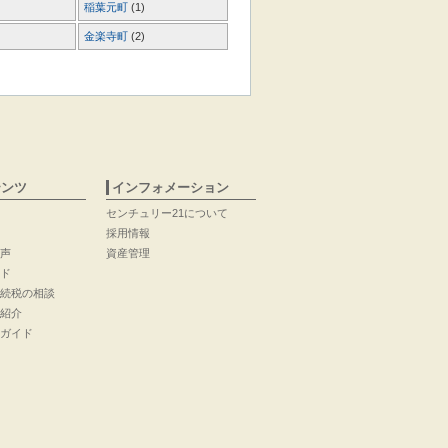
稲葉元町
(1)
金楽寺町
(2)
テンツ
インフォメーション
センチュリー21について
採用情報
声
資産管理
ド
続税の相談
紹介
ガイド