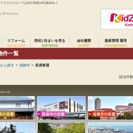
クロスグループは仲介実績28年連続No.1
ップページへ
リフォーム
売却 | 住まいを売る
会社概要
資産管理 運用
renovation
sell home
profile
management
物件一覧
域から探す
>
尼崎市
>
長洲東通
該当件
each city