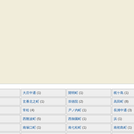
大庄中通
(1)
開明町
(1)
梶ケ島
(1)
玄番北之町
(1)
崇徳院
(2)
高田町
(8)
常松
(4)
戸ノ内町
(1)
長洲中通
(3)
西難波町
(5)
西御園町
(1)
浜
(1)
南塚口町
(1)
南七松町
(1)
南初島町
(1)