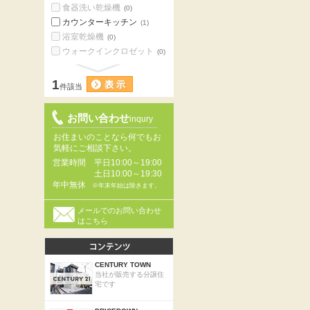
食器洗い乾燥機
(0)
カウンターキッチン
(1)
浴室乾燥機
(0)
ウォークインクロゼット
(0)
1
件該当
お問い合わせ
inqury
お住まいのことなら何でもお
気軽にご相談下さい。
営業時間
平日10:00～19:00
土日10:00～19:30
年中無休
※年末年始は除きます。
メールでのお問い合わせ
はこちら
CENTURY TOWN
当社が販売する分譲住
宅です