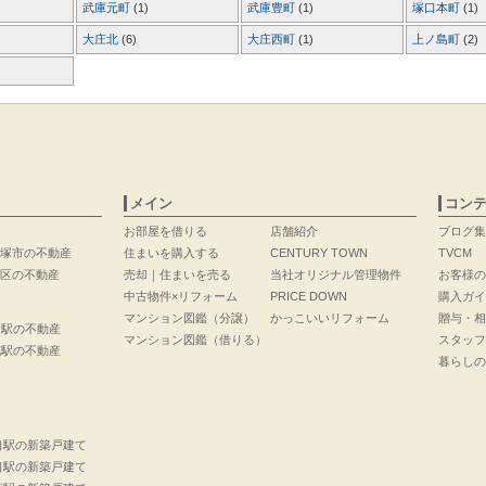
武庫元町
(1)
武庫豊町
(1)
塚口本町
(1)
大庄北
(6)
大庄西町
(1)
上ノ島町
(2)
メイン
コン
お部屋を借りる
店舗紹介
ブログ集
塚市の不動産
住まいを購入する
CENTURY TOWN
TVCM
区の不動産
売却｜住まいを売る
当社オリジナル管理物件
お客様の
中古物件×リフォーム
PRICE DOWN
購入ガイ
マンション図鑑（分譲）
かっこいいリフォーム
贈与・相
口駅の不動産
マンション図鑑（借りる）
スタッフ
花駅の不動産
暮らしの
口駅の新築戸建て
口駅の新築戸建て