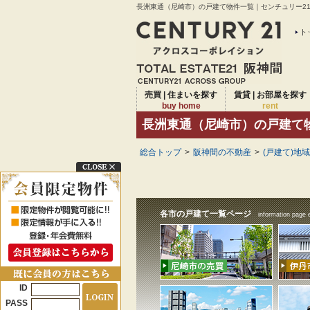
長洲東通（尼崎市）の戸建て物件一覧｜センチュリー21ア
ト
売買 | 住まいを探す
賃貸 | お部屋を探す
buy home
rent
長洲東通（尼崎市）の戸建て
総合トップ
>
阪神間の不動産
>
(戸建て)地
各市の戸建て一覧ページ
information page 
ID
PASS