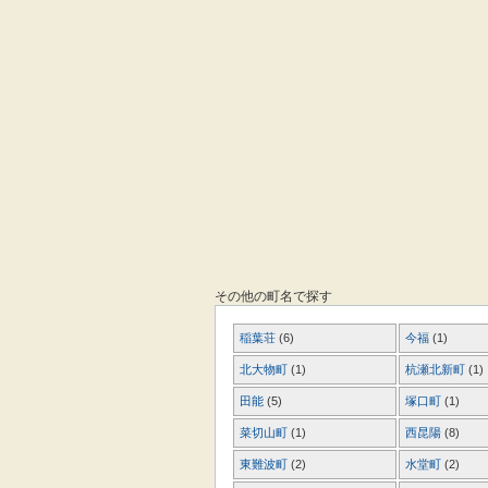
その他の町名で探す
稲葉荘
(6)
今福
(1)
北大物町
(1)
杭瀬北新町
(1)
田能
(5)
塚口町
(1)
菜切山町
(1)
西昆陽
(8)
東難波町
(2)
水堂町
(2)