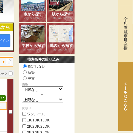
市から探す
駅から探す
city search
station search
グイン
学校から探す
地図から探す
school search
map search
検索条件の絞り込み
指定しない
新築
ェック
中古
価格
～
せ
間取り
ワンルーム
1K/1DK/1LDK
2K/2DK/2LDK
3K/3DK/3LDK