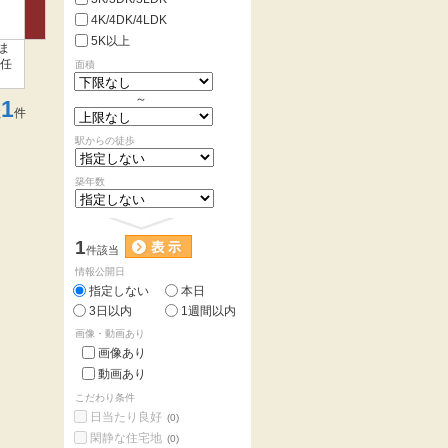
4K/4DK/4LDK
5K以上
ま
お任
面積
～
1
数
件
駅からの徒歩
築年数
1
件該当
情報公開日
指定しない
本日
3日以内
1週間以内
画像・動画あり
画像あり
動画あり
こだわり条件
日当たり良好
(0)
閑静な住宅地
(0)