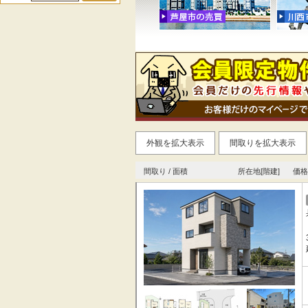
外観を拡大表示
間取りを拡大表示
間取り / 面積
所在地[階建]
価格