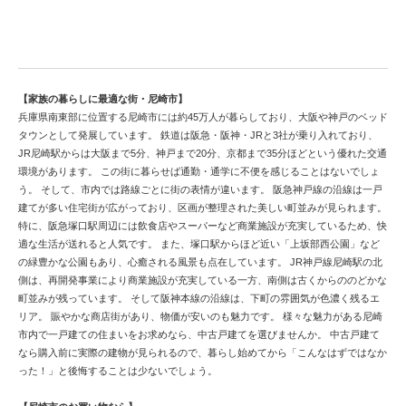
美しい都市づくり進む尼崎市の中古戸建情報
【家族の暮らしに最適な街・尼崎市】
兵庫県南東部に位置する尼崎市には約45万人が暮らしており、大阪や神戸のベッド
タウンとして発展しています。 鉄道は阪急・阪神・JRと3社が乗り入れており、
JR尼崎駅からは大阪まで5分、神戸まで20分、京都まで35分ほどという優れた交通
環境があります。 この街に暮らせば通勤・通学に不便を感じることはないでしょ
う。 そして、市内では路線ごとに街の表情が違います。 阪急神戸線の沿線は一戸
建てが多い住宅街が広がっており、区画が整理された美しい町並みが見られます。
特に、阪急塚口駅周辺には飲食店やスーパーなど商業施設が充実しているため、快
適な生活が送れると人気です。 また、塚口駅からほど近い「上坂部西公園」など
の緑豊かな公園もあり、心癒される風景も点在しています。 JR神戸線尼崎駅の北
側は、再開発事業により商業施設が充実している一方、南側は古くからののどかな
町並みが残っています。 そして阪神本線の沿線は、下町の雰囲気が色濃く残るエ
リア。 賑やかな商店街があり、物価が安いのも魅力です。 様々な魅力がある尼崎
市内で一戸建ての住まいをお求めなら、中古戸建てを選びませんか。 中古戸建て
なら購入前に実際の建物が見られるので、暮らし始めてから「こんなはずではなか
った！」と後悔することは少ないでしょう。