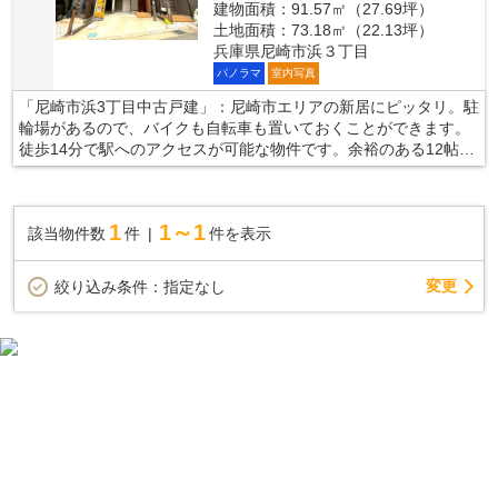
建物面積：91.57㎡（27.69坪）
土地面積：73.18㎡（22.13坪）
兵庫県尼崎市浜３丁目
パノラマ
室内写真
「尼崎市浜3丁目中古戸建」：尼崎市エリアの新居にピッタリ。駐
輪場があるので、バイクも自転車も置いておくことができます。
徒歩14分で駅へのアクセスが可能な物件です。余裕のある12帖以
上のLDKで、リラックスしてお過ごしいただけます。尼崎市にあ
る一戸建てのお問い合わせは、当社が承っております。マイホー
ムの購入を検討しているお客様のサポートを致します。
1
1～1
該当物件数
件
件を表示
変更
絞り込み条件：
指定なし