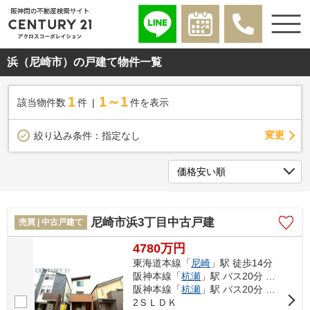
浜（尼崎市）の戸建て物件一覧
1
1～1
該当物件数
件
件を表示
変更
絞り込み条件：
指定なし
尼崎市浜3丁目中古戸建
売買 | 中古戸建て
4780万円
東海道本線「
尼崎
」駅 徒歩14分
阪神本線「
杭瀬
」駅 バス20分 「浜（兵庫県）」 停歩5分
阪神本線「
杭瀬
」駅 バス20分 「浜（兵庫県）」 停歩5分
2ＳＬＤＫ