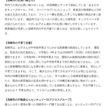
【尼崎市のお買い物なら】
市内で人気のお買い物スポットは、JR尼崎駅とデッキで直結している「あまがさ
きキューズモール」です。 スーパーやアパレルショップ、飲食店や映画館など140
を超える店が入居しており、ファミリー層を意識した手ごろな価格の商品が多く販
売されています。 施設内ではベビーカーの貸し出しや授乳室、キッズスペース等
が設けられており、小さいお子さん連れでのお買い物がしやすくなっています。
商業施設が充実した尼崎市内の中古戸建てに暮らせば、生活が楽しくなりそうで
す。
【尼崎市の子育て支援】
尼崎市は、お子さんが中学校卒業までにかかる医療費の助成をしています。 通院
は、乳幼児が自己負担なし、小学校1～3年までは1日800円（月2回）の自己負担で
通院できます。 小学校4年～中学校卒業までは、通院のみ保険内診療の2割の自己
負担となりますが、入院に関しては中学校卒業まで自己負担がありません。 これ
なら医療機関の世話になる事が多い小さいお子さんをお持ちのご家庭も、安心して
子育てできますね。 そして、働きながら子育てされるママさんが気になるのは、
市内の待機児童対策ではないでしょうか。 市では新たに小規模保育施設を新設し
たり、既存の保育施設の定員を増やすなどして待機児童の解消に努めています。
働きながら子育てしやすい街を目指している尼崎市に暮らすなら、中古戸建てにし
ませんか？ 予算を抑えて、マイホームの夢が実現します。
【尼崎市の不動産ならセンチュリー21アクロスグループ】
暮らしやすい環境が整った尼崎市の一戸建てをお探しなら、センチュリー21アクロ