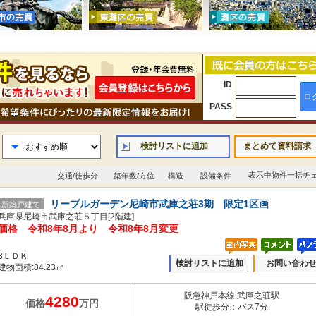
ID
ロ
PASS
検討リストに追加
まとめて資料請求
表示中物件一括チ
交通/徒歩分
築年数/方位
構造
設備条件
リーブルガーデン尼崎市武庫之荘3期 限定1区画
新築戸建て
兵庫県尼崎市武庫之荘５丁目[2階建]
価格 令和8年8月より 令和8年8月変更
3ＬＤＫ
検討リストに追加
お問い合わ
建物面積:84.23㎡
阪急神戸本線 武庫之荘駅
4280
価格
万円
駅徒歩分：バス7分