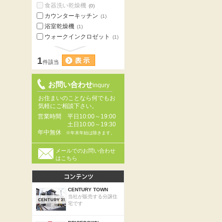
食器洗い乾燥機
(0)
カウンターキッチン
(1)
浴室乾燥機
(1)
ウォークインクロゼット
(1)
1
件該当
お問い合わせ
inqury
お住まいのことなら何でもお
気軽にご相談下さい。
営業時間
平日10:00～19:00
土日10:00～19:30
年中無休
※年末年始は除きます。
メールでのお問い合わせ
はこちら
CENTURY TOWN
当社が販売する分譲住
宅です