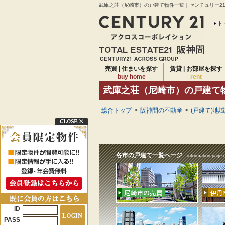
武庫之荘（尼崎市）の戸建て物件一覧｜センチュリー21ア
ト
売買 | 住まいを探す
賃貸 | お部屋を探す
buy home
rent
武庫之荘（尼崎市）の戸建て
総合トップ
>
阪神間の不動産
>
(戸建て)地
各市の戸建て一覧ページ
information page 
ID
PASS