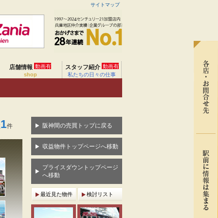
サイトマップ
動画有
動画有
店舗情報
スタッフ紹介
shop
私たちの日々の仕事
1
阪神間の売買トップに戻る
数
件
収益物件トップページへ移動
プライスダウントップページ
へ移動
最近見た物件
検討リスト