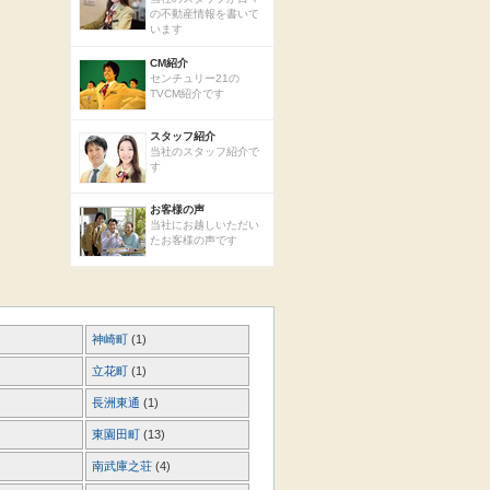
の不動産情報を書いて
います
CM紹介
センチュリー21の
TVCM紹介です
スタッフ紹介
当社のスタッフ紹介で
す
お客様の声
当社にお越しいただい
たお客様の声です
神崎町
(1)
立花町
(1)
長洲東通
(1)
東園田町
(13)
南武庫之荘
(4)