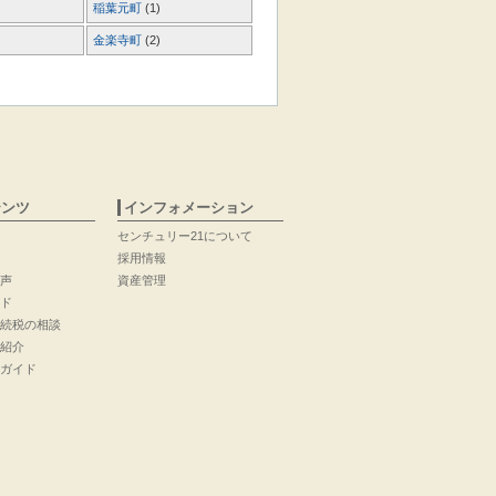
稲葉元町
(1)
金楽寺町
(2)
テンツ
インフォメーション
センチュリー21について
採用情報
声
資産管理
ド
続税の相談
紹介
ガイド