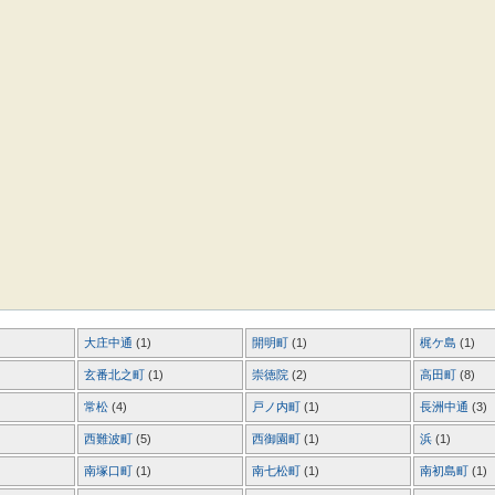
大庄中通
(1)
開明町
(1)
梶ケ島
(1)
玄番北之町
(1)
崇徳院
(2)
高田町
(8)
常松
(4)
戸ノ内町
(1)
長洲中通
(3)
西難波町
(5)
西御園町
(1)
浜
(1)
南塚口町
(1)
南七松町
(1)
南初島町
(1)