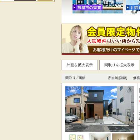
外観を拡大表示
間取りを拡大表示
間取り / 面積
所在地[階建]
価格