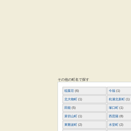
その他の町名で探す
稲葉荘
(6)
今福
(1)
北大物町
(1)
杭瀬北新町
(1)
田能
(5)
塚口町
(1)
菜切山町
(1)
西昆陽
(8)
東難波町
(2)
水堂町
(2)