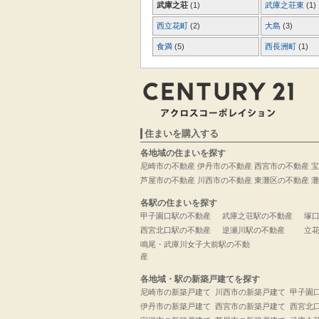
武庫之荘
(1)
武庫之荘東
(1)
西立花町
(2)
大島
(3)
食満
(5)
西長洲町
(1)
住まいを購入する
各地域の住まいを探す
尼崎市の不動産
伊丹市の不動産
西宮市の不動産
宝
芦屋市の不動産
川西市の不動産
東灘区の不動産
灘
各駅の住まいを探す
甲子園口駅の不動産
武庫之荘駅の不動産
塚
西宮北口駅の不動産
逆瀬川駅の不動産
立
鳴尾・武庫川女子大前駅の不動
産
各地域・駅の新築戸建てを探す
尼崎市の新築戸建て
川西市の新築戸建て
甲子園
伊丹市の新築戸建て
西宮市の新築戸建て
西宮北