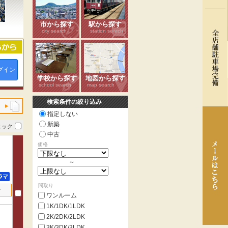
市から探す
駅から探す
city search
station search
グイン
学校から探す
地図から探す
school search
map search
検索条件の絞り込み
指定しない
新築
ェック
中古
価格
～
間取り
せ
ワンルーム
1K/1DK/1LDK
2K/2DK/2LDK
3K/3DK/3LDK