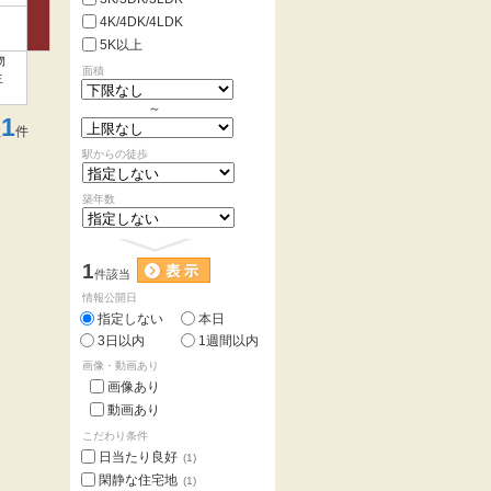
4K/4DK/4LDK
5K以上
物
面積
生
～
1
数
件
駅からの徒歩
築年数
1
件該当
情報公開日
指定しない
本日
3日以内
1週間以内
画像・動画あり
画像あり
動画あり
こだわり条件
日当たり良好
(1)
閑静な住宅地
(1)