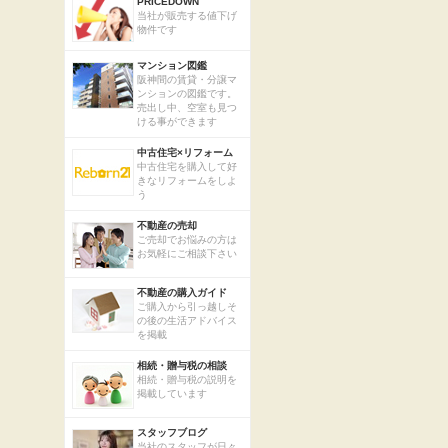
PRICEDOWN
当社が販売する値下げ
物件です
マンション図鑑
阪神間の賃貸・分譲マ
ンションの図鑑です。
売出し中、空室も見つ
ける事ができます
中古住宅×リフォーム
中古住宅を購入して好
きなリフォームをしよ
う
不動産の売却
ご売却でお悩みの方は
お気軽にご相談下さい
不動産の購入ガイド
ご購入から引っ越しそ
の後の生活アドバイス
を掲載
相続・贈与税の相談
相続・贈与税の説明を
掲載しています
スタッフブログ
当社のスタッフが日々