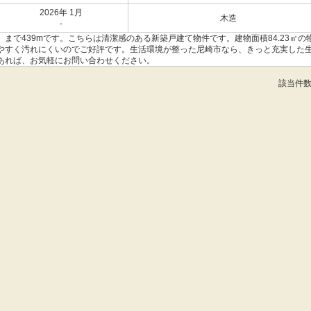
2026年 1月
木造
-
まで439mです。こちらは清潔感のある新築戸建て物件です。建物面積84.23㎡の
やすく汚れにくいのでご好評です。生活環境が整った尼崎市なら、きっと充実した
あれば、お気軽にお問い合わせください。
該当件