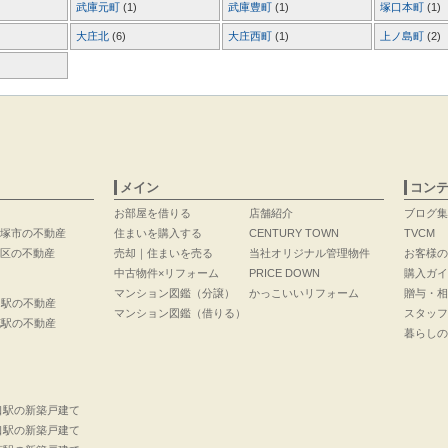
武庫元町
(1)
武庫豊町
(1)
塚口本町
(1)
大庄北
(6)
大庄西町
(1)
上ノ島町
(2)
メイン
コン
お部屋を借りる
店舗紹介
ブログ集
塚市の不動産
住まいを購入する
CENTURY TOWN
TVCM
区の不動産
売却｜住まいを売る
当社オリジナル管理物件
お客様の
中古物件×リフォーム
PRICE DOWN
購入ガイ
マンション図鑑（分譲）
かっこいいリフォーム
贈与・相
口駅の不動産
マンション図鑑（借りる）
スタッフ
花駅の不動産
暮らしの
口駅の新築戸建て
口駅の新築戸建て