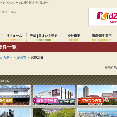
クロスグループは仲介実績28年連続No.1
ップページへ
リフォーム
売却 | 住まいを売る
会社概要
資産管理 運用
renovation
sell home
profile
management
物件一覧
域から探す
>
尼崎市
>
武庫之荘
該当件
each city