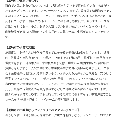
【尼崎市のお買い物なら】
市内で人気のお買い物スポットは、JR尼崎駅とデッキで直結している「あまがさ
きキューズモール」です。 スーパーやアパレルショップ、飲食店や映画館など140
を超える店が入居しており、ファミリー層を意識した手ごろな価格の商品が多く販
売されています。 施設内ではベビーカーの貸し出しや授乳室、キッズスペース等
が設けられており、小さいお子さん連れでのお買い物がしやすくなっています。
商業施設が充実した尼崎市内の中古戸建てに暮らせば、生活が楽しくなりそうで
す。
【尼崎市の子育て支援】
尼崎市は、お子さんが中学校卒業までにかかる医療費の助成をしています。 通院
は、乳幼児が自己負担なし、小学校1～3年までは1日800円（月2回）の自己負担で
通院できます。 小学校4年～中学校卒業までは、通院のみ保険内診療の2割の自己
負担となりますが、入院に関しては中学校卒業まで自己負担がありません。 これ
なら医療機関の世話になる事が多い小さいお子さんをお持ちのご家庭も、安心して
子育てできますね。 そして、働きながら子育てされるママさんが気になるのは、
市内の待機児童対策ではないでしょうか。 市では新たに小規模保育施設を新設し
たり、既存の保育施設の定員を増やすなどして待機児童の解消に努めています。
働きながら子育てしやすい街を目指している尼崎市に暮らすなら、中古戸建てにし
ませんか？ 予算を抑えて、マイホームの夢が実現します。
【尼崎市の不動産ならセンチュリー21アクロスグループ】
暮らしやすい環境が整った尼崎市の一戸建てをお探しなら、センチュリー21アクロ