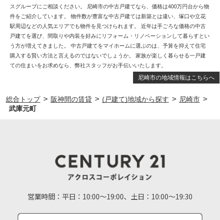
スグループにご相談ください。 尼崎市の中古戸建てなら、価格は400万円台から物
件をご紹介しています。 物件数が豊富な中古戸建ては新築とは違い、塚口や立花
駅周辺などの人気エリアでも物件を見つけられます。 近年は手ごろな価格の中古
戸建てを選び、間取りや内装を好みにリフォーム・リノベーションして暮らすとい
う方が増えてきました。 中古戸建てをマイホームに選ぶのは、予算を抑えて住宅
購入する賢い方法と言えるのではないでしょうか。 家族が楽しく暮らせる一戸建
ての住まいをお求めなら、弊社スタッフがお手伝いいたします。
尼崎市の地域情報はこちらへ
>
>
>
>
総合トップ
阪神間の賃貸
(戸建て)地域から探す
尼崎市
武庫元町
営業時間：
平日：10:00～19:00、土日：10:00～19:30