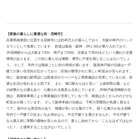
美しい都市づくり進む尼崎市の中古戸建情報
【家族の暮らしに最適な街・尼崎市】
兵庫県南東部に位置する尼崎市には約45万人が暮らしており、大阪や神戸のベッド
タウンとして発展しています。 鉄道は阪急・阪神・JRと3社が乗り入れており、
JR尼崎駅からは大阪まで5分、神戸まで20分、京都まで35分ほどという優れた交通
環境があります。 この街に暮らせば通勤・通学に不便を感じることはないでしょ
う。 そして、市内では路線ごとに街の表情が違います。 阪急神戸線の沿線は一戸
建てが多い住宅街が広がっており、区画が整理された美しい町並みが見られます。
特に、阪急塚口駅周辺には飲食店やスーパーなど商業施設が充実しているため、快
適な生活が送れると人気です。 また、塚口駅からほど近い「上坂部西公園」など
の緑豊かな公園もあり、心癒される風景も点在しています。 JR神戸線尼崎駅の北
側は、再開発事業により商業施設が充実している一方、南側は古くからののどかな
町並みが残っています。 そして阪神本線の沿線は、下町の雰囲気が色濃く残るエ
リア。 賑やかな商店街があり、物価が安いのも魅力です。 様々な魅力がある尼崎
市内で一戸建ての住まいをお求めなら、中古戸建てを選びませんか。 中古戸建て
なら購入前に実際の建物が見られるので、暮らし始めてから「こんなはずではなか
った！」と後悔することは少ないでしょう。