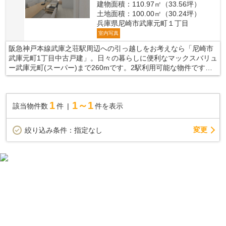
建物面積：110.97㎡（33.56坪）
土地面積：100.00㎡（30.24坪）
兵庫県尼崎市武庫元町１丁目
室内写真
阪急神戸本線武庫之荘駅周辺への引っ越しをお考えなら「尼崎市
武庫元町1丁目中古戸建」。日々の暮らしに便利なマックスバリュ
ー武庫元町(スーパー)まで260mです。2駅利用可能な物件です。
内装にリフォームを行い、作業完了後にお渡しいたします。尼崎
市を中心に不動産情報を扱う当社でなら、きっと阪急神戸本線武
庫之荘周辺の住まい探しにも役立つことでしょう。まずはご希望
1
1～1
該当物件数
件
件を表示
条件をお聞かせ下さい。
変更
絞り込み条件：
指定なし