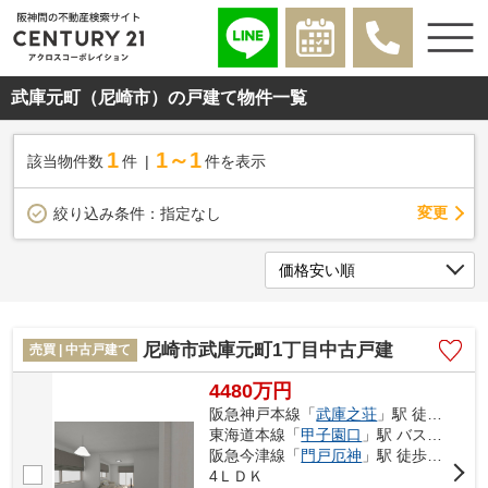
武庫元町（尼崎市）の戸建て物件一覧
1
1～1
該当物件数
件
件を表示
変更
絞り込み条件：
指定なし
尼崎市武庫元町1丁目中古戸建
売買 | 中古戸建て
4480万円
阪急神戸本線「
武庫之荘
」駅 徒歩16分
東海道本線「
甲子園口
」駅 バス17分 「武庫の郷」 停歩5分
阪急今津線「
門戸厄神
」駅 徒歩45分
4ＬＤＫ