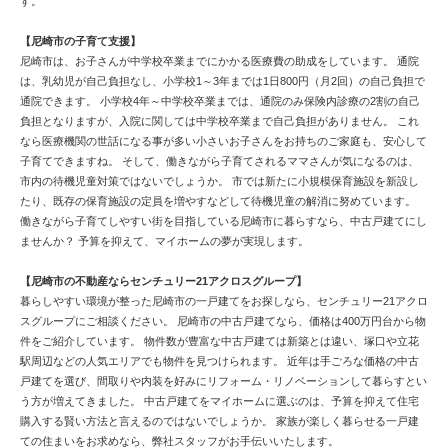
す。
【尼崎市の子育て支援】
尼崎市は、お子さんが中学校卒業までにかかる医療費の助成をしています。 通院
は、乳幼児が自己負担なし、小学校1～3年までは1日800円（月2回）の自己負担で
通院できます。 小学校4年～中学校卒業までは、通院のみ保険内診療の2割の自己
負担となりますが、入院に関しては中学校卒業まで自己負担がありません。 これ
なら医療機関の世話になる事が多い小さいお子さんをお持ちのご家庭も、安心して
子育てできますね。 そして、働きながら子育てされるママさんが気になるのは、
市内の待機児童対策ではないでしょうか。 市では新たに小規模保育施設を新設し
たり、既存の保育施設の定員を増やすなどして待機児童の解消に努めています。
働きながら子育てしやすい街を目指している尼崎市に暮らすなら、中古戸建てにし
ませんか？ 予算を抑えて、マイホームの夢が実現します。
【尼崎市の不動産ならセンチュリー21アクロスグループ】
暮らしやすい環境が整った尼崎市の一戸建てをお探しなら、センチュリー21アクロ
スグループにご相談ください。 尼崎市の中古戸建てなら、価格は400万円台から物
件をご紹介しています。 物件数が豊富な中古戸建ては新築とは違い、塚口や立花
駅周辺などの人気エリアでも物件を見つけられます。 近年は手ごろな価格の中古
戸建てを選び、間取りや内装を好みにリフォーム・リノベーションして暮らすとい
う方が増えてきました。 中古戸建てをマイホームに選ぶのは、予算を抑えて住宅
購入する賢い方法と言えるのではないでしょうか。 家族が楽しく暮らせる一戸建
ての住まいをお求めなら、弊社スタッフがお手伝いいたします。