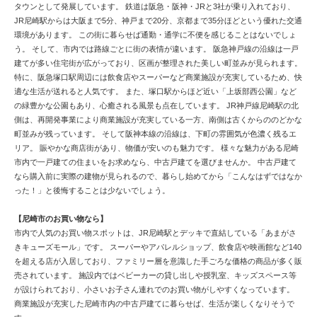
タウンとして発展しています。 鉄道は阪急・阪神・JRと3社が乗り入れており、
JR尼崎駅からは大阪まで5分、神戸まで20分、京都まで35分ほどという優れた交通
環境があります。 この街に暮らせば通勤・通学に不便を感じることはないでしょ
う。 そして、市内では路線ごとに街の表情が違います。 阪急神戸線の沿線は一戸
建てが多い住宅街が広がっており、区画が整理された美しい町並みが見られます。
特に、阪急塚口駅周辺には飲食店やスーパーなど商業施設が充実しているため、快
適な生活が送れると人気です。 また、塚口駅からほど近い「上坂部西公園」など
の緑豊かな公園もあり、心癒される風景も点在しています。 JR神戸線尼崎駅の北
側は、再開発事業により商業施設が充実している一方、南側は古くからののどかな
町並みが残っています。 そして阪神本線の沿線は、下町の雰囲気が色濃く残るエ
リア。 賑やかな商店街があり、物価が安いのも魅力です。 様々な魅力がある尼崎
市内で一戸建ての住まいをお求めなら、中古戸建てを選びませんか。 中古戸建て
なら購入前に実際の建物が見られるので、暮らし始めてから「こんなはずではなか
った！」と後悔することは少ないでしょう。
【尼崎市のお買い物なら】
市内で人気のお買い物スポットは、JR尼崎駅とデッキで直結している「あまがさ
きキューズモール」です。 スーパーやアパレルショップ、飲食店や映画館など140
を超える店が入居しており、ファミリー層を意識した手ごろな価格の商品が多く販
売されています。 施設内ではベビーカーの貸し出しや授乳室、キッズスペース等
が設けられており、小さいお子さん連れでのお買い物がしやすくなっています。
商業施設が充実した尼崎市内の中古戸建てに暮らせば、生活が楽しくなりそうで