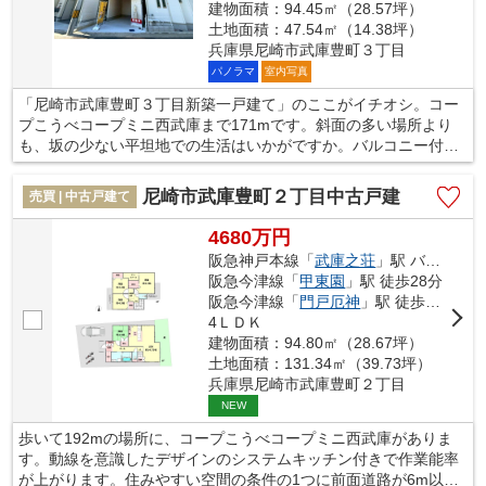
建物面積：94.45㎡（28.57坪）
土地面積：47.54㎡（14.38坪）
兵庫県尼崎市武庫豊町３丁目
パノラマ
室内写真
「尼崎市武庫豊町３丁目新築一戸建て」のここがイチオシ。コー
プこうべコープミニ西武庫まで171mです。斜面の多い場所より
も、坂の少ない平坦地での生活はいかがですか。バルコニー付き
の物件です。不動産の購入は人生の中でも大きなお買い物だと言
われています。そんな大きなお買い物で失敗しないためにも、購
尼崎市武庫豊町２丁目中古戸建
売買 | 中古戸建て
入をお考えの際は不動産のプロである当社スタッフにお任せくだ
さい。
4680万円
阪急神戸本線「
武庫之荘
」駅 バス9分 「武庫営業所」 停歩2分
阪急今津線「
甲東園
」駅 徒歩28分
阪急今津線「
門戸厄神
」駅 徒歩30分
4ＬＤＫ
建物面積：94.80㎡（28.67坪）
土地面積：131.34㎡（39.73坪）
兵庫県尼崎市武庫豊町２丁目
NEW
歩いて192mの場所に、コープこうべコープミニ西武庫がありま
す。動線を意識したデザインのシステムキッチン付きで作業能率
が上がります。住みやすい空間の条件の1つに前面道路が6m以上