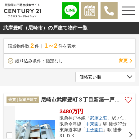
武庫豊町（尼崎市）の戸建て物件一覧
2
1～2
該当物件数
件
件を表示
変更
絞り込み条件：
指定なし
尼崎市武庫豊町３丁目新築一戸建て
売買 | 新築戸建て
3480万円
阪急神戸本線「
武庫之荘
」駅 バス9分 「武庫営業所」 停歩3分
阪急今津線「
甲東園
」駅 徒歩27分
東海道本線「
甲子園口
」駅 徒歩43分
3ＬＤＫ