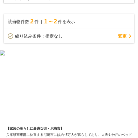
あるところを入れてみては。中古の戸建て物件は、経済的なメリ
ットが大きいのが特徴です。マイホームを購入するのであれば、
尼崎市の阪急神戸本線武庫之荘付近はいかがでしょうか。この地
2
1～2
該当物件数
件
件を表示
域でなら、きっと充実した暮らしを送ることができます。
変更
絞り込み条件：
指定なし
美しい都市づくり進む尼崎市の中古戸建情報
【家族の暮らしに最適な街・尼崎市】
兵庫県南東部に位置する尼崎市には約45万人が暮らしており、大阪や神戸のベッド