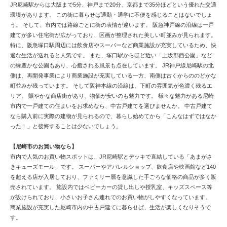
JR尼崎駅からは大阪まで5分、神戸まで20分、京都まで35分ほどという優れた交通
環境があります。 この街に暮らせば通勤・通学に不便を感じることはないでしょ
う。 そして、市内では路線ごとに街の表情が違います。 阪急神戸線の沿線は一戸
建てが多い住宅街が広がっており、区画が整理された美しい町並みが見られます。
特に、阪急塚口駅周辺には飲食店やスーパーなど商業施設が充実しているため、快
適な生活が送れると人気です。 また、塚口駅からほど近い「上坂部西公園」など
の緑豊かな公園もあり、心癒される風景も点在しています。 JR神戸線尼崎駅の北
側は、再開発事業により商業施設が充実している一方、南側は古くからののどかな
町並みが残っています。 そして阪神本線の沿線は、下町の雰囲気が色濃く残るエ
リア。 賑やかな商店街があり、物価が安いのも魅力です。 様々な魅力がある尼崎
市内で一戸建ての住まいをお求めなら、中古戸建てを選びませんか。 中古戸建て
なら購入前に実際の建物が見られるので、暮らし始めてから「こんなはずではなか
った！」と後悔することは少ないでしょう。
【尼崎市のお買い物なら】
市内で人気のお買い物スポットは、JR尼崎駅とデッキで直結している「あまがさ
きキューズモール」です。 スーパーやアパレルショップ、飲食店や映画館など140
を超える店が入居しており、ファミリー層を意識した手ごろな価格の商品が多く販
売されています。 施設内ではベビーカーの貸し出しや授乳室、キッズスペース等
が設けられており、小さいお子さん連れでのお買い物がしやすくなっています。
商業施設が充実した尼崎市内の中古戸建てに暮らせば、生活が楽しくなりそうで
す。