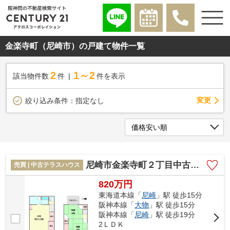
金楽寺町（尼崎市）の戸建て物件一覧
2
1～2
該当物件数
件
件を表示
変更
絞り込み条件：
指定なし
尼崎市金楽寺町２丁目中古テラス
売買 | 中古テラスハウス
820万円
東海道本線「
尼崎
」駅 徒歩15分
阪神本線「
大物
」駅 徒歩15分
阪神本線「
尼崎
」駅 徒歩19分
2ＬＤＫ