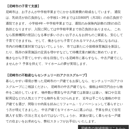
【尼崎市の子育て支援】
尼崎市は、お子さんが中学校卒業までにかかる医療費の助成をしています。 通院
は、乳幼児が自己負担なし、小学校1～3年までは1日800円（月2回）の自己負担で
通院できます。 小学校4年～中学校卒業までは、通院のみ保険内診療の2割の自己
負担となりますが、入院に関しては中学校卒業まで自己負担がありません。 これ
なら医療機関の世話になる事が多い小さいお子さんをお持ちのご家庭も、安心して
子育てできますね。 そして、働きながら子育てされるママさんが気になるのは、
市内の待機児童対策ではないでしょうか。 市では新たに小規模保育施設を新設し
たり、既存の保育施設の定員を増やすなどして待機児童の解消に努めています。
働きながら子育てしやすい街を目指している尼崎市に暮らすなら、中古戸建てにし
ませんか？ 予算を抑えて、マイホームの夢が実現します。
【尼崎市の不動産ならセンチュリー21アクロスグループ】
暮らしやすい環境が整った尼崎市の一戸建てをお探しなら、センチュリー21アクロ
スグループにご相談ください。 尼崎市の中古戸建てなら、価格は400万円台から物
件をご紹介しています。 物件数が豊富な中古戸建ては新築とは違い、塚口や立花
駅周辺などの人気エリアでも物件を見つけられます。 近年は手ごろな価格の中古
戸建てを選び、間取りや内装を好みにリフォーム・リノベーションして暮らすとい
う方が増えてきました。 中古戸建てをマイホームに選ぶのは、予算を抑えて住宅
購入する賢い方法と言えるのではないでしょうか。 家族が楽しく暮らせる一戸建
ての住まいをお求めなら、弊社スタッフがお手伝いいたします。
尼崎市の地域情報はこちらへ