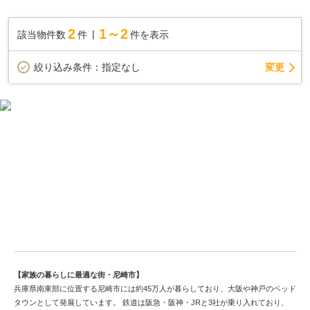
も困りません。当社では、尼崎市エリアや東海道本線尼崎付近で
の一戸建て情報をご紹介致します。まずはお気軽にお問い合わせ
2
1～2
該当物件数
件
件を表示
下さい。
変更
絞り込み条件：
指定なし
美しい都市づくり進む尼崎市の中古戸建情報
【家族の暮らしに最適な街・尼崎市】
兵庫県南東部に位置する尼崎市には約45万人が暮らしており、大阪や神戸のベッド
タウンとして発展しています。 鉄道は阪急・阪神・JRと3社が乗り入れており、