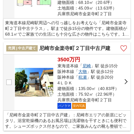
建物面積：68.10㎡（20.6坪）
土地面積：45.09㎡（13.63坪）
兵庫県尼崎市金楽寺町２丁目
東海道本線尼崎駅周辺への引っ越しをお考えなら「尼崎市金楽寺
町２丁目中古テラス」。駅まで徒歩15分の物件です。建物面積が
68.1㎡でご家族での生活にも十分な広さの物件はこちらです。12
帖以上あるLDKで、家事をしながらも家族との時間を楽しめま
す。尼崎市エリアと東海道本線尼崎付近の不動産探しなら、当社
尼崎市金楽寺町２丁目中古戸建
売買 | 中古戸建て
がオススメです。当社でなら、きっとお客様のご希望に合った一
戸建てが見つかるでしょう。
3500万円
東海道本線「
尼崎
」駅 徒歩15分
阪神本線「
大物
」駅 徒歩12分
阪神本線「
杭瀬
」駅 徒歩20分
4ＬＤＫ
建物面積：135.00㎡（40.83坪）
土地面積：75.92㎡（22.96坪）
兵庫県尼崎市金楽寺町２丁目
パノラマ
室内写真
「尼崎市金楽寺町２丁目中古戸建」：尼崎市エリアの新居にピッ
タリ。浴室乾燥機のあるお風呂場は洗濯物を干すときにも便利で
す。シューズボックス付きなので、ご家族みんなの靴も整頓でき
ます。押入れもついておりますので、布団などの収納スペースに