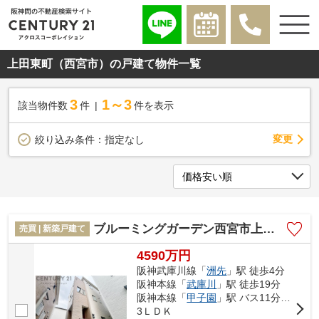
上田東町（西宮市）の戸建て物件一覧
3
1～3
該当物件数
件
件を表示
変更
絞り込み条件：
指定なし
ブルーミングガーデン西宮市上田東町
売買 | 新築戸建て
4590万円
阪神武庫川線「
洲先
」駅 徒歩4分
阪神本線「
武庫川
」駅 徒歩19分
阪神本線「
甲子園
」駅 バス11分 「上田（西宮市）」 停歩10分
3ＬＤＫ