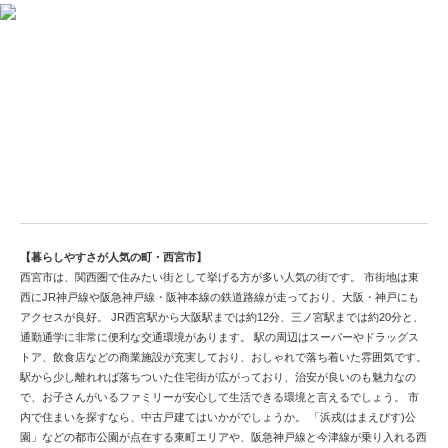
観光都市西宮市で中古戸建てを検討する
【暮らしやすさが人気の町・西宮市】
西宮市は、関西圏で住みたい街として挙げる方が多い人気の街です。 市街地は東
西にJR神戸線や阪急神戸線・阪神本線の鉄道路線が走っており、大阪・神戸にも
アクセスが良好。 JR西宮駅から大阪駅までは約12分、三ノ宮駅までは約20分と、
通勤通学に非常に便利な交通環境があります。 駅の周辺はスーパーやドラッグス
トア、飲食店などの商業施設が充実しており、おしゃれで落ち着いた雰囲気です。
駅から少し離れれば落ちついた住宅街が広がっており、治安が良いのも魅力なの
で、お子さんがいるファミリーが安心して生活できる環境と言えるでしょう。 市
内で住まいを探すなら、中古戸建てはいかがでしょうか。 「浜戎(はまえびす)公
園」などの都市公園が点在する東町エリアや、阪急神戸線と今津線が乗り入れる西