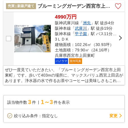
社スタッフと一緒に、お客様の新生活に相応しいマイホームを探
ブルーミングガーデン西宮市上田東町
売買 | 新築戸建て
しましょう。住まい探しを全力でサポート致しますので、まずは
お気軽にご連絡ください。
4990万円
阪神武庫川線「
洲先
」駅 徒歩4分
阪神本線「
武庫川
」駅 徒歩19分
阪神本線「
甲子園
」駅 バス11分 「上田（西宮市）」 停歩10分
3ＬＤＫ
建物面積：102.26㎡（30.93坪）
土地面積：79.90㎡（24.16坪）
兵庫県西宮市上田東町
パノラマ
室内写真
ぜひ一度見ていただきたい、「ブルーミングガーデン西宮市上田
東町」です。歩いて403mの場所に、マックスバリュ西宮上田店が
あります。浄水器の水で作るお茶やコーヒーは美味しさもこれま
でと違います。広々としたリビングに充実設備のキッチンを備え
た3LDK。当社では、西宮市エリアや阪神武庫川線洲先付近での一
戸建て情報をご紹介致します。まずはお気軽にお問い合わせ下さ
3
1～3
該当物件数
件
件を表示
い。
変更
絞り込み条件：
指定なし