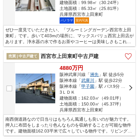
建物面積：99.98㎡（30.24坪）
土地面積：85.33㎡（25.81坪）
兵庫県西宮市上田東町
パノラマ
室内写真
ぜひ一度見ていただきたい、「ブルーミングガーデン西宮市上田
東町」です。歩いて403mの場所に、マックスバリュ西宮上田店が
あります。浄水器の水で作るお茶やコーヒーは美味しさもこれま
でと違います。広々としたリビングに充実設備のキッチンを備え
た3LDK。当社では、西宮市エリアや阪神武庫川線洲先付近での一
西宮市上田東町中古戸建
売買 | 中古戸建て
戸建て情報をご紹介致します。まずはお気軽にお問い合わせ下さ
い。
4880万円
阪神武庫川線「
洲先
」駅 徒歩5分
阪神本線「
武庫川
」駅 徒歩22分
阪神本線「
甲子園
」駅 バス9分 「上田（西宮市）」 停歩8分
3ＬＤＫ
建物面積：162.03㎡（49.01坪）
土地面積：150.00㎡（45.37坪）
兵庫県西宮市上田東町
南西側道路なので日当りはもちろん風通しも良いのが魅力です。
押入に布団をしまったり色んなものを収納することが可能な物件
です。建物面積162.03平米で広々している物件です。リビングダ
イニングが20帖以上あり、大人数でも不自由なく楽しめます。当