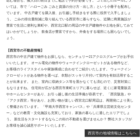
込む場合も、搬入日の前日までに電話で予約が必要です。 ゴミ出しのルールにつ
いては、市で「ハローごみ ごみと資源の分け方・出し方」という小冊子を配布し
ています。 中古戸建てを購入後、お引越し手続きをする際に役所で入手しましょ
う。 ごみの排出量削減に取り組んでいる西宮市に暮らすなら、近隣に商業施設が
豊富で生活に便利な東町や、西宮北口駅の周辺の中古戸建物件や土地を探してみて
はいかがでしょうか。 飲食店が豊富ですから、外食をする場所にも困らないでし
ょう。
【西宮市の不動産情報】
西宮市の中古戸建て物件をお探しなら、センチュリー21アクロスグループがお手伝
いいたします。 オール電化の物件やウォークインクローゼットがある物件など、
お客様のライフスタイルや家族構成に合わせてご紹介いたします。 ウォークイン
クローゼットがある物件を選べば、衣類がスッキリ片付いて室内を有効活用するこ
とが出来ます。 また、室内に収納タンス等を置かなくても済むので、災害対策に
もなりますね。 住宅街が広がる西宮市東町エリアに暮らせば、近くに家電量販店
やホームセンターがあり、お引っ越し後の生活準備が容易です。 「西宮阪急」や
「アクタ西宮」等があり、お買い物が楽しい西宮北口駅周辺は、再開発により美し
く整備されています。 「甲南大学西宮キャンパス」や「兵庫県立芸術文化センタ
ー」などの教育・文化施設も充実しており、家族の暮らしに適したエリアでしょ
う。 新生活をスタートするならこの街の不動産を選びませんか？ 弊社スタッフが
お客様を誠心誠意サポートいたします。
西宮市の地域情報はこちらへ