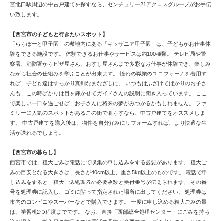
宮北口駅周辺の中古戸建てを探すなら、センチュリー21アクロスグループがお手伝
い致します。
【西宮市の子どもと行きたいスポット】
「ららぽーと甲子園」の敷地内にある「キッザニア甲子園」は、子どもがお仕事体
験をできる施設です。 体験できるお仕事やサービスは約100種類。 テレビ局や警
察署、消防署からピザ屋さん、おすし屋さんまで多彩なお仕事が体験でき、楽しみ
ながら社会の仕組みを学ぶことが出来ます。 憧れの職業のユニフォームを着用す
れば、子ども達はすっかり真剣なまなざしに。 いつもはふざけてばかりのお子さ
んも、この時ばかりは目を輝かせてガイドさんの説明に聞き入っています。 ここ
で楽しい一日を過ごせば、お子さんに将来の夢がみつかるかもしれません。 ファ
ミリーに人気のスポットがあるこの街で暮らすなら、中古戸建てをオススメしま
す。 中古戸建てを購入後は、物件を自分好みにリフォームすれば、より快適な生
活が送れるでしょう。
【西宮市の暮らし】
西宮市では、粗大ごみは電話にて収集の申し込みをする必要があります。 粗大ご
みの目安となる大きさは、長さが40cm以上、重さ5kg以上のものです。 電話で申
し込みをすると、粗大ごみ処理券の必要枚数と受付番号が伝えられます。 その番
号を処理券に記入し、ゴミに貼って指定された場所に出してください。 処理券は
市内のコンビニやスーパーなどで購入できます。 一度に申し込める粗大ごみの量
は、学習机2つ程度までです。 なお、直接「西部総合処理センター」にごみを持ち