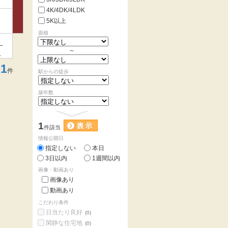
4K/4DK/4LDK
5K以上
面積
、
一
～
で
1
数
件
駅からの徒歩
築年数
1
件該当
情報公開日
指定しない
本日
3日以内
1週間以内
画像・動画あり
画像あり
動画あり
こだわり条件
日当たり良好
(0)
閑静な住宅地
(0)