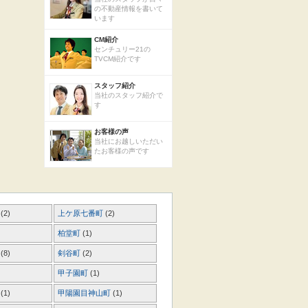
の不動産情報を書いて
います
CM紹介
センチュリー21の
TVCM紹介です
スタッフ紹介
当社のスタッフ紹介で
す
お客様の声
当社にお越しいただい
たお客様の声です
町
(2)
上ケ原七番町
(2)
柏堂町
(1)
町
(8)
剣谷町
(2)
甲子園町
(1)
町
(1)
甲陽園目神山町
(1)