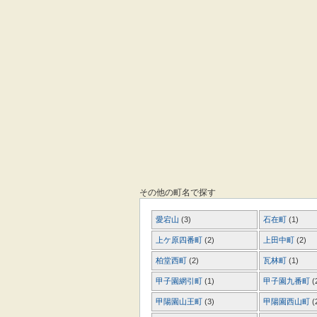
その他の町名で探す
愛宕山
(3)
石在町
(1)
上ケ原四番町
(2)
上田中町
(2)
柏堂西町
(2)
瓦林町
(1)
甲子園網引町
(1)
甲子園九番町
(
甲陽園山王町
(3)
甲陽園西山町
(