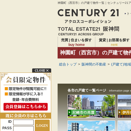
神園町（西宮市）の戸建て物件一覧｜センチュリー21アク
ト
売買 | 住まいを探す
賃貸 | お部屋を探す
buy home
rent
神園町（西宮市）の戸建て物
総合トップ
>
阪神間の不動産
>
(戸建て)地
各市の戸建て一覧ページ
information page 
ID
PASS