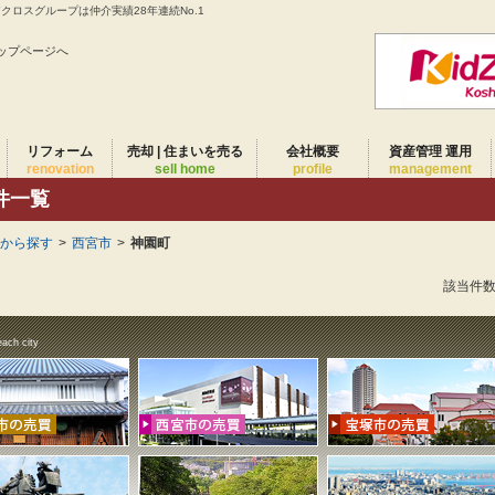
ロスグループは仲介実績28年連続No.1
ップページへ
リフォーム
売却 | 住まいを売る
会社概要
資産管理 運用
renovation
sell home
profile
management
件一覧
域から探す
>
西宮市
>
神園町
該当件
each city