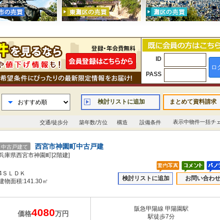
ID
ロ
PASS
検討リストに追加
まとめて資料請求
表示中物件一括チ
交通/徒歩分
築年数/方位
構造
設備条件
西宮市神園町中古戸建
中古戸建て
兵庫県西宮市神園町[2階建]
4ＳＬＤＫ
検討リストに追加
お問い合わ
建物面積:141.30㎡
阪急甲陽線 甲陽園駅
4080
価格
万円
駅徒歩7分