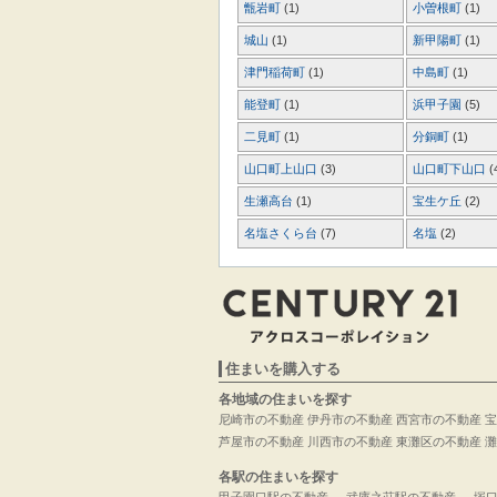
甑岩町
(1)
小曽根町
(1)
城山
(1)
新甲陽町
(1)
津門稲荷町
(1)
中島町
(1)
能登町
(1)
浜甲子園
(5)
二見町
(1)
分銅町
(1)
山口町上山口
(3)
山口町下山口
(
生瀬高台
(1)
宝生ケ丘
(2)
名塩さくら台
(7)
名塩
(2)
住まいを購入する
各地域の住まいを探す
尼崎市の不動産
伊丹市の不動産
西宮市の不動産
宝
芦屋市の不動産
川西市の不動産
東灘区の不動産
灘
各駅の住まいを探す