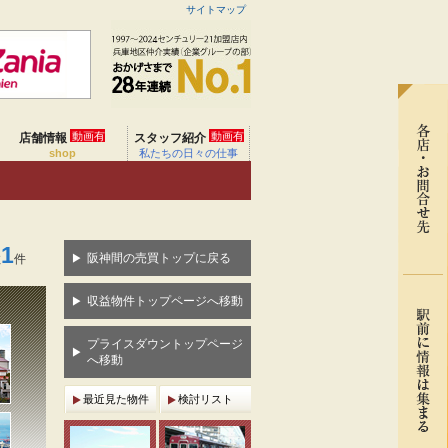
サイトマップ
動画有
動画有
店舗情報
スタッフ紹介
shop
私たちの日々の仕事
1
阪神間の売買トップに戻る
数
件
収益物件トップページへ移動
プライスダウントップページ
へ移動
最近見た物件
検討リスト