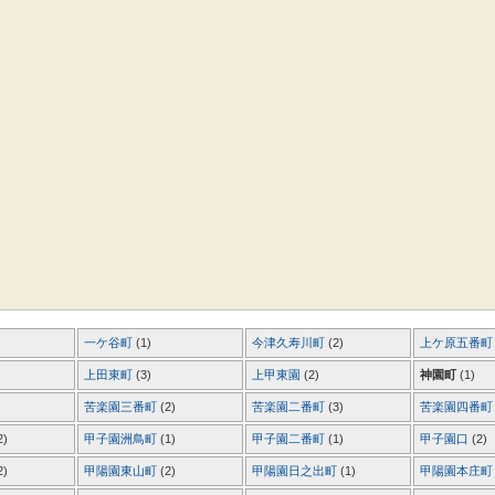
一ケ谷町
(1)
今津久寿川町
(2)
上ケ原五番
上田東町
(3)
上甲東園
(2)
神園町
(1)
苦楽園三番町
(2)
苦楽園二番町
(3)
苦楽園四番
2)
甲子園洲鳥町
(1)
甲子園二番町
(1)
甲子園口
(2)
2)
甲陽園東山町
(2)
甲陽園日之出町
(1)
甲陽園本庄