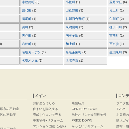
小松南町
(3)
小松町
(1)
五月ケ丘
(6)
田代町
(1)
田近野町
(3)
段上町
(1)
鳴尾町
(1)
仁川百合野町
(1)
仁川町
(2)
浜町
(2)
東鳴尾町
(2)
樋ノ口町
(2)
美作町
(1)
南甲子園
(4)
宮前町
(1)
4)
六軒町
(1)
和上町
(1)
西宮浜
(1)
名塩ガーデン
(1)
名塩茶園町
(1)
生瀬東町
(3)
名塩木之元
(1)
名塩赤坂
(1)
メイン
コン
お部屋を借りる
店舗紹介
ブログ集
塚市の不動産
住まいを購入する
CENTURY TOWN
TVCM
区の不動産
売却｜住まいを売る
当社オリジナル管理物件
お客様の
中古物件×リフォーム
PRICE DOWN
購入ガイ
マンション図鑑（分譲）
かっこいいリフォーム
贈与・相