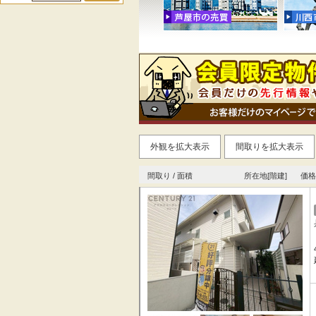
外観を拡大表示
間取りを拡大表示
間取り / 面積
所在地[階建]
価格