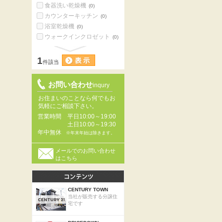
食器洗い乾燥機
(0)
カウンターキッチン
(0)
浴室乾燥機
(0)
ウォークインクロゼット
(0)
1
件該当
お問い合わせ
inqury
お住まいのことなら何でもお
気軽にご相談下さい。
営業時間
平日10:00～19:00
土日10:00～19:30
年中無休
※年末年始は除きます。
メールでのお問い合わせ
はこちら
CENTURY TOWN
当社が販売する分譲住
宅です