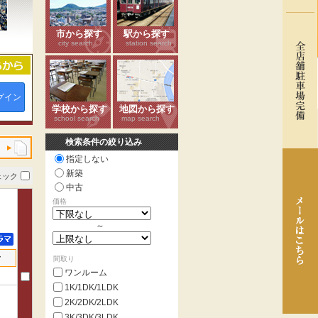
市から探す
駅から探す
city search
station search
グイン
学校から探す
地図から探す
school search
map search
検索条件の絞り込み
指定しない
新築
ェック
中古
価格
～
せ
間取り
ワンルーム
1K/1DK/1LDK
2K/2DK/2LDK
3K/3DK/3LDK