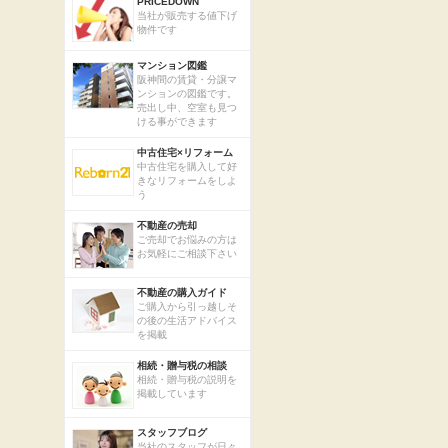
PRICEDOWN
当社が販売する値下げ
物件です
マンション図鑑
阪神間の賃貸・分譲マ
ンションの図鑑です。
売出し中、空室も見つ
ける事ができます
中古住宅×リフォーム
中古住宅を購入して好
きなリフォームをしよ
う
不動産の売却
ご売却でお悩みの方は
お気軽にご相談下さい
不動産の購入ガイド
ご購入から引っ越しそ
の後の生活アドバイス
を掲載
相続・贈与税の相談
相続・贈与税の説明を
掲載しています
スタッフブログ
当社のスタッフが日々