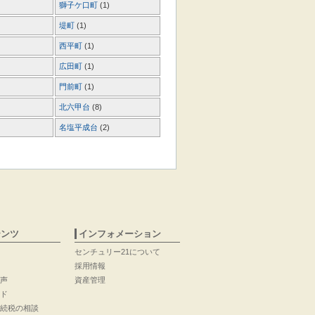
獅子ケ口町
(1)
堤町
(1)
西平町
(1)
広田町
(1)
門前町
(1)
北六甲台
(8)
名塩平成台
(2)
テンツ
インフォメーション
センチュリー21について
採用情報
声
資産管理
ド
続税の相談