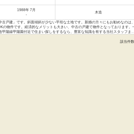
1988年 7月
木造
-
中古戸建」です。斜面傾斜が少ない平坦な土地です。新婚の方々にもお勧めなのは
DKの物件です。経済的なメリットも大きい、中古の戸建て物件となっております。
急甲陽線甲陽園付近で住まい探しをするなら、豊富な知識を有する当社スタッフま
該当件