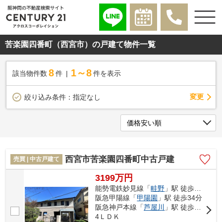
苦楽園四番町（西宮市）の戸建て物件一覧
8
1～8
該当物件数
件
件を表示
変更
絞り込み条件：
指定なし
西宮市苦楽園四番町中古戸建
売買 | 中古戸建て
3199万円
能勢電鉄妙見線「
畦野
」駅 徒歩27分
阪急甲陽線「
甲陽園
」駅 徒歩34分
阪急神戸本線「
芦屋川
」駅 徒歩48分
4ＬＤＫ