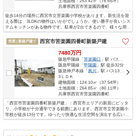
土地面積：253.42㎡（76.65坪）
兵庫県西宮市苦楽園四番町
徒歩14分の場所に西宮市立苦楽園小学校があります。新生活を迎
える際は、3LDKの物件はいかがでしょうか。使い勝手が良いシス
テムキッチンがある物件です。駐車が2台できるので、様々な用途
に使えます。マイホームを購入するのであれば、西宮市の阪急甲
陽線苦楽園口付近はいかがでしょうか。この地域でなら、きっと
西宮市苦楽園四番町新築戸建
売買 | 新築戸建て
充実した暮らしを送ることができます。
別途費用（税込）…エクステリアデザイン費用275万円・設計費
7480万円
用110万円・水道工事費用99万円・地盤建物保証料55万円
阪急甲陽線「
苦楽園口
」駅 バス10分 「苦楽園」 停歩9分
阪急甲陽線「
甲陽園
」駅 徒歩32分
阪急神戸本線「
夙川
」駅 バス13分 「苦楽園」 停歩9分
3ＬＤＫ
建物面積：124.10㎡（37.54坪）
土地面積：264.85㎡（80.11坪）
兵庫県西宮市苦楽園四番町
「西宮市苦楽園四番町新築戸建」：西宮市エリアの新居にピッタ
リ。小学校が十分通学できる範囲にあります。西宮市立苦楽園小
学校が徒歩13分です。ゆったり快適な生活空間を演出する広いリ
ビングが特徴的。室内環境まで左右する基礎は、強靭なベタ基礎
となっております。西宮市についてお問い合わせいただければ、
地域情報に詳しい当社スタッフが対応いたします。もちろん不動