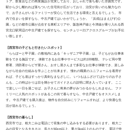
トア、飲食店などの商業施設が充実しており、おしゃれで落ち着いた雰囲気です。
駅から少し離れれば落ちついた住宅街が広がっており、治安が良いのも魅力なの
で、お子さんがいるファミリーが安心して生活できる環境と言えるでしょう。 市
内で住まいを探すなら、中古戸建てはいかがでしょうか。 「浜戎(はまえびす)公
園」などの都市公園が点在する東町エリアや、阪急神戸線と今津線が乗り入れる西
宮北口駅周辺の中古戸建てを探すなら、センチュリー21アクロスグループがお手伝
い致します。
【西宮市の子どもと行きたいスポット】
「ららぽーと甲子園」の敷地内にある「キッザニア甲子園」は、子どもがお仕事体
験をできる施設です。 体験できるお仕事やサービスは約100種類。 テレビ局や警
察署、消防署からピザ屋さん、おすし屋さんまで多彩なお仕事が体験でき、楽しみ
ながら社会の仕組みを学ぶことが出来ます。 憧れの職業のユニフォームを着用す
れば、子ども達はすっかり真剣なまなざしに。 いつもはふざけてばかりのお子さ
んも、この時ばかりは目を輝かせてガイドさんの説明に聞き入っています。 ここ
で楽しい一日を過ごせば、お子さんに将来の夢がみつかるかもしれません。 ファ
ミリーに人気のスポットがあるこの街で暮らすなら、中古戸建てをオススメしま
す。 中古戸建てを購入後は、物件を自分好みにリフォームすれば、より快適な生
活が送れるでしょう。
【西宮市の暮らし】
西宮市では、粗大ごみは電話にて収集の申し込みをする必要があります。 粗大ご
みの目安となる大きさは、長さが40cm以上、重さ5kg以上のものです。 電話で申