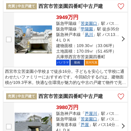
リラックスしてお過ごしいただけます。西宮市での暮らしは非常
西宮市苦楽園四番町中古戸建
売買 | 中古戸建て
に快適なので、きっとお客様にも満足していただけるでしょう。
不動産の購入を検討しているのであれば、当社にお任せくださ
3949万円
い。
阪急甲陽線「
苦楽園口
」駅 バス6分 「苦楽園」 停歩12分
阪急甲陽線「
甲陽園
」駅 徒歩35分
阪急神戸本線「
夙川
」駅 バス13分 「苦楽園」 停歩12分
4ＬＤＫ
建物面積：109.30㎡（33.06坪）
土地面積：170.09㎡（51.45坪）
兵庫県西宮市苦楽園四番町
パノラマ
動画
室内写真
西宮市立苦楽園小学校まで徒歩16分。子どもを安心して学校に通
わせたいファミリーにおすすめです。今回紹介するのは、建物面
積が109.3平米。快適な住環境が魅力的な中古の戸建て物件で充実
した日々を過ごしませんか。4LDKの物件で、開放感のある生活を
送る事が出来ます。西宮市エリアや阪急甲陽線苦楽園口付近で、
西宮市苦楽園四番町中古戸建
売買 | 中古戸建て
一戸建て探しサポートを致しております。マイホームの購入をご
予定なら、お気軽にお問い合わせください。
3980万円
阪急神戸本線「
芦屋川
」駅 バス10分 「苦楽園」 停歩14分
阪急甲陽線「
苦楽園口
」駅 バス6分 「苦楽園」 停歩14分
東海道本線「
芦屋
」駅 バス14分 「苦楽園」 停歩16分
4ＬＤＫ