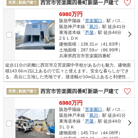
西宮市苦楽園四番町新築一戸建て
売買 | 新築戸建て
ております。ぜひご検討ください。
別途費用（税込）…外構費用275万円・建築確認費用88万円・水
6980万円
道工事費用88万円・地盤建物保証料55万円
阪急甲陽線「
苦楽園口
」駅 バス6分 「苦楽園」 停歩6分
阪急神戸本線「
夙川
」駅 徒歩41分
東海道本線「
芦屋
」駅 徒歩44分
2ＳＬＤＫ
建物面積：138.31㎡（41.83坪）
土地面積：287.59㎡（86.99坪）
兵庫県西宮市苦楽園四番町
徒歩11分の距離に西宮市立苦楽園中学校があるのも魅力。建物面
積143.66ｍ2以上あるので広々と使えます。安全な暮らしができ
る、高台に立地した売地です。接道幅が10m以上あると利便性が
高いです。地域に密着した当社には、西宮市の不動産情報が豊富
です。もちろん、阪急甲陽線苦楽園口近くでの住まい探しにも自
西宮市苦楽園四番町新築一戸建て
売買 | 新築戸建て
信がございます。
6980万円
別途費用（税込）…外構費用308万円・建築確認費用110万円・水
阪急甲陽線「
苦楽園口
」駅 バス6分 「苦楽園」 停歩6分
道工事費用99万円・地盤建物保証料55万円
阪急神戸本線「
夙川
」駅 徒歩41分
東海道本線「
芦屋
」駅 徒歩44分
3ＬＤＫ
建物面積：145.73㎡（44.08坪）