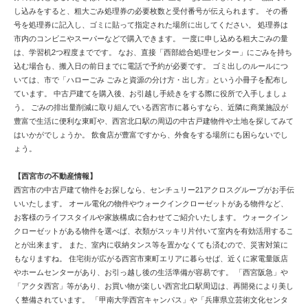
し込みをすると、粗大ごみ処理券の必要枚数と受付番号が伝えられます。 その番
号を処理券に記入し、ゴミに貼って指定された場所に出してください。 処理券は
市内のコンビニやスーパーなどで購入できます。 一度に申し込める粗大ごみの量
は、学習机2つ程度までです。 なお、直接「西部総合処理センター」にごみを持ち
込む場合も、搬入日の前日までに電話で予約が必要です。 ゴミ出しのルールにつ
いては、市で「ハローごみ ごみと資源の分け方・出し方」という小冊子を配布し
ています。 中古戸建てを購入後、お引越し手続きをする際に役所で入手しましょ
う。 ごみの排出量削減に取り組んでいる西宮市に暮らすなら、近隣に商業施設が
豊富で生活に便利な東町や、西宮北口駅の周辺の中古戸建物件や土地を探してみて
はいかがでしょうか。 飲食店が豊富ですから、外食をする場所にも困らないでし
ょう。
【西宮市の不動産情報】
西宮市の中古戸建て物件をお探しなら、センチュリー21アクロスグループがお手伝
いいたします。 オール電化の物件やウォークインクローゼットがある物件など、
お客様のライフスタイルや家族構成に合わせてご紹介いたします。 ウォークイン
クローゼットがある物件を選べば、衣類がスッキリ片付いて室内を有効活用するこ
とが出来ます。 また、室内に収納タンス等を置かなくても済むので、災害対策に
もなりますね。 住宅街が広がる西宮市東町エリアに暮らせば、近くに家電量販店
やホームセンターがあり、お引っ越し後の生活準備が容易です。 「西宮阪急」や
「アクタ西宮」等があり、お買い物が楽しい西宮北口駅周辺は、再開発により美し
く整備されています。 「甲南大学西宮キャンパス」や「兵庫県立芸術文化センタ