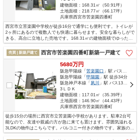
建物面積：168.31㎡（50.91坪）
土地面積：218.77㎡（66.17坪）
兵庫県西宮市苦楽園四番町
西宮市立苦楽園中学校が徒歩16分で通学にも便利です。トイレが
2ヶ所にあるので複数人でも快適に暮らせます。安全な暮らしがで
きる、高台に立地した売地です。168.31㎡の建物面積でゆったり
と暮らすことができる物件です。住まい探しをするのであれば、
阪急神戸本線芦屋川周辺はいかがでしょう。住みやすい環境が整
西宮市苦楽園四番町新築一戸建て
売買 | 新築戸建て
っているので、きっとお客様にも満足していただけます。
5680万円
阪急甲陽線「
苦楽園口
」駅 バス9分 「苦楽園」 停歩10分
阪急甲陽線「
甲陽園
」駅 徒歩34分
阪急神戸本線「
夙川
」駅 バス13分 「苦楽園」 停歩11分
3ＬＤＫ
建物面積：117.01㎡（35.39坪）
土地面積：146.90㎡（44.43坪）
兵庫県西宮市苦楽園四番町
徒歩15分の場所に西宮市立苦楽園小学校があります。駐車2台可
能なので、友達や親戚の方が急に来ても置けます。雰囲気溢れる
3LDKの物件はこちらです。バルコニー付きの物件です。家族の憩
いの場であるお住まいだからこそ、快適な心地よいものであって
欲しいですよね。当社ではご家族が喜ぶ不動産を数多く取り扱っ