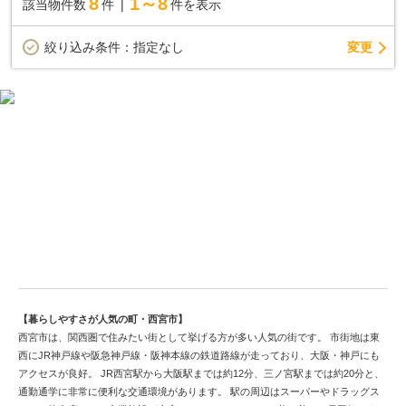
8
1～8
該当物件数
件
件を表示
産についてもご連絡くださいませ。
別途費用（税込）…エクステリアデザイン費用330万円・設計費
用88万円・水道工事費用55万円・地盤建物保証料55万円
変更
絞り込み条件：
指定なし
観光都市西宮市で中古戸建てを検討する
【暮らしやすさが人気の町・西宮市】
西宮市は、関西圏で住みたい街として挙げる方が多い人気の街です。 市街地は東
西にJR神戸線や阪急神戸線・阪神本線の鉄道路線が走っており、大阪・神戸にも
アクセスが良好。 JR西宮駅から大阪駅までは約12分、三ノ宮駅までは約20分と、
通勤通学に非常に便利な交通環境があります。 駅の周辺はスーパーやドラッグス