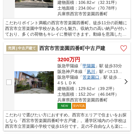
建物面積：106.82㎡（32.31坪）
土地面積：234.00㎡（70.78坪）
兵庫県西宮市苦楽園四番町
こだわりポイント満載の西宮市苦楽園四番町。徒歩11分の距離に
西宮市立苦楽園中学校があるのも魅力。収納力の高い納戸が付い
ており、多くの荷物もキレイに整頓できます。動線を意識したデ
ザインのシステムキッチン付きで作業能率が上がります。お住ま
いにはこだわりたい部分がたくさんありますよね。当社では、豊
西宮市苦楽園四番町中古戸建
売買 | 中古戸建て
富な不動産情報をお客様へ紹介いたしますので、お気に入りの不
動産がきっと見つかります。
3200万円
阪急甲陽線「
甲陽園
」駅 徒歩33分
阪急神戸本線「
夙川
」駅 バス13分 「苦楽園」 停歩3分
阪急甲陽線「
苦楽園口
」駅 徒歩26分
4ＳＬＤＫ
建物面積：129.62㎡（39.2坪）
土地面積：152.20㎡（46.04坪）
兵庫県西宮市苦楽園四番町
室内写真
NEW
こだわりで選びたい方におすすめ。西宮市エリアで住まいをお探
しなら「西宮市苦楽園四番町中古戸建」。通学区域内の小学校は
西宮市立苦楽園小学校で徒歩15分です。足の不自由な人も楽に移
動することができる平坦地です。余裕のある12帖以上のLDKで、