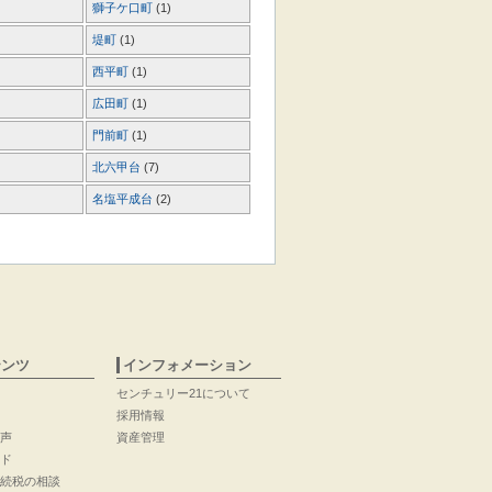
獅子ケ口町
(1)
堤町
(1)
西平町
(1)
広田町
(1)
門前町
(1)
北六甲台
(7)
名塩平成台
(2)
テンツ
インフォメーション
センチュリー21について
採用情報
声
資産管理
ド
続税の相談