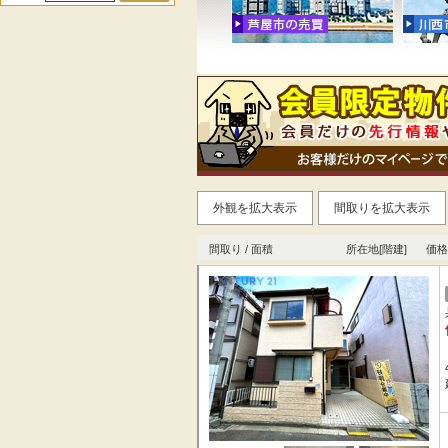
外観を拡大表示
間取りを拡大表示
間取り / 面積
所在地[階建]
価格