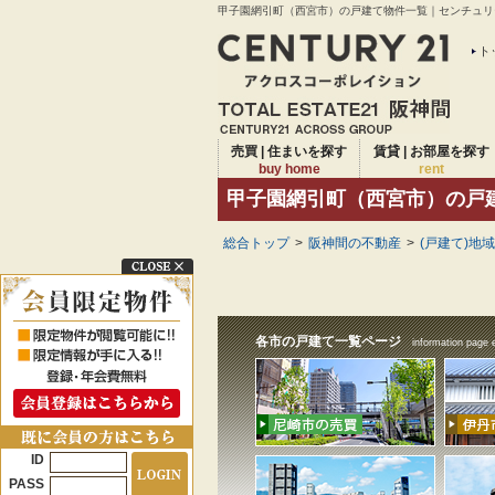
甲子園網引町（西宮市）の戸建て物件一覧｜センチュリー
ト
売買 | 住まいを探す
賃貸 | お部屋を探す
buy home
rent
甲子園網引町（西宮市）の戸
総合トップ
>
阪神間の不動産
>
(戸建て)地
各市の戸建て一覧ページ
information page 
ID
PASS