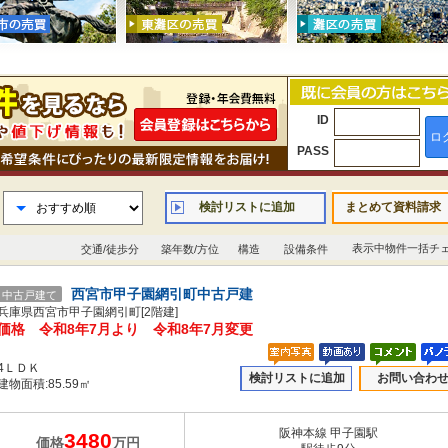
ID
ロ
PASS
検討リストに追加
まとめて資料請求
表示中物件一括チ
交通/徒歩分
築年数/方位
構造
設備条件
西宮市甲子園網引町中古戸建
中古戸建て
兵庫県西宮市甲子園網引町[2階建]
価格 令和8年7月より 令和8年7月変更
4ＬＤＫ
検討リストに追加
お問い合わ
建物面積:85.59㎡
阪神本線 甲子園駅
3480
価格
万円