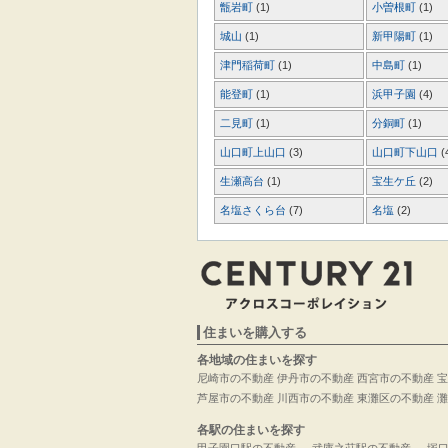
甑岩町
(1)
小曽根町
(1)
城山
(1)
新甲陽町
(1)
津門稲荷町
(1)
中島町
(1)
能登町
(1)
浜甲子園
(4)
二見町
(1)
分銅町
(1)
山口町上山口
(3)
山口町下山口
(
生瀬高台
(1)
宝生ケ丘
(2)
名塩さくら台
(7)
名塩
(2)
住まいを購入する
各地域の住まいを探す
尼崎市の不動産
伊丹市の不動産
西宮市の不動産
宝
芦屋市の不動産
川西市の不動産
東灘区の不動産
灘
各駅の住まいを探す