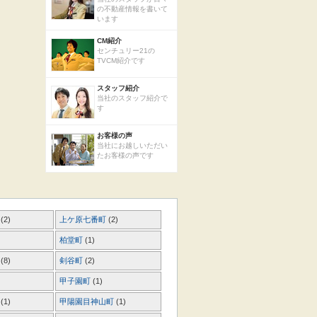
の不動産情報を書いて
います
CM紹介
センチュリー21の
TVCM紹介です
スタッフ紹介
当社のスタッフ紹介で
す
お客様の声
当社にお越しいただい
たお客様の声です
町
(2)
上ケ原七番町
(2)
柏堂町
(1)
町
(8)
剣谷町
(2)
甲子園町
(1)
町
(1)
甲陽園目神山町
(1)