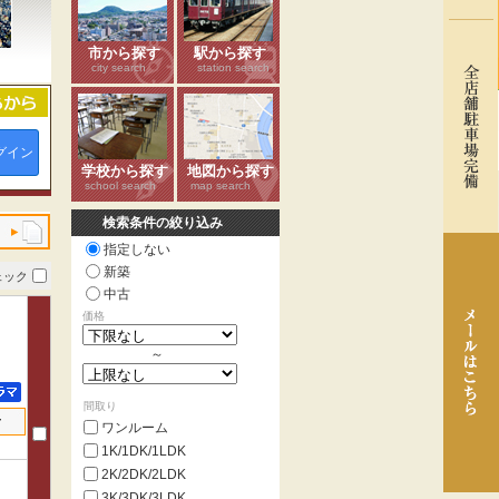
市から探す
駅から探す
city search
station search
グイン
学校から探す
地図から探す
school search
map search
検索条件の絞り込み
指定しない
新築
ェック
中古
価格
～
間取り
せ
ワンルーム
1K/1DK/1LDK
2K/2DK/2LDK
3K/3DK/3LDK