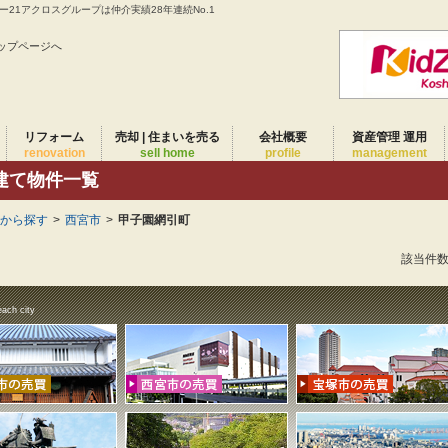
21アクロスグループは仲介実績28年連続No.1
ップページへ
リフォーム
売却 | 住まいを売る
会社概要
資産管理 運用
renovation
sell home
profile
management
建て物件一覧
域から探す
>
西宮市
>
甲子園網引町
該当件
each city