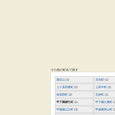
その他の町名で探す
愛宕山
(2)
石在町
(1)
上ケ原四番町
(2)
上田中町
(2)
柏堂西町
(2)
瓦林町
(1)
甲子園網引町
(1)
甲子園九番町
(
甲陽園山王町
(3)
甲陽園西山町
(