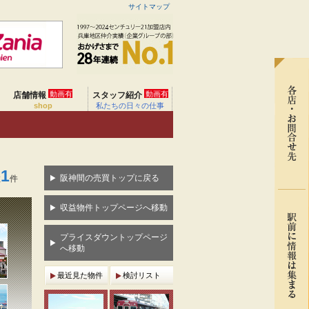
サイトマップ
動画有
動画有
店舗情報
スタッフ紹介
shop
私たちの日々の仕事
1
阪神間の売買トップに戻る
数
件
収益物件トップページへ移動
プライスダウントップページ
へ移動
最近見た物件
検討リスト