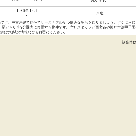
駅徒歩9分
1986年 12月
木造
-
9mです。中古戸建て物件でリーズナブルかつ快適な生活を送りましょう。すぐに入居
。駅から徒歩9分圏内に位置する物件です。当社スタッフが西宮市や阪神本線甲子園
気軽に地域の情報などもお尋ねください。
該当件