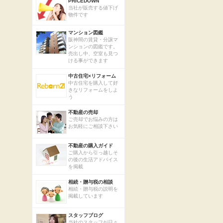
PRICEDOWN
当社が販売する値下げ
物件です
マンション図鑑
阪神間の賃貸・分譲マ
ンションの図鑑です。
売出し中、空室も見つ
ける事ができます
中古住宅×リフォーム
中古住宅を購入して好
きなリフォームをしよ
う
不動産の売却
ご売却でお悩みの方は
お気軽にご相談下さい
不動産の購入ガイド
ご購入から引っ越しそ
の後の生活アドバイス
を掲載
相続・贈与税の相談
相続・贈与税の説明を
掲載しています
スタッフブログ
当社のスタッフが日々