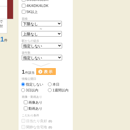
4K/4DK/4LDK
5K以上
面積
で
付
～
1
数
件
駅からの徒歩
築年数
1
件該当
情報公開日
指定しない
本日
3日以内
1週間以内
画像・動画あり
画像あり
動画あり
こだわり条件
日当たり良好
(0)
閑静な住宅地
(0)