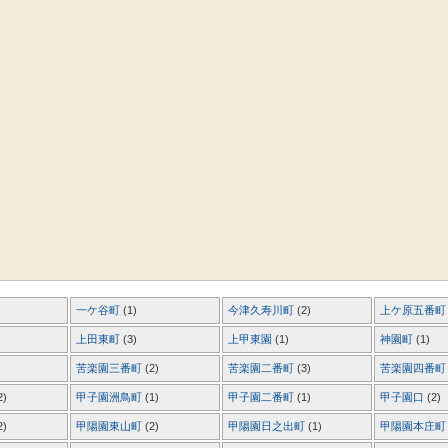
一ケ谷町
(1)
今津久寿川町
(2)
上ケ原五番
上田東町
(3)
上甲東園
(1)
神園町
(1)
苦楽園三番町
(2)
苦楽園二番町
(3)
苦楽園四番
2)
甲子園洲鳥町
(1)
甲子園二番町
(1)
甲子園口
(2)
2)
甲陽園東山町
(2)
甲陽園日之出町
(1)
甲陽園本庄