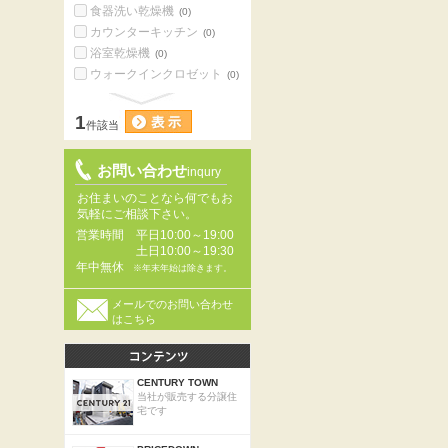
食器洗い乾燥機
(0)
カウンターキッチン
(0)
浴室乾燥機
(0)
ウォークインクロゼット
(0)
1
件該当
お問い合わせ
inqury
お住まいのことなら何でもお
気軽にご相談下さい。
営業時間
平日10:00～19:00
土日10:00～19:30
年中無休
※年末年始は除きます。
メールでのお問い合わせ
はこちら
CENTURY TOWN
当社が販売する分譲住
宅です