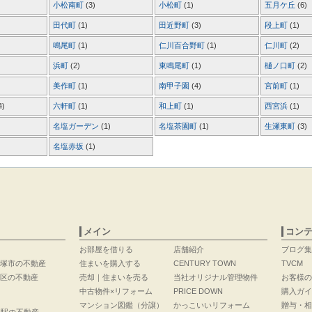
小松南町
(3)
小松町
(1)
五月ケ丘
(6)
田代町
(1)
田近野町
(3)
段上町
(1)
鳴尾町
(1)
仁川百合野町
(1)
仁川町
(2)
浜町
(2)
東鳴尾町
(1)
樋ノ口町
(2)
美作町
(1)
南甲子園
(4)
宮前町
(1)
4)
六軒町
(1)
和上町
(1)
西宮浜
(1)
名塩ガーデン
(1)
名塩茶園町
(1)
生瀬東町
(3)
名塩赤坂
(1)
メイン
コン
お部屋を借りる
店舗紹介
ブログ集
塚市の不動産
住まいを購入する
CENTURY TOWN
TVCM
区の不動産
売却｜住まいを売る
当社オリジナル管理物件
お客様の
中古物件×リフォーム
PRICE DOWN
購入ガイ
マンション図鑑（分譲）
かっこいいリフォーム
贈与・相