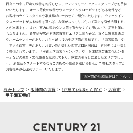
西宮市の中古戸建て物件をお探しなら、センチュリー21アクロスグループがお手伝
いいたします。 オール電化の物件やウォークインクローゼットがある物件など、
お客様のライフスタイルや家族構成に合わせてご紹介いたします。 ウォークイン
クローゼットがある物件を選べば、衣類がスッキリ片付いて室内を有効活用するこ
とが出来ます。 また、室内に収納タンス等を置かなくても済むので、災害対策に
もなりますね。 住宅街が広がる西宮市東町エリアに暮らせば、近くに家電量販店
やホームセンターがあり、お引っ越し後の生活準備が容易です。 「西宮阪急」や
「アクタ西宮」等があり、お買い物が楽しい西宮北口駅周辺は、再開発により美し
く整備されています。 「甲南大学西宮キャンパス」や「兵庫県立芸術文化センタ
ー」などの教育・文化施設も充実しており、家族の暮らしに適したエリアでしょ
う。 新生活をスタートするならこの街の不動産を選びませんか？ 弊社スタッフが
お客様を誠心誠意サポートいたします。
西宮市の地域情報はこちらへ
>
>
>
>
総合トップ
阪神間の賃貸
(戸建て)地域から探す
西宮市
甲子園五番町