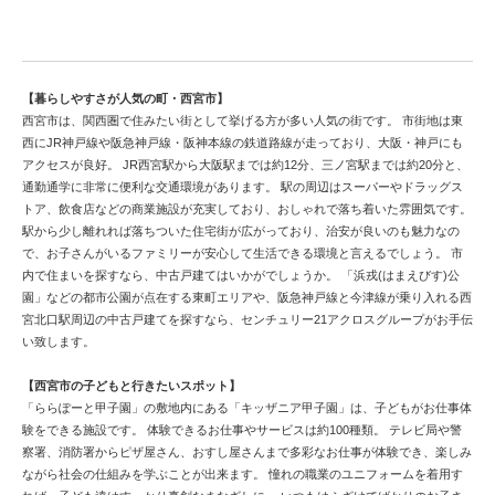
観光都市西宮市で中古戸建てを検討する
【暮らしやすさが人気の町・西宮市】
西宮市は、関西圏で住みたい街として挙げる方が多い人気の街です。 市街地は東
西にJR神戸線や阪急神戸線・阪神本線の鉄道路線が走っており、大阪・神戸にも
アクセスが良好。 JR西宮駅から大阪駅までは約12分、三ノ宮駅までは約20分と、
通勤通学に非常に便利な交通環境があります。 駅の周辺はスーパーやドラッグス
トア、飲食店などの商業施設が充実しており、おしゃれで落ち着いた雰囲気です。
駅から少し離れれば落ちついた住宅街が広がっており、治安が良いのも魅力なの
で、お子さんがいるファミリーが安心して生活できる環境と言えるでしょう。 市
内で住まいを探すなら、中古戸建てはいかがでしょうか。 「浜戎(はまえびす)公
園」などの都市公園が点在する東町エリアや、阪急神戸線と今津線が乗り入れる西
宮北口駅周辺の中古戸建てを探すなら、センチュリー21アクロスグループがお手伝
い致します。
【西宮市の子どもと行きたいスポット】
「ららぽーと甲子園」の敷地内にある「キッザニア甲子園」は、子どもがお仕事体
験をできる施設です。 体験できるお仕事やサービスは約100種類。 テレビ局や警
察署、消防署からピザ屋さん、おすし屋さんまで多彩なお仕事が体験でき、楽しみ
ながら社会の仕組みを学ぶことが出来ます。 憧れの職業のユニフォームを着用す