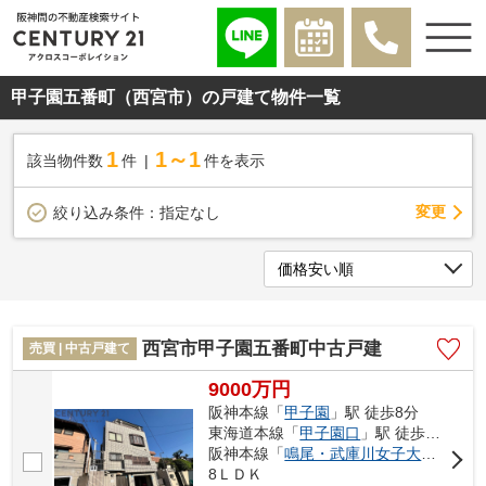
甲子園五番町（西宮市）の戸建て物件一覧
1
1～1
該当物件数
件
件を表示
変更
絞り込み条件：
指定なし
西宮市甲子園五番町中古戸建
売買 | 中古戸建て
9000万円
阪神本線「
甲子園
」駅 徒歩8分
東海道本線「
甲子園口
」駅 徒歩21分
阪神本線「
鳴尾・武庫川女子大前
」駅 徒
8ＬＤＫ