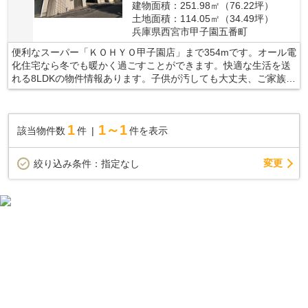
建物面積：251.98㎡（76.22坪）
土地面積：114.05㎡（34.49坪）
兵庫県西宮市甲子園五番町
便利なスーパー「ＫＯＨＹＯ甲子園店」まで354mです。オール電
化住宅なら冬でも暖かく過ごすことができます。快適な生活を送
れる8LDKの物件情報あります。子供が汚しても大丈夫、ご家族に
お勧めの中古の戸建て物件で新しい暮らしを。不動産をお探しな
ら、当社にお任せください。当社は数多くの不動産情報を取り扱
っております。ぜひ当社での不動産探しをご検討ください。
1
1～1
該当物件数
件
件を表示
変更
絞り込み条件：
指定なし