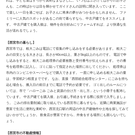
れば、子ども達はすっかり真剣なまなざしに。 いつもはふざけてばかりのお子さ
んも、この時ばかりは目を輝かせてガイドさんの説明に聞き入っています。 ここ
で楽しい一日を過ごせば、お子さんに将来の夢がみつかるかもしれません。 ファ
ミリーに人気のスポットがあるこの街で暮らすなら、中古戸建てをオススメしま
す。 中古戸建てを購入後は、物件を自分好みにリフォームすれば、より快適な生
活が送れるでしょう。
【西宮市の暮らし】
西宮市では、粗大ごみは電話にて収集の申し込みをする必要があります。 粗大ご
みの目安となる大きさは、長さが40cm以上、重さ5kg以上のものです。 電話で申
し込みをすると、粗大ごみ処理券の必要枚数と受付番号が伝えられます。 その番
号を処理券に記入し、ゴミに貼って指定された場所に出してください。 処理券は
市内のコンビニやスーパーなどで購入できます。 一度に申し込める粗大ごみの量
は、学習机2つ程度までです。 なお、直接「西部総合処理センター」にごみを持ち
込む場合も、搬入日の前日までに電話で予約が必要です。 ゴミ出しのルールにつ
いては、市で「ハローごみ ごみと資源の分け方・出し方」という小冊子を配布し
ています。 中古戸建てを購入後、お引越し手続きをする際に役所で入手しましょ
う。 ごみの排出量削減に取り組んでいる西宮市に暮らすなら、近隣に商業施設が
豊富で生活に便利な東町や、西宮北口駅の周辺の中古戸建物件や土地を探してみて
はいかがでしょうか。 飲食店が豊富ですから、外食をする場所にも困らないでし
ょう。
【西宮市の不動産情報】