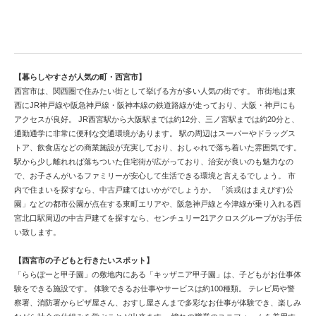
観光都市西宮市で中古戸建てを検討する
【暮らしやすさが人気の町・西宮市】
西宮市は、関西圏で住みたい街として挙げる方が多い人気の街です。 市街地は東
西にJR神戸線や阪急神戸線・阪神本線の鉄道路線が走っており、大阪・神戸にも
アクセスが良好。 JR西宮駅から大阪駅までは約12分、三ノ宮駅までは約20分と、
通勤通学に非常に便利な交通環境があります。 駅の周辺はスーパーやドラッグス
トア、飲食店などの商業施設が充実しており、おしゃれで落ち着いた雰囲気です。
駅から少し離れれば落ちついた住宅街が広がっており、治安が良いのも魅力なの
で、お子さんがいるファミリーが安心して生活できる環境と言えるでしょう。 市
内で住まいを探すなら、中古戸建てはいかがでしょうか。 「浜戎(はまえびす)公
園」などの都市公園が点在する東町エリアや、阪急神戸線と今津線が乗り入れる西
宮北口駅周辺の中古戸建てを探すなら、センチュリー21アクロスグループがお手伝
い致します。
【西宮市の子どもと行きたいスポット】
「ららぽーと甲子園」の敷地内にある「キッザニア甲子園」は、子どもがお仕事体
験をできる施設です。 体験できるお仕事やサービスは約100種類。 テレビ局や警
察署、消防署からピザ屋さん、おすし屋さんまで多彩なお仕事が体験でき、楽しみ