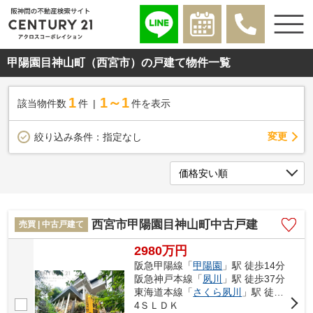
甲陽園目神山町（西宮市）の戸建て物件一覧
1
1～1
該当物件数
件
件を表示
変更
絞り込み条件：
指定なし
西宮市甲陽園目神山町中古戸建
売買 | 中古戸建て
2980万円
阪急甲陽線「
甲陽園
」駅 徒歩14分
阪急神戸本線「
夙川
」駅 徒歩37分
東海道本線「
さくら夙川
」駅 徒歩41分
4ＳＬＤＫ