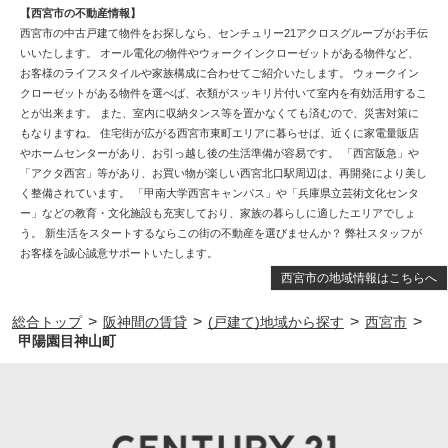
【西宮市の不動産情報】
西宮市の中古戸建て物件をお探しなら、センチュリー21アクロスグループがお手伝
いいたします。 オール電化の物件やウォークインクローゼットがある物件など、
お客様のライフスタイルや家族構成に合わせてご紹介いたします。 ウォークイン
クローゼットがある物件を選べば、衣類がスッキリ片付いて室内を有効活用するこ
とが出来ます。 また、室内に収納タンス等を置かなくても済むので、災害対策に
もなりますね。 住宅街が広がる西宮市東町エリアに暮らせば、近くに家電量販店
やホームセンターがあり、お引っ越し後の生活準備が容易です。 「西宮阪急」や
「アクタ西宮」等があり、お買い物が楽しい西宮北口駅周辺は、再開発により美し
く整備されています。 「甲南大学西宮キャンパス」や「兵庫県立芸術文化センタ
ー」などの教育・文化施設も充実しており、家族の暮らしに適したエリアでしょ
う。 新生活をスタートするならこの街の不動産を選びませんか？ 弊社スタッフが
お客様を誠心誠意サポートいたします。
西宮市の地域情報はこちらへ
>
>
>
>
総合トップ
阪神間の賃貸
(戸建て)地域から探す
西宮市
甲陽園目神山町