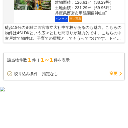
建物面積：126.61㎡（38.29坪）
土地面積：231.29㎡（69.96坪）
兵庫県西宮市甲陽園目神山町
パノラマ
室内写真
徒歩19分の距離に西宮市立大社中学校があるのも魅力。こちらの
物件は4SLDKという広々とした間取りが魅力的です。こちらの中
古戸建て物件は、子育ての環境としてもうってつけです。トイレ
が2ヶ所にあるので複数人でも快適に暮らせます。当社スタッフが
不動産の購入をサポートさせていただきます。不動産購入で失敗
をしたくないのであれば、プロの私どもにお任せください。現行
1
1～1
該当物件数
件
件を表示
法規により再建築不可の可能性あり。現在調査中で詳細はお問い
合わせください。
変更
絞り込み条件：
指定なし