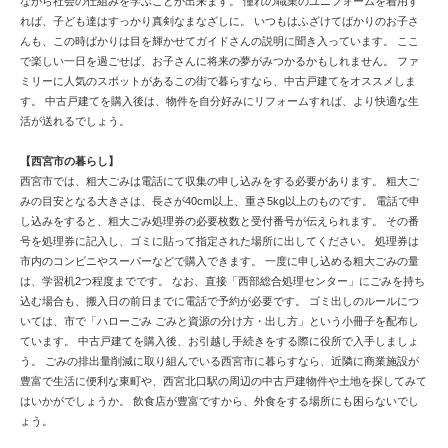
ながら社会の仕組みを学ぶことが出来ます。 憧れの職業のユニフォームを着用す
れば、子ども達はすっかり真剣なまなざしに。 いつもはふざけてばかりのお子さ
んも、この時ばかりは目を輝かせてガイドさんの説明に聞き入っています。 ここ
で楽しい一日を過ごせば、お子さんに将来の夢がみつかるかもしれません。 ファ
ミリーに人気のスポットがあるこの街で暮らすなら、中古戸建てをオススメしま
す。 中古戸建てを購入後は、物件を自分好みにリフォームすれば、より快適な生
活が送れるでしょう。
【西宮市の暮らし】
西宮市では、粗大ごみは電話にて収集の申し込みをする必要があります。 粗大ご
みの目安となる大きさは、長さが40cm以上、重さ5kg以上のものです。 電話で申
し込みをすると、粗大ごみ処理券の必要枚数と受付番号が伝えられます。 その番
号を処理券に記入し、ゴミに貼って指定された場所に出してください。 処理券は
市内のコンビニやスーパーなどで購入できます。 一度に申し込める粗大ごみの量
は、学習机2つ程度までです。 なお、直接「西部総合処理センター」にごみを持ち
込む場合も、搬入日の前日までに電話で予約が必要です。 ゴミ出しのルールにつ
いては、市で「ハローごみ ごみと資源の分け方・出し方」という小冊子を配布し
ています。 中古戸建てを購入後、お引越し手続きをする際に役所で入手しましょ
う。 ごみの排出量削減に取り組んでいる西宮市に暮らすなら、近隣に商業施設が
豊富で生活に便利な東町や、西宮北口駅の周辺の中古戸建物件や土地を探してみて
はいかがでしょうか。 飲食店が豊富ですから、外食をする場所にも困らないでし
ょう。