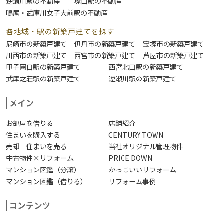
逆瀬川駅の不動産
塚口駅の不動産
鳴尾・武庫川女子大前駅の不動産
各地域・駅の新築戸建てを探す
尼崎市の新築戸建て
伊丹市の新築戸建て
宝塚市の新築戸建て
川西市の新築戸建て
西宮市の新築戸建て
芦屋市の新築戸建て
甲子園口駅の新築戸建て
西宮北口駅の新築戸建て
武庫之荘駅の新築戸建て
逆瀬川駅の新築戸建て
メイン
お部屋を借りる
店舗紹介
住まいを購入する
CENTURY TOWN
売却｜住まいを売る
当社オリジナル管理物件
中古物件×リフォーム
PRICE DOWN
マンション図鑑（分譲）
かっこいいリフォーム
マンション図鑑（借りる）
リフォーム事例
コンテンツ