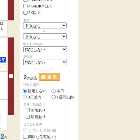
4K/4DK/4LDK
5K以上
面積
では
致し
～
駅からの徒歩
築年数
せ
2
件該当
情報公開日
指定しない
本日
3日以内
1週間以内
画像・動画あり
画像あり
動画あり
と
新
こだわり条件
実
日当たり良好
(0)
2
閑静な住宅地
(1)
数
件