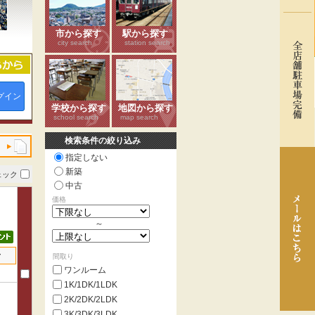
市から探す
駅から探す
city search
station search
グイン
学校から探す
地図から探す
school search
map search
検索条件の絞り込み
指定しない
新築
ェック
中古
価格
～
せ
間取り
ワンルーム
1K/1DK/1LDK
2K/2DK/2LDK
3K/3DK/3LDK