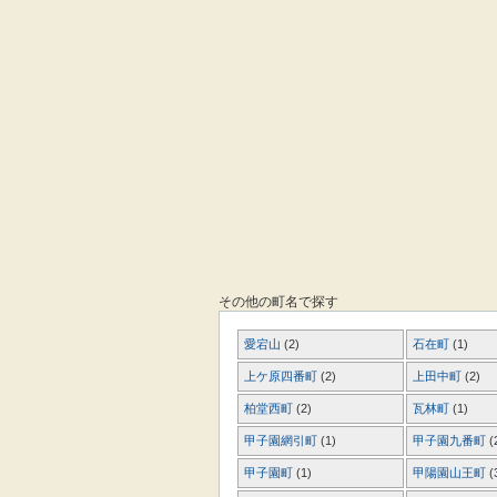
その他の町名で探す
愛宕山
(2)
石在町
(1)
上ケ原四番町
(2)
上田中町
(2)
柏堂西町
(2)
瓦林町
(1)
甲子園網引町
(1)
甲子園九番町
(
甲子園町
(1)
甲陽園山王町
(