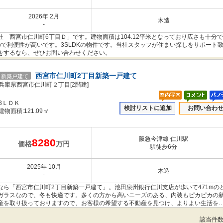
2026年 2月
木造
-
 西宮市仁川町6丁目Ｄ」です。建物面積は104.12平米となっており広さも十分
で利便性が高いです。3SLDKの物件です。当社スタッフが住まい探しをサポート
をするなら、ぜひお問い合わせください。
西宮市仁川町2丁目新築一戸建て
新築戸建て
兵庫県西宮市仁川町２丁目[2階建]
3ＬＤＫ
検討リストに追加
お問い合わ
建物面積:121.09㎡
阪急今津線 仁川駅
8280
価格
万円
駅徒歩6分
2025年 10月
木造
-
ら「西宮市仁川町2丁目新築一戸建て」。池田泉州銀行仁川支店が歩いて471mの
ガラスなので、冬も快適です。多くの方から高いニーズのある、内装もピカピカの
産を取り扱っておりますので、お客様の希望する不動産を見つけ、よりよい生活を
該当件