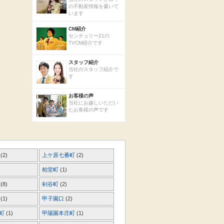
の不動産情報を書いて
います
CM紹介
センチュリー21の
TVCM紹介です
スタッフ紹介
当社のスタッフ紹介で
す
お客様の声
当社にお越しいただい
たお客様の声です
町
(2)
上ケ原七番町
(2)
柏堂町
(1)
町
(8)
剣谷町
(2)
町
(1)
甲子園口
(2)
出町
(1)
甲陽園本庄町
(1)