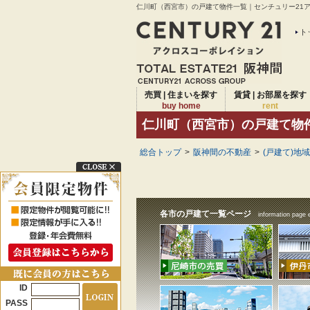
仁川町（西宮市）の戸建て物件一覧｜センチュリー21アク
ト
売買 | 住まいを探す
賃貸 | お部屋を探す
buy home
rent
仁川町（西宮市）の戸建て物
総合トップ
>
阪神間の不動産
>
(戸建て)地
各市の戸建て一覧ページ
information page 
ID
PASS