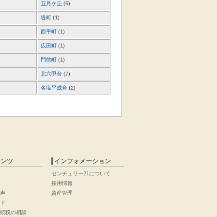
五月ケ丘
(6)
堤町
(1)
西平町
(1)
広田町
(1)
門前町
(1)
北六甲台
(7)
名塩平成台
(2)
テンツ
インフォメーション
センチュリー21について
採用情報
声
資産管理
ド
続税の相談