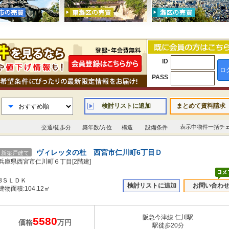
ID
ロ
PASS
検討リストに追加
まとめて資料請求
表示中物件一括チ
交通/徒歩分
築年数/方位
構造
設備条件
ヴィレッタの杜 西宮市仁川町6丁目Ｄ
新築戸建て
兵庫県西宮市仁川町６丁目[2階建]
3ＳＬＤＫ
検討リストに追加
お問い合わ
建物面積:104.12㎡
阪急今津線 仁川駅
5580
価格
万円
駅徒歩20分