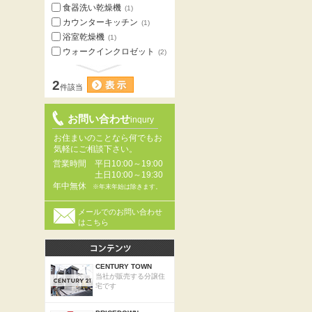
食器洗い乾燥機
(1)
カウンターキッチン
(1)
浴室乾燥機
(1)
ウォークインクロゼット
(2)
2
件該当
お問い合わせ
inqury
お住まいのことなら何でもお
気軽にご相談下さい。
営業時間
平日10:00～19:00
土日10:00～19:30
年中無休
※年末年始は除きます。
メールでのお問い合わせ
はこちら
CENTURY TOWN
当社が販売する分譲住
宅です