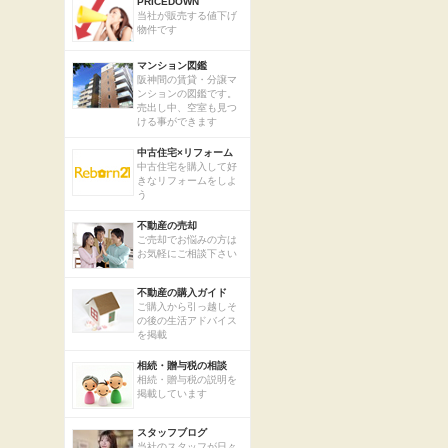
PRICEDOWN
当社が販売する値下げ
物件です
マンション図鑑
阪神間の賃貸・分譲マ
ンションの図鑑です。
売出し中、空室も見つ
ける事ができます
中古住宅×リフォーム
中古住宅を購入して好
きなリフォームをしよ
う
不動産の売却
ご売却でお悩みの方は
お気軽にご相談下さい
不動産の購入ガイド
ご購入から引っ越しそ
の後の生活アドバイス
を掲載
相続・贈与税の相談
相続・贈与税の説明を
掲載しています
スタッフブログ
当社のスタッフが日々