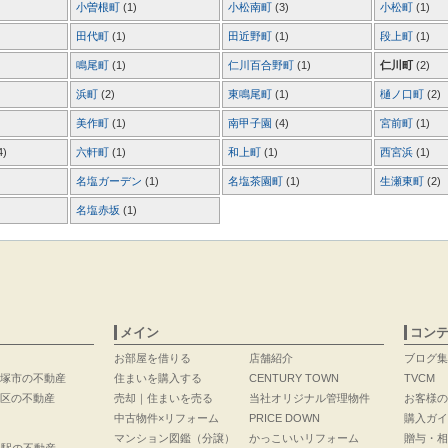
小曽根町
(1)
小松南町
(3)
小松町
(1)
田代町
(1)
田近野町
(1)
段上町
(1)
鳴尾町
(1)
仁川百合野町
(1)
仁川町
(2)
浜町
(2)
東鳴尾町
(1)
樋ノ口町
(2)
美作町
(1)
南甲子園
(4)
宮前町
(1)
4)
六軒町
(1)
和上町
(1)
西宮浜
(1)
名塩ガーデン
(1)
名塩茶園町
(1)
生瀬東町
(2)
名塩赤坂
(1)
メイン
コン
お部屋を借りる
店舗紹介
ブログ集
塚市の不動産
住まいを購入する
CENTURY TOWN
TVCM
区の不動産
売却｜住まいを売る
当社オリジナル管理物件
お客様の
中古物件×リフォーム
PRICE DOWN
購入ガイ
マンション図鑑（分譲）
かっこいいリフォーム
贈与・相