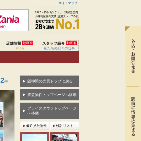
サイトマップ
動画有
動画有
店舗情報
スタッフ紹介
shop
私たちの日々の仕事
2
阪神間の売買トップに戻る
数
件
収益物件トップページへ移動
プライスダウントップページ
へ移動
最近見た物件
検討リスト