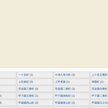
一ケ谷町
(1)
今津久寿川町
(2)
上ケ原五番
上田東町
(3)
上甲東園
(1)
神園町
(1)
苦楽園三番町
(2)
苦楽園二番町
(3)
苦楽園四番
2)
甲子園五番町
(1)
甲子園洲鳥町
(1)
甲子園二番
3)
甲陽園西山町
(2)
甲陽園東山町
(2)
甲陽園日之