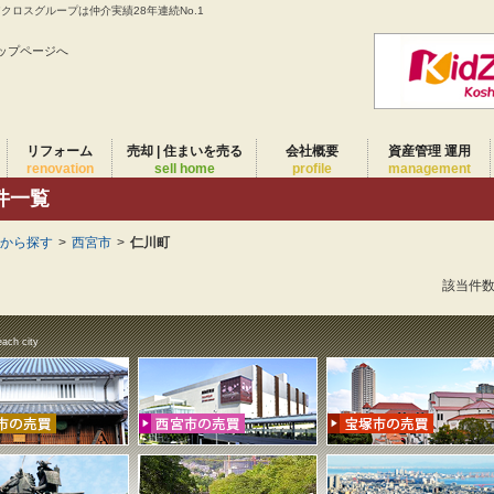
ロスグループは仲介実績28年連続No.1
ップページへ
リフォーム
売却 | 住まいを売る
会社概要
資産管理 運用
renovation
sell home
profile
management
件一覧
域から探す
>
西宮市
>
仁川町
該当件
each city