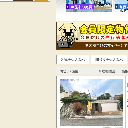
外観を拡大表示
間取りを拡大表示
間取り / 面積
所在地[階建]
価格