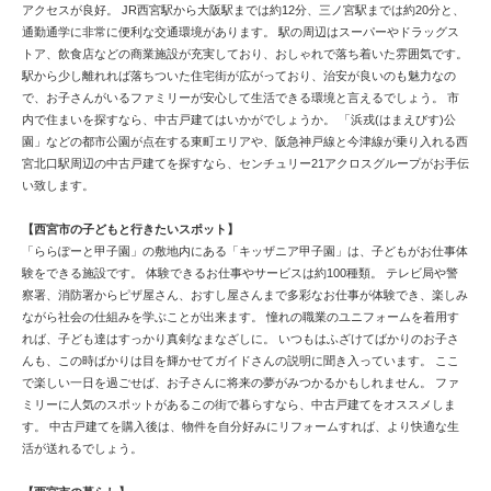
アクセスが良好。 JR西宮駅から大阪駅までは約12分、三ノ宮駅までは約20分と、
通勤通学に非常に便利な交通環境があります。 駅の周辺はスーパーやドラッグス
トア、飲食店などの商業施設が充実しており、おしゃれで落ち着いた雰囲気です。
駅から少し離れれば落ちついた住宅街が広がっており、治安が良いのも魅力なの
で、お子さんがいるファミリーが安心して生活できる環境と言えるでしょう。 市
内で住まいを探すなら、中古戸建てはいかがでしょうか。 「浜戎(はまえびす)公
園」などの都市公園が点在する東町エリアや、阪急神戸線と今津線が乗り入れる西
宮北口駅周辺の中古戸建てを探すなら、センチュリー21アクロスグループがお手伝
い致します。
【西宮市の子どもと行きたいスポット】
「ららぽーと甲子園」の敷地内にある「キッザニア甲子園」は、子どもがお仕事体
験をできる施設です。 体験できるお仕事やサービスは約100種類。 テレビ局や警
察署、消防署からピザ屋さん、おすし屋さんまで多彩なお仕事が体験でき、楽しみ
ながら社会の仕組みを学ぶことが出来ます。 憧れの職業のユニフォームを着用す
れば、子ども達はすっかり真剣なまなざしに。 いつもはふざけてばかりのお子さ
んも、この時ばかりは目を輝かせてガイドさんの説明に聞き入っています。 ここ
で楽しい一日を過ごせば、お子さんに将来の夢がみつかるかもしれません。 ファ
ミリーに人気のスポットがあるこの街で暮らすなら、中古戸建てをオススメしま
す。 中古戸建てを購入後は、物件を自分好みにリフォームすれば、より快適な生
活が送れるでしょう。