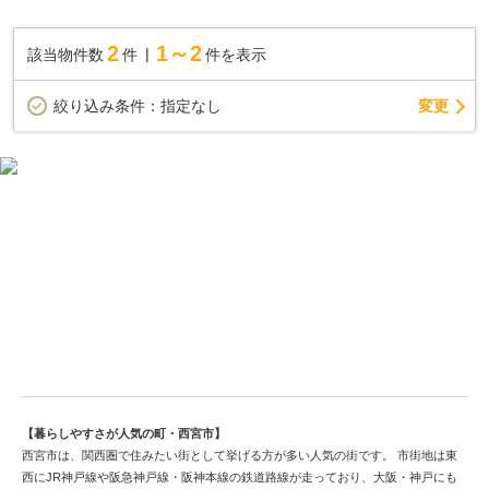
・厚床合板 強い耐震性に貢献
・他シックハウス対策やバリアフリー対策、省エネ性能などを実
2
1～2
該当物件数
件
件を表示
施対応した工法です
◇「住宅性能評価書」を全棟ダブル取得！
変更
絞り込み条件：
指定なし
住宅性能表示基準６項目で最高等級を取得
・耐震等級、耐風等級、劣化対策等級、維持管理対策等級、耐熱
等性能等級など
安心の住まい性能を第三者機関がチェック
※一部内観写真について、生活イメージが出来るようAIを使用し
て家具・家電・小物等を配置する加工済み
観光都市西宮市で中古戸建てを検討する
【暮らしやすさが人気の町・西宮市】
西宮市は、関西圏で住みたい街として挙げる方が多い人気の街です。 市街地は東
西にJR神戸線や阪急神戸線・阪神本線の鉄道路線が走っており、大阪・神戸にも