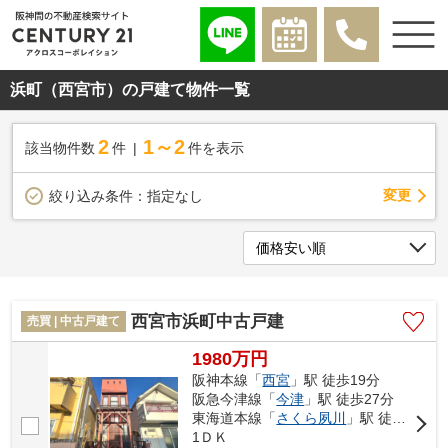
浜町（西宮市）の戸建て物件一覧
2
1～2
該当物件数
件
件を表示
変更
絞り込み条件：
指定なし
西宮市浜町中古戸建
売買 | 中古戸建て
1980万円
阪神本線「
西宮
」駅 徒歩19分
阪急今津線「
今津
」駅 徒歩27分
東海道本線「
さくら夙川
」駅 徒歩28分
1ＤＫ