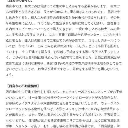
【西宮市の暮らし】
西宮市では、粗大ごみは電話にて収集の申し込みをする必要があります。 粗大ご
みの目安となる大きさは、長さが40cm以上、重さ5kg以上のものです。 電話で申
し込みをすると、粗大ごみ処理券の必要枚数と受付番号が伝えられます。 その番
号を処理券に記入し、ゴミに貼って指定された場所に出してください。 処理券は
市内のコンビニやスーパーなどで購入できます。 一度に申し込める粗大ごみの量
は、学習机2つ程度までです。 なお、直接「西部総合処理センター」にごみを持ち
込む場合も、搬入日の前日までに電話で予約が必要です。 ゴミ出しのルールにつ
いては、市で「ハローごみ ごみと資源の分け方・出し方」という小冊子を配布し
ています。 中古戸建てを購入後、お引越し手続きをする際に役所で入手しましょ
う。 ごみの排出量削減に取り組んでいる西宮市に暮らすなら、近隣に商業施設が
豊富で生活に便利な東町や、西宮北口駅の周辺の中古戸建物件や土地を探してみて
はいかがでしょうか。 飲食店が豊富ですから、外食をする場所にも困らないでし
ょう。
【西宮市の不動産情報】
西宮市の中古戸建て物件をお探しなら、センチュリー21アクロスグループがお手伝
いいたします。 オール電化の物件やウォークインクローゼットがある物件など、
お客様のライフスタイルや家族構成に合わせてご紹介いたします。 ウォークイン
クローゼットがある物件を選べば、衣類がスッキリ片付いて室内を有効活用するこ
とが出来ます。 また、室内に収納タンス等を置かなくても済むので、災害対策に
もなりますね。 住宅街が広がる西宮市東町エリアに暮らせば、近くに家電量販店
やホームセンターがあり、お引っ越し後の生活準備が容易です。 「西宮阪急」や