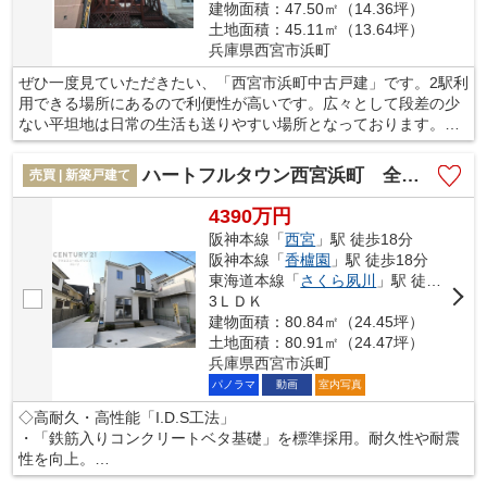
建物面積：47.50㎡（14.36坪）
土地面積：45.11㎡（13.64坪）
兵庫県西宮市浜町
ぜひ一度見ていただきたい、「西宮市浜町中古戸建」です。2駅利
用できる場所にあるので利便性が高いです。広々として段差の少
ない平坦地は日常の生活も送りやすい場所となっております。良
好な眺望が楽しめる物件です。お客様によって希望とする条件は
異なります。当社スタッフは希望条件をお伺いした上で、不動産
ハートフルタウン西宮浜町 全２区画
売買 | 新築戸建て
を紹介しております。
4390万円
阪神本線「
西宮
」駅 徒歩18分
阪神本線「
香櫨園
」駅 徒歩18分
東海道本線「
さくら夙川
」駅 徒歩22分
3ＬＤＫ
建物面積：80.84㎡（24.45坪）
土地面積：80.91㎡（24.47坪）
兵庫県西宮市浜町
パノラマ
動画
室内写真
◇高耐久・高性能「I.D.S工法」
・「鉄筋入りコンクリートベタ基礎」を標準採用。耐久性や耐震
性を向上。
・オリジナル固定金物「TロックⅡ」でしっかり固定