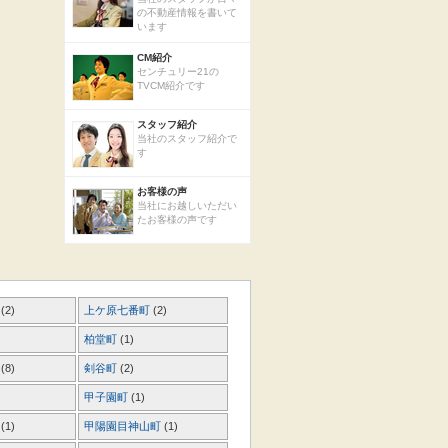
の不動産情報を書いて
います
CM紹介
センチュリー21の
TVCM紹介です
スタッフ紹介
当社のスタッフ紹介で
す
お客様の声
当社にお越しいただい
たお客様の声です
町
(2)
上ケ原七番町
(2)
柏堂町
(1)
町
(8)
剣谷町
(2)
甲子園町
(1)
町
(1)
甲陽園目神山町
(1)