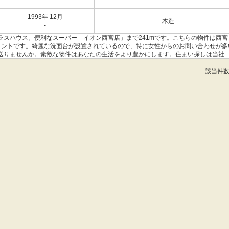
1993年 12月
木造
-
ラスハウス。便利なスーパー「イオン西宮店」まで241mです。こちらの物件は西宮
ポイントです。綺麗な洗面台が設置されているので、特に女性からのお問い合わせが多
送りませんか。素敵な物件はあなたの生活をより豊かにします。住まい探しは当社
該当件