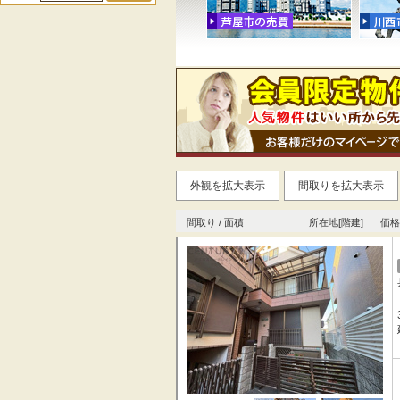
外観を拡大表示
間取りを拡大表示
間取り / 面積
所在地[階建]
価格