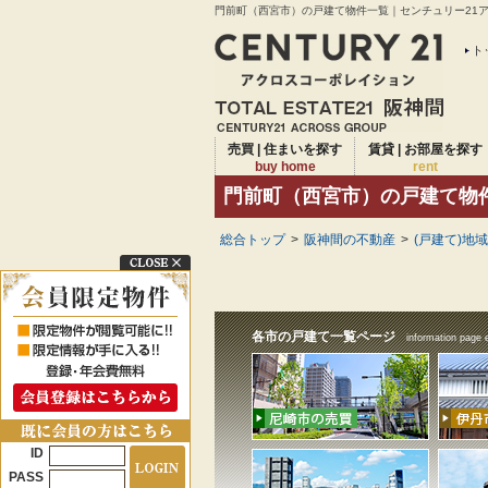
門前町（西宮市）の戸建て物件一覧｜センチュリー21アク
ト
売買 | 住まいを探す
賃貸 | お部屋を探す
buy home
rent
門前町（西宮市）の戸建て物
総合トップ
>
阪神間の不動産
>
(戸建て)地
各市の戸建て一覧ページ
information page 
ID
PASS