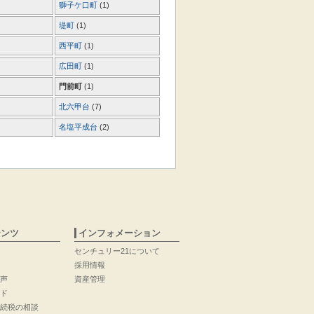
獅子ケ口町
(1)
堤町
(1)
西平町
(1)
広田町
(1)
門前町
(1)
北六甲台
(7)
名塩平成台
(2)
テンツ
インフォメーション
センチュリー21について
採用情報
声
資産管理
ド
続税の相談