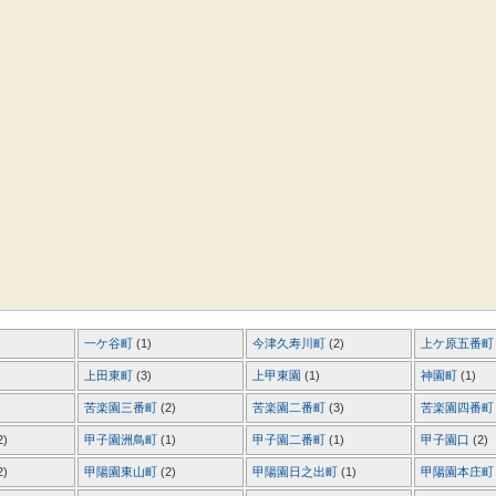
一ケ谷町
(1)
今津久寿川町
(2)
上ケ原五番
上田東町
(3)
上甲東園
(1)
神園町
(1)
苦楽園三番町
(2)
苦楽園二番町
(3)
苦楽園四番
2)
甲子園洲鳥町
(1)
甲子園二番町
(1)
甲子園口
(2)
2)
甲陽園東山町
(2)
甲陽園日之出町
(1)
甲陽園本庄