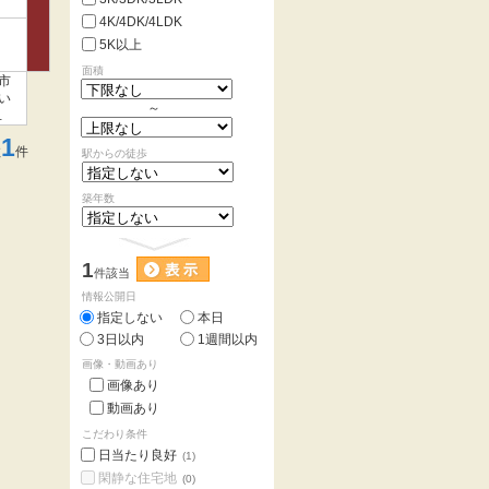
4K/4DK/4LDK
5K以上
面積
市
い
～
に
1
数
件
駅からの徒歩
築年数
1
件該当
情報公開日
指定しない
本日
3日以内
1週間以内
画像・動画あり
画像あり
動画あり
こだわり条件
日当たり良好
(1)
閑静な住宅地
(0)