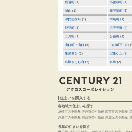
甑岩町
(1)
小曽根町
(1)
城山
(1)
新甲陽町
(1)
津門稲荷町
(1)
中島町
(1)
能登町
(1)
浜甲子園
(4)
二見町
(1)
分銅町
(1)
山口町上山口
(3)
山口町下山口
(
生瀬高台
(1)
宝生ケ丘
(2)
名塩さくら台
(7)
名塩
(2)
住まいを購入する
各地域の住まいを探す
尼崎市の不動産
伊丹市の不動産
西宮市の不動産
宝
芦屋市の不動産
川西市の不動産
東灘区の不動産
灘
各駅の住まいを探す