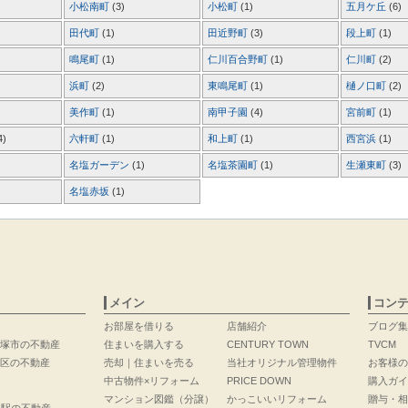
小松南町
(3)
小松町
(1)
五月ケ丘
(6)
田代町
(1)
田近野町
(3)
段上町
(1)
鳴尾町
(1)
仁川百合野町
(1)
仁川町
(2)
浜町
(2)
東鳴尾町
(1)
樋ノ口町
(2)
美作町
(1)
南甲子園
(4)
宮前町
(1)
4)
六軒町
(1)
和上町
(1)
西宮浜
(1)
名塩ガーデン
(1)
名塩茶園町
(1)
生瀬東町
(3)
名塩赤坂
(1)
メイン
コン
お部屋を借りる
店舗紹介
ブログ集
塚市の不動産
住まいを購入する
CENTURY TOWN
TVCM
区の不動産
売却｜住まいを売る
当社オリジナル管理物件
お客様の
中古物件×リフォーム
PRICE DOWN
購入ガイ
マンション図鑑（分譲）
かっこいいリフォーム
贈与・相