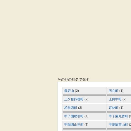
その他の町名で探す
愛宕山
(2)
石在町
(1)
上ケ原四番町
(2)
上田中町
(2)
柏堂西町
(2)
瓦林町
(1)
甲子園網引町
(1)
甲子園九番町
(
甲陽園山王町
(3)
甲陽園西山町
(