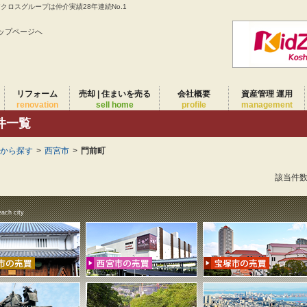
ロスグループは仲介実績28年連続No.1
ップページへ
リフォーム
売却 | 住まいを売る
会社概要
資産管理 運用
renovation
sell home
profile
management
件一覧
域から探す
>
西宮市
>
門前町
該当件
each city