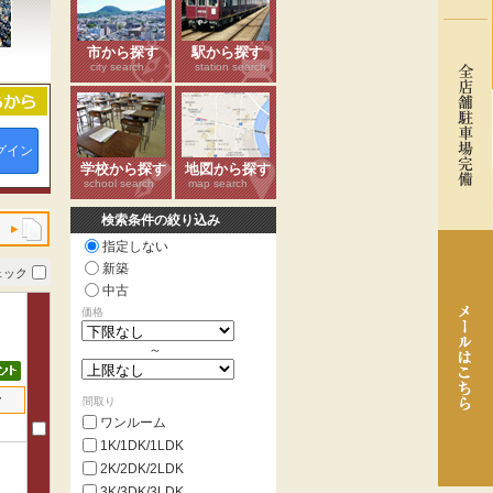
市から探す
駅から探す
city search
station search
グイン
学校から探す
地図から探す
school search
map search
検索条件の絞り込み
指定しない
新築
ェック
中古
価格
～
せ
間取り
ワンルーム
1K/1DK/1LDK
2K/2DK/2LDK
3K/3DK/3LDK