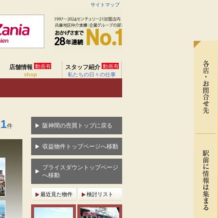
サイトマップ
動画有
動画有
店舗情報
スタッフ紹介
shop
私たちの日々の仕事
1
阪神間の売買トップに戻る
数
件
収益物件トップページへ移動
プライスダウントップページ
へ移動
最近見た物件
検討リスト