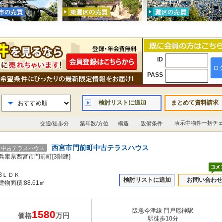
ID
ロ
PASS
検討リストに追加
まとめて資料請求
表示中物件一括チ
交通/徒歩分
築年数/方位
構造
設備条件
西宮市門前町中古テラスハウス
中古テラスハウス
兵庫県西宮市門前町[3階建]
3ＬＤＫ
検討リストに追加
お問い合わ
建物面積:88.61㎡
阪急今津線 門戸厄神駅
1580
価格
万円
駅徒歩10分