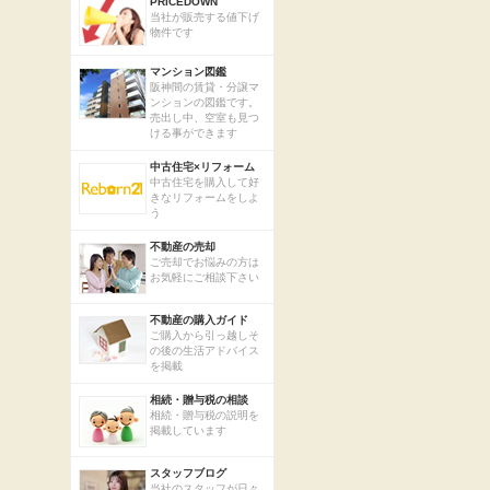
PRICEDOWN
当社が販売する値下げ
物件です
マンション図鑑
阪神間の賃貸・分譲マ
ンションの図鑑です。
売出し中、空室も見つ
ける事ができます
中古住宅×リフォーム
中古住宅を購入して好
きなリフォームをしよ
う
不動産の売却
ご売却でお悩みの方は
お気軽にご相談下さい
不動産の購入ガイド
ご購入から引っ越しそ
の後の生活アドバイス
を掲載
相続・贈与税の相談
相続・贈与税の説明を
掲載しています
スタッフブログ
当社のスタッフが日々