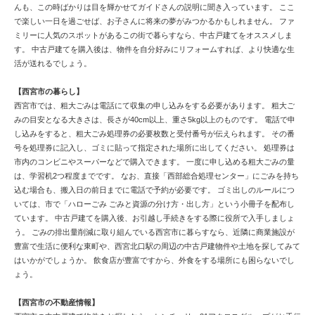
んも、この時ばかりは目を輝かせてガイドさんの説明に聞き入っています。 ここ
で楽しい一日を過ごせば、お子さんに将来の夢がみつかるかもしれません。 ファ
ミリーに人気のスポットがあるこの街で暮らすなら、中古戸建てをオススメしま
す。 中古戸建てを購入後は、物件を自分好みにリフォームすれば、より快適な生
活が送れるでしょう。
【西宮市の暮らし】
西宮市では、粗大ごみは電話にて収集の申し込みをする必要があります。 粗大ご
みの目安となる大きさは、長さが40cm以上、重さ5kg以上のものです。 電話で申
し込みをすると、粗大ごみ処理券の必要枚数と受付番号が伝えられます。 その番
号を処理券に記入し、ゴミに貼って指定された場所に出してください。 処理券は
市内のコンビニやスーパーなどで購入できます。 一度に申し込める粗大ごみの量
は、学習机2つ程度までです。 なお、直接「西部総合処理センター」にごみを持ち
込む場合も、搬入日の前日までに電話で予約が必要です。 ゴミ出しのルールにつ
いては、市で「ハローごみ ごみと資源の分け方・出し方」という小冊子を配布し
ています。 中古戸建てを購入後、お引越し手続きをする際に役所で入手しましょ
う。 ごみの排出量削減に取り組んでいる西宮市に暮らすなら、近隣に商業施設が
豊富で生活に便利な東町や、西宮北口駅の周辺の中古戸建物件や土地を探してみて
はいかがでしょうか。 飲食店が豊富ですから、外食をする場所にも困らないでし
ょう。
【西宮市の不動産情報】