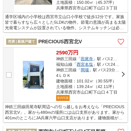
土地面積：150.00㎡（45.37坪）
兵庫県西宮市山口町下山口３丁目
通学区域内の小学校は西宮市立山口小学校で徒歩12分です。家族
皆で暮らすなら広々とした5LDKの物件。節電の意識が高まる太陽
光発電システムが設置されている物件。システムキッチンは必要
な物が組み込まれているため、すぐ調理できます。一戸建てを探
すのであれば、当社スタッフがお手伝いいたします。西宮市の神
PRECIOUS西宮北V
売買 | 新築戸建て
鉄三田線田尾寺周辺にある不動産のことならお任せ下さい。
2590万円
神鉄三田線「
田尾寺
」駅 バス2分 「下山口（西宮市）」 停歩4分
福知山線「
西宮名塩
」駅 バス24分 「下山口（西宮市）」 停歩5分
神鉄三田線「
岡場
」駅 バス23分 「下山口（西宮市）」 停歩5分
4ＬＤＫ
建物面積：101.02㎡（30.55坪）
土地面積：139.24㎡（42.11坪）
兵庫県西宮市山口町下山口４丁目
室内写真
神鉄三田線田尾寺駅周辺への引っ越しをお考えなら「PRECIOUS
西宮北V」。家から480mの場所には山口支所があります。家から
401mのところにJA兵庫六甲山口支店があります。建物面積が
101.02平米以上ある物件でゆったりと生活したい方にいかがでし
ょうか。これからの生活を、今までよりも快適なものにしません