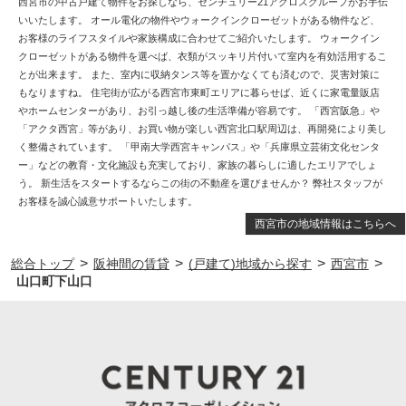
西宮市の中古戸建て物件をお探しなら、センチュリー21アクロスグループがお手伝
いいたします。 オール電化の物件やウォークインクローゼットがある物件など、
お客様のライフスタイルや家族構成に合わせてご紹介いたします。 ウォークイン
クローゼットがある物件を選べば、衣類がスッキリ片付いて室内を有効活用するこ
とが出来ます。 また、室内に収納タンス等を置かなくても済むので、災害対策に
もなりますね。 住宅街が広がる西宮市東町エリアに暮らせば、近くに家電量販店
やホームセンターがあり、お引っ越し後の生活準備が容易です。 「西宮阪急」や
「アクタ西宮」等があり、お買い物が楽しい西宮北口駅周辺は、再開発により美し
く整備されています。 「甲南大学西宮キャンパス」や「兵庫県立芸術文化センタ
ー」などの教育・文化施設も充実しており、家族の暮らしに適したエリアでしょ
う。 新生活をスタートするならこの街の不動産を選びませんか？ 弊社スタッフが
お客様を誠心誠意サポートいたします。
西宮市の地域情報はこちらへ
>
>
>
>
総合トップ
阪神間の賃貸
(戸建て)地域から探す
西宮市
山口町下山口