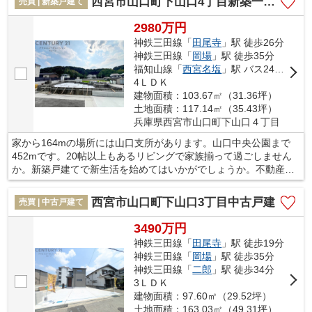
西宮市山口町下山口4丁目新築一戸建て
売買 | 新築戸建て
か。まずはお住まいをよりよいものにしていきましょう。ぜひ当
社での不動産探しをご検討ください。
2980万円
神鉄三田線「
田尾寺
」駅 徒歩26分
神鉄三田線「
岡場
」駅 徒歩35分
福知山線「
西宮名塩
」駅 バス24分 「下山口（西宮市）」 停歩3分
4ＬＤＫ
建物面積：103.67㎡（31.36坪）
土地面積：117.14㎡（35.43坪）
兵庫県西宮市山口町下山口４丁目
家から164mの場所には山口支所があります。山口中央公園まで
452mです。20帖以上もあるリビングで家族揃って過ごしません
か。新築戸建てで新生活を始めてはいかがでしょうか。不動産を
求める上で、何かご不明な点などございましたら、お気軽にご質
問ください。不動産購入で失敗をしないためにも、気になること
西宮市山口町下山口3丁目中古戸建
売買 | 中古戸建て
は全て解決しておきましょう。
3490万円
神鉄三田線「
田尾寺
」駅 徒歩19分
神鉄三田線「
岡場
」駅 徒歩35分
神鉄三田線「
二郎
」駅 徒歩34分
3ＬＤＫ
建物面積：97.60㎡（29.52坪）
土地面積：163.03㎡（49.31坪）