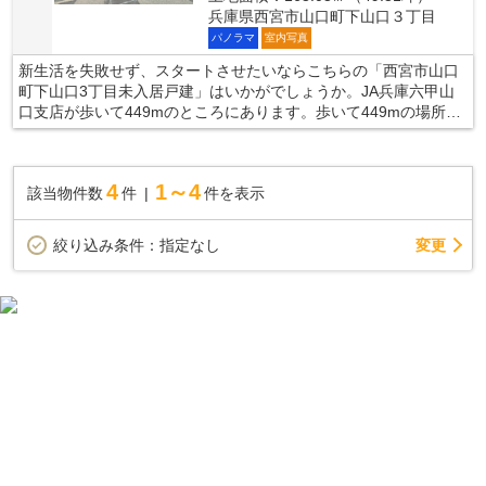
兵庫県西宮市山口町下山口３丁目
パノラマ
室内写真
新生活を失敗せず、スタートさせたいならこちらの「西宮市山口
町下山口3丁目未入居戸建」はいかがでしょうか。JA兵庫六甲山
口支店が歩いて449mのところにあります。歩いて449mの場所
に、JA兵庫六甲 農協市場館 彩菜やまぐちがあります。TVインタ
ーホン付きでお子様のお留守番も安心です。不動産のことは当社
にお任せ下さい。お客様のご希望に適った不動産をお探しいたし
4
1～4
該当物件数
件
件を表示
ます。ぜひ当社の利用をご検討くださいませ。お問い合わせをお
待ちしております。
変更
絞り込み条件：
指定なし