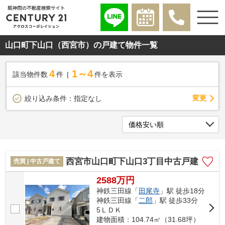
山口町下山口（西宮市）の戸建て物件一覧
4
1～4
該当物件数
件
件を表示
変更
絞り込み条件：
指定なし
西宮市山口町下山口3丁目中古戸建
売買 | 中古戸建て
2588万円
神鉄三田線「
田尾寺
」駅 徒歩18分
神鉄三田線「
二郎
」駅 徒歩33分
5ＬＤＫ
建物面積：104.74㎡（31.68坪）