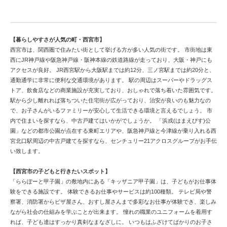
観光都市西宮市で中古戸建てを検討する
【暮らしやすさが人気の町・西宮市】
西宮市は、関西圏で住みたい街として挙げる方が多い人気の街です。 市街地は東
西にJR神戸線や阪急神戸線・阪神本線の鉄道路線が走っており、大阪・神戸にも
アクセスが良好。 JR西宮駅から大阪駅までは約12分、三ノ宮駅までは約20分と、
通勤通学に非常に便利な交通環境があります。 駅の周辺はスーパーやドラッグス
トア、飲食店などの商業施設が充実しており、おしゃれで落ち着いた雰囲気です。
駅から少し離れれば落ちついた住宅街が広がっており、治安が良いのも魅力なの
で、お子さんがいるファミリーが安心して生活できる環境と言えるでしょう。 市
内で住まいを探すなら、中古戸建てはいかがでしょうか。 「浜戎(はまえびす)公
園」などの都市公園が点在する東町エリアや、阪急神戸線と今津線が乗り入れる西
宮北口駅周辺の中古戸建てを探すなら、センチュリー21アクロスグループがお手伝
い致します。
【西宮市の子どもと行きたいスポット】
「ららぽーと甲子園」の敷地内にある「キッザニア甲子園」は、子どもがお仕事体
験をできる施設です。 体験できるお仕事やサービスは約100種類。 テレビ局や警
察署、消防署からピザ屋さん、おすし屋さんまで多彩なお仕事が体験でき、楽しみ
ながら社会の仕組みを学ぶことが出来ます。 憧れの職業のユニフォームを着用す
れば、子ども達はすっかり真剣なまなざしに。 いつもはふざけてばかりのお子さ