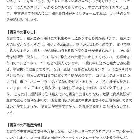
で楽しい一日を過ごせば、お子さんに将来の夢がみつかるかもしれません。 ファ
ミリーに人気のスポットがあるこの街で暮らすなら、中古戸建てをオススメしま
す。 中古戸建てを購入後は、物件を自分好みにリフォームすれば、より快適な生
活が送れるでしょう。
【西宮市の暮らし】
西宮市では、粗大ごみは電話にて収集の申し込みをする必要があります。 粗大ご
みの目安となる大きさは、長さが40cm以上、重さ5kg以上のものです。 電話で申
し込みをすると、粗大ごみ処理券の必要枚数と受付番号が伝えられます。 その番
号を処理券に記入し、ゴミに貼って指定された場所に出してください。 処理券は
市内のコンビニやスーパーなどで購入できます。 一度に申し込める粗大ごみの量
は、学習机2つ程度までです。 なお、直接「西部総合処理センター」にごみを持ち
込む場合も、搬入日の前日までに電話で予約が必要です。 ゴミ出しのルールにつ
いては、市で「ハローごみ ごみと資源の分け方・出し方」という小冊子を配布し
ています。 中古戸建てを購入後、お引越し手続きをする際に役所で入手しましょ
う。 ごみの排出量削減に取り組んでいる西宮市に暮らすなら、近隣に商業施設が
豊富で生活に便利な東町や、西宮北口駅の周辺の中古戸建物件や土地を探してみて
はいかがでしょうか。 飲食店が豊富ですから、外食をする場所にも困らないでし
ょう。
【西宮市の不動産情報】
西宮市の中古戸建て物件をお探しなら、センチュリー21アクロスグループがお手伝
いいたします。 オール電化の物件やウォークインクローゼットがある物件など、