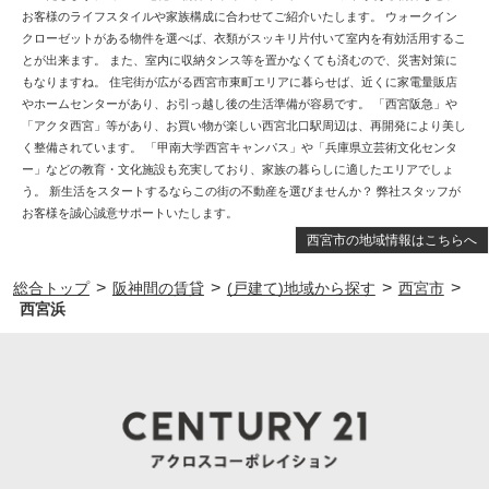
お客様のライフスタイルや家族構成に合わせてご紹介いたします。 ウォークイン
クローゼットがある物件を選べば、衣類がスッキリ片付いて室内を有効活用するこ
とが出来ます。 また、室内に収納タンス等を置かなくても済むので、災害対策に
もなりますね。 住宅街が広がる西宮市東町エリアに暮らせば、近くに家電量販店
やホームセンターがあり、お引っ越し後の生活準備が容易です。 「西宮阪急」や
「アクタ西宮」等があり、お買い物が楽しい西宮北口駅周辺は、再開発により美し
く整備されています。 「甲南大学西宮キャンパス」や「兵庫県立芸術文化センタ
ー」などの教育・文化施設も充実しており、家族の暮らしに適したエリアでしょ
う。 新生活をスタートするならこの街の不動産を選びませんか？ 弊社スタッフが
お客様を誠心誠意サポートいたします。
西宮市の地域情報はこちらへ
>
>
>
>
総合トップ
阪神間の賃貸
(戸建て)地域から探す
西宮市
西宮浜