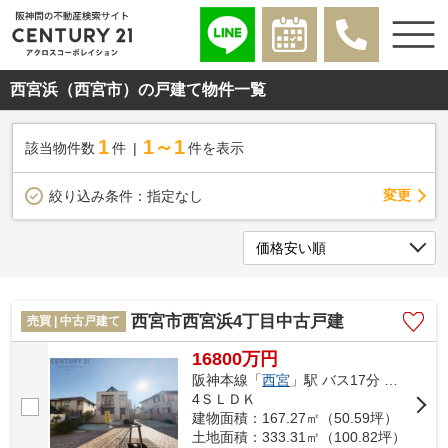
西宮浜（西宮市）の戸建て物件一覧
1
1～1
該当物件数
件
件を表示
変更
絞り込み条件：
指定なし
西宮市西宮浜4丁目中古戸建
売買 | 中古戸建て
16800万円
阪神本線「
西宮
」駅 バス17分 「マリナパーク南」 停歩3分
4ＳＬＤＫ
建物面積：167.27㎡（50.59坪）
土地面積：333.31㎡（100.82坪）