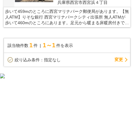
兵庫県西宮市西宮浜４丁目
歩いて459mのところに西宮マリナパーク郵便局があります。【無
人ATM】りそな銀行 西宮マリナパークシティ出張所 無人ATMが
歩いて460mのところにあります。足元から暖まる床暖房付きで
す。3口コンロが付いているので、3つの料理を同時に進められて
時短につながります。ご家族との穏やかな時間は、何にもかえが
たい幸せなものです。その大切な時間を、より快適な住環境で送
1
1～1
該当物件数
件
件を表示
りませんか。当社が不動産探しのサポートを致します。
変更
絞り込み条件：
指定なし
観光都市西宮市で中古戸建てを検討する