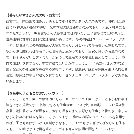
【暮らしやすさが人気の町・西宮市】
西宮市は、関西圏で住みたい街として挙げる方が多い人気の街です。 市街地は東
西にJR神戸線や阪急神戸線・阪神本線の鉄道路線が走っており、大阪・神戸にも
アクセスが良好。 JR西宮駅から大阪駅までは約12分、三ノ宮駅までは約20分と、
通勤通学に非常に便利な交通環境があります。 駅の周辺はスーパーやドラッグス
トア、飲食店などの商業施設が充実しており、おしゃれで落ち着いた雰囲気です。
駅から少し離れれば落ちついた住宅街が広がっており、治安が良いのも魅力なの
で、お子さんがいるファミリーが安心して生活できる環境と言えるでしょう。 市
内で住まいを探すなら、中古戸建てはいかがでしょうか。 「浜戎(はまえびす)公
園」などの都市公園が点在する東町エリアや、阪急神戸線と今津線が乗り入れる西
宮北口駅周辺の中古戸建てを探すなら、センチュリー21アクロスグループがお手伝
い致します。
【西宮市の子どもと行きたいスポット】
「ららぽーと甲子園」の敷地内にある「キッザニア甲子園」は、子どもがお仕事体
験をできる施設です。 体験できるお仕事やサービスは約100種類。 テレビ局や警
察署、消防署からピザ屋さん、おすし屋さんまで多彩なお仕事が体験でき、楽しみ
ながら社会の仕組みを学ぶことが出来ます。 憧れの職業のユニフォームを着用す
れば、子ども達はすっかり真剣なまなざしに。 いつもはふざけてばかりのお子さ
んも、この時ばかりは目を輝かせてガイドさんの説明に聞き入っています。 ここ