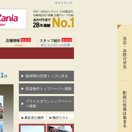
サイトマップ
動画有
動画有
店舗情報
スタッフ紹介
shop
私たちの日々の仕事
1
阪神間の売買トップに戻る
数
件
収益物件トップページへ移動
プライスダウントップページ
へ移動
最近見た物件
検討リスト