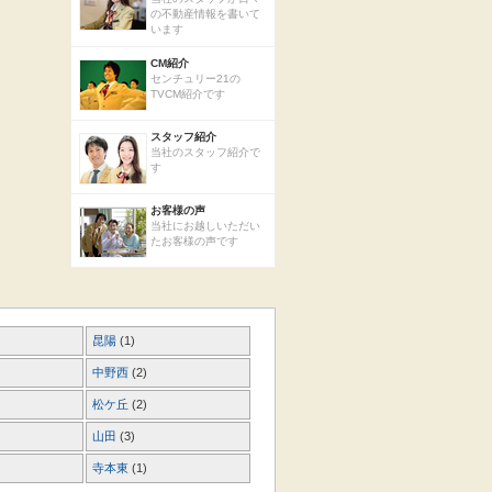
の不動産情報を書いて
います
CM紹介
センチュリー21の
TVCM紹介です
スタッフ紹介
当社のスタッフ紹介で
す
お客様の声
当社にお越しいただい
たお客様の声です
昆陽
(1)
中野西
(2)
松ケ丘
(2)
山田
(3)
寺本東
(1)