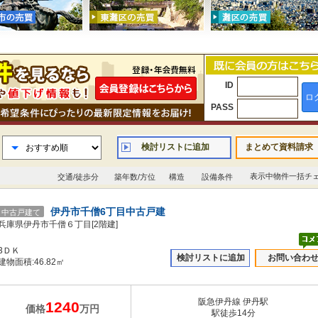
ID
ロ
PASS
検討リストに追加
まとめて資料請求
表示中物件一括チ
交通/徒歩分
築年数/方位
構造
設備条件
伊丹市千僧6丁目中古戸建
中古戸建て
兵庫県伊丹市千僧６丁目[2階建]
3ＤＫ
検討リストに追加
お問い合わ
建物面積:46.82㎡
阪急伊丹線 伊丹駅
1240
価格
万円
駅徒歩14分