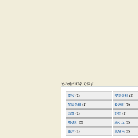
その他の町名で探す
荒牧
(1)
安堂寺町
(3)
昆陽泉町
(1)
鈴原町
(5)
西野
(1)
野間
(1)
瑞穂町
(2)
緑ケ丘
(2)
桑津
(1)
荒牧南
(2)