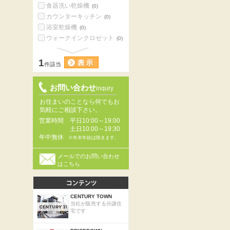
食器洗い乾燥機
(0)
カウンターキッチン
(0)
浴室乾燥機
(0)
ウォークインクロゼット
(0)
1
件該当
お問い合わせ
inqury
お住まいのことなら何でもお
気軽にご相談下さい。
営業時間
平日10:00～19:00
土日10:00～19:30
年中無休
※年末年始は除きます。
メールでのお問い合わせ
はこちら
CENTURY TOWN
当社が販売する分譲住
宅です