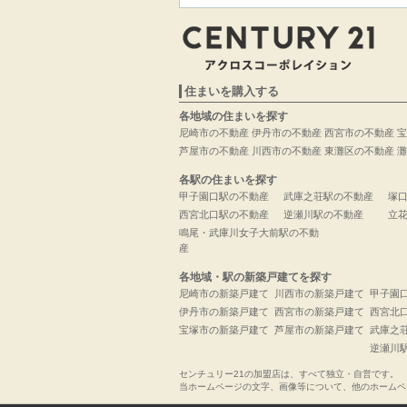
住まいを購入する
各地域の住まいを探す
尼崎市の不動産
伊丹市の不動産
西宮市の不動産
宝
芦屋市の不動産
川西市の不動産
東灘区の不動産
灘
各駅の住まいを探す
甲子園口駅の不動産
武庫之荘駅の不動産
塚
西宮北口駅の不動産
逆瀬川駅の不動産
立
鳴尾・武庫川女子大前駅の不動
産
各地域・駅の新築戸建てを探す
尼崎市の新築戸建て
川西市の新築戸建て
甲子園
伊丹市の新築戸建て
西宮市の新築戸建て
西宮北
宝塚市の新築戸建て
芦屋市の新築戸建て
武庫之
逆瀬川
センチュリー21の加盟店は、すべて独立・自営です。
当ホームページの文字、画像等について、他のホームペ