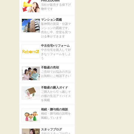
PRICEDOWN
当社が販売する値下げ
物件です
マンション図鑑
阪神間の賃貸・分譲マ
ンションの図鑑です。
売出し中、空室も見つ
ける事ができます
中古住宅×リフォーム
中古住宅を購入して好
きなリフォームをしよ
う
不動産の売却
ご売却でお悩みの方は
お気軽にご相談下さい
不動産の購入ガイド
ご購入から引っ越しそ
の後の生活アドバイス
を掲載
相続・贈与税の相談
相続・贈与税の説明を
掲載しています
スタッフブログ
当社のスタッフが日々