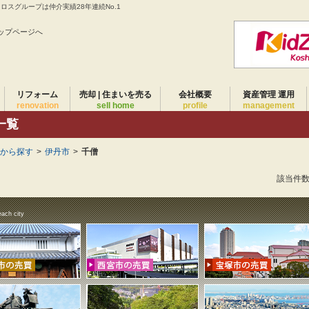
スグループは仲介実績28年連続No.1
ップページへ
リフォーム
売却 | 住まいを売る
会社概要
資産管理 運用
renovation
sell home
profile
management
一覧
域から探す
>
伊丹市
>
千僧
該当件
each city