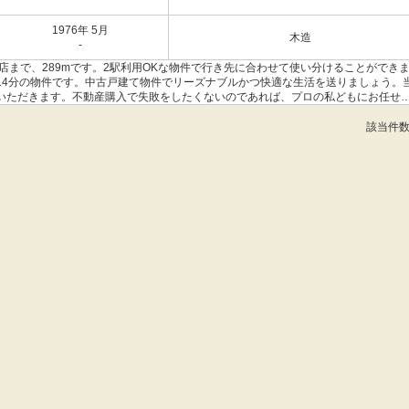
1976年 5月
木造
-
店まで、289mです。2駅利用OKな物件で行き先に合わせて使い分けることができ
14分の物件です。中古戸建て物件でリーズナブルかつ快適な生活を送りましょう。
いただきます。不動産購入で失敗をしたくないのであれば、プロの私どもにお任せ
該当件