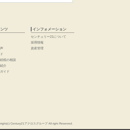
テンツ
インフォメーション
センチュリー21について
採用情報
声
資産管理
ド
続税の相談
紹介
ガイド
right(c) Century21アクロスグループ All right Reserved.