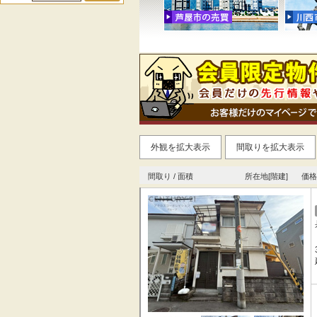
外観を拡大表示
間取りを拡大表示
間取り / 面積
所在地[階建]
価格