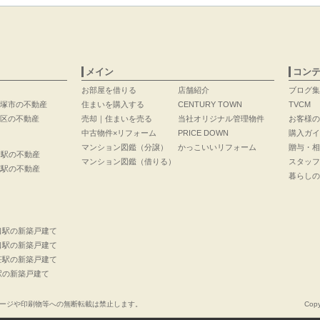
メイン
コン
お部屋を借りる
店舗紹介
ブログ集
塚市の不動産
住まいを購入する
CENTURY TOWN
TVCM
区の不動産
売却｜住まいを売る
当社オリジナル管理物件
お客様の
中古物件×リフォーム
PRICE DOWN
購入ガイ
マンション図鑑（分譲）
かっこいいリフォーム
贈与・相
口駅の不動産
マンション図鑑（借りる）
スタッフ
花駅の不動産
暮らしの
口駅の新築戸建て
口駅の新築戸建て
荘駅の新築戸建て
駅の新築戸建て
ージや印刷物等への無断転載は禁止します。
Copy