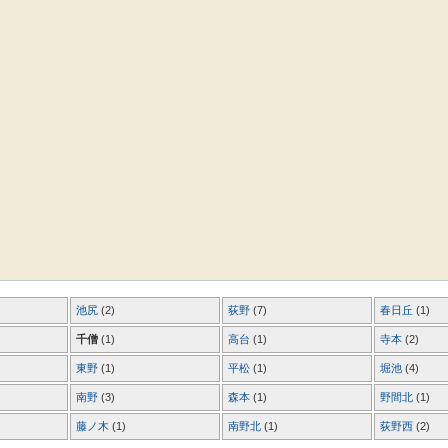
池尻
(2)
荻野
(7)
春日丘
(1)
千僧
(1)
高台
(1)
寺本
(2)
東野
(1)
平松
(1)
堀池
(4)
南野
(3)
森本
(1)
野間北
(1)
藤ノ木
(1)
南野北
(1)
荻野西
(2)