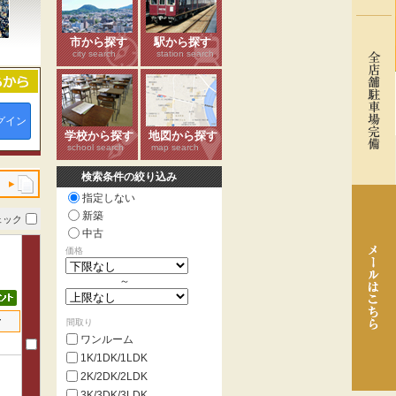
市から探す
駅から探す
city search
station search
グイン
学校から探す
地図から探す
school search
map search
検索条件の絞り込み
指定しない
新築
ェック
中古
価格
～
せ
間取り
ワンルーム
1K/1DK/1LDK
2K/2DK/2LDK
3K/3DK/3LDK