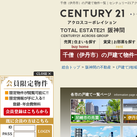
千僧（伊丹市）の戸建て物件一覧｜センチュリー21アクロ
ト
売買 | 住まいを探す
賃貸 | お部屋を探す
buy home
rent
千僧（伊丹市）の戸建て物件
総合トップ
>
阪神間の不動産
>
(戸建て)地
各市の戸建て一覧ページ
information page 
ID
PASS