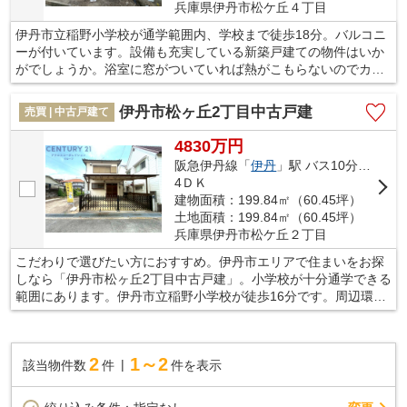
兵庫県伊丹市松ケ丘４丁目
伊丹市立稲野小学校が通学範囲内、学校まで徒歩18分。バルコニ
ーが付いています。設備も充実している新築戸建ての物件はいか
がでしょうか。浴室に窓がついていれば熱がこもらないのでカビ
になりません。生活環境が整った伊丹市なら、きっと充実した生
活が送れるでしょう。不動産購入をお考えであれば、お気軽にお
伊丹市松ヶ丘2丁目中古戸建
売買 | 中古戸建て
問い合わせください。
4830万円
阪急伊丹線「
伊丹
」駅 バス10分 「松ヶ丘」 停歩3分
4ＤＫ
建物面積：199.84㎡（60.45坪）
土地面積：199.84㎡（60.45坪）
兵庫県伊丹市松ケ丘２丁目
こだわりで選びたい方におすすめ。伊丹市エリアで住まいをお探
しなら「伊丹市松ヶ丘2丁目中古戸建」。小学校が十分通学できる
範囲にあります。伊丹市立稲野小学校が徒歩16分です。周辺環境
も充実している中古の戸建て物件です。クローゼット付きの物件
です。ご希望に沿った一戸建てをご紹介致します。伊丹市の阪急
伊丹線伊丹付近でマイホームの購入をお考えなら、お気軽にお問
2
1～2
該当物件数
件
件を表示
い合わせください。