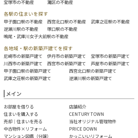
宝塚市の不動産
灘区の不動産
各駅の住まいを探す
甲子園口駅の不動産
西宮北口駅の不動産
武庫之荘駅の不動産
逆瀬川駅の不動産
塚口駅の不動産
鳴尾・武庫川女子大前駅の不動産
各地域・駅の新築戸建てを探す
尼崎市の新築戸建て
伊丹市の新築戸建て
宝塚市の新築戸建て
川西市の新築戸建て
西宮市の新築戸建て
芦屋市の新築戸建て
甲子園口駅の新築戸建て
西宮北口駅の新築戸建て
武庫之荘駅の新築戸建て
逆瀬川駅の新築戸建て
メイン
お部屋を借りる
店舗紹介
住まいを購入する
CENTURY TOWN
売却｜住まいを売る
当社オリジナル管理物件
中古物件×リフォーム
PRICE DOWN
マンション図鑑（分譲）
かっこいいリフォーム