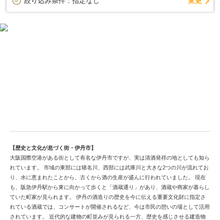
変更
絞り込み条件：
指定なし
ベッドタウン伊丹市で、中古戸建探し
【歴史と文化が息づく街・伊丹市】
大阪国際空港がある街として有名な伊丹市ですが、実は清酒発祥の地としても知ら
れています。 市域の東部には猪名川、西部には武庫川と大きな2つの川が流れてお
り、水に恵まれたことから、古くから酒の生産が盛んに行われていました。 現在
も、阪急伊丹駅から東に向かって歩くと「酒蔵通り」があり、酒蔵や商家が暮らし
ていた町家が見られます。 伊丹の酒造りの歴史を今に伝える重要文化財に指定さ
れている酒蔵では、コンサートが開催されるなど、今は市民の憩いの場として活用
されています。 近代的な建物の町並みが見られる一方、歴史を感じさせる建造物