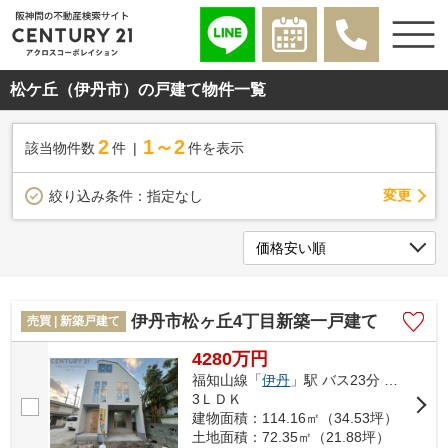
松ケ丘（伊丹市）の戸建て物件一覧
2
1～2
該当物件数
件
件を表示
変更
絞り込み条件：
指定なし
伊丹市松ヶ丘4丁目新築一戸建て
売買 | 新築戸建て
4280万円
福知山線「
伊丹
」駅 バス23分 「天神川団地」 停歩7分
3ＬＤＫ
建物面積：114.16㎡（34.53坪）
土地面積：72.35㎡（21.88坪）