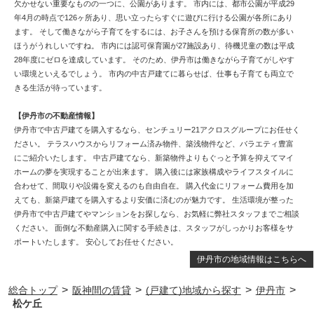
欠かせない重要なものの一つに、公園があります。 市内には、都市公園が平成29
年4月の時点で126ヶ所あり、思い立ったらすぐに遊びに行ける公園が各所にあり
ます。 そして働きながら子育てをするには、お子さんを預ける保育所の数が多い
ほうがうれしいですね。 市内には認可保育園が27施設あり、待機児童の数は平成
28年度にゼロを達成しています。 そのため、伊丹市は働きながら子育てがしやす
い環境といえるでしょう。 市内の中古戸建てに暮らせば、仕事も子育ても両立で
きる生活が待っています。
【伊丹市の不動産情報】
伊丹市で中古戸建てを購入するなら、センチュリー21アクロスグループにお任せく
ださい。 テラスハウスからリフォーム済み物件、築浅物件など、バラエティ豊富
にご紹介いたします。 中古戸建てなら、新築物件よりもぐっと予算を抑えてマイ
ホームの夢を実現することが出来ます。 購入後には家族構成やライフスタイルに
合わせて、間取りや設備を変えるのも自由自在。 購入代金にリフォーム費用を加
えても、新築戸建てを購入するより安価に済むのが魅力です。 生活環境が整った
伊丹市で中古戸建てやマンションをお探しなら、お気軽に弊社スタッフまでご相談
ください。 面倒な不動産購入に関する手続きは、スタッフがしっかりお客様をサ
ポートいたします。 安心してお任せください。
伊丹市の地域情報はこちらへ
>
>
>
>
総合トップ
阪神間の賃貸
(戸建て)地域から探す
伊丹市
松ケ丘