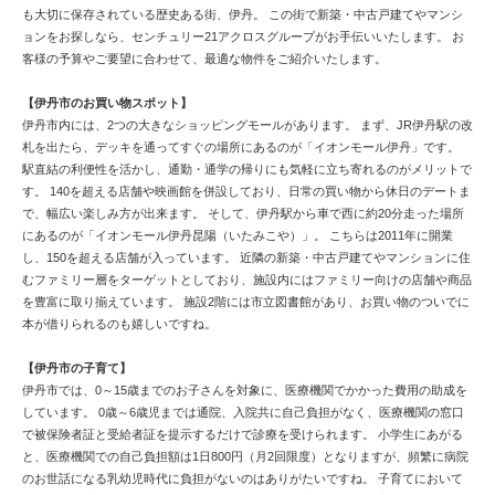
も大切に保存されている歴史ある街、伊丹。 この街で新築・中古戸建てやマンシ
ョンをお探しなら、センチュリー21アクロスグループがお手伝いいたします。 お
客様の予算やご要望に合わせて、最適な物件をご紹介いたします。
【伊丹市のお買い物スポット】
伊丹市内には、2つの大きなショッピングモールがあります。 まず、JR伊丹駅の改
札を出たら、デッキを通ってすぐの場所にあるのが「イオンモール伊丹」です。
駅直結の利便性を活かし、通勤・通学の帰りにも気軽に立ち寄れるのがメリットで
す。 140を超える店舗や映画館を併設しており、日常の買い物から休日のデートま
で、幅広い楽しみ方が出来ます。 そして、伊丹駅から車で西に約20分走った場所
にあるのが「イオンモール伊丹昆陽（いたみこや）」。 こちらは2011年に開業
し、150を超える店舗が入っています。 近隣の新築・中古戸建てやマンションに住
むファミリー層をターゲットとしており、施設内にはファミリー向けの店舗や商品
を豊富に取り揃えています。 施設2階には市立図書館があり、お買い物のついでに
本が借りられるのも嬉しいですね。
【伊丹市の子育て】
伊丹市では、0～15歳までのお子さんを対象に、医療機関でかかった費用の助成を
しています。 0歳～6歳児までは通院、入院共に自己負担がなく、医療機関の窓口
で被保険者証と受給者証を提示するだけで診療を受けられます。 小学生にあがる
と、医療機関での自己負担額は1日800円（月2回限度）となりますが、頻繁に病院
のお世話になる乳幼児時代に負担がないのはありがたいですね。 子育てにおいて