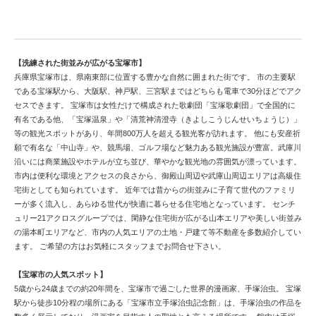
宝塚市で中古戸建てを検討するならこちら
【洗練された街並みが広がる宝塚市】
兵庫県宝塚市は、県南東部に位置する豊かな自然に囲まれた街です。 市の主要駅
である宝塚駅から、大阪駅、神戸駅、三宮駅まではどちらも電車で30分ほどでアク
セスできます。 宝塚市は女性だけで構成された歌劇団「宝塚歌劇団」で全国的に
有名である他、「宝塚温泉」や「清荒神清澄寺（きよしこうじんせいちょうじ）」
等の観光スポットがあり、年間800万人を超える観光客が訪れます。 他にも安産祈
願で有名な「中山寺」や、競馬場、ゴルフ場など魅力ある観光施設が豊富。武庫川
沿いには商業施設やホテルが立ち並び、華やかな観光地の雰囲気が漂っています。
市内は便利な環境とアクセスの良さから、御殿山周辺や武庫山周辺エリアは高級住
宅街としても知られています。 近年では昔からの街並みに子育て世代のファミリ
ーが多く流入し、あらゆる世代が快適に暮らせる住宅地となっています。 センチ
ュリー21アクロスグループでは、閑静な住宅街が広がる山本エリアや美しい街並み
の湯本町エリアなど、市内の人気エリアの土地・戸建て等不動産を多数紹介してい
ます。 ご希望の方はお気軽にスタッフまでお問合せ下さい。
【宝塚市の人気スポット】
5歳から24歳までの約20年間を、宝塚市で過ごした世界的漫画家、手塚治虫。 宝塚
駅から徒歩10分程の場所にある「宝塚市立手塚治虫記念館」は、手塚治虫の作品を