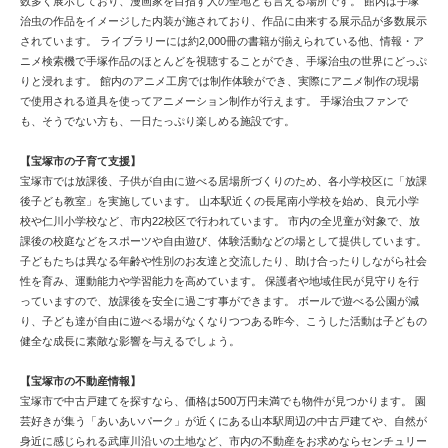
数多く展示しており、漫画家を目指す人の聖地とも言える場所です。 館内は手塚
治虫の作品をイメージした内装が施されており、作品に由来する展示品が多数展示
されています。 ライブラリーには約2,000冊の書籍が揃えられている他、情報・ア
ニメ検索機で手塚作品のほとんどを視聴することができ、手塚治虫の世界にどっぷ
りと浸れます。 館内のアニメ工房では制作体験ができ、実際にアニメ制作の現場
で使用される道具を使ってアニメーション制作が行えます。 手塚治虫ファンで
も、そうでない方も、一日たっぷり楽しめる施設です。
【宝塚市の子育て支援】
宝塚市では放課後、子供が自由に遊べる居場所づくりのため、各小学校区に「放課
後子ども教室」を実施しています。 山本駅近くの長尾南小学校を始め、良元小学
校や仁川小学校など、市内22校区で行われています。 市内の全児童が対象で、放
課後の校庭などをスポーツや自由遊び、体験活動などの場として提供しています。
子どもたちは異なる年齢や性別のお友達と交流したり、助け合ったりしながら社会
性を育み、運動能力や学習能力を高めています。 保護者や地域住民が見守りを行
っていますので、放課後を安全に過ごす事ができます。 ボールで遊べる公園が減
り、子ども達が自由に遊べる場がなくなりつつある昨今、こうした活動は子どもの
健全な成長に素敵な影響を与えるでしょう。
【宝塚市の不動産情報】
宝塚市で中古戸建てを探すなら、価格は500万円未満でも物件が見つかります。 園
芸好きが集う「あいあいパーク」が近くにある山本駅周辺の中古戸建てや、自然が
身近に感じられる武庫川沿いの土地など、市内の不動産をお求めならセンチュリー