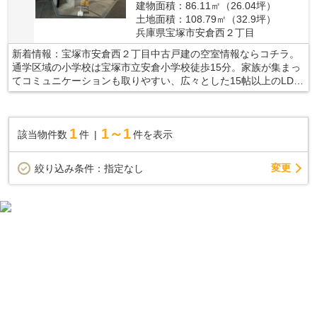
建物面積：86.11㎡（26.04坪）
土地面積：108.79㎡（32.9坪）
兵庫県宝塚市安倉西２丁目
新着情報：宝塚市安倉西２丁目中古戸建の空室情報ならコチラ。
通学区域の小学校は宝塚市立安倉小学校徒歩15分。家族が集まっ
てコミュニケーションも取りやすい、広々とした15帖以上のLDK
となっております。すぐに入居できるので、お待ちいただくこと
はありません。宝塚市の阪急今津線逆瀬川周辺には、マイホーム
に相応しい一戸建て情報が豊富です。引っ越しをお考えの方は、
1
1～1
該当物件数
件
件を表示
お気軽にご連絡ください。
変更
絞り込み条件：
指定なし