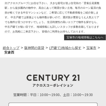
21アクロスグループにお任せ下さい。 大きな邸宅が並ぶ住宅街の「雲雀丘花屋敷
駅」から徒歩圏内の物件や、高台にあって眺望が良い土地、毎月のローン返済の負
担が軽くできる中古マンションなど、ご希望に応じて不動産情報をご紹介致しま
す。 中古戸建ては新築よりも物件数が多いので、選択肢が豊富なうえ人気エリア
でも物件が見つけやすいでしょう。 生活利便性の高いエリアで物件を探すなら、
中古戸建てが狙い目です。 地域情報にも詳しいスタッフが多数在籍しております
ので、お気軽にご来店下さい。 皆様のご利用をお待ちしております。
宝塚市の地域情報はこちらへ
>
>
>
>
総合トップ
阪神間の賃貸
(戸建て)地域から探す
宝塚市
安倉西
営業時間：
平日：10:00～19:00、土日：10:00～19:30