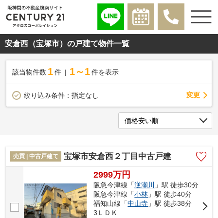
安倉西（宝塚市）の戸建て物件一覧
1
1～1
該当物件数
件
件を表示
変更
絞り込み条件：
指定なし
宝塚市安倉西２丁目中古戸建
売買 | 中古戸建て
2999万円
阪急今津線「
逆瀬川
」駅 徒歩30分
阪急今津線「
小林
」駅 徒歩40分
福知山線「
中山寺
」駅 徒歩38分
3ＬＤＫ