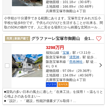
建物面積：101.18㎡（30.6坪）
土地面積：166.89㎡（50.48坪）
兵庫県宝塚市御殿山４丁目
小学校が十分通学できる範囲にあります。宝塚市立すみれガ丘小
学校が徒歩8分です。子供ものびのびと生活することが出来る、間
取の5DKの物件です。人に見せる場所だから綺麗な玄関ホールが
いいですよね。こちらの物件は閑静な住宅地にあります。一戸建
てを探すのであれば、当社スタッフがお手伝いいたします。宝塚
グラファーレ宝塚市御殿山 全1区画
売買 | 新築戸建て
市の福知山線宝塚周辺にある不動産のことならお任せ下さい。
3298万円
福知山線「
宝塚
」駅 バス11分 「御殿山4丁目」 停歩10分
阪急宝塚本線「
清荒神
」駅 徒歩26分
阪急宝塚本線「
売布神社
」駅 徒歩38分
4ＬＤＫ
建物面積：97.09㎡（29.36坪）
土地面積：134.09㎡（40.56坪）
兵庫県宝塚市御殿山４丁目
パノラマ
室内写真
■湿気の多い日本の風土に適した「在来工法」を採用！～温もりと
心地よさのある住まい～
■「設計」・「建設」性能評価書ダブル取得！
■万全の地盤調査や構造など、徹底的にこだわった品質を実現。