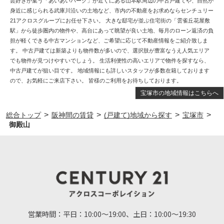
芸好きが集う「あいあいパーク」が近くにある山本駅周辺の中古戸建てや、自然が
身近に感じられる武庫川沿いの土地など、市内の不動産をお求めならセンチュリー
21アクロスグループにお任せ下さい。 大きな邸宅が並ぶ住宅街の「雲雀丘花屋敷
駅」から徒歩圏内の物件や、高台にあって眺望が良い土地、毎月のローン返済の負
担が軽くできる中古マンションなど、ご希望に応じて不動産情報をご紹介致しま
す。 中古戸建ては新築よりも物件数が多いので、選択肢が豊富なうえ人気エリア
でも物件が見つけやすいでしょう。 生活利便性の高いエリアで物件を探すなら、
中古戸建てが狙い目です。 地域情報にも詳しいスタッフが多数在籍しております
ので、お気軽にご来店下さい。 皆様のご利用をお待ちしております。
宝塚市の地域情報はこちらへ
>
>
>
>
総合トップ
阪神間の賃貸
(戸建て)地域から探す
宝塚市
御殿山
営業時間：
平日：10:00～19:00、土日：10:00～19:30