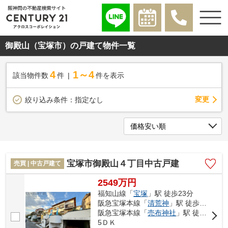
御殿山（宝塚市）の戸建て物件一覧
4
1～4
該当物件数
件
件を表示
変更
絞り込み条件：
指定なし
宝塚市御殿山４丁目中古戸建
売買 | 中古戸建て
2549万円
福知山線「
宝塚
」駅 徒歩23分
阪急宝塚本線「
清荒神
」駅 徒歩24分
阪急宝塚本線「
売布神社
」駅 徒歩37分
5ＤＫ