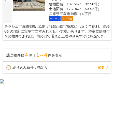
建物面積：107.64㎡（32.56坪）
土地面積：176.94㎡（53.52坪）
兵庫県宝塚市御殿山４丁目
パノラマ
室内写真
テラシエ宝塚市御殿山1期：福知山線宝塚駅にも近くて便利。徒歩
6分の場所に宝塚市立すみれガ丘小学校があります。浴室乾燥機付
きの物件であれば、雨の日で濡れた上着や傘もすぐに乾燥できま
す。断熱効果と結露防止効果のある複層ガラスなので年中快適な
室内です。宝塚市エリアと福知山線宝塚付近の不動産探しなら、
当社がオススメです。当社でなら、きっとお客様のご希望に合っ
4
1～4
該当物件数
件
件を表示
た一戸建てが見つかるでしょう。
変更
絞り込み条件：
指定なし