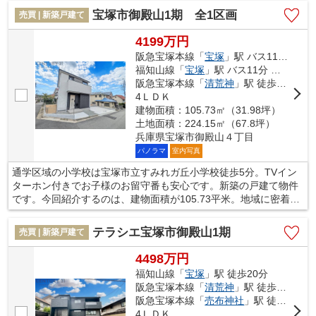
■万全の地盤調査を行ってからの基礎工事
宝塚市御殿山1期 全1区画
売買 | 新築戸建て
■木軸組や耐力壁（ダイライト）等に使用する金物にも構造的に優
れた耐久性を発揮するものを使用した、耐震性に優れた住宅
4199万円
阪急宝塚本線「
宝塚
」駅 バス11分 「御殿山四丁目」 停歩8分
本掲載の設備写真は同仕様の施工例写真につき本件とは異なりま
福知山線「
宝塚
」駅 バス11分 「御殿山四丁目」 停歩8分
す。
阪急宝塚本線「
清荒神
」駅 徒歩23分
4ＬＤＫ
建物面積：105.73㎡（31.98坪）
土地面積：224.15㎡（67.8坪）
兵庫県宝塚市御殿山４丁目
パノラマ
室内写真
通学区域の小学校は宝塚市立すみれガ丘小学校徒歩5分。TVイン
ターホン付きでお子様のお留守番も安心です。新築の戸建て物件
です。今回紹介するのは、建物面積が105.73平米。地域に密着し
て不動産情報をご紹介する当社なら、きっとお客様のお住まい探
しに役立つことでしょう。まずはご希望条件をスタッフまでお聞
テラシエ宝塚市御殿山1期
売買 | 新築戸建て
かせ下さい。
4498万円
福知山線「
宝塚
」駅 徒歩20分
阪急宝塚本線「
清荒神
」駅 徒歩23分
阪急宝塚本線「
売布神社
」駅 徒歩35分
4ＬＤＫ