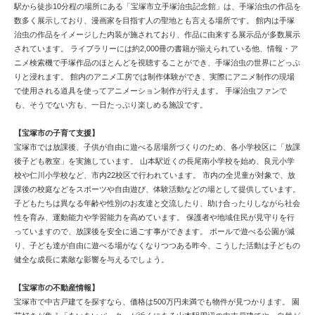
駅から徒歩10分程の場所にある「宝塚市立手塚治虫記念館」は、手塚治虫の作品を
数多く展示しており、漫画家を目指す人の聖地とも言える場所です。 館内は手塚
治虫の作品をイメージした内装が施されており、作品に由来する展示品が多数展示
されています。 ライブラリーには約2,000冊の書籍が揃えられている他、情報・ア
ニメ検索機で手塚作品のほとんどを視聴することができ、手塚治虫の世界にどっぷ
りと浸れます。 館内のアニメ工房では制作体験ができ、実際にアニメ制作の現場
で使用される道具を使ってアニメーション制作が行えます。 手塚治虫ファンで
も、そうでない方も、一日たっぷり楽しめる施設です。
【宝塚市の子育て支援】
宝塚市では放課後、子供が自由に遊べる居場所づくりのため、各小学校区に「放課
後子ども教室」を実施しています。 山本駅近くの長尾南小学校を始め、良元小学
校や仁川小学校など、市内22校区で行われています。 市内の全児童が対象で、放
課後の校庭などをスポーツや自由遊び、体験活動などの場として提供しています。
子どもたちは異なる年齢や性別のお友達と交流したり、助け合ったりしながら社会
性を育み、運動能力や学習能力を高めています。 保護者や地域住民が見守りを行
っていますので、放課後を安全に過ごす事ができます。 ボールで遊べる公園が減
り、子ども達が自由に遊べる場がなくなりつつある昨今、こうした活動は子どもの
健全な成長に素敵な影響を与えるでしょう。
【宝塚市の不動産情報】
宝塚市で中古戸建てを探すなら、価格は500万円未満でも物件が見つかります。 園