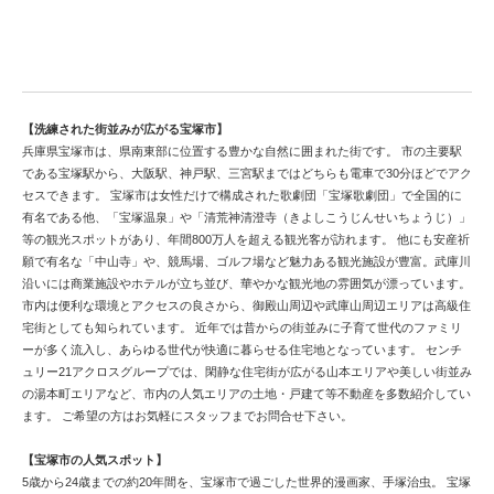
宝塚市で中古戸建てを検討するならこちら
【洗練された街並みが広がる宝塚市】
兵庫県宝塚市は、県南東部に位置する豊かな自然に囲まれた街です。 市の主要駅
である宝塚駅から、大阪駅、神戸駅、三宮駅まではどちらも電車で30分ほどでアク
セスできます。 宝塚市は女性だけで構成された歌劇団「宝塚歌劇団」で全国的に
有名である他、「宝塚温泉」や「清荒神清澄寺（きよしこうじんせいちょうじ）」
等の観光スポットがあり、年間800万人を超える観光客が訪れます。 他にも安産祈
願で有名な「中山寺」や、競馬場、ゴルフ場など魅力ある観光施設が豊富。武庫川
沿いには商業施設やホテルが立ち並び、華やかな観光地の雰囲気が漂っています。
市内は便利な環境とアクセスの良さから、御殿山周辺や武庫山周辺エリアは高級住
宅街としても知られています。 近年では昔からの街並みに子育て世代のファミリ
ーが多く流入し、あらゆる世代が快適に暮らせる住宅地となっています。 センチ
ュリー21アクロスグループでは、閑静な住宅街が広がる山本エリアや美しい街並み
の湯本町エリアなど、市内の人気エリアの土地・戸建て等不動産を多数紹介してい
ます。 ご希望の方はお気軽にスタッフまでお問合せ下さい。
【宝塚市の人気スポット】
5歳から24歳までの約20年間を、宝塚市で過ごした世界的漫画家、手塚治虫。 宝塚