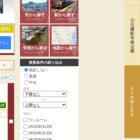
市から探す
駅から探す
city search
station search
グイン
学校から探す
地図から探す
school search
map search
検索条件の絞り込み
指定しない
新築
ェック
中古
価格
～
せ
間取り
ワンルーム
1K/1DK/1LDK
2K/2DK/2LDK
3K/3DK/3LDK