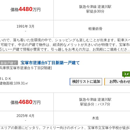
阪急今津線 逆瀬川駅
4480
価格
万円
駅徒歩30分
1991年 3月
軽量鉄骨
-
近いので、落ち着いた住環境の中で、ショッピングも楽しむことが出来ます。駐車ス
も可能です。中古の戸建て物件は、経済的なメリットが大きいのが特徴です。宝塚市
応しい一戸建て情報が豊富です。引っ越しをお考えの方は、お気軽にご連絡くださ
宝塚市逆瀬台5丁目新築一戸建て
新築戸建て
兵庫県宝塚市逆瀬台５丁目[2階建]
3ＬＤＫ
検討リストに追加
お問い合わ
建物面積:109.31㎡
阪急今津線 逆瀬川駅
4680
価格
万円
駅徒歩分：バス7分
2025年 4月
木造
-
市エリアの新居にピッタリ。ファミリー向けのポイント、宝塚市立宝塚小学校が徒歩