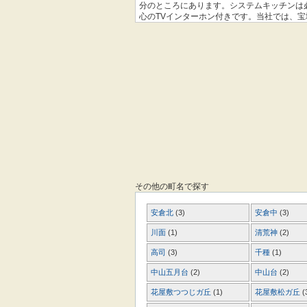
分のところにあります。システムキッチンは
心のTVインターホン付きです。当社では、
軽にお問い合わせ下さい。
その他の町名で探す
安倉北
(3)
安倉中
(3)
川面
(1)
清荒神
(2)
高司
(3)
千種
(1)
中山五月台
(2)
中山台
(2)
花屋敷つつじガ丘
(1)
花屋敷松ガ丘
(