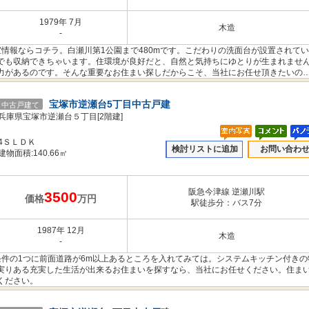
1979年 7月
木造
-
情報ならコチラ。白瀬川第1公園まで480mです。こだわりの洗面台が設置されて
でも収納できちゃいます。住環境が良好だと、自然と気持ちにゆとりが生まれませ
力があるのです。そんな重要なお住まい探しだからこそ、当社にお任せ頂きたいの
宝塚市逆瀬台5丁目中古戸建
中古戸建て
兵庫県宝塚市逆瀬台５丁目[2階建]
4ＳＬＤＫ
検討リストに追加
お問い合わ
建物面積:140.66㎡
阪急今津線 逆瀬川駅
3500
価格
万円
駅徒歩分：バス7分
1987年 12月
木造
-
条件の1つに前面道路が6m以上あるところを入れてみては。システムキッチン付きの
実りある充実した生活が出来るお住まいを探すなら、当社にお任せください。住ま
ください。