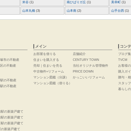
米谷
(1)
南ひばりガ丘
(1)
美幸町
(1)
山本丸橋
(3)
山本南
(2)
山手台西
(1)
メイン
コン
お部屋を借りる
店舗紹介
ブログ集
塚市の不動産
住まいを購入する
CENTURY TOWN
TVCM
区の不動産
売却｜住まいを売る
当社オリジナル管理物件
お客様の
中古物件×リフォーム
PRICE DOWN
購入ガイ
マンション図鑑（分譲）
かっこいいリフォーム
贈与・相
口駅の不動産
マンション図鑑（借りる）
スタッフ
花駅の不動産
暮らしの
口駅の新築戸建て
口駅の新築戸建て
荘駅の新築戸建て
駅の新築戸建て