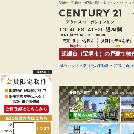
逆瀬台（宝塚市）の戸建て物件一覧｜センチュリー21アク
ト
売買 | 住まいを探す
賃貸 | お部屋を探す
buy home
rent
逆瀬台（宝塚市）の戸建て物
総合トップ
>
阪神間の不動産
>
(戸建て)地
各市の戸建て一覧ページ
information page 
ID
PASS