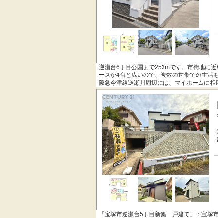
逆瀬台6丁目公園まで253mです。市街地に
ースが4台と広いので、複数の世帯での生活
阪急今津線逆瀬川周辺には、マイホームに相
い。
「宝塚市逆瀬台5丁目新築一戸建て」：宝塚