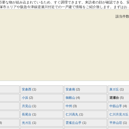
必要な物が組み込まれているため、すぐ調理できます。来訪者の顔が確認できる、
宝塚市エリアや阪急今津線逆瀬川付近での一戸建て情報をご紹介致します。まずはお
該当件
安倉西
(1)
安倉南
(2)
泉ガ丘
(1)
小浜
(2)
御殿山
(4)
逆瀬台
(5)
月見山
(1)
中州
(3)
中筋山手
(4)
長尾台
(1)
仁川高丸
(1)
仁川月見ガ
3)
光ガ丘
(1)
雲雀丘山手
(1)
平井山荘
(1)