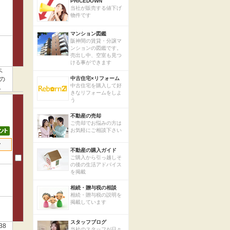
PRICEDOWN
当社が販売する値下げ
物件です
マンション図鑑
阪神間の賃貸・分譲マ
ンションの図鑑です。
売出し中、空室も見つ
ける事ができます
ペ
の
中古住宅×リフォーム
中古住宅を購入して好
きなリフォームをしよ
う
不動産の売却
ご売却でお悩みの方は
お気軽にご相談下さい
せ
不動産の購入ガイド
ご購入から引っ越しそ
の後の生活アドバイス
を掲載
相続・贈与税の相談
相続・贈与税の説明を
掲載しています
スタッフブログ
38
当社のスタッフが日々