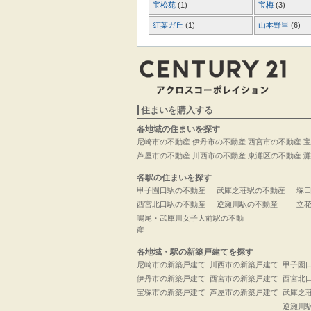
宝松苑
(1)
宝梅
(3)
紅葉ガ丘
(1)
山本野里
(6)
住まいを購入する
各地域の住まいを探す
尼崎市の不動産
伊丹市の不動産
西宮市の不動産
宝
芦屋市の不動産
川西市の不動産
東灘区の不動産
灘
各駅の住まいを探す
甲子園口駅の不動産
武庫之荘駅の不動産
塚
西宮北口駅の不動産
逆瀬川駅の不動産
立
鳴尾・武庫川女子大前駅の不動
産
各地域・駅の新築戸建てを探す
尼崎市の新築戸建て
川西市の新築戸建て
甲子園
伊丹市の新築戸建て
西宮市の新築戸建て
西宮北
宝塚市の新築戸建て
芦屋市の新築戸建て
武庫之
逆瀬川