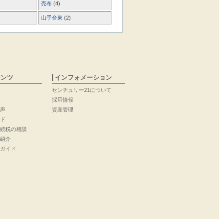
売布
(4)
山手台東
(2)
テンツ
インフォメーション
センチュリー21について
採用情報
声
資産管理
ド
続税の相談
紹介
ガイド