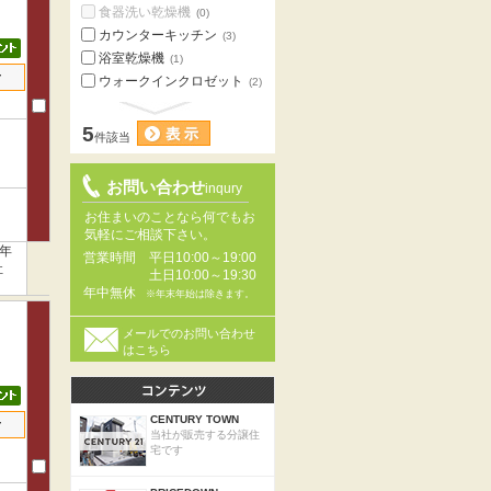
食器洗い乾燥機
(0)
カウンターキッチン
(3)
浴室乾燥機
(1)
せ
ウォークインクロゼット
(2)
5
件該当
お問い合わせ
inqury
お住まいのことなら何でもお
気軽にご相談下さい。
年
営業時間
平日10:00～19:00
社
土日10:00～19:30
年中無休
※年末年始は除きます。
メールでのお問い合わせ
はこちら
CENTURY TOWN
せ
当社が販売する分譲住
宅です