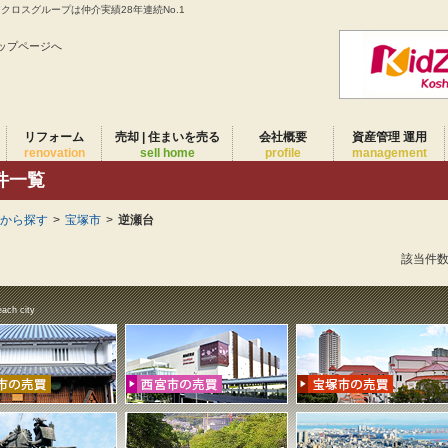
ロスグループは仲介実績28年連続No.1
ップページへ
リフォーム
売却 | 住まいを売る
会社概要
資産管理 運用
renovation
sell home
profile
management
件一覧
域から探す
>
宝塚市
>
逆瀬台
該当件
each city