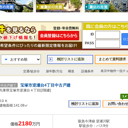
ID
ロ
PASS
検討リストに追加
まとめて資料請求
表示中物件一括チ
交通/徒歩分
築年数/方位
構造
設備条件
宝塚市逆瀬台4丁目中古戸建
中古戸建て
兵庫県宝塚市逆瀬台４丁目[2階建]
6ＤＫ
検討リストに追加
お問い合わ
建物面積:141.08㎡
阪急今津線 逆瀬川駅
2180
価格
万円
駅徒歩分：バス9分