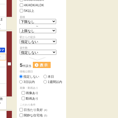
4K/4DK/4LDK
5K以上
面積
いま
ん
～
で
駅からの徒歩
築年数
せ
5
件該当
情報公開日
指定しない
本日
3日以内
1週間以内
画像・動画あり
画像あり
動画あり
物
い
こだわり条件
日当たり良好
(4)
閑静な住宅地
(5)