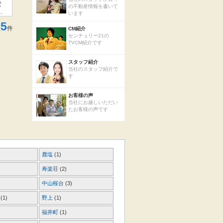
安
の不動産情報を書いて
気
います
5
数
件
CM紹介
センチュリー21の
TVCM紹介です
スタッフ紹介
当社のスタッフ紹介で
す
お客様の声
当社にお越しいただい
たお客様の声です
鹿塩
(1)
寿楽荘
(2)
中山桜台
(3)
丘
(1)
野上
(1)
福井町
(1)