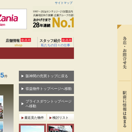
サイトマップ
動画有
動画有
店舗情報
スタッフ紹介
shop
私たちの日々の仕事
5
阪神間の売買トップに戻る
数
件
収益物件トップページへ移動
プライスダウントップページ
へ移動
最近見た物件
検討リスト