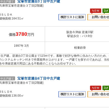
宝塚市逆瀬台3丁目中古戸建
中古戸建て
兵庫県宝塚市逆瀬台３丁目[2階建]
5ＳＬＤＫ
検討リストに追加
お問い合わ
建物面積:164.51㎡
阪急今津線 逆瀬川駅
3780
価格
万円
駅徒歩分：バス9分
1997年 3月
軽量鉄骨
-
古戸建。逆瀬台3丁目公園まで115mです。素敵で好評な物件に住みたい方のため、
のシステムキッチン付きで作業能率が上がります。一戸建てを探すのであれば、当
急今津線逆瀬川周辺にある不動産のことならお任せ下さい。
宝塚市逆瀬台6丁目中古戸建
中古戸建て
兵庫県宝塚市逆瀬台６丁目[2階建]
3ＳＬＤＫ
検討リストに追加
お問い合わ
建物面積:136.00㎡