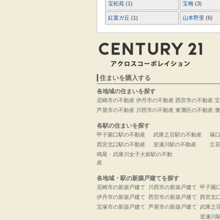
宝松苑
(1)
宝梅
(3)
紅葉ガ丘
(1)
山本野里
(6)
住まいを購入する
各地域の住まいを探す
尼崎市の不動産
伊丹市の不動産
西宮市の不動産
宝
芦屋市の不動産
川西市の不動産
東灘区の不動産
灘
各駅の住まいを探す
甲子園口駅の不動産
武庫之荘駅の不動産
塚
西宮北口駅の不動産
逆瀬川駅の不動産
立
鳴尾・武庫川女子大前駅の不動
産
各地域・駅の新築戸建てを探す
尼崎市の新築戸建て
川西市の新築戸建て
甲子園
伊丹市の新築戸建て
西宮市の新築戸建て
西宮北
宝塚市の新築戸建て
芦屋市の新築戸建て
武庫之
逆瀬川