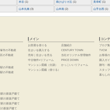
米谷
(1)
南ひばりガ丘
(1)
美幸町
(1)
山本丸橋
(3)
山本南
(2)
山手台西
(1)
メイン
コン
お部屋を借りる
店舗紹介
ブログ集
塚市の不動産
住まいを購入する
CENTURY TOWN
TVCM
区の不動産
売却｜住まいを売る
当社オリジナル管理物件
お客様の
中古物件×リフォーム
PRICE DOWN
購入ガイ
マンション図鑑（分譲）
かっこいいリフォーム
贈与・相
口駅の不動産
マンション図鑑（借りる）
スタッフ
花駅の不動産
暮らしの
口駅の新築戸建て
口駅の新築戸建て
荘駅の新築戸建て
駅の新築戸建て