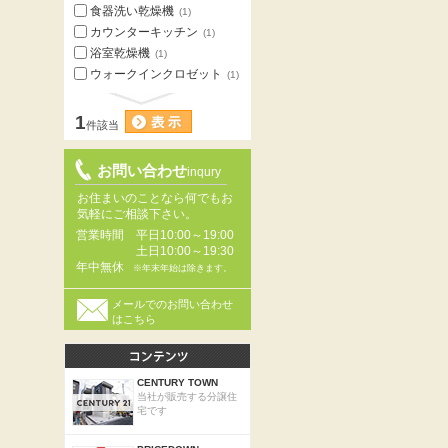
食器洗い乾燥機
(1)
カウンターキッチン
(1)
浴室乾燥機
(1)
ウォークインクロゼット
(1)
1
件該当
お問い合わせ
inqury
お住まいのことなら何でもお
気軽にご相談下さい。
営業時間
平日10:00～19:00
土日10:00～19:30
年中無休
※年末年始は除きます。
メールでのお問い合わせ
はこちら
CENTURY TOWN
当社が販売する分譲住
宅です