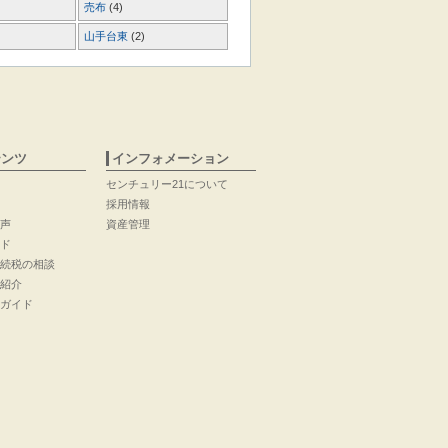
売布
(4)
山手台東
(2)
テンツ
インフォメーション
センチュリー21について
採用情報
声
資産管理
ド
続税の相談
紹介
ガイド