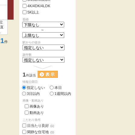
4K/4DK/4LDK
5K以上
面積
立
見直
～
く
1
数
件
駅からの徒歩
築年数
1
件該当
情報公開日
指定しない
本日
3日以内
1週間以内
画像・動画あり
画像あり
動画あり
こだわり条件
日当たり良好
(1)
閑静な住宅地
(1)