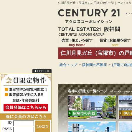
仁川月見ガ丘（宝塚市）の戸建て物件一覧｜センチュリー
ト
売買 | 住まいを探す
賃貸 | お部屋を探す
buy home
rent
仁川月見ガ丘（宝塚市）の戸
総合トップ
>
阪神間の不動産
>
(戸建て)地
各市の戸建て一覧ページ
information page 
ID
PASS