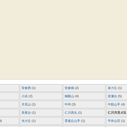
安倉西
(1)
安倉南
(2)
泉ガ丘
(1)
小浜
(2)
御殿山
(4)
逆瀬台
(5)
月見山
(1)
中州
(3)
中筋山手
(4)
長尾台
(1)
仁川高丸
(1)
仁川月見ガ
3)
光ガ丘
(1)
雲雀丘山手
(1)
平井山荘
(1)