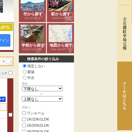
市から探す
駅から探す
city search
station search
グイン
学校から探す
地図から探す
school search
map search
検索条件の絞り込み
指定しない
新築
ェック
中古
価格
～
せ
間取り
ワンルーム
1K/1DK/1LDK
2K/2DK/2LDK
3K/3DK/3LDK