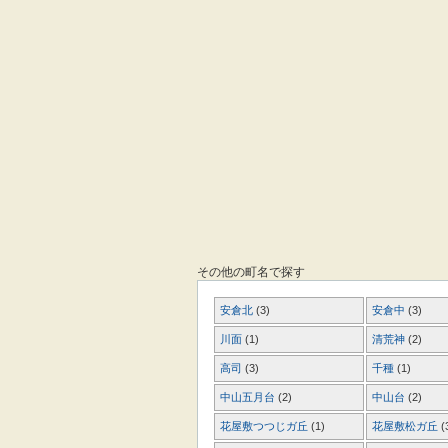
その他の町名で探す
安倉北
(3)
安倉中
(3)
川面
(1)
清荒神
(2)
高司
(3)
千種
(1)
中山五月台
(2)
中山台
(2)
花屋敷つつじガ丘
(1)
花屋敷松ガ丘
(