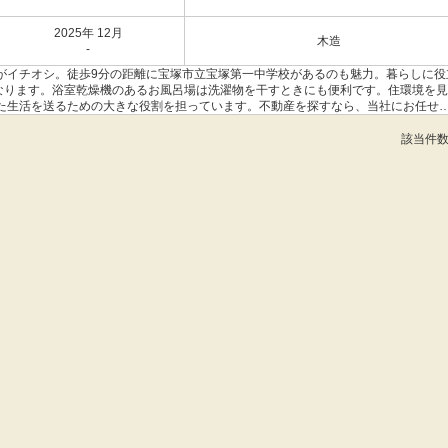
2025年 12月
木造
-
がイチオシ。徒歩9分の距離に宝塚市立宝塚第一中学校があるのも魅力。暮らしに役
となります。浴室乾燥機のあるお風呂場は洗濯物を干すときにも便利です。住環境を
た生活を送るための大きな役割を担っています。不動産を探すなら、当社にお任せ
該当件