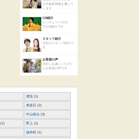
の不動産情報を書いて
います
CM紹介
センチュリー21の
TVCM紹介です
スタッフ紹介
当社のスタッフ紹介で
す
お客様の声
当社にお越しいただい
たお客様の声です
鹿塩
(1)
寿楽荘
(2)
中山桜台
(3)
丘
(1)
野上
(1)
福井町
(1)