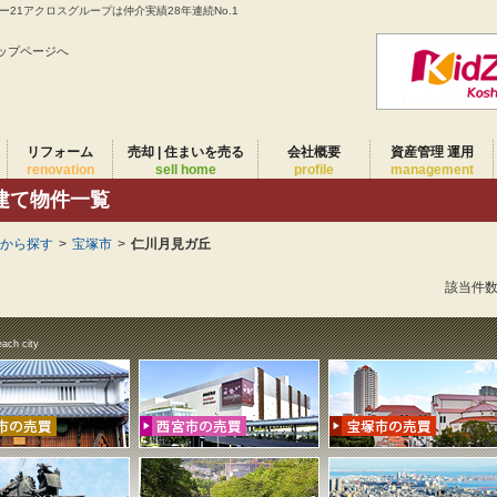
21アクロスグループは仲介実績28年連続No.1
ップページへ
リフォーム
売却 | 住まいを売る
会社概要
資産管理 運用
renovation
sell home
profile
management
建て物件一覧
域から探す
>
宝塚市
>
仁川月見ガ丘
該当件
each city