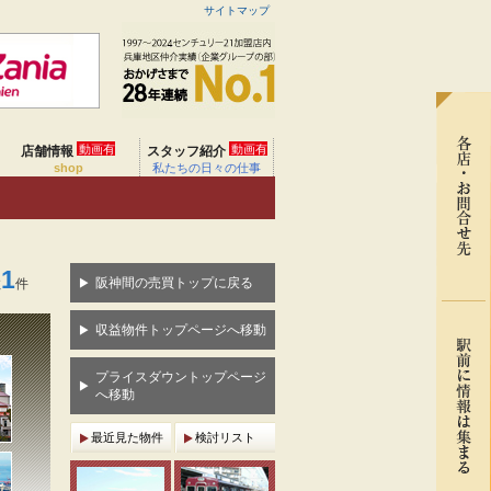
サイトマップ
動画有
動画有
店舗情報
スタッフ紹介
shop
私たちの日々の仕事
1
阪神間の売買トップに戻る
数
件
収益物件トップページへ移動
プライスダウントップページ
へ移動
最近見た物件
検討リスト