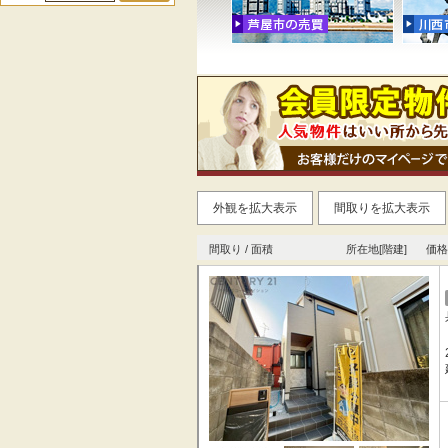
外観を拡大表示
間取りを拡大表示
間取り / 面積
所在地[階建]
価格