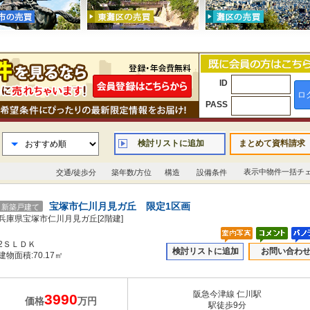
ID
ロ
PASS
検討リストに追加
まとめて資料請求
表示中物件一括チ
交通/徒歩分
築年数/方位
構造
設備条件
宝塚市仁川月見ガ丘 限定1区画
新築戸建て
兵庫県宝塚市仁川月見ガ丘[2階建]
2ＳＬＤＫ
検討リストに追加
お問い合わ
建物面積:70.17㎡
阪急今津線 仁川駅
3990
価格
万円
駅徒歩9分