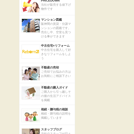
PRICEDOWN
当社が販売する値下げ
物件です
マンション図鑑
阪神間の賃貸・分譲マ
ンションの図鑑です。
売出し中、空室も見つ
ける事ができます
中古住宅×リフォーム
中古住宅を購入して好
きなリフォームをしよ
う
不動産の売却
ご売却でお悩みの方は
お気軽にご相談下さい
不動産の購入ガイド
ご購入から引っ越しそ
の後の生活アドバイス
を掲載
相続・贈与税の相談
相続・贈与税の説明を
掲載しています
スタッフブログ
当社のスタッフが日々