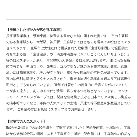
宝塚市で中古戸建てを検討するならこちら
【洗練された街並みが広がる宝塚市】
兵庫県宝塚市は、県南東部に位置する豊かな自然に囲まれた街です。 市の主要駅
である宝塚駅から、大阪駅、神戸駅、三宮駅まではどちらも電車で30分ほどでアク
セスできます。 宝塚市は女性だけで構成された歌劇団「宝塚歌劇団」で全国的に
有名である他、「宝塚温泉」や「清荒神清澄寺（きよしこうじんせいちょうじ）」
等の観光スポットがあり、年間800万人を超える観光客が訪れます。 他にも安産祈
願で有名な「中山寺」や、競馬場、ゴルフ場など魅力ある観光施設が豊富。武庫川
沿いには商業施設やホテルが立ち並び、華やかな観光地の雰囲気が漂っています。
市内は便利な環境とアクセスの良さから、御殿山周辺や武庫山周辺エリアは高級住
宅街としても知られています。 近年では昔からの街並みに子育て世代のファミリ
ーが多く流入し、あらゆる世代が快適に暮らせる住宅地となっています。 センチ
ュリー21アクロスグループでは、閑静な住宅街が広がる山本エリアや美しい街並み
の湯本町エリアなど、市内の人気エリアの土地・戸建て等不動産を多数紹介してい
ます。 ご希望の方はお気軽にスタッフまでお問合せ下さい。
【宝塚市の人気スポット】
5歳から24歳までの約20年間を、宝塚市で過ごした世界的漫画家、手塚治虫。 宝塚
駅から徒歩10分程の場所にある「宝塚市立手塚治虫記念館」は、手塚治虫の作品を