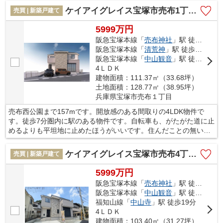
う、お客様の住まい探しをお手伝いいたします。こだわりのエリ
ケイアイグレイス宝塚市売布1丁目1期
売買 | 新築戸建て
アや条件などございましたら、お気軽に当社へお問い合わせ下さ
い。
5999万円
阪急宝塚本線「
売布神社
」駅 徒歩7分
阪急宝塚本線「
清荒神
」駅 徒歩12分
阪急宝塚本線「
中山観音
」駅 徒歩18分
4ＬＤＫ
建物面積：111.37㎡（33.68坪）
土地面積：128.77㎡（38.95坪）
兵庫県宝塚市売布１丁目
売布西公園まで157mです。開放感のある間取りの4LDK物件で
す。徒歩7分圏内に駅のある物件です。自転車も、がたがた道に止
めるよりも平坦地に止めたほうがいいです。住んだことの無い場
所で不動産をお探しなら、当社にお任せください。地元を知り尽
くしたスタッフがあなたのサポートを致します。ぜひご検討くだ
ケイアイグレイス宝塚市売布4丁目2期
売買 | 新築戸建て
さい。
5999万円
阪急宝塚本線「
売布神社
」駅 徒歩8分
阪急宝塚本線「
中山観音
」駅 徒歩11分
福知山線「
中山寺
」駅 徒歩19分
4ＬＤＫ
建物面積：103.40㎡（31.27坪）