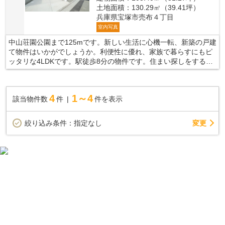
土地面積：130.29㎡（39.41坪）
兵庫県宝塚市売布４丁目
室内写真
中山荘園公園まで125mです。新しい生活に心機一転、新築の戸建
て物件はいかがでしょうか。利便性に優れ、家族で暮らすにもピ
ッタリな4LDKです。駅徒歩8分の物件です。住まい探しをするな
ら、信頼と実績のある当社にご用命ください。人生に一度の大き
な買い物が失敗しないように、しっかりとサポート致します。
4
1～4
該当物件数
件
件を表示
変更
絞り込み条件：
指定なし