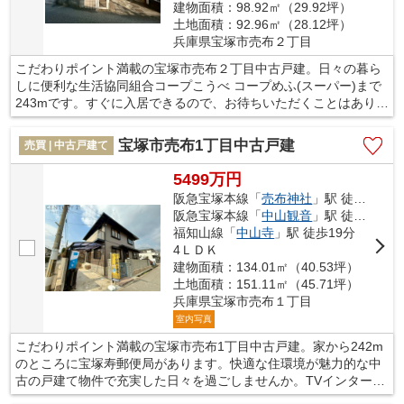
建物面積：98.92㎡（29.92坪）
土地面積：92.96㎡（28.12坪）
兵庫県宝塚市売布２丁目
こだわりポイント満載の宝塚市売布２丁目中古戸建。日々の暮ら
しに便利な生活協同組合コープこうべ コープめふ(スーパー)まで
243mです。すぐに入居できるので、お待ちいただくことはありま
せん。開放感溢れる室内が魅力の、4LDKの物件はこちらです。当
社では豊富な不動産情報をご用意して、お客様をお待ちしており
宝塚市売布1丁目中古戸建
売買 | 中古戸建て
ます。皆様がより良い暮らしを送れるような不動産を紹介いたし
ますので、ぜひご利用ください。
5499万円
阪急宝塚本線「
売布神社
」駅 徒歩7分
阪急宝塚本線「
中山観音
」駅 徒歩14分
福知山線「
中山寺
」駅 徒歩19分
4ＬＤＫ
建物面積：134.01㎡（40.53坪）
土地面積：151.11㎡（45.71坪）
兵庫県宝塚市売布１丁目
室内写真
こだわりポイント満載の宝塚市売布1丁目中古戸建。家から242m
のところに宝塚寿郵便局があります。快適な住環境が魅力的な中
古の戸建て物件で充実した日々を過ごしませんか。TVインターホ
ン付きなので、女性の方も安心です。毎日の生活が充実できるよ