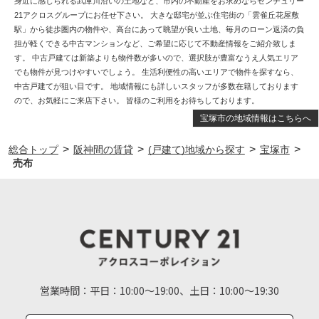
身近に感じられる武庫川沿いの土地など、市内の不動産をお求めならセンチュリー
21アクロスグループにお任せ下さい。 大きな邸宅が並ぶ住宅街の「雲雀丘花屋敷
駅」から徒歩圏内の物件や、高台にあって眺望が良い土地、毎月のローン返済の負
担が軽くできる中古マンションなど、ご希望に応じて不動産情報をご紹介致しま
す。 中古戸建ては新築よりも物件数が多いので、選択肢が豊富なうえ人気エリア
でも物件が見つけやすいでしょう。 生活利便性の高いエリアで物件を探すなら、
中古戸建てが狙い目です。 地域情報にも詳しいスタッフが多数在籍しております
ので、お気軽にご来店下さい。 皆様のご利用をお待ちしております。
宝塚市の地域情報はこちらへ
>
>
>
>
総合トップ
阪神間の賃貸
(戸建て)地域から探す
宝塚市
売布
営業時間：
平日：10:00～19:00、土日：10:00～19:30