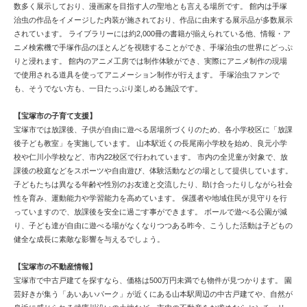
数多く展示しており、漫画家を目指す人の聖地とも言える場所です。 館内は手塚
治虫の作品をイメージした内装が施されており、作品に由来する展示品が多数展示
されています。 ライブラリーには約2,000冊の書籍が揃えられている他、情報・ア
ニメ検索機で手塚作品のほとんどを視聴することができ、手塚治虫の世界にどっぷ
りと浸れます。 館内のアニメ工房では制作体験ができ、実際にアニメ制作の現場
で使用される道具を使ってアニメーション制作が行えます。 手塚治虫ファンで
も、そうでない方も、一日たっぷり楽しめる施設です。
【宝塚市の子育て支援】
宝塚市では放課後、子供が自由に遊べる居場所づくりのため、各小学校区に「放課
後子ども教室」を実施しています。 山本駅近くの長尾南小学校を始め、良元小学
校や仁川小学校など、市内22校区で行われています。 市内の全児童が対象で、放
課後の校庭などをスポーツや自由遊び、体験活動などの場として提供しています。
子どもたちは異なる年齢や性別のお友達と交流したり、助け合ったりしながら社会
性を育み、運動能力や学習能力を高めています。 保護者や地域住民が見守りを行
っていますので、放課後を安全に過ごす事ができます。 ボールで遊べる公園が減
り、子ども達が自由に遊べる場がなくなりつつある昨今、こうした活動は子どもの
健全な成長に素敵な影響を与えるでしょう。
【宝塚市の不動産情報】
宝塚市で中古戸建てを探すなら、価格は500万円未満でも物件が見つかります。 園
芸好きが集う「あいあいパーク」が近くにある山本駅周辺の中古戸建てや、自然が