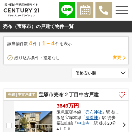
売布（宝塚市）の戸建て物件一覧
4
1～4
該当物件数
件
件を表示
変更
絞り込み条件：
指定なし
宝塚市売布２丁目中古戸建
売買 | 中古戸建て
3649万円
阪急宝塚本線「
売布神社
」駅 徒歩4分
阪急宝塚本線「
清荒神
」駅 徒歩11分
福知山線「
中山寺
」駅 徒歩20分
4ＬＤＫ