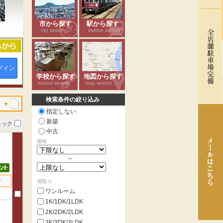
市から探す
駅から探す
city search
station search
グイン
学校から探す
地図から探す
school search
map search
検索条件の絞り込み
指定しない
新築
ェック
中古
価格
～
せ
間取り
ワンルーム
1K/1DK/1LDK
2K/2DK/2LDK
3K/3DK/3LDK