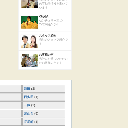
の不動産情報を書いて
います
CM紹介
センチュリー21の
TVCM紹介です
スタッフ紹介
当社のスタッフ紹介で
す
お客様の声
当社にお越しいただい
たお客様の声です
新田
(3)
西多田
(1)
一庫
(1)
湯山台
(5)
長尾町
(1)