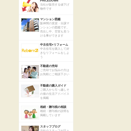
PRICEDOWN
当社が販売する値下げ
物件です
マンション図鑑
阪神間の賃貸・分譲マ
ンションの図鑑です。
売出し中、空室も見つ
ける事ができます
中古住宅×リフォーム
中古住宅を購入して好
きなリフォームをしよ
う
不動産の売却
ご売却でお悩みの方は
お気軽にご相談下さい
不動産の購入ガイド
ご購入から引っ越しそ
の後の生活アドバイス
を掲載
相続・贈与税の相談
相続・贈与税の説明を
掲載しています
スタッフブログ
当社のスタッフが日々