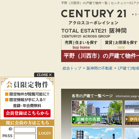
平野（川西市）の戸建て物件一覧｜センチュリー21アクロ
ト
売買 | 住まいを探す
賃貸 | お部屋を探す
buy home
rent
平野（川西市）の戸建て物件
総合トップ
>
阪神間の不動産
>
(戸建て)地
各市の戸建て一覧ページ
information page 
ID
PASS