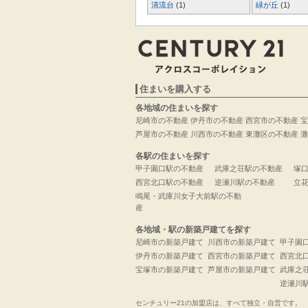
清流台
(1)
緑が丘
(1)
住まいを購入する
各地域の住まいを探す
尼崎市の不動産
伊丹市の不動産
西宮市の不動産
宝
芦屋市の不動産
川西市の不動産
東灘区の不動産
灘
各駅の住まいを探す
甲子園口駅の不動産
武庫之荘駅の不動産
塚
西宮北口駅の不動産
逆瀬川駅の不動産
立
鳴尾・武庫川女子大前駅の不動
産
各地域・駅の新築戸建てを探す
尼崎市の新築戸建て
川西市の新築戸建て
甲子園
伊丹市の新築戸建て
西宮市の新築戸建て
西宮北
宝塚市の新築戸建て
芦屋市の新築戸建て
武庫之
逆瀬川
センチュリー21の加盟店は、すべて独立・自営です。