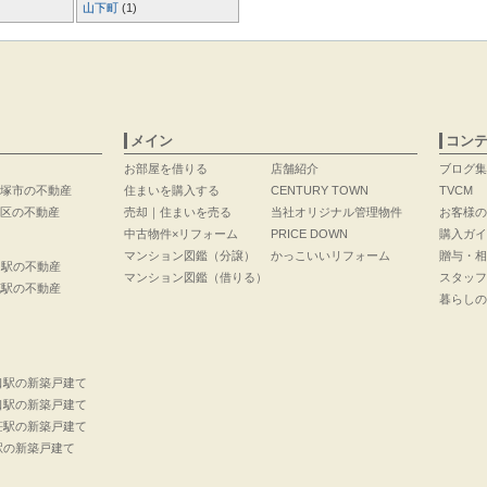
山下町
(1)
メイン
コン
お部屋を借りる
店舗紹介
ブログ集
塚市の不動産
住まいを購入する
CENTURY TOWN
TVCM
区の不動産
売却｜住まいを売る
当社オリジナル管理物件
お客様の
中古物件×リフォーム
PRICE DOWN
購入ガイ
マンション図鑑（分譲）
かっこいいリフォーム
贈与・相
口駅の不動産
マンション図鑑（借りる）
スタッフ
花駅の不動産
暮らしの
口駅の新築戸建て
口駅の新築戸建て
荘駅の新築戸建て
駅の新築戸建て