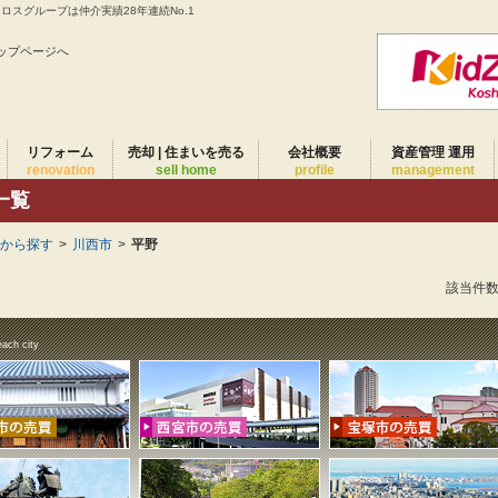
スグループは仲介実績28年連続No.1
ップページへ
リフォーム
売却 | 住まいを売る
会社概要
資産管理 運用
renovation
sell home
profile
management
一覧
域から探す
>
川西市
>
平野
該当件
each city