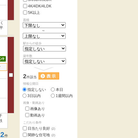
4K/4DK/4LDK
5K以上
面積
近く
平
～
駅からの徒歩
築年数
せ
2
件該当
情報公開日
指定しない
本日
3日以内
1週間以内
画像・動画あり
画像あり
動画あり
子
鉄
こだわり条件
。
日当たり良好
(2)
2
閑静な住宅地
(2)
数
件