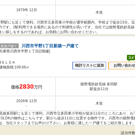
1979年 12月
木造
-
平野駅にも近くて便利。川西市立多田東小学校が通学範囲内、学校まで徒歩13分。
力です。2駅利用できる場所にあるので利便性が高いです。当社では能勢電鉄妙見線
まい探しをするのであれば、お気軽にお問い合わせください。
川西市平野1丁目新築一戸建て
新築戸建て
兵庫県川西市平野１丁目[2階建]
4ＳＬＤＫ
検討リストに追加
お問い合わ
建物面積:109.68㎡
能勢電鉄妙見線 多田駅
2830
価格
万円
駅徒歩11分
2026年 12月
木造
-
見線多田駅にも近くて便利。川西市立多田東小学校が徒歩11分のところにあり、お
SLDKの物件はこちらです。駅から徒歩11分に位置する物件です。川西市の能勢電
は、当社スタッフまでお声かけ下さい。お客様に適した一戸建てをご紹介致します
該当件