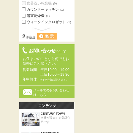
食器洗い乾燥機
(0)
カウンターキッチン
(1)
浴室乾燥機
(1)
ウォークインクロゼット
(1)
2
件該当
お問い合わせ
inqury
お住まいのことなら何でもお
気軽にご相談下さい。
営業時間
平日10:00～19:00
土日10:00～19:30
年中無休
※年末年始は除きます。
メールでのお問い合わせ
はこちら
CENTURY TOWN
当社が販売する分譲住
宅です