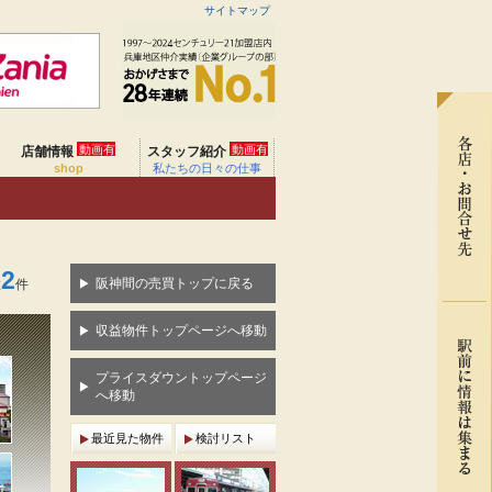
サイトマップ
動画有
動画有
店舗情報
スタッフ紹介
shop
私たちの日々の仕事
2
阪神間の売買トップに戻る
数
件
収益物件トップページへ移動
プライスダウントップページ
へ移動
最近見た物件
検討リスト