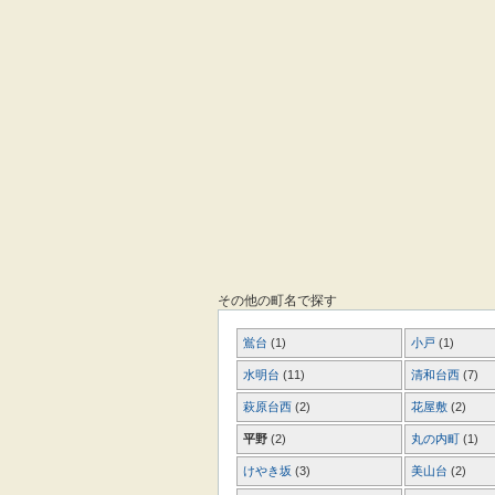
その他の町名で探す
鴬台
(1)
小戸
(1)
水明台
(11)
清和台西
(7)
萩原台西
(2)
花屋敷
(2)
平野
(2)
丸の内町
(1)
けやき坂
(3)
美山台
(2)