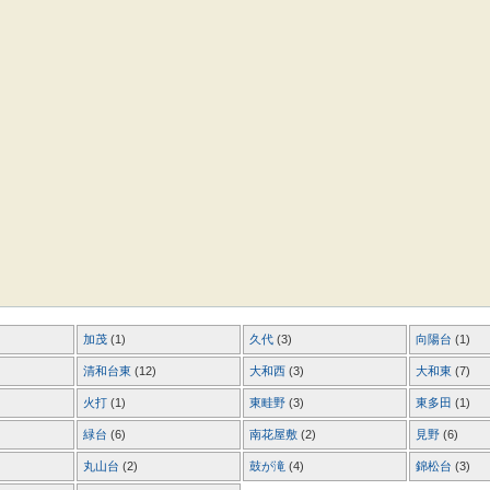
加茂
(1)
久代
(3)
向陽台
(1)
清和台東
(12)
大和西
(3)
大和東
(7)
火打
(1)
東畦野
(3)
東多田
(1)
緑台
(6)
南花屋敷
(2)
見野
(6)
丸山台
(2)
鼓が滝
(4)
錦松台
(3)