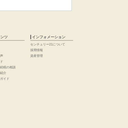
テンツ
インフォメーション
センチュリー21について
採用情報
声
資産管理
ド
続税の相談
紹介
ガイド