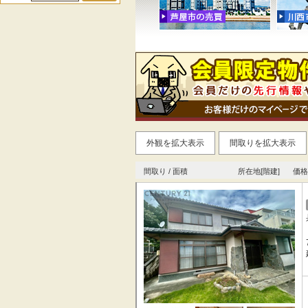
外観を拡大表示
間取りを拡大表示
間取り / 面積
所在地[階建]
価格