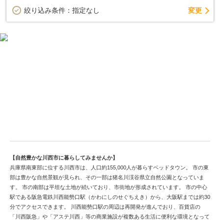
変更
絞り込み条件：
指定なし
住みやすい兵庫県川西市の中古戸建を検索
【自然豊かな川西市に暮らしてみませんか】
兵庫県南東部に位する川西市は、人口約155,000人が暮らすベッドタウン。 市の東
部は豊かな自然景観が見られ、その一部は猪名川渓谷県立自然公園となっていま
す。 市の南部は平坦な土地が続いており、市街地が形成されています。 市の中心
駅である阪急電鉄川西能勢口駅（かわにしのせぐちえき）から、大阪駅までは約30
分でアクセスできます。 川西能勢口駅の周辺は再開発が進んでおり、百貨店の
「川西阪急」や「アステ川西」等の商業施設が複数ある生活に便利な環境となって