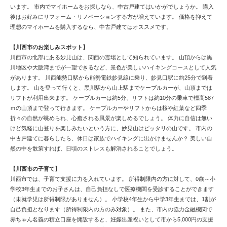
います。 市内でマイホームをお探しなら、中古戸建てはいかがでしょうか。 購入
後はお好みにリフォーム・リノベーションする方が増えています。 価格を抑えて
理想のマイホームを購入するなら、中古戸建てはオススメです。
【川西市のお楽しみスポット】
川西市の北部にある妙見山は、関西の霊場として知られています。 山頂からは黒
川地区や大阪湾までが一望できるなど、景色が美しいハイキングコースとして人気
があります。 川西能勢口駅から能勢電鉄妙見線に乗り、妙見口駅に約25分で到着
します。 山を登って行くと、黒川駅から山上駅までケーブルカーが、山頂までは
リフトが利用出来ます。 ケーブルカーは約5分、リフトは約10分の乗車で標高587
ｍの山頂まで登って行きます。 ケーブルカーやリフトからは桜や紅葉など四季
折々の自然が眺められ、心癒される風景が楽しめるでしょう。 体力に自信は無い
けど気軽に山登りを楽しみたいという方に、妙見山はピッタリの山です。 市内の
中古戸建てに暮らしたら、休日は家族でハイキングに出かけませんか？ 美しい自
然の中を散策すれば、日頃のストレスも解消されることでしょう。
【川西市の子育て】
川西市では、子育て支援に力を入れています。 所得制限内の方に対して、0歳～小
学校3年生までのお子さんは、自己負担なしで医療機関を受診することができます
（未就学児は所得制限がありません）。 小学校4年生から中学3年生までは、1割が
自己負担となります（所得制限内の方のみ対象）。 また、市内の協力金融機関で
赤ちゃん名義の積立口座を開設すると、妊娠出産祝いとして市から5,000円の支援