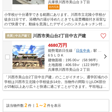
兵庫県川西市美山台３丁目
室内写真
小学校が十分通学できる範囲にあります。川西市立北陵小学校が
徒歩11分です。浴槽内の湯が冷めたときでも追焚機能付き浴室な
ので快適です。動線を意識したデザインのシステムキッチン付き
で作業能率が上がります。こちらは中古一戸建ての物件です。川
西市エリアや能勢電鉄日生線日生中央付近で、お客様のご希望条
川西市美山台2丁目中古戸建
売買 | 中古戸建て
件に合った一戸建てをご紹介します。まずはお問い合わせくださ
い。
4680万円
能勢電鉄日生線「
日生中央
」駅 徒歩7分
6ＳＬＤＫ
建物面積：195.00㎡（58.98坪）
土地面積：406.59㎡（122.99坪）
兵庫県川西市美山台２丁目
「川西市美山台2丁目中古戸建」のここがイチオシ。通学区域の小
学校は川西市立北陵小学校徒歩14分。当物件の間取りはLDK部分
が25帖以上あり広々と快適に過ごすことができます。平坦地はあ
なたの生活をきっと豊かにしてくれるでしょう。川西市について
お問い合わせいただければ、地域情報に詳しい当社スタッフが対
応いたします。もちろん不動産についてもご連絡くださいませ。
2
1～2
該当物件数
件
件を表示