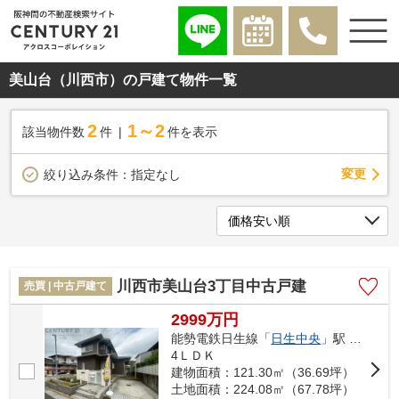
美山台（川西市）の戸建て物件一覧
2
1～2
該当物件数
件
件を表示
変更
絞り込み条件：
指定なし
川西市美山台3丁目中古戸建
売買 | 中古戸建て
2999万円
能勢電鉄日生線「
日生中央
」駅 徒歩15分
4ＬＤＫ
建物面積：121.30㎡（36.69坪）
土地面積：224.08㎡（67.78坪）