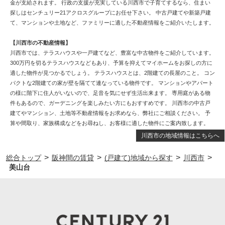
金が支給されます。 行政の支援が充実している川西市で子育てするなら、住まい
探しはセンチュリー21アクロスグループにお任せ下さい。 中古戸建てや新築戸建
て、マンションや土地など、ファミリーに適した不動産情報をご紹介いたします。
【川西市の不動産情報】
川西市では、テラスハウスや一戸建てなど、豊富な中古物件をご紹介しています。
300万円を切るテラスハウスなどもあり、予算を抑えてマイホームをお探しの方に
適した物件が見つかるでしょう。 テラスハウスとは、2階建ての長屋のこと。 コン
パクトな2階建ての家が壁を隔てて連なっている物件です。 マンションやアパート
の様に階下に住人がいないので、足音を気にせず生活出来ます。 専用庭がある物
件もあるので、ガーデニングを楽しみたい方にもおすすめです。 川西市の中古戸
建てやマンション、土地等不動産情報をお求めなら、弊社にご相談ください。 予
算や間取り、家族構成などをお尋ねし、お客様に適した物件にご案内致します。
川西市の地域情報はこちらへ
>
>
>
>
総合トップ
阪神間の賃貸
(戸建て)地域から探す
川西市
美山台