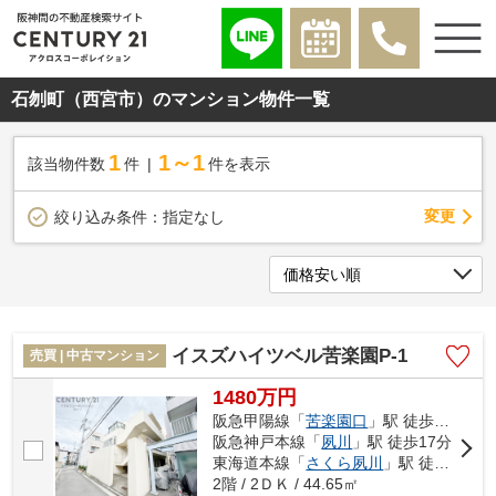
石刎町（西宮市）のマンション物件一覧
1
1～1
該当物件数
件
件を表示
変更
絞り込み条件：
指定なし
イスズハイツベル苦楽園P-1
売買 | 中古マンション
1480万円
阪急甲陽線「
苦楽園口
」駅 徒歩4分
阪急神戸本線「
夙川
」駅 徒歩17分
東海道本線「
さくら夙川
」駅 徒歩23分
2階 / 2ＤＫ / 44.65㎡