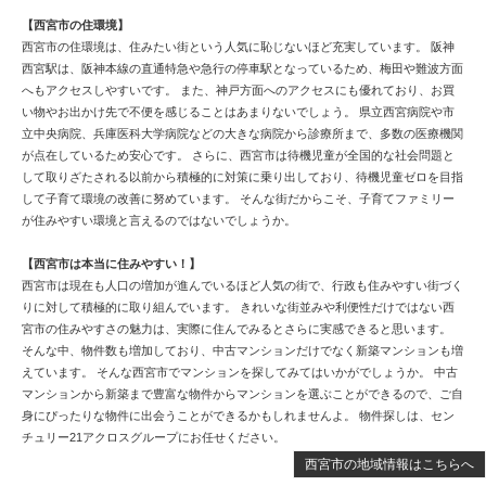
【西宮市の住環境】
西宮市の住環境は、住みたい街という人気に恥じないほど充実しています。 阪神
西宮駅は、阪神本線の直通特急や急行の停車駅となっているため、梅田や難波方面
へもアクセスしやすいです。 また、神戸方面へのアクセスにも優れており、お買
い物やお出かけ先で不便を感じることはあまりないでしょう。 県立西宮病院や市
立中央病院、兵庫医科大学病院などの大きな病院から診療所まで、多数の医療機関
が点在しているため安心です。 さらに、西宮市は待機児童が全国的な社会問題と
して取りざたされる以前から積極的に対策に乗り出しており、待機児童ゼロを目指
して子育て環境の改善に努めています。 そんな街だからこそ、子育てファミリー
が住みやすい環境と言えるのではないでしょうか。
【西宮市は本当に住みやすい！】
西宮市は現在も人口の増加が進んでいるほど人気の街で、行政も住みやすい街づく
りに対して積極的に取り組んでいます。 きれいな街並みや利便性だけではない西
宮市の住みやすさの魅力は、実際に住んでみるとさらに実感できると思います。
そんな中、物件数も増加しており、中古マンションだけでなく新築マンションも増
えています。 そんな西宮市でマンションを探してみてはいかがでしょうか。 中古
マンションから新築まで豊富な物件からマンションを選ぶことができるので、ご自
身にぴったりな物件に出会うことができるかもしれませんよ。 物件探しは、セン
チュリー21アクロスグループにお任せください。
西宮市の地域情報はこちらへ