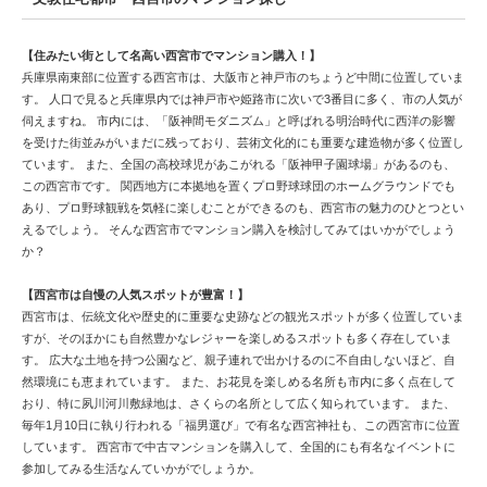
【住みたい街として名高い西宮市でマンション購入！】
兵庫県南東部に位置する西宮市は、大阪市と神戸市のちょうど中間に位置していま
す。 人口で見ると兵庫県内では神戸市や姫路市に次いで3番目に多く、市の人気が
伺えますね。 市内には、「阪神間モダニズム」と呼ばれる明治時代に西洋の影響
を受けた街並みがいまだに残っており、芸術文化的にも重要な建造物が多く位置し
ています。 また、全国の高校球児があこがれる「阪神甲子園球場」があるのも、
この西宮市です。 関西地方に本拠地を置くプロ野球球団のホームグラウンドでも
あり、プロ野球観戦を気軽に楽しむことができるのも、西宮市の魅力のひとつとい
えるでしょう。 そんな西宮市でマンション購入を検討してみてはいかがでしょう
か？
【西宮市は自慢の人気スポットが豊富！】
西宮市は、伝統文化や歴史的に重要な史跡などの観光スポットが多く位置していま
すが、そのほかにも自然豊かなレジャーを楽しめるスポットも多く存在していま
す。 広大な土地を持つ公園など、親子連れで出かけるのに不自由しないほど、自
然環境にも恵まれています。 また、お花見を楽しめる名所も市内に多く点在して
おり、特に夙川河川敷緑地は、さくらの名所として広く知られています。 また、
毎年1月10日に執り行われる「福男選び」で有名な西宮神社も、この西宮市に位置
しています。 西宮市で中古マンションを購入して、全国的にも有名なイベントに
参加してみる生活なんていかがでしょうか。