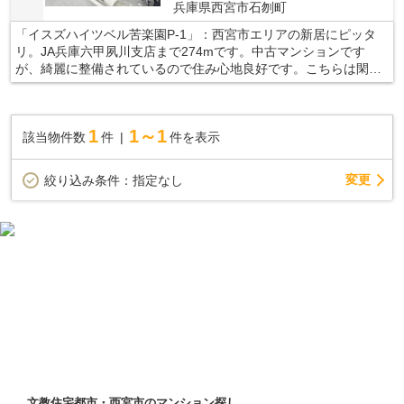
兵庫県西宮市石刎町
「イスズハイツベル苦楽園P-1」：西宮市エリアの新居にピッタ
リ。JA兵庫六甲夙川支店まで274mです。中古マンションです
が、綺麗に整備されているので住み心地良好です。こちらは閑静
な住宅地に立地する物件です。より良い暮らしができるよう、当
社はしっかりとサポート致します。阪急甲陽線苦楽園口周辺で新
居をお求めなら、地域に詳しい当社スタッフへご依頼下さい。
1
1～1
該当物件数
件
件を表示
変更
絞り込み条件：
指定なし
文教住宅都市・西宮市のマンション探し