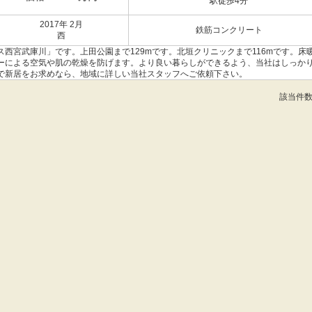
駅徒歩4分
2017年 2月
鉄筋コンクリート
西
西宮武庫川」です。上田公園まで129mです。北垣クリニックまで116mです。床
ーによる空気や肌の乾燥を防げます。より良い暮らしができるよう、当社はしっか
で新居をお求めなら、地域に詳しい当社スタッフへご依頼下さい。
該当件