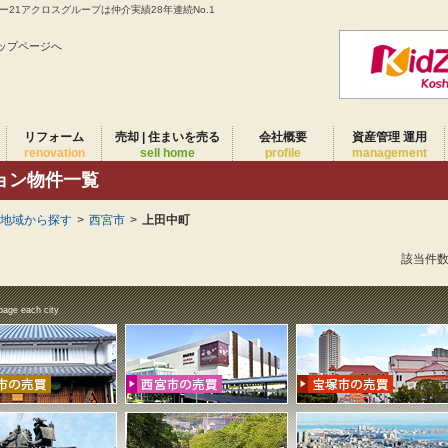
21アクロスグループは仲介実績28年連続No.1
ップページへ
リフォーム
売却 | 住まいを売る
会社概要
資産管理 運用
renovation
sell home
profile
management
ョン物件一覧
)地域から探す
>
西宮市
>
上田中町
該当件
page each city