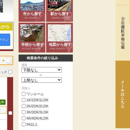
市から探す
駅から探す
city search
station search
グイン
学校から探す
地図から探す
school search
map search
検索条件の絞り込み
価格
ェック
～
間取り
ワンルーム
1K/1DK/1LDK
2K/2DK/2LDK
せ
3K/3DK/3LDK
4K/4DK/4LDK
5K以上