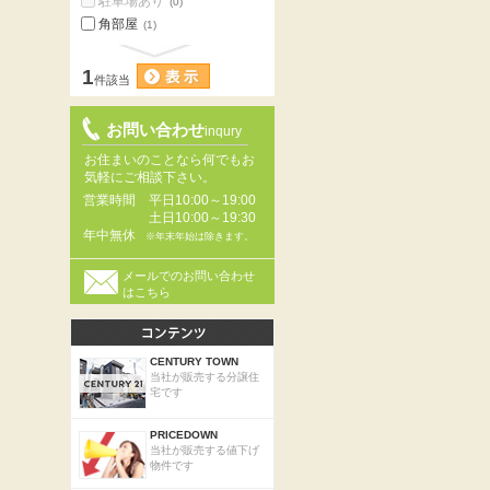
駐車場あり
(0)
角部屋
(1)
1
件該当
お問い合わせ
inqury
お住まいのことなら何でもお
気軽にご相談下さい。
営業時間
平日10:00～19:00
土日10:00～19:30
年中無休
※年末年始は除きます。
メールでのお問い合わせ
はこちら
CENTURY TOWN
当社が販売する分譲住
宅です
PRICEDOWN
当社が販売する値下げ
物件です