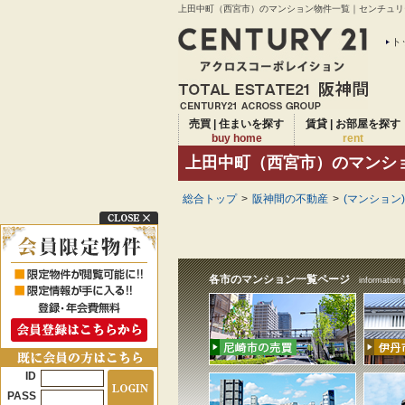
上田中町（西宮市）のマンション物件一覧｜センチュリー
ト
売買 | 住まいを探す
賃貸 | お部屋を探す
buy home
rent
上田中町（西宮市）のマンシ
総合トップ
>
阪神間の不動産
>
(マンション
各市のマンション一覧ページ
information 
ID
PASS