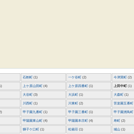
石刎町
(1)
一ケ谷町
(2)
今津巽町
(2)
1)
上ケ原山田町
(4)
上ケ原四番町
(1)
上田中町
(1)
大谷町
(3)
大浜町
(1)
大森町
(1)
川西町
(1)
川東町
(2)
苦楽園五番
2)
甲子園九番町
(1)
甲子園三番町
(1)
甲子園洲鳥
甲陽園東山町
(4)
甲陽園本庄町
(4)
寿町
(2)
獅子ケ口町
(1)
松籟荘
(1)
城山
(1)