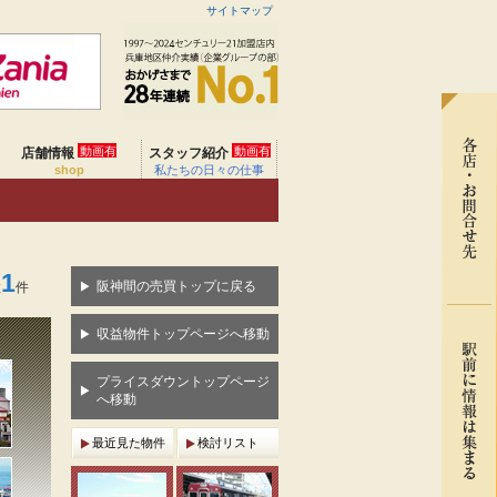
サイトマップ
動画有
動画有
店舗情報
スタッフ紹介
shop
私たちの日々の仕事
1
阪神間の売買トップに戻る
数
件
収益物件トップページへ移動
プライスダウントップページ
へ移動
最近見た物件
検討リスト