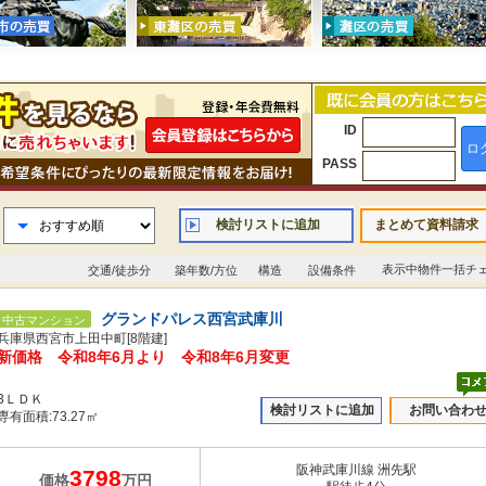
ID
ロ
PASS
検討リストに追加
まとめて資料請求
表示中物件一括チ
交通/徒歩分
築年数/方位
構造
設備条件
グランドパレス西宮武庫川
中古マンション
兵庫県西宮市上田中町[8階建]
新価格 令和8年6月より 令和8年6月変更
3ＬＤＫ
検討リストに追加
お問い合わ
専有面積:73.27㎡
阪神武庫川線 洲先駅
3798
価格
万円