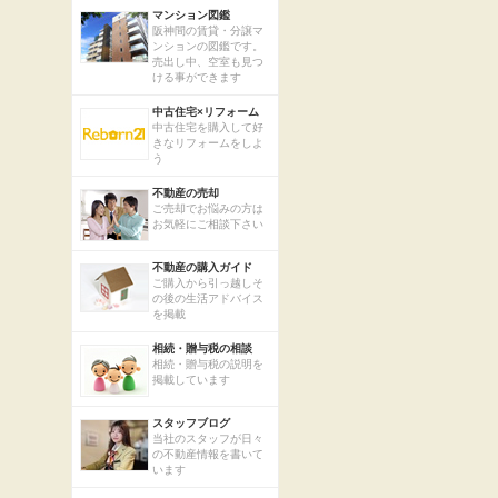
マンション図鑑
阪神間の賃貸・分譲マ
ンションの図鑑です。
売出し中、空室も見つ
ける事ができます
中古住宅×リフォーム
中古住宅を購入して好
きなリフォームをしよ
う
不動産の売却
ご売却でお悩みの方は
お気軽にご相談下さい
不動産の購入ガイド
ご購入から引っ越しそ
の後の生活アドバイス
を掲載
相続・贈与税の相談
相続・贈与税の説明を
掲載しています
スタッフブログ
当社のスタッフが日々
の不動産情報を書いて
います