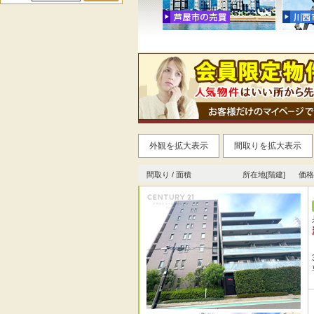
外観を拡大表示
間取りを拡大表示
間取り / 面積
所在地[階建]
価格