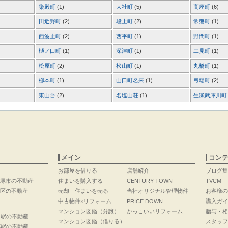
染殿町
(1)
大社町
(5)
高座町
(6)
田近野町
(2)
段上町
(2)
常磐町
(1)
西波止町
(2)
西平町
(1)
野間町
(1)
樋ノ口町
(1)
深津町
(1)
二見町
(1)
松原町
(2)
松山町
(1)
丸橋町
(1)
柳本町
(1)
山口町名来
(1)
弓場町
(2)
東山台
(2)
名塩山荘
(1)
生瀬武庫川
メイン
コン
お部屋を借りる
店舗紹介
ブログ集
塚市の不動産
住まいを購入する
CENTURY TOWN
TVCM
区の不動産
売却｜住まいを売る
当社オリジナル管理物件
お客様の
中古物件×リフォーム
PRICE DOWN
購入ガイ
マンション図鑑（分譲）
かっこいいリフォーム
贈与・相
口駅の不動産
マンション図鑑（借りる）
スタッフ
花駅の不動産