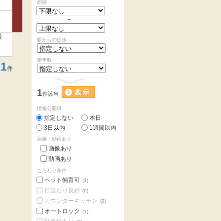
面積
～
暖
駅からの徒歩
り
築年数
1
数
件
1
件該当
情報公開日
指定しない
本日
3日以内
1週間以内
画像・動画あり
画像あり
動画あり
こだわり条件
ペット飼育可
(1)
日当たり良好
(0)
カウンターキッチン
(0)
オートロック
(1)