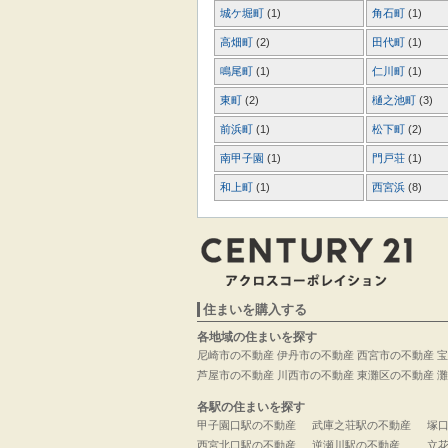
城ケ堀町
(1)
角石町
(1)
高畑町
(2)
田代町
(1)
鳴尾町
(1)
仁川町
(1)
東町
(2)
樋之池町
(3)
前浜町
(1)
松下町
(2)
南甲子園
(1)
門戸荘
(1)
和上町
(1)
西宮浜
(8)
住まいを購入する
各地域の住まいを探す
尼崎市の不動産
伊丹市の不動産
西宮市の不動産
宝
芦屋市の不動産
川西市の不動産
東灘区の不動産
灘
各駅の住まいを探す
甲子園口駅の不動産
武庫之荘駅の不動産
塚
西宮北口駅の不動産
逆瀬川駅の不動産
立