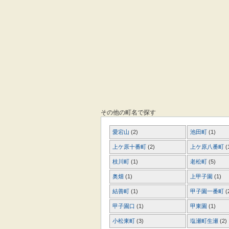
その他の町名で探す
愛宕山
(2)
池田町
(1)
上ケ原十番町
(2)
上ケ原八番町
(
枝川町
(1)
老松町
(5)
奥畑
(1)
上甲子園
(1)
結善町
(1)
甲子園一番町
(
甲子園口
(1)
甲東園
(1)
小松東町
(3)
塩瀬町生瀬
(2)