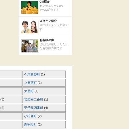
CM紹介
センチュリー21の
TVCM紹介です
スタッフ紹介
当社のスタッフ紹介で
す
お客様の声
当社にお越しいただい
たお客様の声です
今津真砂町
(1)
上田西町
(1)
大屋町
(1)
町
(3)
苦楽園二番町
(1)
町
(2)
甲子園四番町
(4)
小松西町
(2)
新甲陽町
(2)