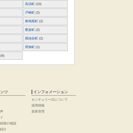
高須町
(10)
戸崎町
(2)
東鳴尾町
(2)
豊楽町
(2)
満池谷町
(2)
用海町
(1)
町
(6)
テンツ
インフォメーション
センチュリー21について
採用情報
声
資産管理
ド
続税の相談
紹介