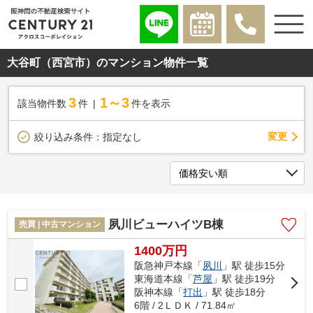
大谷町（西宮市）のマンション物件一覧
3
1～3
該当物件数
件
件を表示
変更
絞り込み条件：
指定なし
夙川ビューハイツB棟
売買 | 中古マンション
1400万円
阪急神戸本線「
夙川
」駅 徒歩15分
東海道本線「
芦屋
」駅 徒歩19分
阪神本線「
打出
」駅 徒歩18分
6階 / 2ＬＤＫ / 71.84㎡