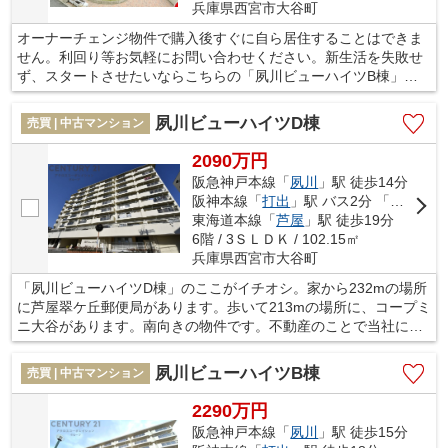
兵庫県西宮市大谷町
オーナーチェンジ物件で購入後すぐに自ら居住することはできま
せん。利回り等お気軽にお問い合わせください。新生活を失敗せ
ず、スタートさせたいならこちらの「夙川ビューハイツB棟」は
いかがでしょうか。コープミニ大谷まで213mです。毎日美しい景
色に癒されたい方には眺望良好なお部屋はいかがでしょうか。部
夙川ビューハイツD棟
売買 | 中古マンション
屋の向きも大切な要素のひとつ。こちらの物件は南向きです。不
動産のことで当社にご要望やご不明な点などがあれば、メール若
2090万円
しくはお電話でご連絡ください。経験豊富なプロのスタッフがし
阪急神戸本線「
夙川
」駅 徒歩14分
っかりとお応え致します。
阪神本線「
打出
」駅 バス2分 「翠ヶ丘〔国道〕」 停歩14分
東海道本線「
芦屋
」駅 徒歩19分
6階 / 3ＳＬＤＫ / 102.15㎡
兵庫県西宮市大谷町
「夙川ビューハイツD棟」のここがイチオシ。家から232mの場所
に芦屋翠ケ丘郵便局があります。歩いて213mの場所に、コープミ
ニ大谷があります。南向きの物件です。不動産のことで当社にご
要望やご不明な点などがあれば、メール若しくはお電話でご連絡
ください。経験豊富なプロのスタッフがしっかりとお応え致しま
夙川ビューハイツB棟
売買 | 中古マンション
す。
2290万円
阪急神戸本線「
夙川
」駅 徒歩15分