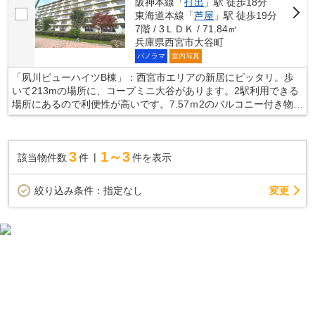
阪神本線「
打出
」駅 徒歩18分
東海道本線「
芦屋
」駅 徒歩19分
7階 / 3ＬＤＫ / 71.84㎡
兵庫県西宮市大谷町
パノラマ
室内写真
「夙川ビューハイツB棟」：西宮市エリアの新居にピッタリ。歩
いて213mの場所に、コープミニ大谷があります。2駅利用できる
場所にあるので利便性が高いです。7.57ｍ2のバルコニー付き物件
です。西宮市で不動産を購入するなら、利便性の高い暮らしがで
きる阪急神戸本線夙川が良いでしょう。当社は地域密着型で、確
かな情報をご提供しているので、安心してお任せ下さい。
3
1～3
該当物件数
件
件を表示
変更
絞り込み条件：
指定なし