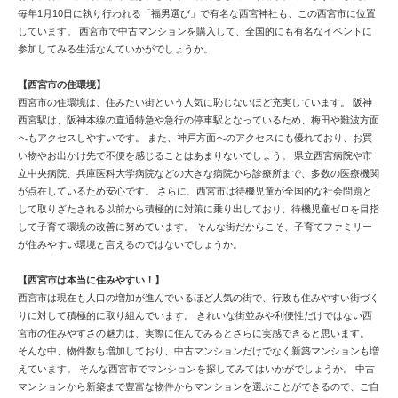
毎年1月10日に執り行われる「福男選び」で有名な西宮神社も、この西宮市に位置
しています。 西宮市で中古マンションを購入して、全国的にも有名なイベントに
参加してみる生活なんていかがでしょうか。
【西宮市の住環境】
西宮市の住環境は、住みたい街という人気に恥じないほど充実しています。 阪神
西宮駅は、阪神本線の直通特急や急行の停車駅となっているため、梅田や難波方面
へもアクセスしやすいです。 また、神戸方面へのアクセスにも優れており、お買
い物やお出かけ先で不便を感じることはあまりないでしょう。 県立西宮病院や市
立中央病院、兵庫医科大学病院などの大きな病院から診療所まで、多数の医療機関
が点在しているため安心です。 さらに、西宮市は待機児童が全国的な社会問題と
して取りざたされる以前から積極的に対策に乗り出しており、待機児童ゼロを目指
して子育て環境の改善に努めています。 そんな街だからこそ、子育てファミリー
が住みやすい環境と言えるのではないでしょうか。
【西宮市は本当に住みやすい！】
西宮市は現在も人口の増加が進んでいるほど人気の街で、行政も住みやすい街づく
りに対して積極的に取り組んでいます。 きれいな街並みや利便性だけではない西
宮市の住みやすさの魅力は、実際に住んでみるとさらに実感できると思います。
そんな中、物件数も増加しており、中古マンションだけでなく新築マンションも増
えています。 そんな西宮市でマンションを探してみてはいかがでしょうか。 中古
マンションから新築まで豊富な物件からマンションを選ぶことができるので、ご自