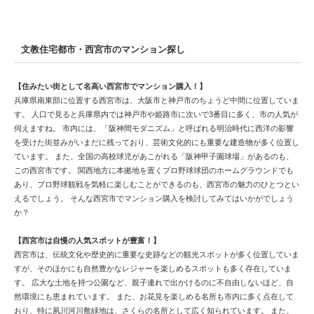
文教住宅都市・西宮市のマンション探し
【住みたい街として名高い西宮市でマンション購入！】
兵庫県南東部に位置する西宮市は、大阪市と神戸市のちょうど中間に位置していま
す。 人口で見ると兵庫県内では神戸市や姫路市に次いで3番目に多く、市の人気が
伺えますね。 市内には、「阪神間モダニズム」と呼ばれる明治時代に西洋の影響
を受けた街並みがいまだに残っており、芸術文化的にも重要な建造物が多く位置し
ています。 また、全国の高校球児があこがれる「阪神甲子園球場」があるのも、
この西宮市です。 関西地方に本拠地を置くプロ野球球団のホームグラウンドでも
あり、プロ野球観戦を気軽に楽しむことができるのも、西宮市の魅力のひとつとい
えるでしょう。 そんな西宮市でマンション購入を検討してみてはいかがでしょう
か？
【西宮市は自慢の人気スポットが豊富！】
西宮市は、伝統文化や歴史的に重要な史跡などの観光スポットが多く位置していま
すが、そのほかにも自然豊かなレジャーを楽しめるスポットも多く存在していま
す。 広大な土地を持つ公園など、親子連れで出かけるのに不自由しないほど、自
然環境にも恵まれています。 また、お花見を楽しめる名所も市内に多く点在して
おり、特に夙川河川敷緑地は、さくらの名所として広く知られています。 また、