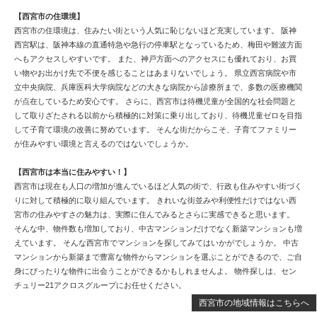
【西宮市の住環境】
西宮市の住環境は、住みたい街という人気に恥じないほど充実しています。 阪神
西宮駅は、阪神本線の直通特急や急行の停車駅となっているため、梅田や難波方面
へもアクセスしやすいです。 また、神戸方面へのアクセスにも優れており、お買
い物やお出かけ先で不便を感じることはあまりないでしょう。 県立西宮病院や市
立中央病院、兵庫医科大学病院などの大きな病院から診療所まで、多数の医療機関
が点在しているため安心です。 さらに、西宮市は待機児童が全国的な社会問題と
して取りざたされる以前から積極的に対策に乗り出しており、待機児童ゼロを目指
して子育て環境の改善に努めています。 そんな街だからこそ、子育てファミリー
が住みやすい環境と言えるのではないでしょうか。
【西宮市は本当に住みやすい！】
西宮市は現在も人口の増加が進んでいるほど人気の街で、行政も住みやすい街づく
りに対して積極的に取り組んでいます。 きれいな街並みや利便性だけではない西
宮市の住みやすさの魅力は、実際に住んでみるとさらに実感できると思います。
そんな中、物件数も増加しており、中古マンションだけでなく新築マンションも増
えています。 そんな西宮市でマンションを探してみてはいかがでしょうか。 中古
マンションから新築まで豊富な物件からマンションを選ぶことができるので、ご自
身にぴったりな物件に出会うことができるかもしれませんよ。 物件探しは、セン
チュリー21アクロスグループにお任せください。
西宮市の地域情報はこちらへ