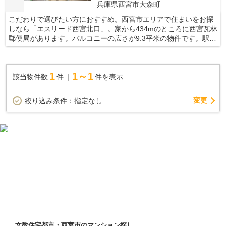
兵庫県西宮市大森町
こだわりで選びたい方におすすめ。西宮市エリアで住まいをお探
しなら「エスリード西宮北口」。家から434mのところに西宮瓦林
郵便局があります。バルコニーの広さが9.3平米の物件です。駅か
ら徒歩13分の物件はいかがですか。新居をお求めなら、地域に詳
しい当社にご依頼下さい。お客様のこだわりやご要望などがあれ
ば、メール又はお電話から当社までお申し付けください。
1
1～1
該当物件数
件
件を表示
変更
絞り込み条件：
指定なし
文教住宅都市・西宮市のマンション探し