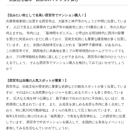
【住みたい街として名高い西宮市でマンション購入！】
兵庫県南東部に位置する西宮市は、大阪市と神戸市のちょうど中間に位置していま
す。 人口で見ると兵庫県内では神戸市や姫路市に次いで3番目に多く、市の人気が
伺えますね。 市内には、「阪神間モダニズム」と呼ばれる明治時代に西洋の影響
を受けた街並みがいまだに残っており、芸術文化的にも重要な建造物が多く位置し
ています。 また、全国の高校球児があこがれる「阪神甲子園球場」があるのも、
この西宮市です。 関西地方に本拠地を置くプロ野球球団のホームグラウンドでも
あり、プロ野球観戦を気軽に楽しむことができるのも、西宮市の魅力のひとつとい
えるでしょう。 そんな西宮市でマンション購入を検討してみてはいかがでしょう
か？
【西宮市は自慢の人気スポットが豊富！】
西宮市は、伝統文化や歴史的に重要な史跡などの観光スポットが多く位置していま
すが、そのほかにも自然豊かなレジャーを楽しめるスポットも多く存在していま
す。 広大な土地を持つ公園など、親子連れで出かけるのに不自由しないほど、自
然環境にも恵まれています。 また、お花見を楽しめる名所も市内に多く点在して
おり、特に夙川河川敷緑地は、さくらの名所として広く知られています。 また、
毎年1月10日に執り行われる「福男選び」で有名な西宮神社も、この西宮市に位置
しています。 西宮市で中古マンションを購入して、全国的にも有名なイベントに
参加してみる生活なんていかがでしょうか。