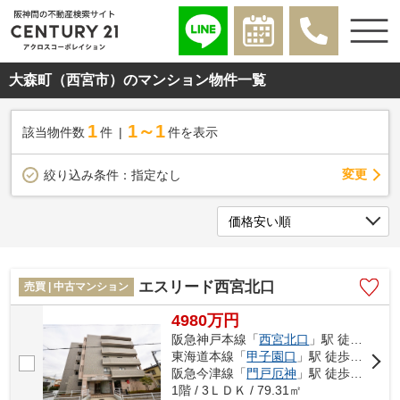
大森町（西宮市）のマンション物件一覧
1
1～1
該当物件数
件
件を表示
変更
絞り込み条件：
指定なし
エスリード西宮北口
売買 | 中古マンション
4980万円
阪急神戸本線「
西宮北口
」駅 徒歩13分
東海道本線「
甲子園口
」駅 徒歩22分
阪急今津線「
門戸厄神
」駅 徒歩23分
1階 / 3ＬＤＫ / 79.31㎡