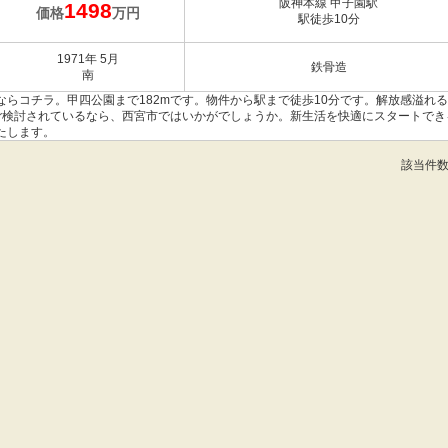
阪神本線 甲子園駅
1498
価格
万円
駅徒歩10分
1971年 5月
鉄骨造
南
らコチラ。甲四公園まで182mです。物件から駅まで徒歩10分です。解放感溢れる
をご検討されているなら、西宮市ではいかがでしょうか。新生活を快適にスタートでき
たします。
該当件