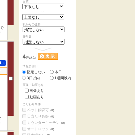
面積
～
駅からの徒歩
用で
い
築年数
4
件該当
情報公開日
せ
指定しない
本日
3日以内
1週間以内
画像・動画あり
画像あり
動画あり
こだわり条件
ペット飼育可
(0)
日当たり良好
(0)
て
カウンターキッチン
で
(0)
オートロック
(0)