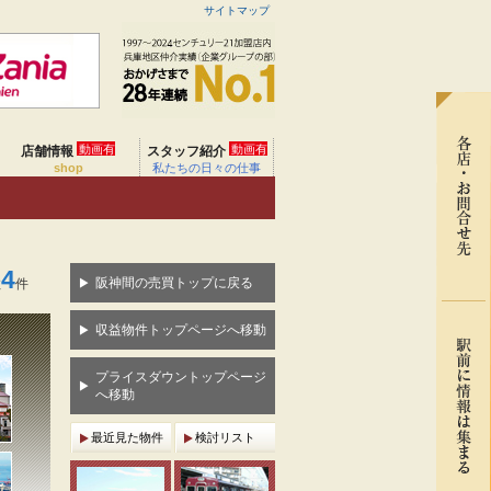
サイトマップ
動画有
動画有
店舗情報
スタッフ紹介
shop
私たちの日々の仕事
4
阪神間の売買トップに戻る
数
件
収益物件トップページへ移動
プライスダウントップページ
へ移動
最近見た物件
検討リスト