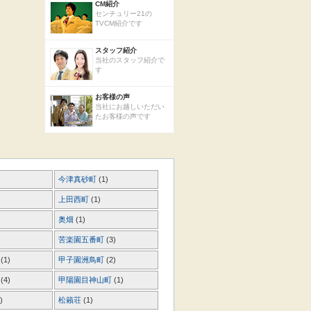
CM紹介
センチュリー21の
TVCM紹介です
スタッフ紹介
当社のスタッフ紹介で
す
お客様の声
当社にお越しいただい
たお客様の声です
今津真砂町
(1)
上田西町
(1)
奥畑
(1)
苦楽園五番町
(3)
町
(1)
甲子園洲鳥町
(2)
町
(4)
甲陽園目神山町
(1)
)
松籟荘
(1)