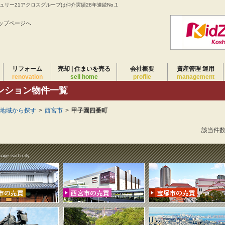
リー21アクロスグループは仲介実績28年連続No.1
ップページへ
リフォーム
売却 | 住まいを売る
会社概要
資産管理 運用
renovation
sell home
profile
management
ンション物件一覧
)地域から探す
>
西宮市
>
甲子園四番町
該当件
page each city