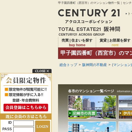
甲子園四番町（西宮市）のマンション物件一覧｜センチュ
ト
売買 | 住まいを探す
賃貸 | お部屋を探す
buy home
rent
甲子園四番町（西宮市）のマ
総合トップ
>
阪神間の不動産
>
(マンション
各市のマンション一覧ページ
information 
ID
PASS