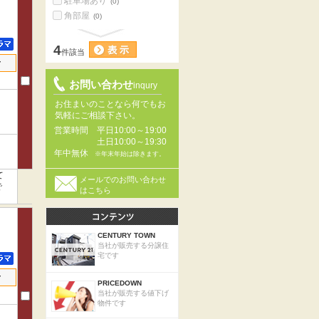
駐車場あり
(0)
角部屋
(0)
4
件該当
せ
お問い合わせ
inqury
お住まいのことなら何でもお
気軽にご相談下さい。
営業時間
平日10:00～19:00
土日10:00～19:30
年中無休
※年末年始は除きます。
て
メールでのお問い合わせ
で
はこちら
CENTURY TOWN
当社が販売する分譲住
宅です
せ
PRICEDOWN
当社が販売する値下げ
物件です