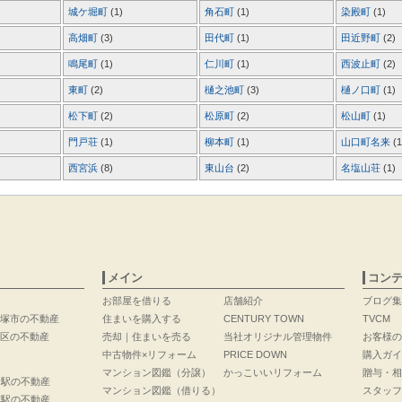
城ケ堀町
(1)
角石町
(1)
染殿町
(1)
高畑町
(3)
田代町
(1)
田近野町
(2)
鳴尾町
(1)
仁川町
(1)
西波止町
(2)
東町
(2)
樋之池町
(3)
樋ノ口町
(1)
松下町
(2)
松原町
(2)
松山町
(1)
門戸荘
(1)
柳本町
(1)
山口町名来
(1
西宮浜
(8)
東山台
(2)
名塩山荘
(1)
メイン
コン
お部屋を借りる
店舗紹介
ブログ集
塚市の不動産
住まいを購入する
CENTURY TOWN
TVCM
区の不動産
売却｜住まいを売る
当社オリジナル管理物件
お客様の
中古物件×リフォーム
PRICE DOWN
購入ガイ
マンション図鑑（分譲）
かっこいいリフォーム
贈与・相
口駅の不動産
マンション図鑑（借りる）
スタッフ
花駅の不動産