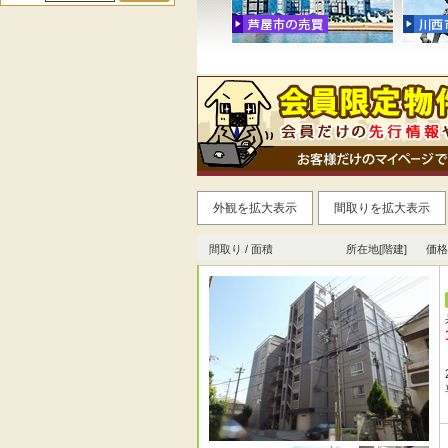
外観を拡大表示
間取りを拡大表示
間取り / 面積
所在地[階建]
価格