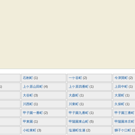
石刎町
(1)
一ケ谷町
(2)
今津巽町
(2)
1)
上ケ原山田町
(4)
上ケ原四番町
(1)
上田中町
(1)
大谷町
(3)
大森町
(1)
大屋町
(1)
川西町
(1)
川東町
(1)
久保町
(1)
甲子園一番町
(2)
甲子園九番町
(1)
甲子園三番
甲東園
(1)
甲陽園東山町
(5)
甲陽園本庄
小松東町
(3)
塩瀬町生瀬
(2)
獅子ケ口町
(1