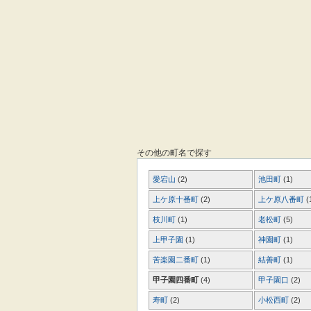
その他の町名で探す
愛宕山
(2)
池田町
(1)
上ケ原十番町
(2)
上ケ原八番町
(
枝川町
(1)
老松町
(5)
上甲子園
(1)
神園町
(1)
苦楽園二番町
(1)
結善町
(1)
甲子園四番町
(4)
甲子園口
(2)
寿町
(2)
小松西町
(2)