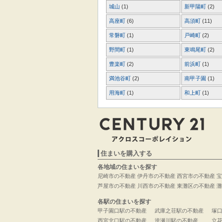
城山
(1)
新甲陽町
(2)
高座町
(6)
高須町
(11)
常磐町
(1)
戸崎町
(2)
野間町
(1)
東鳴尾町
(2)
豊楽町
(2)
前浜町
(1)
満池谷町
(2)
南甲子園
(1)
用海町
(1)
和上町
(1)
住まいを購入する
各地域の住まいを探す
尼崎市の不動産
伊丹市の不動産
西宮市の不動産
宝
芦屋市の不動産
川西市の不動産
東灘区の不動産
灘
各駅の住まいを探す
甲子園口駅の不動産
武庫之荘駅の不動産
塚
西宮北口駅の不動産
逆瀬川駅の不動産
立