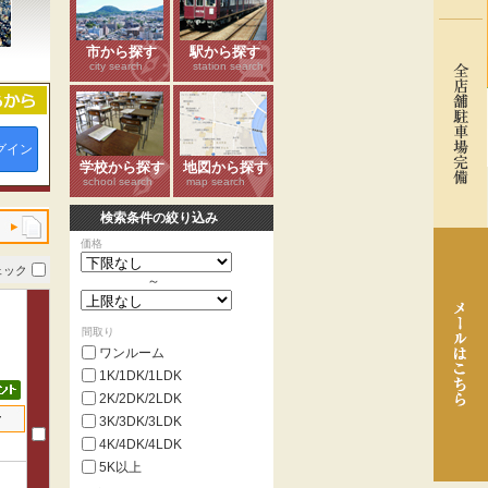
市から探す
駅から探す
city search
station search
グイン
学校から探す
地図から探す
school search
map search
検索条件の絞り込み
価格
ェック
～
間取り
ワンルーム
1K/1DK/1LDK
2K/2DK/2LDK
せ
3K/3DK/3LDK
4K/4DK/4LDK
5K以上