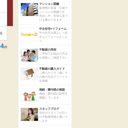
マンション図鑑
阪神間の賃貸・分譲マ
ンションの図鑑です。
売出し中、空室も見つ
ける事ができます
中古住宅×リフォーム
る
中古住宅を購入して好
きなリフォームをしよ
う
4
数
件
不動産の売却
ご売却でお悩みの方は
お気軽にご相談下さい
不動産の購入ガイド
ご購入から引っ越しそ
の後の生活アドバイス
を掲載
相続・贈与税の相談
相続・贈与税の説明を
掲載しています
スタッフブログ
当社のスタッフが日々
の不動産情報を書いて
います