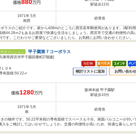
880
価格
万円
駅徒歩12分
1971年 5月
鉄骨造
南西
ポラスのご紹介です。家から408mのところに西宮若草郵便局があります。2駅利
積44.28ｍ2もあるお部屋で快適な生活をしましょう。西宮市で交通の利便性の高
利です。こだわりやご要望などございましたら、お気軽にお問い合わせください。
甲子園第７コーポラス
中古マンション
兵庫県西宮市甲子園四番町[7階建]
2ＬＤＫ
検討リストに追加
お問い合わ
専有面積:50.22㎡
阪神本線 甲子園駅
1280
価格
万円
駅徒歩10分
1971年 5月
鉄骨造
南
付きの物件です。50.22平米程の専有面積でスペースも十分。南面バルコニーが付い
購入をご検討してはいかがでしょうか。交通の利便性が高いため、快適な暮らしが