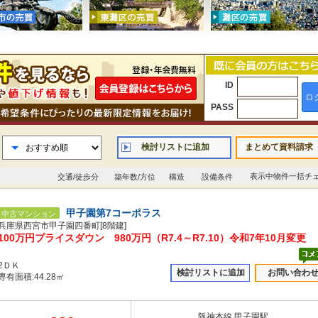
ID
ロ
PASS
検討リストに追加
まとめて資料請求
表示中物件一括チ
交通/徒歩分
築年数/方位
構造
設備条件
甲子園第7コーポラス
中古マンション
兵庫県西宮市甲子園四番町[8階建]
100万円プライスダウン 980万円（R7.4～R7.10）令和7年10月変更
2ＤＫ
検討リストに追加
お問い合わ
専有面積:44.28㎡
阪神本線 甲子園駅