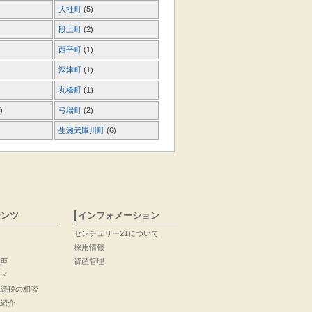
大社町
(5)
段上町
(2)
西平町
(1)
深津町
(1)
丸橋町
(1)
)
弓場町
(2)
生瀬武庫川町
(6)
テンツ
インフォメーション
センチュリー21について
採用情報
声
資産管理
ド
続税の相談
紹介