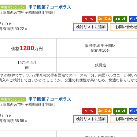
甲子園第７コーポラス
中古マンション
兵庫県西宮市甲子園四番町[7階建]
2ＬＤＫ
検討リストに追加
お問い合わ
専有面積:50.22㎡
阪神本線 甲子園駅
1280
価格
万円
駅徒歩10分
1971年 5月
鉄骨造
南
付きの物件です。50.22平米程の専有面積でスペースも十分。南面バルコニーが付い
購入をご検討してはいかがでしょうか。交通の利便性が高いため、快適な暮らしが
甲子園第７コーポラス
中古マンション
兵庫県西宮市甲子園四番町[7階建]
3ＬＤＫ
検討リストに追加
お問い合わ
専有面積:58.59㎡